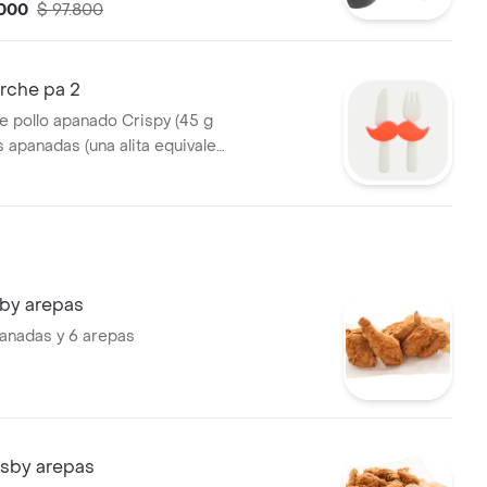
.000
$ 97.800
rche pa 2
e pollo apanado Crispy (45 g
as apanadas (una alita equivale
e ala), 2 porciones de papas a
 mediana (60 g), 2 gaseosa
ls
sby arepas
anadas y 6 arepas
risby arepas