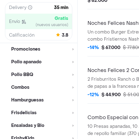
$ 62.000
Delivery
35 min
Gratis
Envío
Noches Felices Nashv
(nuevos usuarios)
Un combo Burger Extrem
Calificación
3.8
combo Fristiernos Nashv
producto corresponde 
-14%
$ 67.000
$ 77.80
Promociones
agrandado)
Pollo apanado
Noches Felices 2 Co
Pollo BBQ
2 Frisburritos Ranch o 
de papas a la francesa 
Combos
und) y 2 gaseosas (325 
-12%
$ 44.900
$ 51.0
Hamburguesas
Frisdelicias
Combo Especial con
Ensaladas y Bio
10 Presas apanadas, 10 
de repollo familiar (370 
FrisbyKids