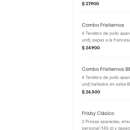
ensalada de repollo pers
$ 27.900
gaseosa (325 ml)
Combo Fristiernos
4 Tenders de pollo apan
und), papas a la frances
gaseosa (325 ml)
$ 24.900
Combo Fristiernos 
4 Tenders de pollo apan
und) bañados en salsa 
picante, papas a la fra
$ 26.500
g) y gaseosa (325 ml)
Frisby Clásico
2 Presas apanadas, ensa
personal (145 g) y gaseo