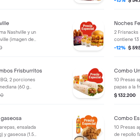
-13%
$ 54
Sriracha, B
ille
Noches Fel
a Nashville y un
2 Frisnacks
ille (imagen de
contiene 13 
a producto
papas a la f
0
-12%
$ 59
gaseosa (47
mbos Frisburritos
Combo Un
BBQ, 2 porciones
10 Presas a
mediana (60 g
papas a la f
ml)
porción de y
00
$ 132.200
de repollo f
litros)
 gaseosa
Combo Es
arepas, ensalada
10 Presas a
g) y gaseosa (1.5
de repollo f