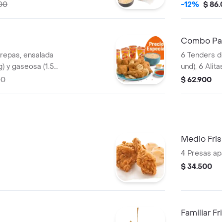
00
-12%
$ 86
Combo Pa
repas, ensalada
6 Tenders d
g) y gaseosa (1.5
und), 6 Alit
a un trozo d
00
$ 62.900
la francesa
(325 ml) y sa
Medio Fri
4 Presas ap
$ 34.500
Familiar F