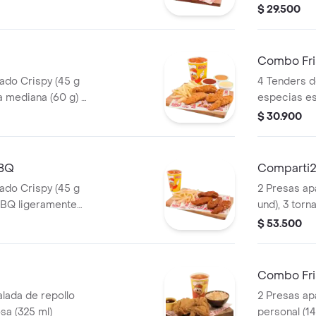
onal (145 g) y
picante, pa
$ 29.500
g), ensalada
gaseosa (32
Combo Fris
ado Crispy (45 g
4 Tenders d
a mediana (60 g) y
especias est
sirope de mi
$ 30.900
francesa me
ml). Imagen
BBQ
Comparti
ado Crispy (45 g
2 Presas ap
BBQ ligeramente
und), 3 torn
ncesa mediana (60
porciones 
$ 53.500
(60 g und), 
personal (1
Combo Fri
lada de repollo
2 Presas ap
sa (325 ml)
personal (14