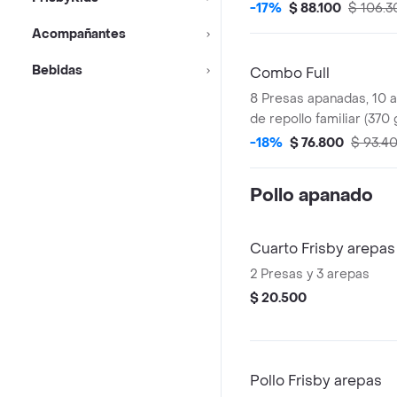
litros)
-17%
$ 88.100
$ 106.3
Acompañantes
Bebidas
Combo Full
8 Presas apanadas, 10 a
de repollo familiar (370 
litros)
-18%
$ 76.800
$ 93.4
Pollo apanado
Cuarto Frisby arepas
2 Presas y 3 arepas
$ 20.500
Pollo Frisby arepas