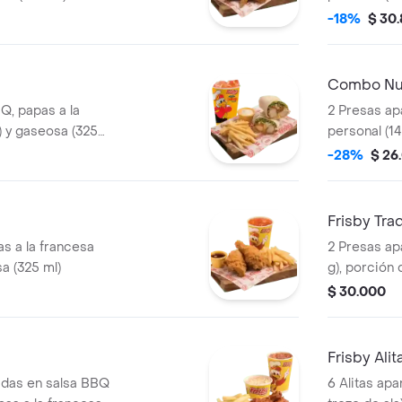
ajiaquillo 
-18%
$ 30
(325 ml)
Combo Nu
Q, papas a la
2 Presas ap
) y gaseosa (325
personal (14
mediana (60
-28%
$ 26
Frisby Tra
s a la francesa
2 Presas ap
a (325 ml)
g), porción 
repollo pers
$ 30.000
gaseosa (32
Frisby Alit
adas en salsa BBQ
6 Alitas apa