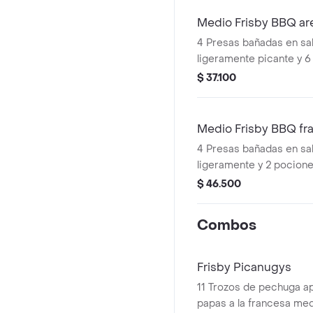
Medio Frisby BBQ ar
4 Presas bañadas en s
ligeramente picante y 6
$ 37.100
Medio Frisby BBQ fr
4 Presas bañadas en s
ligeramente y 2 pocione
francesa mediana (60 g
$ 46.500
Combos
Frisby Picanugys
11 Trozos de pechuga ap
papas a la francesa med