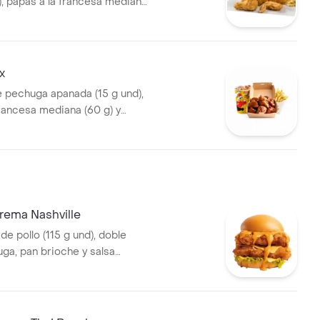
), papas a la francesa mediana
eosa (325 ml)
x
e pechuga apanada (15 g und),
francesa mediana (60 g) y
5 ml)
rema Nashville
 de pollo (115 g und), doble
uga, pan brioche y salsa
lo Nashville