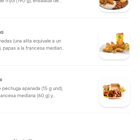
de frijol (190 g), ensalada de
onal (145 g), 2 arepas y
5 ml)
as
nadas (una alita equivale a un
), papas a la francesa mediana
eosa (325 ml)
x
e pechuga apanada (15 g und),
francesa mediana (60 g) y
5 ml)