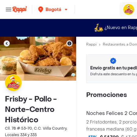
Bogotá
¿Nuevo en Rap
Rappi
Restaurantes a Dom
Envío gratis en tu ped
Disfruta este descuento en tu 
en minutos.
Promociones
Frisby - Pollo -
Norte-Centro
Noches Felices 2 Co
Histórico
2 Fristodontes, 2 porci
Cll. 78 # 53-70, C.C. Viilla Country,
francesa mediana (60 g
Locales 334 y 335
(325 ml und). Escoge en