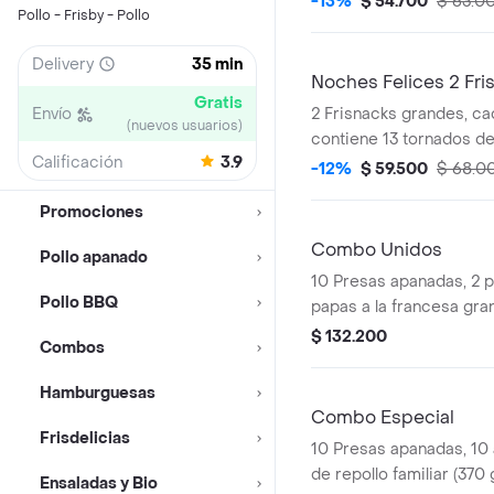
-13%
$ 54.700
$ 63.0
Pollo - Frisby - Pollo
Sriracha, BBQ, salsa Fr
Delivery
35 min
Noches Felices 2 Fri
Gratis
Envío
2 Frisnacks grandes, ca
(nuevos usuarios)
contiene 13 tornados de 
Calificación
3.9
papas a la francesa gran
-12%
$ 59.500
$ 68.0
gaseosa (470 ml)
Promociones
Combo Unidos
Pollo apanado
10 Presas apanadas, 2 
Pollo BBQ
papas a la francesa gran
porción de yuca stick (1
$ 132.200
Combos
de repollo familiar (370 
litros)
Hamburguesas
Combo Especial
Frisdelicias
10 Presas apanadas, 10 
de repollo familiar (370 
Ensaladas y Bio