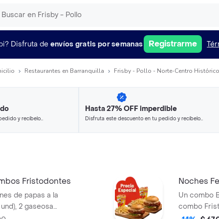
Registrarme
pi?
Disfruta de
envíos gratis por semanas
Tér
icilio
Restaurantes en Barranquilla
Frisby - Pollo - Norte-Centro Históric
ido
Hasta 27% OFF imperdible
pedido y recíbelo
Disfruta este descuento en tu pedido y recíbelo
en minutos.
mbos Fristodontes
Noches Fel
ones de papas a la
Un combo Bu
 und), 2 gaseosas
combo Frist
tre búfalo
producto c