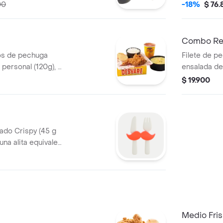
litros)
00
-18%
$ 76
Combo Re
os de pechuga
Filete de p
 personal (120g), 2
ensalada de 
rduras, ajiaquillo,
porción de 
$ 19.900
0g) o frijol
(3 und) y ga
a viernes, n
ado Crispy (45 g
una alita equivale
rciones de papas a
 g), 2 gaseosa
Medio Fri