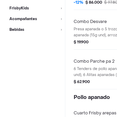
-12%
$ 86.000
$ 97.8
FrisbyKids
Acompañantes
Combo Desvare
Presa apanada o 5 troz
Bebidas
apanada (15g und), arroz
arepas fritas, sopa de ve
$ 19.900
consomé, sancochito (35
(190g) y gaseosa (3
Combo Parche pa 2
6 Tenders de pollo apan
und), 6 Alitas apanadas (
a un trozo de ala), 2 po
$ 62.900
la francesa mediana (60
(325 ml) y sals
Pollo apanado
Cuarto Frisby arepas