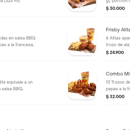
a (325 ml)
g), porción 
repollo pers
$ 30.000
gaseosa (32
Frisby Alit
adas en salsa BBQ
6 Alitas apa
pas a la francesa
trozo de ala
a de repollo
(60 g) y gas
$ 24.900
sa (325 ml)
Combo Mi
ita equivale a un
13 Trozos d
n salsa BBQ
papas a la 
apas a la francesa
gaseosa (32
$ 32.000
a (325 ml)