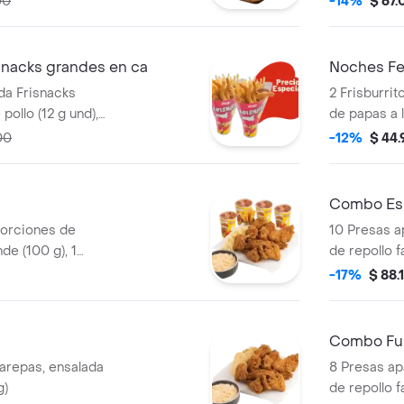
00
-14%
$ 67
isby o coreana
agrandado)
snacks grandes en ca
Noches Fe
da Frisnacks
2 Frisburri
pollo (12 g und),
de papas a 
de (100 g )y
und) y 2 ga
00
-12%
$ 44
Combo Esp
porciones de
10 Presas a
de (100 g), 1
de repollo f
0 und), ensalada
litros)
-17%
$ 88.
g) y gaseosa (1.5
Combo Ful
arepas, ensalada
8 Presas ap
g)
de repollo f