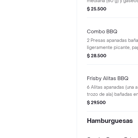
mediana (60 g) y gaseos
$ 25.500
Combo BBQ
2 Presas apanadas bañ
ligeramente picante, pa
mediana (60 g), ensalad
$ 28.500
personal (145 g) y gaseo
Frisby Alitas BBQ
6 Alitas apanadas (una al
trozo de ala) bañadas e
ligeramente picante , p
$ 29.500
mediana (60 g) y gaseos
Hamburguesas