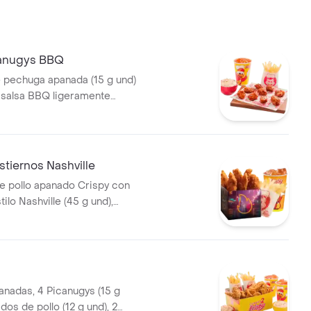
canugys BBQ
e pechuga apanada (15 g und)
 salsa BBQ ligeramente
pas a la francesa mediana (60
 de repollo personal (145 g) y
5 ml)
tiernos Nashville
e pollo apanado Crispy con
ilo Nashville (45 g und),
el picante, papas a la
diana (60 g) y gaseosa (325
 de producto corres
2
anadas, 4 Picanugys (15 g
ados de pollo (12 g und), 2