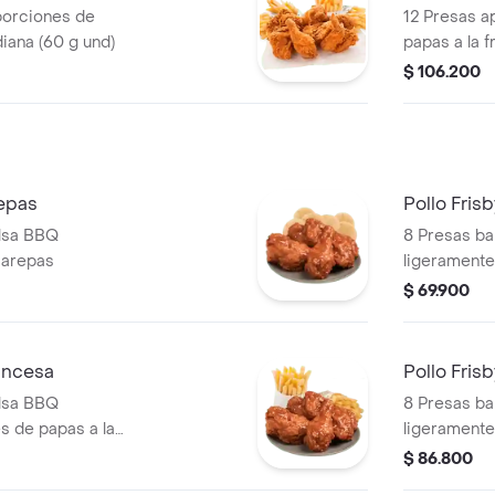
porciones de
12 Presas a
iana (60 g und)
papas a la 
$ 106.200
epas
Pollo Fris
alsa BBQ
8 Presas b
 arepas
ligeramente
$ 69.900
ancesa
Pollo Fris
alsa BBQ
8 Presas b
s de papas a la
ligeramente
 und)
papas a la 
$ 86.800