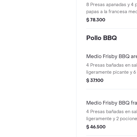
8 Presas apanadas y 4 
papas a la francesa med
$ 78.300
Pollo BBQ
Medio Frisby BBQ ar
4 Presas bañadas en s
ligeramente picante y 6
$ 37.100
Medio Frisby BBQ fr
4 Presas bañadas en s
ligeramente y 2 pocione
francesa mediana (60 g
$ 46.500