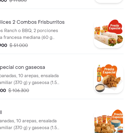
.000
$ 77.800
lices 2 Combos Frisburritos
tos Ranch o BBQ, 2 porciones
la francesa mediana (60 g
seosas (325 ml)
.900
$ 51.000
ecial con gaseosa
panadas, 10 arepas, ensalada
amiliar (370 g) y gaseosa (1.5
100
$ 106.300
l
anadas, 10 arepas, ensalada
amiliar (370 g) y gaseosa (1.5