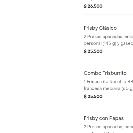
picante, papas a la fra
$ 26.500
g) y gaseosa (325 ml)
Frisby Clásico
2 Presas apanadas, ensa
personal (145 g) y gaseo
$ 25.500
Combo Frisburrito
1 Frisburrito Ranch o BB
francesa mediana (60 g
ml)
$ 25.500
Frisby con Papas
2 Presas apanadas, papa