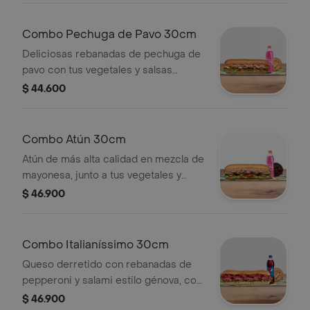
más te gustan. Llévalo combo con
bebida más acompañamiento.
Combo Pechuga de Pavo 30cm
Deliciosas rebanadas de pechuga de
pavo con tus vegetales y salsas
favoritas. Llévalo combo con bebida
$ 44.600
más acompañamiento.
Combo Atún 30cm
Atún de más alta calidad en mezcla de
mayonesa, junto a tus vegetales y
salsas de preferencia. Llévalo combo
$ 46.900
con bebida más acompañamiento.
Combo Italianíssimo 30cm
Queso derretido con rebanadas de
pepperoni y salami estilo génova, con
tu vegetales y salsas de preferencia.
$ 46.900