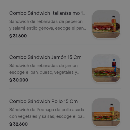
Papas o galleta.
Combo Sándwich Italianíssimo 15
Cm
Sándwich de rebanadas de peperoni
y salami estilo génova, escoge el pan,
queso, vegetales y salsas que
$ 31.600
prefieras + Bebida Pet 400 ml +
Papas o galleta.
Combo Sándwich Jamón 15 Cm
Sándwich de rebanadas de jamón,
escoge el pan, queso, vegetales y
salsas que prefieras + Bebida Pet
$ 30.000
400 ml + Papas o galleta.
Combo Sándwich Pollo 15 Cm
Sándwich de Pechuga de pollo asada
con vegetales y salsas, escoge el pan,
queso, vegetales y salsas que
$ 32.600
prefieras+ Bebida Pet 400 ml+ Papas