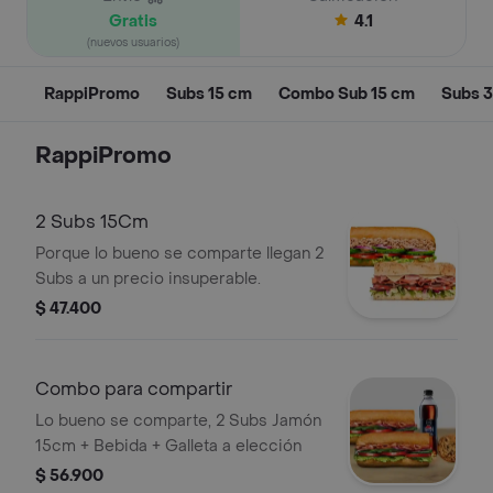
Gratis
4.1
(nuevos usuarios)
RappiPromo
Subs 15 cm
Combo Sub 15 cm
Subs 
RappiPromo
2 Subs 15Cm
Porque lo bueno se comparte llegan 2
Subs a un precio insuperable.
$ 47.400
Combo para compartir
Lo bueno se comparte, 2 Subs Jamón
15cm + Bebida + Galleta a elección
$ 56.900