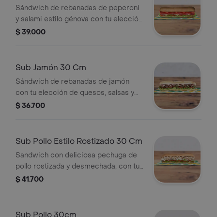
Sándwich de rebanadas de peperoni
y salami estilo génova con tu elección
de quesos, salsas y vegetales
$ 39.000
frescos.
Sub Jamón 30 Cm
Sándwich de rebanadas de jamón
con tu elección de quesos, salsas y
vegetales frescos.
$ 36.700
Sub Pollo Estilo Rostizado 30 Cm
Sandwich con deliciosa pechuga de
pollo rostizada y desmechada, con tu
elección de quesos, salsas y
$ 41.700
vegetales frescos.
Sub Pollo 30cm