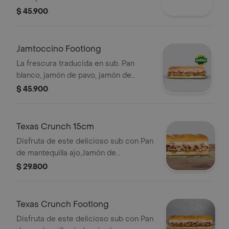
marinara y vegetales.
$ 45.900
Jamtoccino Footlong
La frescura traducida en sub. Pan
blanco, jamón de pavo, jamón de
cerdo, tocineta, queso americano,
$ 45.900
mayonesa, mostaza dulce, cebolla
morada, tomate y lechuga. Sub de 30
cm.
Texas Crunch 15cm
Disfruta de este delicioso sub con Pan
de mantequilla ajo,Jamón de
Cerdo,Pernil de cerdo,Maíz,Mozzarella
$ 29.800
rallado ,Cebollita Crispy ,Salsa
BBQ,Chipotle,Lechuga,Tomates,Cebolla
Texas Crunch Footlong
Disfruta de este delicioso sub con Pan