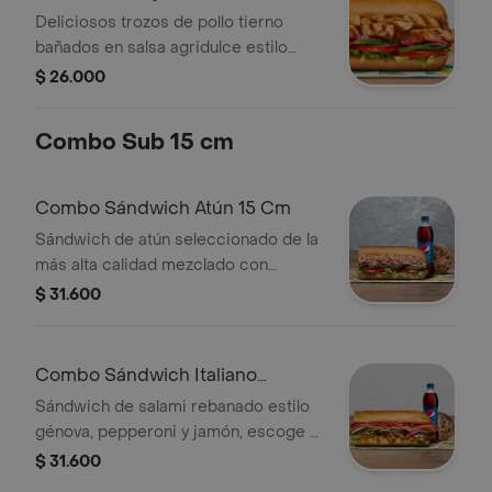
Deliciosos trozos de pollo tierno
bañados en salsa agridulce estilo
teriyaki. Pídelo con tus vegetales
$ 26.000
favoritos y agrégale las salsas que
más te gustan.
Combo Sub 15 cm
Combo Sándwich Atún 15 Cm
Sándwich de atún seleccionado de la
más alta calidad mezclado con
mayonesa, escoge el pan, queso,
$ 31.600
vegetales y salsas que prefieras +
Bebida Pet 400 ml + Papas o galleta.
Combo Sándwich Italiano
B.M.T.™ 15 Cm
Sándwich de salami rebanado estilo
génova, pepperoni y jamón, escoge el
pan, queso, vegetales y salsas que
$ 31.600
prefieras + Bebida Pet 400 ml +