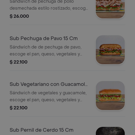
Sándwich de pechuga de pollo
desmechada estilo rostizado, escoge
el pan, queso, vegetales y salsas que
$ 26.000
prefieras.
Sub Pechuga de Pavo 15 Cm
Sándwich de de pechuga de pavo,
escoge el pan, queso, vegetales y
salsas que prefieras.
$ 22.100
Sub Vegetariano con Guacamole
15 Cm
Sándwich de vegetales y guacamole,
escoge el pan, queso, vegetales y
salsas que prefieras.
$ 22.100
Sub Pernil de Cerdo 15 Cm