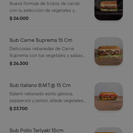
Nueva fórmula de trozos de cerdo
con tu selección de vegetales y
salsas
$ 26.000
Sub Carne Suprema 15 Cm
Deliciosas rebanadas de Carne
Suprema con tus vegetales y salsas
favoritas.
$ 26.300
Sub Italiano B.M.T.® 15 Cm
Salami rebanado estilo génova,
pepperoni y jamón, añade vegetales,
tu queso favorito y salsas.
$ 23.700
Sub Pollo Teriyaki 15cm