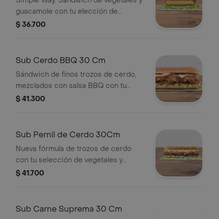
Simple Way. Sándwich de vegetales y
guacamole con tu elección de
quesos, salsas y vegetales frescos.
$ 36.700
Sub Cerdo BBQ 30 Cm
Sándwich de finos trozos de cerdo,
mezclados con salsa BBQ con tu
elección de quesos, salsas y
$ 41.300
vegetales frescos.
Sub Pernil de Cerdo 30Cm
Nueva fórmula de trozos de cerdo
con tu selección de vegetales y
salsas
$ 41.700
Sub Carne Suprema 30 Cm