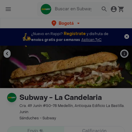
Bogotá
Regístrate
¿Nuevo en Rappi?
y disfruta de
envíos gratis por semanas
Aplican TyC
Subway - La Candelaria
Cra. 49 Junín #50-78 Medellín, Antioquia Edificio La Bastilla.
Junin
Sánduches - Subway
Envío
Calificación