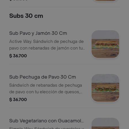
400 ml + Papas o galleta.
Subs 30 cm
Sub Pavo y Jamón 30 Cm
Active Way. Sándwich de pechuga de
pavo con rebanadas de jamón con tu
elección de quesos, salsas y
$ 36.700
vegetales frescos.
Sub Pechuga de Pavo 30 Cm
Sándwich de rebanadas de pechuga
de pavo con tu elección de quesos,
salsas y vegetales frescos.
$ 36.700
Sub Vegetariano con Guacamole
30 Cm