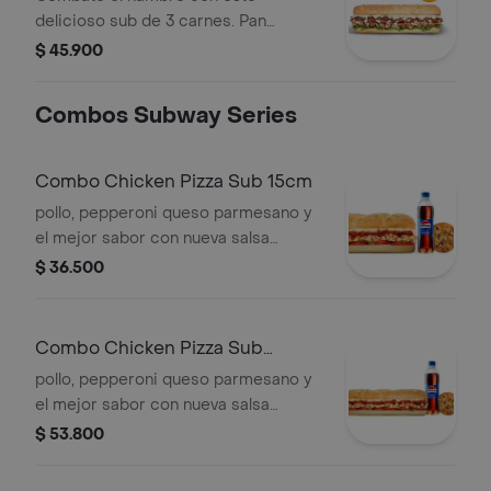
delicioso sub de 3 carnes. Pan
orégano parmesano, Carne de res en
$ 45.900
laminas, pollo rostizado, tocineta,
queso americano, salsa ranch,
Combos Subway Series
pimentones, lechuga.
Combo Chicken Pizza Sub 15cm
pollo, pepperoni queso parmesano y
el mejor sabor con nueva salsa
marinara y vegetales. Llévalo en
$ 36.500
combo con bebida más
acompañamiento.
Combo Chicken Pizza Sub
Footlong
pollo, pepperoni queso parmesano y
el mejor sabor con nueva salsa
marinara y vegetales. Llévalo en
$ 53.800
combo con bebida más
acompañamiento.