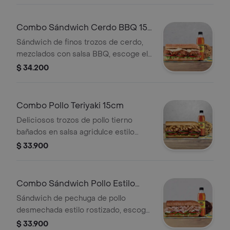
o galleta.
Combo Sándwich Cerdo BBQ 15
Cm
Sándwich de finos trozos de cerdo,
mezclados con salsa BBQ, escoge el
pan, queso, vegetales y salsas que
$ 34.200
prefieras + Bebida Pet 400 ml +
Papas o galleta.
Combo Pollo Teriyaki 15cm
Deliciosos trozos de pollo tierno
bañados en salsa agridulce estilo
teriyaki. Pídelo con tus vegetales
$ 33.900
favoritos y agrégale las salsas que
más te gustan. Llévalo en combo con
bebida más acompañamiento
Combo Sándwich Pollo Estilo
Rostizado 15 Cm
Sándwich de pechuga de pollo
desmechada estilo rostizado, escoge
el pan, queso, vegetales y salsas que
$ 33.900