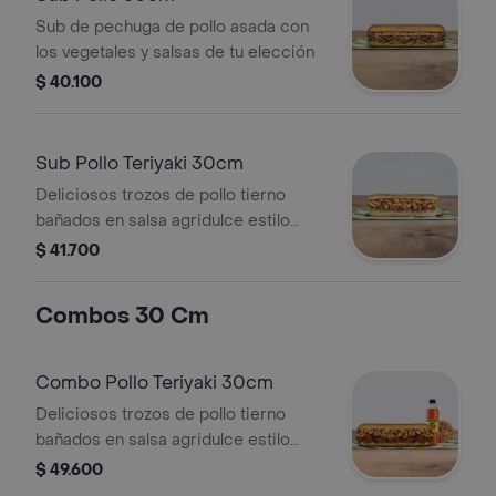
Sub de pechuga de pollo asada con
los vegetales y salsas de tu elección
$ 40.100
Sub Pollo Teriyaki 30cm
Deliciosos trozos de pollo tierno
bañados en salsa agridulce estilo
teriyaki. Pídelo con tus vegetales
$ 41.700
favoritos y agrégale las salsas que
más te gustan.
Combos 30 Cm
Combo Pollo Teriyaki 30cm
Deliciosos trozos de pollo tierno
bañados en salsa agridulce estilo
teriyaki. Pídelo con tus vegetales
$ 49.600
favoritos y agrégale las salsas que