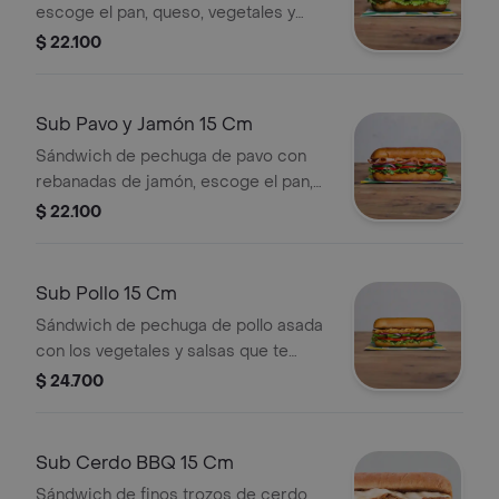
escoge el pan, queso, vegetales y
salsas que prefieras.
$ 22.100
Sub Pavo y Jamón 15 Cm
Sándwich de pechuga de pavo con
rebanadas de jamón, escoge el pan,
queso, vegetales y salsas que
$ 22.100
prefieras.
Sub Pollo 15 Cm
Sándwich de pechuga de pollo asada
con los vegetales y salsas que te
encantaran, escoge el pan, queso,
$ 24.700
vegetales y salsas que prefieras.
Sub Cerdo BBQ 15 Cm
Sándwich de finos trozos de cerdo