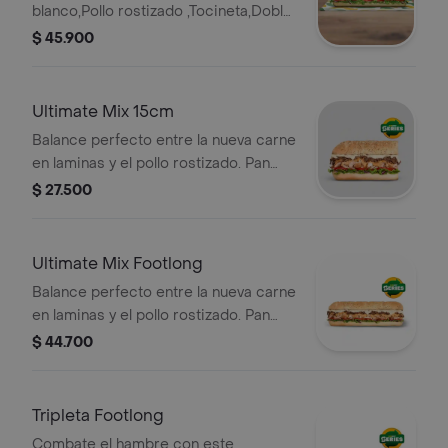
blanco,Pollo rostizado ,Tocineta,Doble
Queso americano ,Salsa ranch
$ 45.900
,Cebolla ,Tomate ,Lechuga
Ultimate Mix 15cm
Balance perfecto entre la nueva carne
en laminas y el pollo rostizado. Pan
orégano parmesano, Carne en
$ 27.500
laminas, pollo rostizado, queso
americano,cebolla, tomate, lechuga y
salsa alioli pimentón.
Ultimate Mix Footlong
Balance perfecto entre la nueva carne
en laminas y el pollo rostizado. Pan
orégano parmesano, Carne deluxe,
$ 44.700
pollo rostizado, queso americano,
salsa alioli pimentón y lechuga. Sub de
30 cm.
Tripleta Footlong
Combate el hambre con este