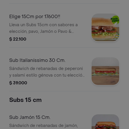
Elige 15Cm por 17600!!
Lleva un Subs 15cm con sabores a
elección, pavo, Jamón o Pavo &
Jamón.
$ 22.100
Sub Italianíssimo 30 Cm.
Sándwich de rebanadas de peperoni
y salami estilo génova con tu elección
de quesos, salsas y vegetales
$ 39.000
frescos.
Subs 15 cm
Sub Jamón 15 Cm.
Sándwich de rebanadas de jamón,