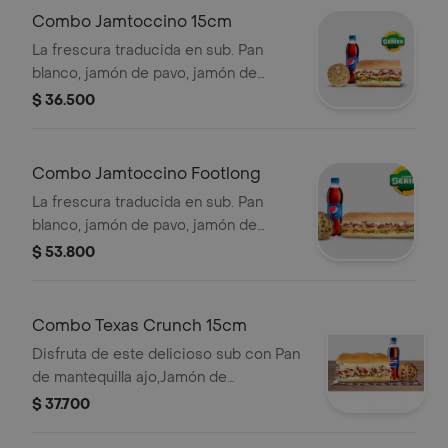
Combo Jamtoccino 15cm
La frescura traducida en sub. Pan
blanco, jamón de pavo, jamón de
cerdo, tocineta, queso americano,
$ 36.500
mayonesa, mostaza dulce, cebolla
morada, tomate y lechuga. Llévalo
combo con bebida más
Combo Jamtoccino Footlong
acompañamiento. Sub de 15 cm.
La frescura traducida en sub. Pan
blanco, jamón de pavo, jamón de
cerdo, tocineta, queso americano,
$ 53.800
mayonesa, mostaza dulce, cebolla
morada, tomate y lechuga. Llévalo
combo con bebida más
Combo Texas Crunch 15cm
acompañamiento. Sub de 30 cm.
Disfruta de este delicioso sub con Pan
de mantequilla ajo,Jamón de
Cerdo,Pernil de cerdo,Maíz,Mozzarella
$ 37.700
rallado ,Cebollita Crispy ,Salsa
BBQ,Chipotle,Lechuga,Tomates,Cebolla.