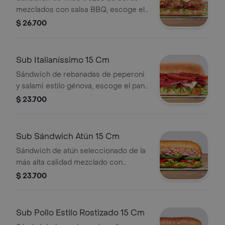
mezclados con salsa BBQ, escoge el
pan, queso, vegetales y salsas que
$ 26.700
prefieras.
Sub Italianíssimo 15 Cm
Sándwich de rebanadas de peperoni
y salami estilo génova, escoge el pan,
queso, vegetales y salsas que
$ 23.700
prefieras.
Sub Sándwich Atún 15 Cm
Sándwich de atún seleccionado de la
más alta calidad mezclado con
mayonesa, escoge el pan, queso,
$ 23.700
vegetales y salsas que prefieras.
Sub Pollo Estilo Rostizado 15 Cm