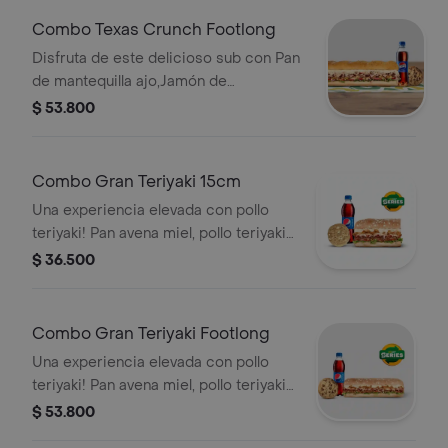
Llévalo combo con bebida más
Combo Texas Crunch Footlong
acompañamiento.
Disfruta de este delicioso sub con Pan
de mantequilla ajo,Jamón de
Cerdo,Pernil de cerdo,Maíz,Mozzarella
$ 53.800
rallado ,Cebollita Crispy ,Salsa
BBQ,Chipotle,Lechuga,Tomates,Cebolla.
Llévalo combo con bebida más
Combo Gran Teriyaki 15cm
acompañamiento.
Una experiencia elevada con pollo
teriyaki! Pan avena miel, pollo teriyaki,
pepperoni, queso americano, queso
$ 36.500
mozarella, lechuga, tomate, salsa
cebolla dulce, salsa BBQ, cebollas
crujientes Llévalo combo con bebida
Combo Gran Teriyaki Footlong
más acompañamiento. Sub de 15 cm.
Una experiencia elevada con pollo
teriyaki! Pan avena miel, pollo teriyaki,
pepperoni, queso americano, queso
$ 53.800
mozarella, lechuga, tomate, salsa