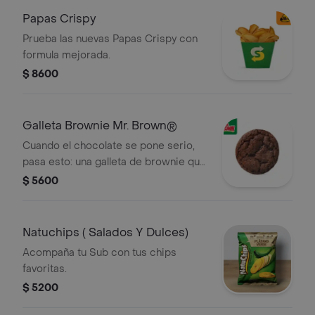
Papas Crispy
Prueba las nuevas Papas Crispy con
formula mejorada.
$ 8600
Galleta Brownie Mr. Brown®
Cuando el chocolate se pone serio,
pasa esto: una galleta de brownie que
se roba el momento y no pide
$ 5600
permiso.
Natuchips ( Salados Y Dulces)
Acompaña tu Sub con tus chips
favoritas.
$ 5200