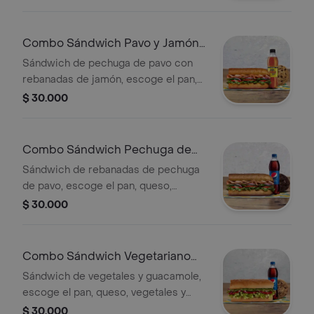
prefieras + Bebida Pet 400 ml +
Papas o galleta.
Combo Sándwich Pavo y Jamón
15 Cm
Sándwich de pechuga de pavo con
rebanadas de jamón, escoge el pan,
queso, vegetales y salsas que
$ 30.000
prefieras + Bebida Pet 400 ml +
Papas o galleta.
Combo Sándwich Pechuga de
Pavo 15 Cm
Sándwich de rebanadas de pechuga
de pavo, escoge el pan, queso,
vegetales y salsas que prefieras +
$ 30.000
Bebida Pet 400 ml + Papas o galleta.
Combo Sándwich Vegetariano
con Guacamole 15 Cm
Sándwich de vegetales y guacamole,
escoge el pan, queso, vegetales y
salsas que prefieras + Bebida Pet
$ 30.000