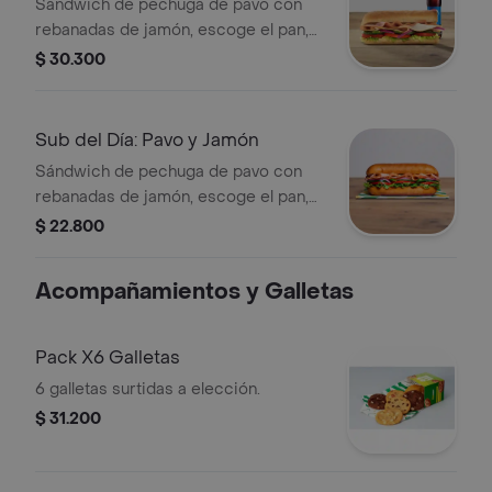
Bebida
Sándwich de pechuga de pavo con
rebanadas de jamón, escoge el pan,
queso americano, vegetales y salsas
$ 30.300
que prefieras. Acompañado de una
bebida a elección.
Sub del Día: Pavo y Jamón
Sándwich de pechuga de pavo con
rebanadas de jamón, escoge el pan,
queso americano, vegetales y salsas
$ 22.800
que prefieras.
Acompañamientos y Galletas
Pack X6 Galletas
6 galletas surtidas a elección.
$ 31.200