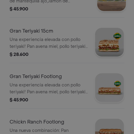
de mantequilla ajo,Jamón de
Cerdo,Pernil de cerdo,Maíz,Mozzarella
$ 45.900
rallado ,Cebollita Crispy ,Salsa
BBQ,Chipotle,Lechuga,Tomates,Cebolla
Gran Teriyaki 15cm
Una experiencia elevada con pollo
teriyaki! Pan avena miel, pollo teriyaki,
pepperoni, queso americano, queso
$ 28.600
mozarella, lechuga, tomate, salsa
cebolla dulce, salsa BBQ, cebollas
crujientes. Sub de 15 cm.
Gran Teriyaki Footlong
Una experiencia elevada con pollo
teriyaki! Pan avena miel, pollo teriyaki,
pepperoni, queso americano, queso
$ 45.900
mozarella, lechuga, tomate, salsa
cebolla dulce, salsa BBQ, cebollas
crujientes. Sub de 30 cm.
Chickn Ranch Footlong
Una nueva combinación: Pan