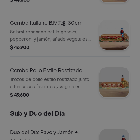
$ 44.600
combo con bebida más
acompañamiento.
Combo Italiano B.M.T.® 30cm
Salami rebanado estilo génova,
pepperoni y jamón, añade vegetales,
tu queso favorito y salsas. Llévalo
$ 46.900
combo con bebida más
acompañamiento.
Combo Pollo Estilo Rostizado
Footlong
Trozos de pollo estilo rostizado junto
a tus salsas favoritas y vegetales
frescos. Llévalo combo con bebida
$ 49.600
más acompañamiento.
Sub y Duo del Día
Duo del Día: Pavo y Jamón +