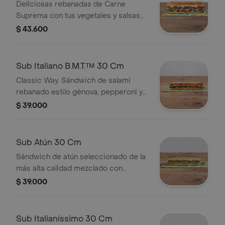
Deliciosas rebanadas de Carne
Suprema con tus vegetales y salsas
favoritas.
$ 43.600
Sub Italiano B.M.T.™ 30 Cm
Classic Way. Sándwich de salami
rebanado estilo génova, pepperoni y
jamón con tu elección de quesos,
$ 39.000
salsas y vegetales frescos.
Sub Atún 30 Cm
Sándwich de atún seleccionado de la
más alta calidad mezclado con
mayonesa y tu elección de quesos,
$ 39.000
salsas y vegetales frescos.
Sub Italianíssimo 30 Cm