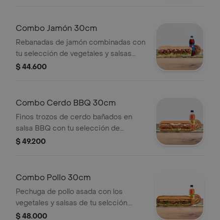
Llévalo combo con bebida más
acompañamiento.
Combo Jamón 30cm
Rebanadas de jamón combinadas con
tu selección de vegetales y salsas
favoritas. Llévalo combo con bebida
$ 44.600
más acompañamiento.
Combo Cerdo BBQ 30cm
Finos trozos de cerdo bañados en
salsa BBQ con tu selección de
vegetales y salsas. Llévalo combo con
$ 49.200
bebida más acompañamiento.
Combo Pollo 30cm
Pechuga de pollo asada con los
vegetales y salsas de tu selcción.
Llévalo combo con bebida más
$ 48.000