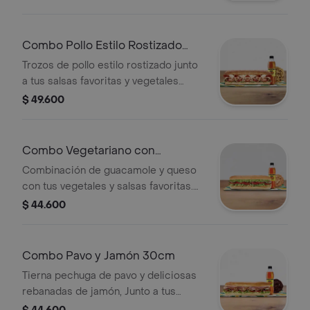
acompañamiento.
Combo Pollo Estilo Rostizado
30cm
Trozos de pollo estilo rostizado junto
a tus salsas favoritas y vegetales
frescos. Llévalo combo con bebida
$ 49.600
más acompañamiento.
Combo Vegetariano con
Guacamole 30cm
Combinación de guacamole y queso
con tus vegetales y salsas favoritas.
Llévalo combo con bebida más
$ 44.600
acompañamiento.
Combo Pavo y Jamón 30cm
Tierna pechuga de pavo y deliciosas
rebanadas de jamón, Junto a tus
vegetales y salsas preferidas. Llévalo