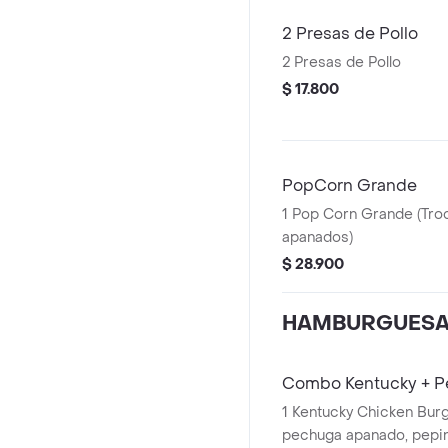
2 Presas de Pollo
2 Presas de Pollo
$ 17.800
PopCorn Grande
1 Pop Corn Grande (Tro
apanados)
$ 28.900
HAMBURGUES
Combo Kentucky + P
1 Kentucky Chicken Burg
pechuga apanado, pepinillos, mayonesa