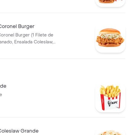
T 400ml
Coronel Burger
oronel Burger (1 Filete de
tequilla)
nde
e
Coleslaw Grande