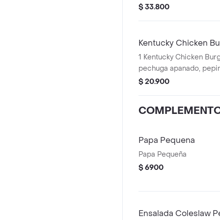
premium y mantequilla)
$ 33.800
+ 1 Gaseosa PET 400ml 
Salsa 100g
Kentucky Chicken Bu
1 Kentucky Chicken Burger (1 File
pechuga apanado, pepinillos, mayonesa
premium y mantequilla)
$ 20.900
COMPLEMENT
Papa Pequena
Papa Pequeña
$ 6900
Ensalada Coleslaw P