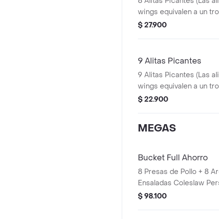
8 Alitas Picantes (Las al
wings equivalen a un tro
Papa Pequeña + 1 Gase
$ 27.900
1 Blister de Salsa BBQ
9 Alitas Picantes
9 Alitas Picantes (Las al
wings equivalen a un tro
$ 22.900
MEGAS
Bucket Full Ahorro
8 Presas de Pollo + 8 A
Ensaladas Coleslaw Per
Gaseosa 1,5 Litros
$ 98.100