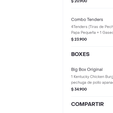
PET 400ml + 1 Blister d
$ 20.900
Combo Tenders
4Tenders (Tiras de Pec
Papa Pequeña + 1 Gaseo
Balde de Salsa 100g
$ 23.900
BOXES
Big Box Original
1 Kentucky Chicken Burgu
pechuga de pollo apanad
mayonesa premium y man
$ 34.900
PopCorn Peq + 1 Papa P
Pet 400ml + 1 Balde de
COMPARTIR