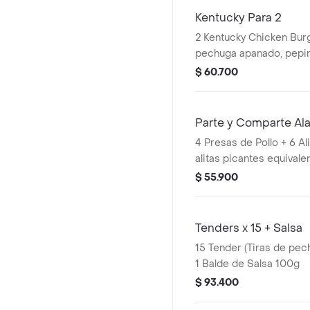
Kentucky Para 2
2 Kentucky Chicken Burg
pechuga apanado, pepinillos, mayonesa
premium y mantequilla) 
$ 60.700
Pequeñas + 2 Gaseosas
Avalancha Oreo
Parte y Comparte Al
4 Presas de Pollo + 6 Al
alitas picantes equivalen
+ 2 Papas Pequeñas + 2
$ 55.900
400ml + 1 Balde de Sal
Tenders x 15 + Salsa
15 Tender (Tiras de pec
1 Balde de Salsa 100g
$ 93.400