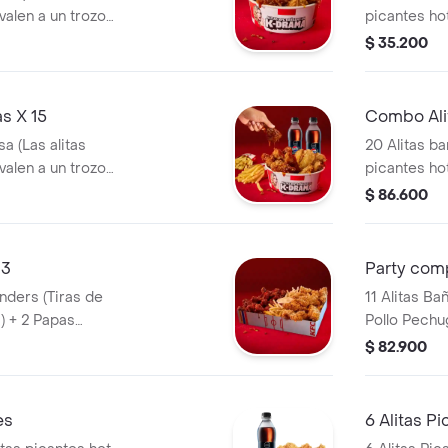
valen a un trozo
picantes ho
de ala) + 1
$ 35.200
s X 15
Combo Ali
a (Las alitas
20 Alitas ba
valen a un trozo
picantes ho
a + 2 Gaseosa Pet
de ala) + 3
$ 86.600
lts
 3
Party com
11 Alitas Ba
) + 2 Papas
Pollo Pechu
 de Salsa 100g
Pequeñas + 1 Balde de Salsa 100g + 1
$ 82.900
Gaseosa 1,5
es
6 Alitas P