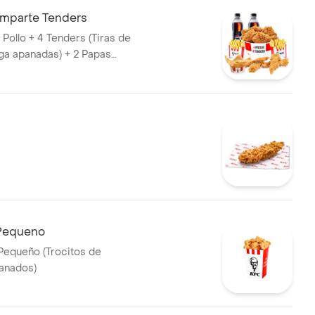
omparte Tenders
Pollo + 4 Tenders (Tiras de
ga apanadas) + 2 Papas
1 Balde de Salsa 100g + 2
et 400 ml
Pequeno
Pequeño (Trocitos de
anados)