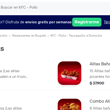
Registrarme
pi?
Disfruta de
envíos gratis por semanas
Tér
icilio
Restaurantes en Bogotá
KFC - Pollo - Teusaquillo a Domicilio
AS
Alitas Bañ
a (Las alitas
15 Alitas ba
valen a un trozo
picantes ho
de ala)
$ 37.900
Combo Ali
sa (Las alitas
8 Alitas bañ