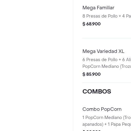
Mega Familiar
8 Presas de Pollo + 4 
$ 68.900
Mega Variedad XL
6 Presas de Pollo + 6 Al
PopCorn Mediano (Troz
apanados) + 4 Tenders (
$ 85.900
Pechuga apanadas) + 2
2 Sudaes de Arequipe +
COMBOS
100g
Combo PopCorn
1 PopCorn Mediano (Tro
apanados) + 1 Papa Peq