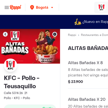
Bogotá
¿Nuevo en Rap
Rappi
Restaurantes a Dom
ALITAS BAÑAD
Alitas Bañadas X 8
8 Alitas bañadas de sals
picantes hot wings equi
KFC - Pollo -
de ala)
$ 23.900
Teusaquillo
Calle 53 N 26  21
Pollo - KFC - Pollo
Alitas Bañadas X 20
20 Alitas bañadas de sal