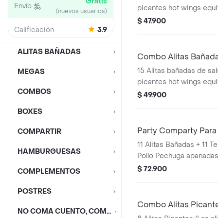
Gratis
Envío
picantes hot wings equi
(nuevos usuarios)
de ala)
$ 47.900
Calificación
3.9
ALITAS BAÑADAS
Combo Alitas Bañada
15 Alitas bañadas de sals
MEGAS
picantes hot wings equi
COMBOS
de ala) + 2 Papa Pequeñ
$ 49.900
BOXES
Party Comparty Para
COMPARTIR
11 Alitas Bañadas + 11 Tenders (Tiras de
HAMBURGUESAS
Pollo Pechuga apanadas
Pequeñas + 1 Balde
$ 72.900
COMPLEMENTOS
POSTRES
Combo Alitas Picant
NO COMA CUENTO, COMA DESCUENTO