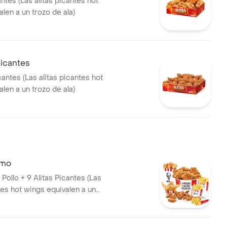
antes (Las alitas picantes hot
len a un trozo de ala)
Picantes
cantes (Las alitas picantes hot
len a un trozo de ala)
emo
Pollo + 9 Alitas Picantes (Las
tes hot wings equivalen a un
a) + 1 PopCorn Mediano (Trozos
 apanados) + 3 Papas
1 Balde de Salsa 100g