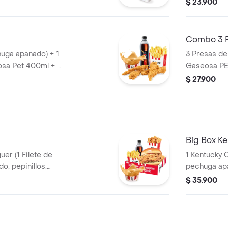
e Salsa BBQ
$ 23.900
Combo 3 
huga apanado) + 1
3 Presas de
sa Pet 400ml + 1
Gaseosa PE
$ 27.900
Big Box K
er (1 Filete de
1 Kentucky Coron
o, pepinillos,
pechuga apanado, Ensalada Coleslaw,
tequilla) + 1
BBQ y mantequilla) + 1 Pop Corn
$ 35.900
eq + 1 Gaseosa
Pequeño+ 1
 Salsa 100g
PET 400ml