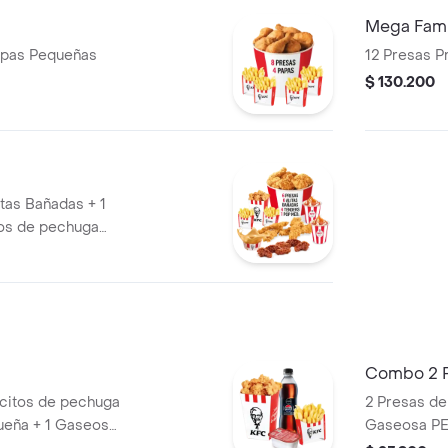
Mega Famil
Papas Pequeñas
$ 130.200
itas Bañadas + 1
os de pechuga
Tiras de Pollo
 Papas Pequeñas +
 1 Balde de Salsa
Combo 2 
citos de pechuga
2 Presas de
ueña + 1 Gaseosa
Gaseosa PE