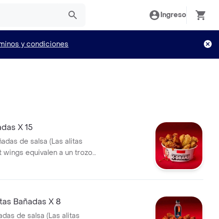
Ingreso
minos y condiciones
adas X 15
ñadas de salsa (Las alitas
t wings equivalen a un trozo
tas Bañadas X 8
adas de salsa (Las alitas