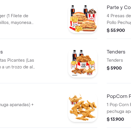
Parte y C
er (1 Filete de
4 Presas de 
Pollo Pechu
+ 2 Papas
Pequeñas + 
$ 55.900
 PET 400ml + 1
Gaseosas P
as
Tenders
itas Picantes (Las
Tenders
 a un trozo de ala)
$ 5900
 Gaseosas Pet
sa 100g
PopCorn 
huga apanadas) +
1 Pop Corn 
pechuga ap
$ 13.900