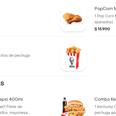
PopCorn 
1 Pop Corn 
apanados)
$ 15.900
citos de pechuga
AS
epsi 400ml
Combo Ken
e(1 Filete de
1 Kentucky C
pechuga apanado, Ensalada Coleslaw,