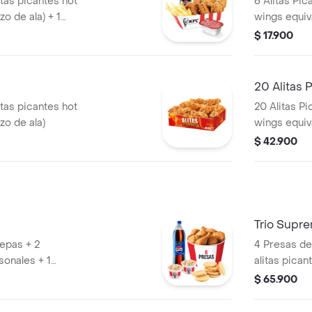
itas picantes hot
6 Alitas Pic
zo de ala) + 1
wings equiva
osa PET 400ml + +
$ 17.900
20 Alitas 
itas picantes hot
20 Alitas Pi
zo de ala)
wings equiva
$ 42.900
Trio Supr
repas + 2
4 Presas de 
sonales + 1
alitas pican
trozo de al
$ 65.900
de pechuga
Pequeñas + 