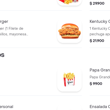
 + 1 Papa Pequeña
BBQ y mantequilla) + 1 Papa Pequeña + 1
$ 29.900
+ 1 Balde de
Gaseosa PE
rger
Kentucky 
te de
1 Kentucky C
pechuga apanado, Ensalada Coleslaw,
BBQ y man
$ 21.900
OS
Papa Gra
Papa Grand
$ 9900
ersonal
Ensalada 