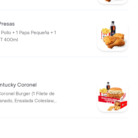
Presas
 Pollo + 1 Papa Pequeña + 1
T 400ml
entucky Coronel
el Burger (1 Filete de
 Papa Pequeña + 1 Gaseosa