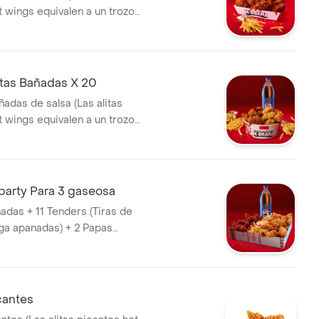
t wings equivalen a un trozo
 Papa Pequeña + 1 Gaseosa Pet
tas Bañadas X 20
ñadas de salsa (Las alitas
t wings equivalen a un trozo
 Papa Pequeña + 1 Gaseosa 1,5
party Para 3 gaseosa
ñadas + 11 Tenders (Tiras de
ga apanadas) + 2 Papas
 lts
icantes