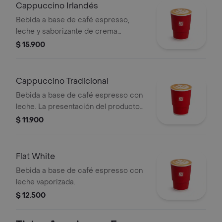
transporte para pedidos a domicilio.
Cappuccino Irlandés
Bebida a base de café espresso,
leche y saborizante de crema
irlandesa. Este producto no tiene
$ 15.900
licor. La presentación del producto
puede variar significativamente tras 5
minutos de haber sido preparado.
Cappuccino Tradicional
Bebida a base de café espresso con
leche. La presentación del producto
puede variar significativamente tras 5
$ 11.900
minutos de haber sido preparado y/o
durante el transporte para pedidos a
domicilio.
Flat White
Bebida a base de café espresso con
leche vaporizada.
$ 12.500