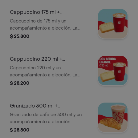
Cappuccino 175 ml +
Acompañamiento
Cappuccino de 175 ml y un
acompañamiento a elección. La
presentación del Cappuccino puede
$ 25.800
variar significativamente tras 5
minutos de haber sido preparado y/o
durante el transporte para pedidos a
Cappuccino 220 ml +
domicilio.
Acompañamiento
Cappuccino 220 ml y un
acompañamiento a elección. La
presentación del Cappuccino puede
$ 28.200
variar significativamente tras 5
minutos de haber sido preparado y/o
durante el transporte para pedidos a
Granizado 300 ml +
domicilio.
Acompañamiento
Granizado de café de 300 ml y un
acompañamiento a elección.
$ 28.800