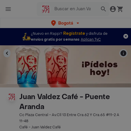
Bogotá
Regístrate
¿Nuevo en Rappi?
y disfruta de
envíos gratis por semanas
Aplican TyC
Juan Valdez Café - Puente
Aranda
Cc Plaza Central - Av.Cll 13 Entre Cra.62 Y Cra.65 #11-2 A
11-48
Café - Juan Valdez Café