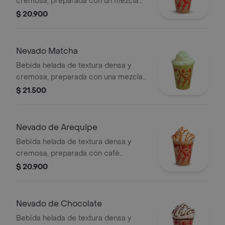
cremosa, preparada con un mezcla
láctea con té chai, especias, leche y
$ 20.900
miel, decorada con crema chantilly
(opcional).
Nevado Matcha
Bebida helada de textura densa y
cremosa, preparada con una mezcla
láctea de té matcha y hielo, decorada
$ 21.500
con crema chantilly (opcional).
Nevado de Arequipe
Bebida helada de textura densa y
cremosa, preparada con café
espresso, arequipe, mezcla láctea,
$ 20.900
hielo y decorada con crema chantilly
(opcional).
Nevado de Chocolate
Bebida helada de textura densa y