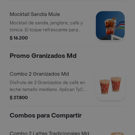
Onzas.
Mocktail Sandía Mule
Mocktail de sandía, jengibre, café y
tónica. El toque refrescante para
calmar la tensión del partido y gritar
$ 16.200
¡GOL! Sin alcohol. Tamaño 12 Onzas.
Promo Granizados Md
Combo 2 Granizados Md
Disfruta de 2 Granizados de café en
leche tamaño mediano. Aplican TyC.
Producto sujeto a disponibilidad en
$ 27.800
tienda. El producto contiene lactosa.
Combos para Compartir
Combo 2 Lattes Tradicionales Md