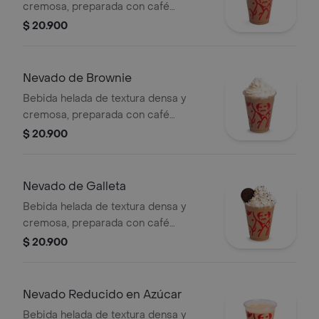
cremosa, preparada con café
espresso, chocolate, mezcla láctea,
$ 20.900
hielo y decorada con crema chantilly
(opcional).
Nevado de Brownie
Bebida helada de textura densa y
cremosa, preparada con café
espresso, brownie triturado, mezcla
$ 20.900
láctea, hielo y decorada con crema
chantilly.
Nevado de Galleta
Bebida helada de textura densa y
cremosa, preparada con café
espresso, galleta oreo, mezcla láctea,
$ 20.900
hielo y decorada con crema chantilly
(opcional).
Nevado Reducido en Azúcar
Bebida helada de textura densa y