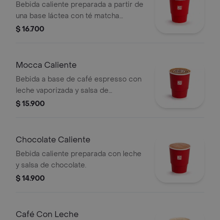
Bebida caliente preparada a partir de
una base láctea con té matcha
previamente endulzada.
$ 16.700
Mocca Caliente
Bebida a base de café espresso con
leche vaporizada y salsa de
chocolate.
$ 15.900
Chocolate Caliente
Bebida caliente preparada con leche
y salsa de chocolate.
$ 14.900
Café Con Leche