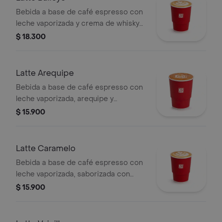
Bebida a base de café espresso con
leche vaporizada y crema de whisky
(Baileys). Este producto contiene
$ 18.300
licor.
Latte Arequipe
Bebida a base de café espresso con
leche vaporizada, arequipe y
saborizada con caramelo. La
$ 15.900
presentación del producto puede
variar significativamente tras 5
minutos de haber sido preparado y/o
Latte Caramelo
durante el transporte para pedidos a
Bebida a base de café espresso con
domicilio.
leche vaporizada, saborizada con
caramelo.
$ 15.900