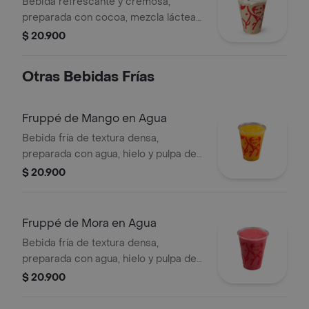
Bebida refrescante y cremosa,
preparada con cocoa, mezcla láctea
reducida en azúcar, decorada con
$ 20.900
chantilly y chips de chocolate. No
contiene café.
Otras Bebidas Frías
Fruppé de Mango en Agua
Bebida fría de textura densa,
preparada con agua, hielo y pulpa de
mango. Contiene azúcar añadida.
$ 20.900
Fruppé de Mora en Agua
Bebida fría de textura densa,
preparada con agua, hielo y pulpa de
mora. Contiene azúcar añadida.
$ 20.900