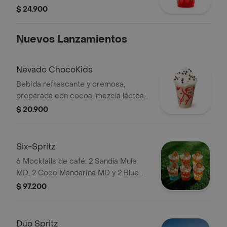
equilibrada con el toque cítrico de
$ 24.900
limón y la efervescencia de la tónica.
Nuevos Lanzamientos
Nevado ChocoKids
Bebida refrescante y cremosa,
preparada con cocoa, mezcla láctea
reducida en azúcar, decorada con
$ 20.900
chantilly y chips de chocolate. No
contiene café.
Six-Spritz
6 Mocktails de café: 2 Sandía Mule
MD, 2 Coco Mandarina MD y 2 Blue
Curazao Mojito MD. Elígelas con soda
$ 97.200
o agua tónica.
Dúo Spritz