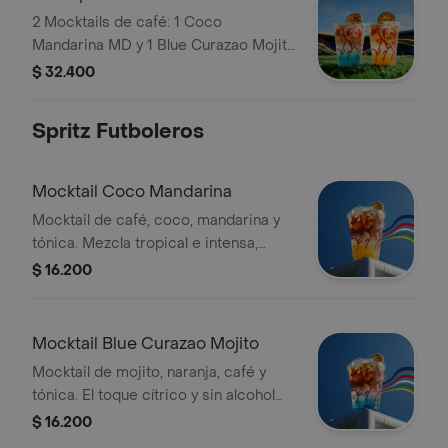
2 Mocktails de café: 1 Coco
Mandarina MD y 1 Blue Curazao Mojito
MD. Personalízalas pidiéndolas con
$ 32.400
soda o agua tónica.
Spritz Futboleros
Mocktail Coco Mandarina
Mocktail de café, coco, mandarina y
tónica. Mezcla tropical e intensa,
perfecta para disfrutar el fútbol con
$ 16.200
frescura y sin alcohol. Tamaño 12
Onzas.
Mocktail Blue Curazao Mojito
Mocktail de mojito, naranja, café y
tónica. El toque cítrico y sin alcohol
para vivir el fútbol con calma y
$ 16.200
celebrar con energía. Tamaño 12