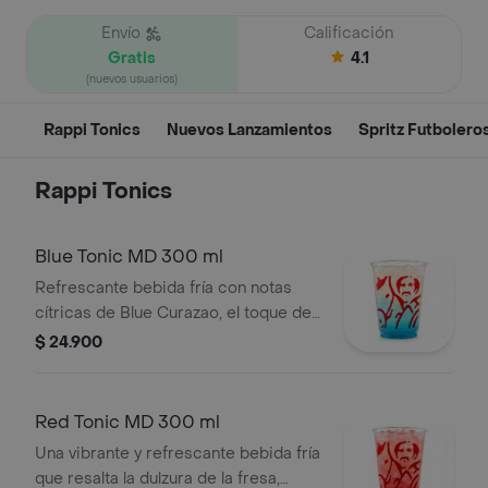
Envío
Calificación
Gratis
4.1
(nuevos usuarios)
Rappi Tonics
Nuevos Lanzamientos
Spritz Futbolero
Rappi Tonics
Blue Tonic MD 300 ml
Refrescante bebida fría con notas
cítricas de Blue Curazao, el toque del
limón, la frescura herbal de mojito y la
$ 24.900
efervescencia del agua tónica.
Red Tonic MD 300 ml
Una vibrante y refrescante bebida fría
que resalta la dulzura de la fresa,