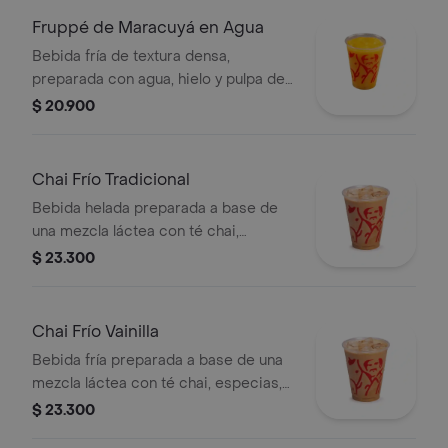
Fruppé de Maracuyá en Agua
Bebida fría de textura densa,
preparada con agua, hielo y pulpa de
maracuýa. Contiene azúcar añadida.
$ 20.900
Chai Frío Tradicional
Bebida helada preparada a base de
una mezcla láctea con té chai,
especias, leche y miel, servida sobre
$ 23.300
hielo.
Chai Frío Vainilla
Bebida fría preparada a base de una
mezcla láctea con té chai, especias,
leche, miel, vainilla y almendras,
$ 23.300
servida sobre hielo.