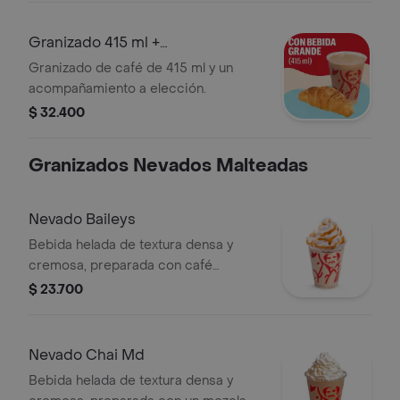
Granizado 415 ml +
Acompañamiento
Granizado de café de 415 ml y un
acompañamiento a elección.
$ 32.400
Granizados Nevados Malteadas
Nevado Baileys
Bebida helada de textura densa y
cremosa, preparada con café
espresso, crema de whisky, arequipe,
$ 23.700
mezcla láctea, hielo y decorada con
crema chantilly. Este producto
contiene licor.
Nevado Chai Md
Bebida helada de textura densa y