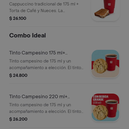
Café
Cappuccino tradicional de 175 ml +
Torta de Café y Nueces. La
presentación del Cappuccino puede
$ 26.100
variar significativamente tras 5
minutos de haber sido preparado y/o
Combo Ideal
durante el transporte para pedidos a
domicilio.
Tinto Campesino 175 ml+
Acompañamiento
Tinto campesino de 175 ml y un
acompañamiento a elección. El tinto
contiene panela, canela y clavos.
$ 24.800
Tinto Campesino 220 ml+
Acompañamiento
Tinto campesino de 175 ml y un
acompañamiento a elección. El tinto
contiene panela, canela y clavos.
$ 26.200