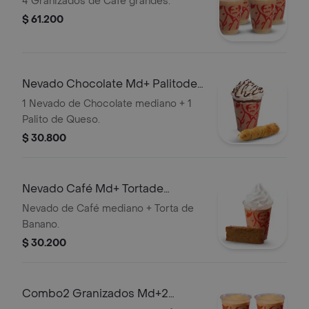
4 Granizados de Café grandes.
$ 61.200
Nevado Chocolate Md+ Palitode
Queso
1 Nevado de Chocolate mediano + 1
Palito de Queso.
$ 30.800
Nevado Café Md+ Tortade
Banano
Nevado de Café mediano + Torta de
Banano.
$ 30.200
Combo2 Granizados Md+2