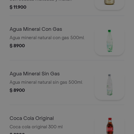
caramelo, en presentación de lata por
$ 11.900
330 cc
Agua Mineral Con Gas
Agua mineral natural con gas 500ml.
$ 8900
Agua Mineral Sin Gas
Agua mineral natural sin gas 500ml.
$ 8900
Coca Cola Original
Coca cola original 300 ml