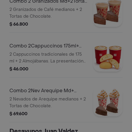
Combo 2 Granizados Md+2Tortas
Chocolate
2 Granizados de Café medianos + 2
Tortas de Chocolate.
$ 66.800
Combo 2Cappuccinos 175ml+
2Almojabanas
2 Cappuccinos tradicionales de 175
ml + 2 Almojábanas. La presentación
del Cappuccino puede variar
$ 46.000
significativamente tras 5 minutos de
haber sido preparado y/o durante el
transporte para pedidos a domicilio.
Combo 2Nev Arequipe Md+
2TortasChocolate
2 Nevados de Arequipe medianos + 2
Tortas de Chocolate.
$ 69.600
Desayunos Juan Valdez