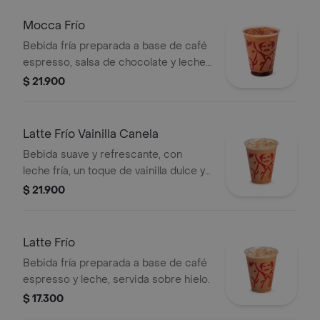
Mocca Frío
Bebida fría preparada a base de café
espresso, salsa de chocolate y leche,
servida sobre hielo.
$ 21.900
Latte Frío Vainilla Canela
Bebida suave y refrescante, con
leche fría, un toque de vainilla dulce y
un leve sabor especiado de canela,
$ 21.900
combinado con espresso y hielo.
Latte Frío
Bebida fría preparada a base de café
espresso y leche, servida sobre hielo.
$ 17.300