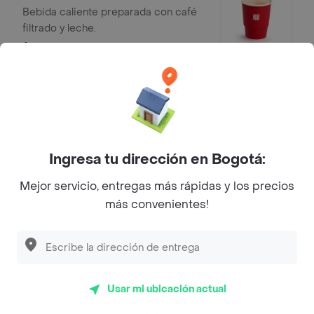
Bebida caliente preparada con café
filtrado y leche.
$ 11.900
Aromática del Bosque
Infusión aromática en agua caliente
de flor de jamaica, toronjil y mora.
$ 10.700
Ingresa tu dirección en Bogotá:
Mejor servicio, entregas más rápidas y los precios
más convenientes!
Aromática Primavera
Infusión aromática en agua caliente
de manzanilla, guayaba, manzana y
fresa.
$ 10.700
Usar mi ubicación actual
Aromática Silvestre