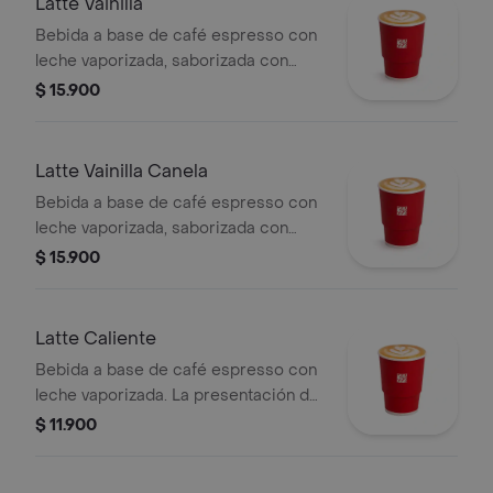
Latte Vainilla
Bebida a base de café espresso con
leche vaporizada, saborizada con
vainilla.
$ 15.900
Latte Vainilla Canela
Bebida a base de café espresso con
leche vaporizada, saborizada con
vainilla y canela.
$ 15.900
Latte Caliente
Bebida a base de café espresso con
leche vaporizada. La presentación del
producto puede variar
$ 11.900
significativamente tras 5 minutos de
haber sido preparado y/o durante el