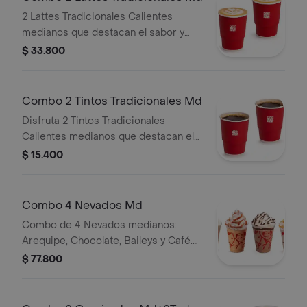
2 Lattes Tradicionales Calientes
medianos que destacan el sabor y
aroma del café Juan Valdez.
$ 33.800
Combo 2 Tintos Tradicionales Md
Disfruta 2 Tintos Tradicionales
Calientes medianos que destacan el
sabor y aroma del café Juan Valdez.
$ 15.400
Combo 4 Nevados Md
Combo de 4 Nevados medianos:
Arequipe, Chocolate, Baileys y Café.
El Nevado Baileys contiene licor.
$ 77.800