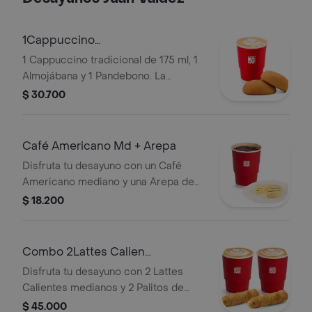
1Cappuccino
175ml+1Almojabana+1Pandebono
1 Cappuccino tradicional de 175 ml, 1
Almojábana y 1 Pandebono. La
presentación del Cappuccino puede
$ 30.700
variar significativamente tras 5
minutos de haber sido preparado y/o
durante el transporte para pedidos a
Café Americano Md + Arepa
domicilio.
Disfruta tu desayuno con un Café
Americano mediano y una Arepa de
queso.
$ 18.200
Combo 2Lattes Calien
Md+2Palitosde Queso
Disfruta tu desayuno con 2 Lattes
Calientes medianos y 2 Palitos de
Queso.
$ 45.000