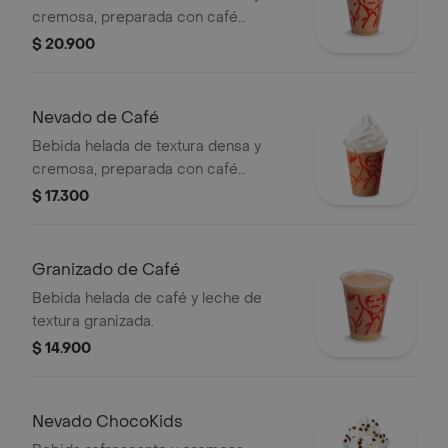
cremosa, preparada con café
espresso, mezcla láctea reducida en
$ 20.900
azúcar.
Nevado de Café
Bebida helada de textura densa y
cremosa, preparada con café
espresso, mezcla láctea, hielo y
$ 17.300
decorada con crema chantilly
(opcional).
Granizado de Café
Bebida helada de café y leche de
textura granizada.
$ 14.900
Nevado ChocoKids