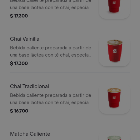
Bebida caliente preparada a partir de
una base láctea con té chai, especias,
sabor de manzana-canela y endulzado
$ 17.300
con miel.
Chai Vainilla
Bebida caliente preparada a partir de
una base láctea con té chai, especias,
sabor de vainilla, endulzado con miel y
$ 17.300
topping de almendra troceada.
Chai Tradicional
Bebida caliente preparada a partir de
una base láctea con té chai, especias
y endulzado con miel.
$ 16.700
Matcha Caliente