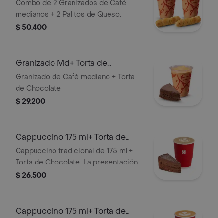
Palitosde Queso
Combo de 2 Granizados de Café
medianos + 2 Palitos de Queso.
$ 50.400
Granizado Md+ Torta de
Chocolate
Granizado de Café mediano + Torta
de Chocolate
$ 29.200
Cappuccino 175 ml+ Torta de
Chocolate
Cappuccino tradicional de 175 ml +
Torta de Chocolate. La presentación
del Cappuccino puede variar
$ 26.500
significativamente tras 5 minutos de
haber sido preparado y/o durante el
transporte para pedidos a domicilio.
Cappuccino 175 ml+ Torta de