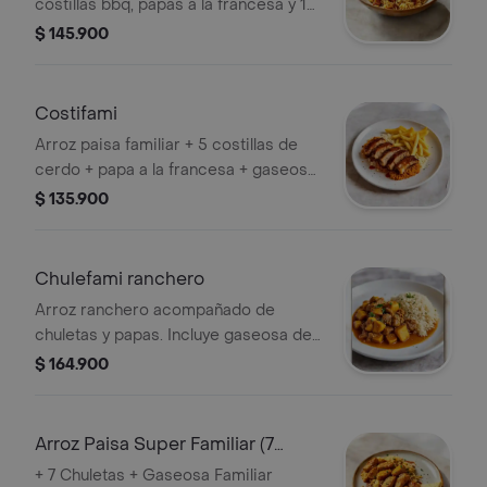
costillas bbq, papas a la francesa y 1
gaseosa 1.5l
$ 145.900
Costifami
Arroz paisa familiar + 5 costillas de
cerdo + papa a la francesa + gaseosa
familiar
$ 135.900
Chulefami ranchero
Arroz ranchero acompañado de
chuletas y papas. Incluye gaseosa de
1.5 litros. Ideal para 5 personas.
$ 164.900
Arroz Paisa Super Familiar (7
Personas)
+ 7 Chuletas + Gaseosa Familiar