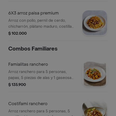
6X3 arroz paisa premium
Arroz con pollo, pernil de cerdo,
chicharrón, plátano maduro, costilla
ahumada, chorizo de ternera,
$ 102.000
maicitos, tamaño personal.
Combos Familiares
Famialitas ranchero
Arroz ranchero para 5 personas,
papas, 5 piezas de alas y 1 gaseosa
1.5l
$ 135.900
Costifami ranchero
Arroz ranchero para 5 personas, 5