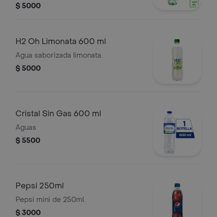
Contiene edulcorantes y rinde 3
$ 5000
porciones.
H2 Oh Limonata 600 ml
Agua saborizada limonata.
$ 5000
Cristal Sin Gas 600 ml
Aguas
$ 5500
Pepsi 250ml
Pepsi mini de 250ml.
$ 3000