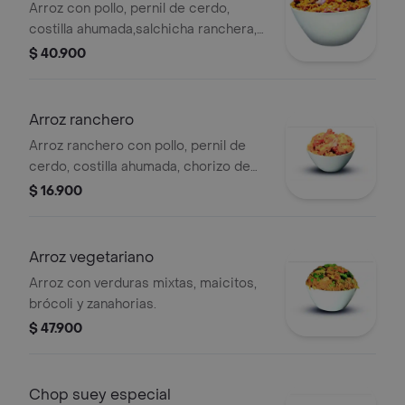
Arroz con pollo, pernil de cerdo,
costilla ahumada,salchicha ranchera,
tocineta, platano maduro, maicitos y
$ 40.900
arveja.
Arroz ranchero
Arroz ranchero con pollo, pernil de
cerdo, costilla ahumada, chorizo de
ternera y maicitos.
$ 16.900
Arroz vegetariano
Arroz con verduras mixtas, maicitos,
brócoli y zanahorias.
$ 47.900
Chop suey especial