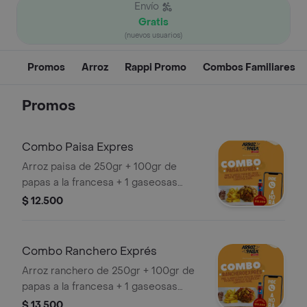
Envío
Gratis
(nuevos usuarios)
Promos
Arroz
Rappi Promo
Combos Familiares
Promos
Combo Paisa Expres
Arroz paisa de 250gr + 100gr de
papas a la francesa + 1 gaseosas
250ml.
$ 12.500
Combo Ranchero Exprés
Arroz ranchero de 250gr + 100gr de
papas a la francesa + 1 gaseosas
250ml.
$ 13.500