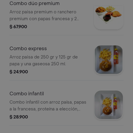
Combo dúo premium
Arroz paisa premium o ranchero
premium con papas francesa y 2
acompañantes a tu elección + 2
$ 67.900
gaseosas 250ml
Combo express
Arroz paisa de 250 gr y 125 gr de
papa y una gaseosa 250 ml.
$ 24.900
Combo infantil
Combo infantil con arroz paísa, papas
a la francesa, proteína a elección,
bebida y bombón.
$ 28.900