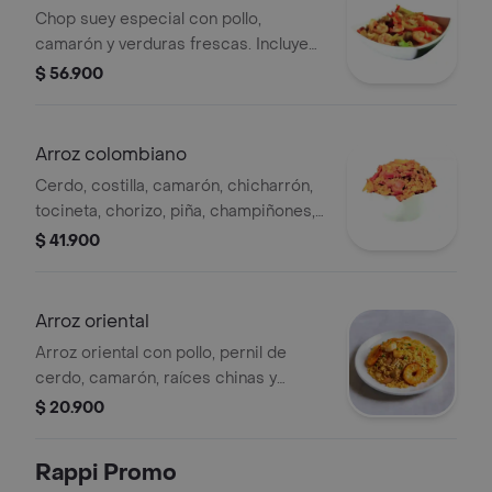
Chop suey especial con pollo,
camarón y verduras frescas. Incluye
arroz.
$ 56.900
Arroz colombiano
Cerdo, costilla, camarón, chicharrón,
tocineta, chorizo, piña, champiñones,
maicitos, raíces, pasta de ajo
$ 41.900
Arroz oriental
Arroz oriental con pollo, pernil de
cerdo, camarón, raíces chinas y
jamón.
$ 20.900
Rappi Promo