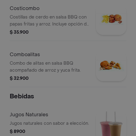
Costicombo
Costillas de cerdo en salsa BBQ con
papas fritas y arroz. Incluye opción de
acompañamiento a elección.
$ 35.900
Comboalitas
Combo de alitas en salsa BBQ
acompañado de arroz y yuca frita.
$ 32.900
Bebidas
Jugos Naturales
Jugos naturales con sabor a elección.
$ 8900