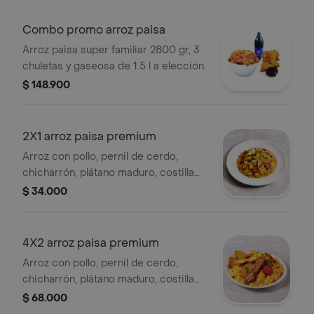
Combo promo arroz paisa
Arroz paisa super familiar 2800 gr, 3
chuletas y gaseosa de 1.5 l a elección.
$ 148.900
2X1 arroz paisa premium
Arroz con pollo, pernil de cerdo,
chicharrón, plátano maduro, costilla
ahumada, chorizo de ternera,
$ 34.000
maicitos, tamaño personal.
4X2 arroz paisa premium
Arroz con pollo, pernil de cerdo,
chicharrón, plátano maduro, costilla
ahumada, chorizo de ternera,
$ 68.000
maicitos, tamaño personal.