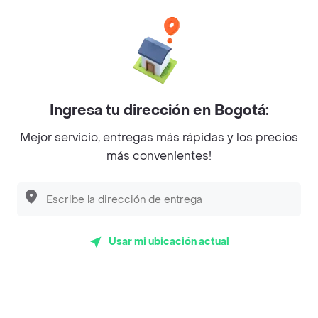
Categorías
Únete a Rappi
Ingresa tu dirección en Bogotá:
Sobre Rappi
Mejor servicio, entregas más rápidas y los precios
más convenientes!
Facebook
Twitter
Instagram
©
2026
Rappi Inc. All rights reserved.
Usar mi ubicación actual
Rappi S.A.S. --- NIT 900.843.898-9 --- Calle 63 # 16A-02
Bogotá D.C. --- notificacionesrappi@rappi.com