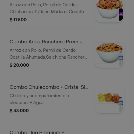
Postobon Uva 250 ml
Arroz con Pollo, Pernil de Cerdo,
Chicharrón, Plátano Maduro, Costilla
Ahumada, Chorizo de Ternera y
$ 17.500
Maicitos. + Gaseosa uva mini de 250
ml.
Combo Arroz Ranchero Premium
+ Cristal Sin Gas 600 ml
Arroz con Pollo, Pernil de Cerdo,
Costilla Ahumada,Salchicha Ranchera,
Tocineta, Platano Maduro, Maicitos y
$ 20.000
Arveja. + Agua
Combo Chulecombo + Cristal Sin
Gas 600 ml
Chuleta y acompañamiento a
elección. + Agua
$ 33.000
Combo Dúo Premium +