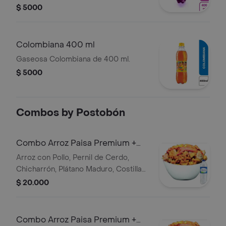
$ 5000
Colombiana 400 ml
Gaseosa Colombiana de 400 ml.
$ 5000
Combos by Postobón
Combo Arroz Paisa Premium +
Cristal Sin Gas 600 ml
Arroz con Pollo, Pernil de Cerdo,
Chicharrón, Plátano Maduro, Costilla
Ahumada, Chorizo de Ternera y
$ 20.000
Maicitos. + Agua
Combo Arroz Paisa Premium +