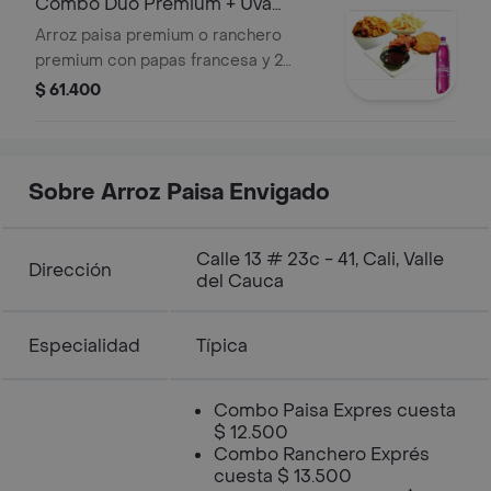
Combo Dúo Premium + Uva
Postobon 1.25 l
Arroz paisa premium o ranchero
premium con papas francesa y 2
acompañantes a tu elección. +
$ 61.400
Gaseosa
Sobre Arroz Paisa Envigado
Calle 13 # 23c - 41, Cali, Valle
Dirección
del Cauca
Especialidad
Típica
Combo Paisa Expres cuesta
$ 12.500
Combo Ranchero Exprés
cuesta $ 13.500