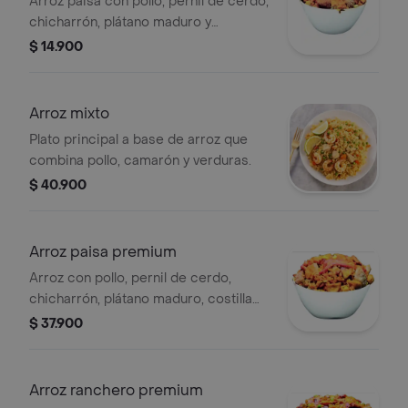
Arroz paisa con pollo, pernil de cerdo,
chicharrón, plátano maduro y
maicitos.
$ 14.900
Arroz mixto
Plato principal a base de arroz que
combina pollo, camarón y verduras.
$ 40.900
Arroz paisa premium
Arroz con pollo, pernil de cerdo,
chicharrón, plátano maduro, costilla
ahumada, chorizo de ternera y
$ 37.900
maicitos.
Arroz ranchero premium