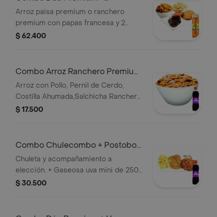
Colombiana 2 l
Arroz paisa premium o ranchero
premium con papas francesa y 2
acompañantes a tu elección. +
$ 62.400
Gaseosa
Combo Arroz Ranchero Premium
+ Postobon Uva 250 ml
Arroz con Pollo, Pernil de Cerdo,
Costilla Ahumada,Salchicha Ranchera,
Tocineta, Platano Maduro, Maicitos y
$ 17.500
Arveja. + Gaseosa uva mini de 250 ml.
Combo Chulecombo + Postobon
Uva 250 ml
Chuleta y acompañamiento a
elección. + Gaseosa uva mini de 250
ml.
$ 30.500