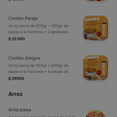
Combo Pareja
Arroz paisa de 500gr + 300gr de
papas a la francesa + 2 gaseosas
250ml.
$ 22.500
Combo Amigos
Arroz paisa de 950gr + 600gr de
papas a la francesa + 6 piezas de
alitas + 1 gaseosa econolitro.
$ 39.900
Arroz
Arroz paisa