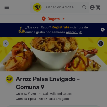
Bogotá
Regístrate
¿Nuevo en Rappi?
y disfruta de
envíos gratis por semanas
Aplican TyC
Arroz Paisa Envigado -
Comuna 9
Calle 13 # 23c - 41, Cali, Valle del Cauca
Comida Típica - Arroz Paisa Envigado