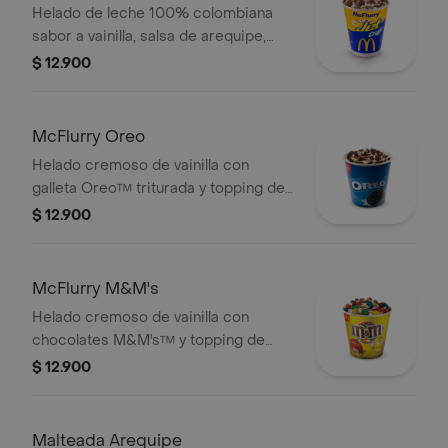
Helado de leche 100% colombiana
sabor a vainilla, salsa de arequipe,
arroz inflado y medias lunas de
$ 12.900
chocolatina Jet Cruji.
McFlurry Oreo
Helado cremoso de vainilla con
galleta Oreo™ triturada y topping de
chocolate.
$ 12.900
McFlurry M&M's
Helado cremoso de vainilla con
chocolates M&M's™ y topping de
arequipe.
$ 12.900
Malteada Arequipe