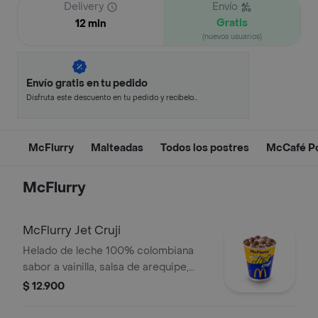
Delivery
Envío
Gratis
12 min
(nuevos usuarios)
Envío gratis en tu pedido
Disfruta este descuento en tu pedido y recíbelo
en minutos.
McFlurry
Malteadas
Todos los postres
McCafé P
McFlurry
McFlurry Jet Cruji
Helado de leche 100% colombiana
sabor a vainilla, salsa de arequipe,
arroz inflado y medias lunas de
$ 12.900
chocolatina Jet Cruji.