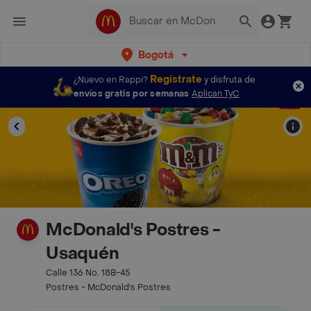
Bogotá
Regístrate
¿Nuevo en Rappi?
y disfruta de
envíos gratis por semanas
Aplican TyC
McDonald's Postres -
Usaquén
Calle 136 No. 18B-45
Postres - McDonald's Postres