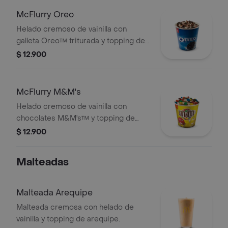
McFlurry Oreo
Helado cremoso de vainilla con
galleta Oreo™ triturada y topping de
chocolate.
$ 12.900
McFlurry M&M's
Helado cremoso de vainilla con
chocolates M&M's™ y topping de
arequipe.
$ 12.900
Malteadas
Malteada Arequipe
Malteada cremosa con helado de
vainilla y topping de arequipe.