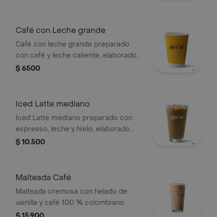
Café con Leche grande
Café con leche grande preparado
con café y leche caliente, elaborado
con café 100 % colombiano.
$ 6500
Iced Latte mediano
Iced Latte mediano preparado con
espresso, leche y hielo, elaborado
con café 100 % colombiano.
$ 10.500
Malteada Café
Malteada cremosa con helado de
vainilla y café 100 % colombiano.
$ 15.900