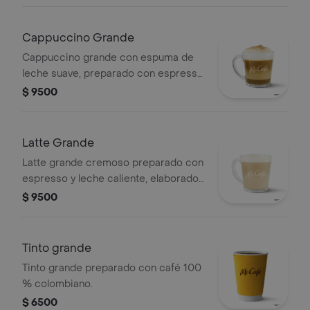
colombiano.
Cappuccino Grande
Cappuccino grande con espuma de
leche suave, preparado con espresso
y leche caliente, elaborado con café
$ 9500
100 % colombiano.
Latte Grande
Latte grande cremoso preparado con
espresso y leche caliente, elaborado
con café 100 % colombiano.
$ 9500
Tinto grande
Tinto grande preparado con café 100
% colombiano.
$ 6500