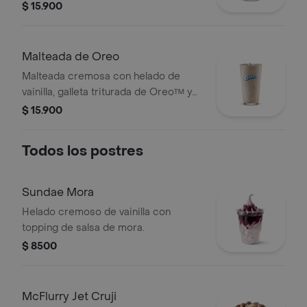
$ 15.900
Malteada de Oreo
Malteada cremosa con helado de
vainilla, galleta triturada de Oreo™ y
topping de chocolate.
$ 15.900
Todos los postres
Sundae Mora
Helado cremoso de vainilla con
topping de salsa de mora.
$ 8500
McFlurry Jet Cruji