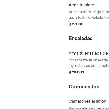
Arma tu plato
Arma tu plato, elige la p
guarnición, ensalada y e
$ 27.000
Ensaladas
Arma tu ensalada de 
Personaliza tu ensalada
ingredientes como pollo a
tomates cherry, zanahori
$ 28.000
de girasol y aderezo ve
Combinados
Camarones al limón
Pasta a elección, en pe