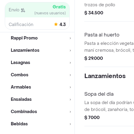
trozos de pollo
Gratis
Envío
$ 34.500
(nuevos usuarios)
Calificación
4.3
Pasta al huerto
Rappi Promo
Pasta a elección vegeta
Lanzamientos
maní cremosa, brócoli, 
champiñones, semillas de
$ 29.000
Lasagnas
albahaca.
Combos
Lanzamientos
Armables
Sopa del dia
Ensaladas
La sopa del día podrían 
de brócoli, zanahoria, t
Combinados
se enviará la sopa que 
$ 7000
el momento del pedido.
Bebidas