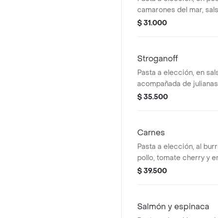
camarones del mar, salsa
de limón y ensalada.
$ 31.000
Stroganoff
Pasta a elección, en sal
acompañada de julianas
champiñones cocinados 
$ 35.500
ensalada.
Carnes
Pasta a elección, al bur
pollo, tomate cherry y e
$ 39.500
Salmón y espinaca