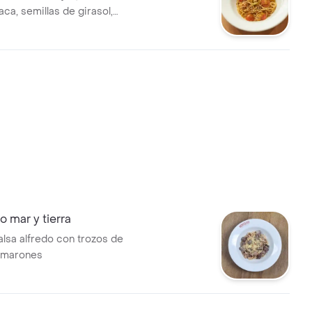
aca, semillas de girasol,
ry y queso parmesano.
 mar y tierra
alsa alfredo con trozos de
amarones