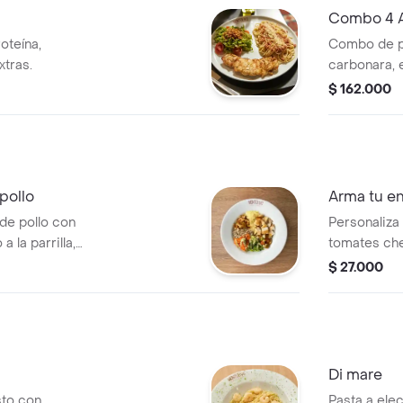
Combo 4 Ar
Postres
roteína,
Combo de pol
xtras.
carbonara, 
plato ideal.
$ 162.000
pollo
Arma tu e
 de pollo con
Personaliza 
 la parrilla,
tomates che
a rallada, semillas
champiñones
$ 27.000
rde.
ingredientes
Di mare
sto con
Pasta a elec