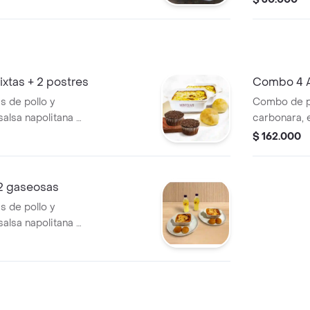
xtas + 2 postres
Combo 4 Ar
Postres
 de pollo y
Combo de pol
alsa napolitana y
carbonara, 
pañadas de 2
plato ideal.
$ 162.000
 2 gaseosas
 de pollo y
alsa napolitana y
pañadas de 2