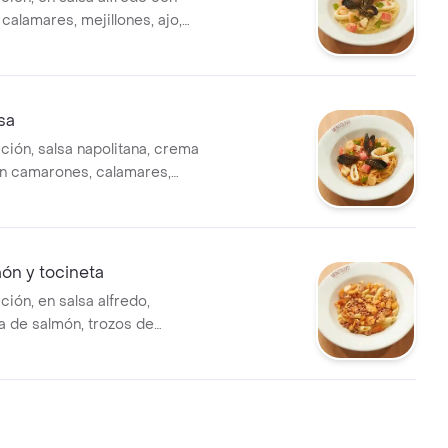
calamares, mejillones, ajo,
 cangrejo y ensalada.
sa
ción, salsa napolitana, crema
n camarones, calamares,
ajo, palmitos de cangrejo y
ón y tocineta
ción, en salsa alfredo,
 de salmón, trozos de
nsalada.