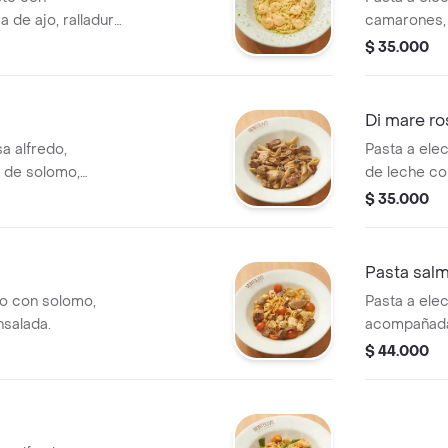
 de ajo, ralladura
camarones, 
palmitos de
$ 35.000
Di mare ro
sa alfredo,
Pasta a elec
 de solomo,
de leche co
en vino tinto y
mejillones, 
$ 35.000
ensalada.
Pasta salm
ro con solomo,
Pasta a elec
nsalada.
acompañada
tocineta y e
$ 44.000