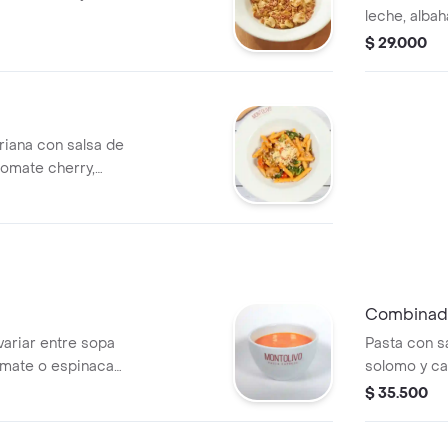
leche, albah
tomate cher
$ 29.000
riana con salsa de
tomate cherry,
 girasol, ajo y
Combinado
variar entre sopa
Pasta con s
omate o espinaca;
solomo y c
esté disponible en
$ 35.500