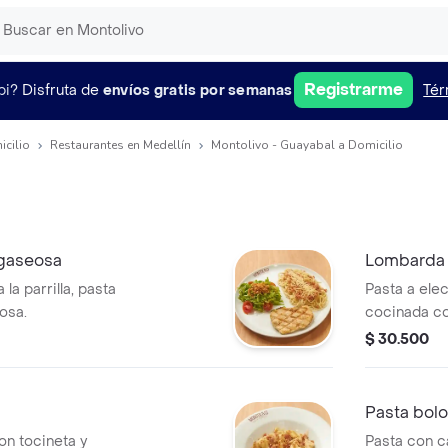
Registrarme
pi?
Disfruta de
envíos gratis por semanas
Tér
icilio
Restaurantes en Medellín
Montolivo - Guayabal a Domicilio
 gaseosa
Lombarda
 la parrilla, pasta
Pasta a elec
osa.
cocinada co
julianas de 
$ 30.500
Pasta bol
on tocineta y
Pasta con c