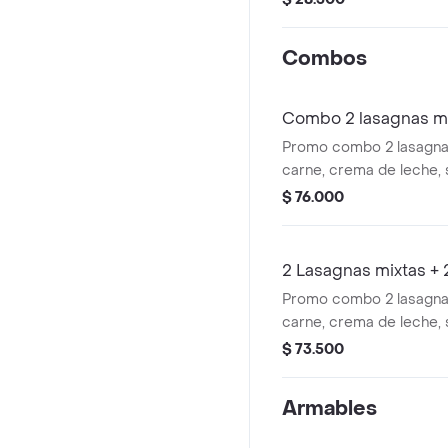
Combos
Combo 2 lasagnas mi
Promo combo 2 lasagnas
carne, crema de leche, s
queso mozzarella acom
$ 76.000
postres.
2 Lasagnas mixtas +
Promo combo 2 lasagnas
carne, crema de leche, s
queso mozzarella acom
$ 73.500
gaseosas
Armables