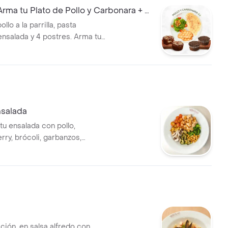
ma tu Plato de Pollo y Carbonara + 4
lo a la parrilla, pasta
ensalada y 4 postres. Arma tu
nsalada
tu ensalada con pollo,
rry, brócoli, garbanzos,
 y calabacín. Elige tus
 favoritos.
ción, en salsa alfredo con