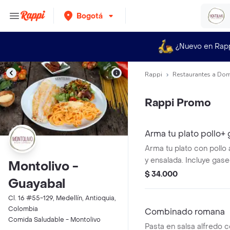
Bogotá
¿Nuevo en Rap
Rappi
Restaurantes a Dom
Rappi Promo
Arma tu plato pollo+
Arma tu plato con pollo a
y ensalada. Incluye gase
Montolivo -
$ 34.000
Guayabal
Cl. 16 #55-129, Medellín, Antioquia,
Colombia
Combinado romana
Comida Saludable - Montolivo
Pasta en salsa alfredo c