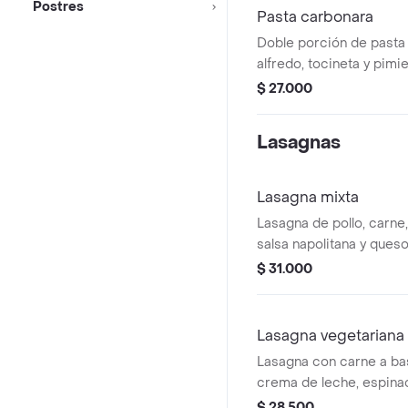
Postres
Pasta carbonara
Doble porción de pasta 
alfredo, tocineta y pimi
$ 27.000
Lasagnas
Lasagna mixta
Lasagna de pollo, carne
salsa napolitana y queso
$ 31.000
Lasagna vegetariana
Lasagna con carne a bas
crema de leche, espina
semillas de girasol y qu
$ 28.500