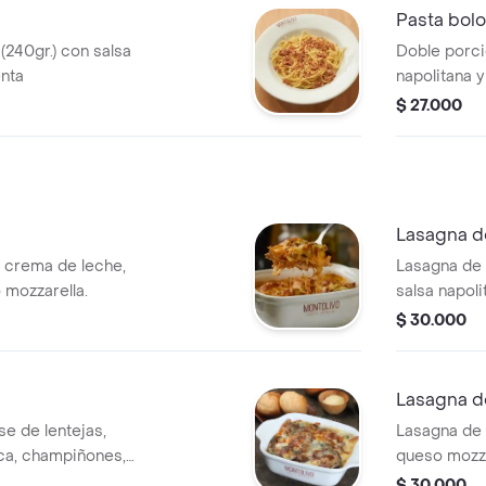
Pasta bol
(240gr.) con salsa
Doble porci
enta
napolitana y
$ 27.000
Lasagna d
, crema de leche,
Lasagna de 
 mozzarella.
salsa napoli
$ 30.000
Lasagna d
e de lentejas,
Lasagna de 
ca, champiñones,
queso mozza
eso mozzarella.
$ 30.000