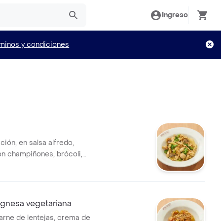
Ingreso
minos y condiciones
ción, en salsa alfredo,
n champiñones, brócoli,
pollo y ensalada.
ognesa vegetariana
arne de lentejas, crema de