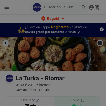
Bogotá
Regístrate
¿Nuevo en Rappi?
y disfruta de
envíos gratis por semanas
Aplican TyC
La Turka - Riomar
via 40 # 79B-06 barranq
Comida Árabe - La Turka
Delivery
Envío
Gratis
35 min