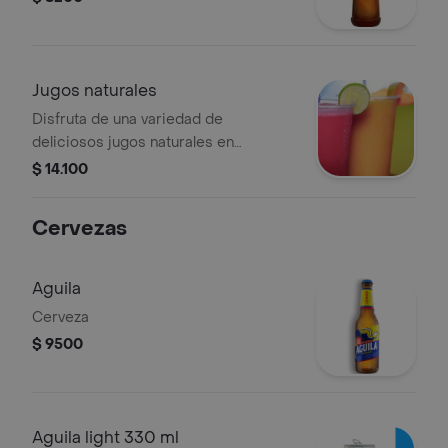
Jugos naturales
Disfruta de una variedad de
deliciosos jugos naturales en
diferentes sabores, ¡escoge tu
$ 14.100
favorito!
Cervezas
Aguila
Cerveza
$ 9500
Aguila light 330 ml