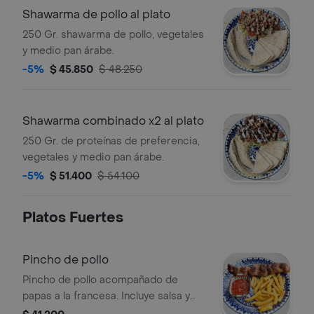
Shawarma de pollo al plato
250 Gr. shawarma de pollo, vegetales
y medio pan árabe.
-5%
$ 45.850
$ 48.250
Shawarma combinado x2 al plato
250 Gr. de proteínas de preferencia,
vegetales y medio pan árabe.
-5%
$ 51.400
$ 54.100
Platos Fuertes
Pincho de pollo
Pincho de pollo acompañado de
papas a la francesa. Incluye salsa y
chocolatina.