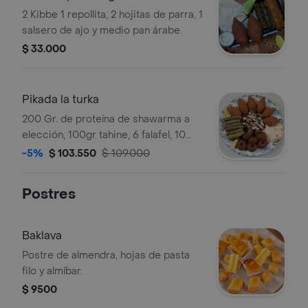
2 Kibbe 1 repollita, 2 hojitas de parra, 1
salsero de ajo y medio pan árabe.
$ 33.000
Pikada la turka
200 Gr. de proteína de shawarma a
elección, 100gr tahine, 6 falafel, 10
hojitas de parra, 6 kibbe y 2 panes
-5%
$ 103.550
$ 109.000
árabe.
Postres
Baklava
Postre de almendra, hojas de pasta
filo y almíbar.
$ 9500