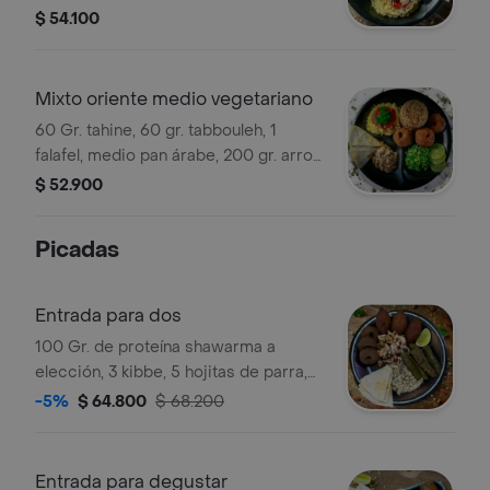
árabe, 200 gr. arroz de almendra y 1
$ 54.100
repollita.
Mixto oriente medio vegetariano
60 Gr. tahine, 60 gr. tabbouleh, 1
falafel, medio pan árabe, 200 gr. arroz
de almendra y 60 gr. marmahón de
$ 52.900
pasta de tomate.
Picadas
Entrada para dos
100 Gr. de proteína shawarma a
elección, 3 kibbe, 5 hojitas de parra,
60 gr. tahine, 3 falafel y medio pan
-5%
$ 64.800
$ 68.200
árabe.
Entrada para degustar