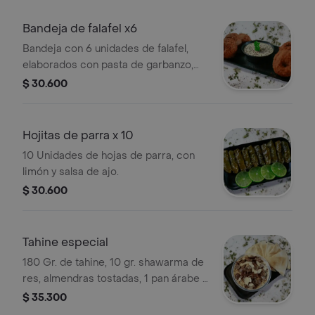
Bandeja de falafel x6
Bandeja con 6 unidades de falafel,
elaborados con pasta de garbanzo,
perejil y especias. Incluye salsa para
$ 30.600
acompañar.
Hojitas de parra x 10
10 Unidades de hojas de parra, con
limón y salsa de ajo.
$ 30.600
Tahine especial
180 Gr. de tahine, 10 gr. shawarma de
res, almendras tostadas, 1 pan árabe y
salsa de ajo.
$ 35.300