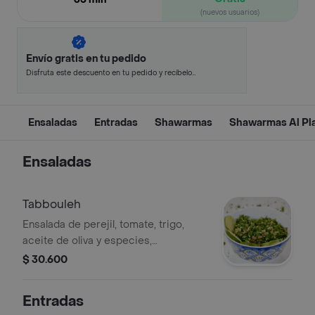
(nuevos usuarios)
Envío gratis en tu pedido
Disfruta este descuento en tu pedido y recíbelo
en minutos.
Ensaladas
Entradas
Shawarmas
Shawarmas Al Pl
Ensaladas
Tabbouleh
Ensalada de perejil, tomate, trigo,
aceite de oliva y especies,
acompañadas con pan árabe.
$ 30.600
Entradas