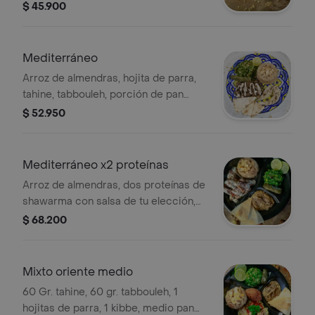
$ 45.900
Mediterráneo
Arroz de almendras, hojita de parra,
tahine, tabbouleh, porción de pan
árabe y proteina a elección
$ 52.950
Mediterráneo x2 proteínas
Arroz de almendras, dos proteínas de
shawarma con salsa de tu elección,
hojita de parra, tahine, tabbouleh y
$ 68.200
porción de pan árabe.
Mixto oriente medio
60 Gr. tahine, 60 gr. tabbouleh, 1
hojitas de parra, 1 kibbe, medio pan