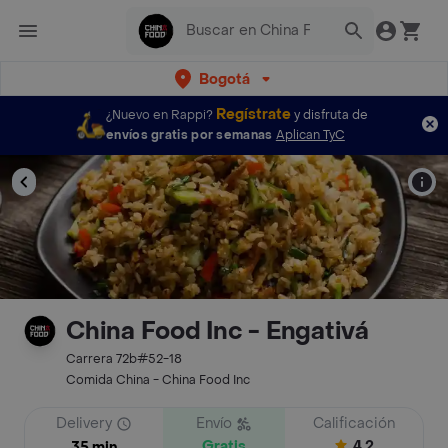
Bogotá
Regístrate
¿Nuevo en Rappi?
y disfruta de
envíos gratis por semanas
Aplican TyC
China Food Inc - Engativá
Carrera 72b#52-18
Comida China - China Food Inc
Delivery
Envío
Calificación
Gratis
4.2
35 min