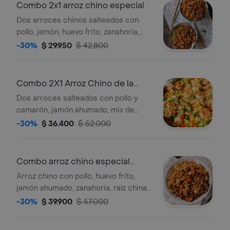
elección.
Combo 2x1 arroz chino especial
Dos arroces chinos salteados con
pollo, jamón, huevo frito, zanahoria,
mix de verduras, cebollín y raíz china,
-30%
$ 29.950
$ 42.800
en salsa soya. acompañados de salsa
agridulce y dos bebidas 250ml a
elección.
Combo 2X1 Arroz Chino de la
Casa
Dos arroces salteados con pollo y
camarón, jamón ahumado, mix de
verduras, zanahoria, raíces chinas y
-30%
$ 36.400
$ 52.000
cebollin, acompañado de salsa
agridulce y dos bebidas 250 ml a
elección.
Combo arroz chino especial
familiar
Arroz chino con pollo, huevo frito,
jamón ahumado, zanahoria, raíz china,
cebollín, mix de verduras, en salsa
-30%
$ 39.900
$ 57.000
soya + bebida litro. para 3 personas.