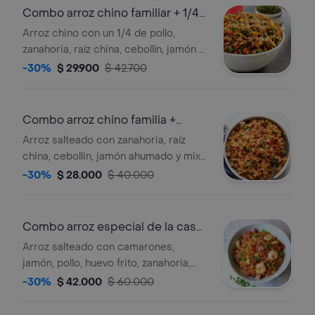
Combo arroz chino familiar + 1/4
pollo
Arroz chino con un 1/4 de pollo,
zanahoria, raíz china, cebollín, jamón y
mix de verduras, en salsa soya,
-30%
$ 29.900
$ 42.700
acompañado de salsa agridulce. para
3 personas.
Combo arroz chino familia +
bebida litro
Arroz salteado con zanahoria, raíz
china, cebollin, jamón ahumado y mix
de verduras, en salsa soya.
-30%
$ 28.000
$ 40.000
acompañado de salsa agridulce y
bebida litro. para 3 personas.
Combo arroz especial de la casa
familiar
Arroz salteado con camarones,
jamón, pollo, huevo frito, zanahoria,
alverja, raíces chinas, cebollín, en
-30%
$ 42.000
$ 60.000
salsa soya, acompañado de salsas
agridulces y una bebida litro