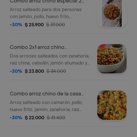
Combo arroz chino especial 2
personas
Arroz salteado para dos personas
con jamón, pollo, huevo frito,
zanahoria, alverja, raíces chinas,
-30%
$ 25.900
$ 37.000
cebollín, en salsa soya, acompañado
de salsas agridulces y dos bebidas
250 ml a elección.
Combo 2x1 arroz chino
tradicional
Dos arroces salteados con zanahoria,
raíz china, cebollin, jamón ahumado y
mix de verduras en salsa soya.
-30%
$ 23.800
$ 34.000
acompañado de salsa agridulce y dos
bebidas 250ml a elección.
Combo arroz chino de la casa
personal
Arroz salteado con camarón ,pollo,
huevo frito, jamón, zanahoria, raíz
china, cebollín y mix de verduras en
-30%
$ 22.000
$ 31.400
salsa soya, acompañado de salsa
agridulce y una bebida 250ml a