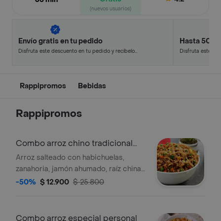
(nuevos usuarios)
Envío gratis en tu pedido
Hasta 50% 
Disfruta este descuento en tu pedido y recíbelo
Disfruta este de
en minutos.
en minutos.
Rappipromos
Bebidas
Rappipromos
Combo arroz chino tradicional
personal
Arroz salteado con habichuelas,
zanahoria, jamón ahumado, raíz china
y cebollin en salsa soya, acompañado
-50%
$ 12.900
$ 25.800
de salsa agridulce y bebida 250ml a
elección.
Combo arroz especial personal