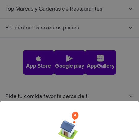
Top Marcas y Cadenas de Restaurantes
Encuéntranos en estos países
App Store
Google play
AppGallery
Pide tu comida favorita cerca de ti
Categorías
Únete a Rappi