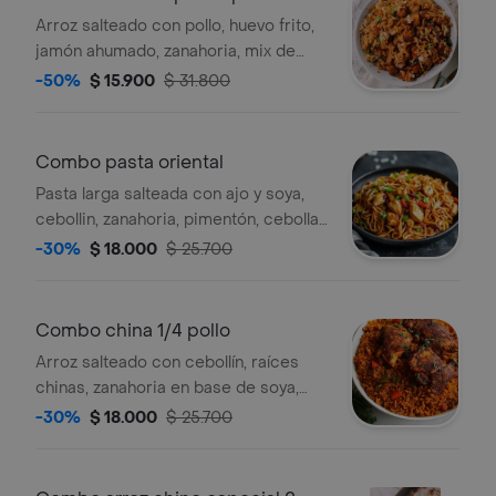
Arroz salteado con pollo, huevo frito,
jamón ahumado, zanahoria, mix de
verdura, cebollín y raíz china, en salsa
-50%
$ 15.900
$ 31.800
soya, acompañado de salsa agridulce
y una bebida 250ml a elección.
Combo pasta oriental
Pasta larga salteada con ajo y soya,
cebollin, zanahoria, pimentón, cebolla,
jamón, tiras de pechuga de pollo,
-30%
$ 18.000
$ 25.700
acompañada de una bebida 250 ml a
elección.
Combo china 1/4 pollo
Arroz salteado con cebollín, raíces
chinas, zanahoria en base de soya,
acompañado de papas francesas, de
-30%
$ 18.000
$ 25.700
pollo frito, salsa agridulce y una
bebida 250 ml a elección.