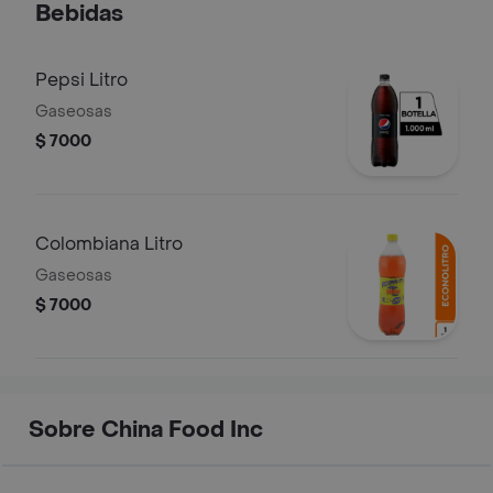
Bebidas
postobon. para 3 personas.
Pepsi Litro
Gaseosas
$ 7000
Colombiana Litro
Gaseosas
$ 7000
Sobre China Food Inc