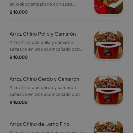
en wok acompañado con salsa
agridulce de la casa, tamaño a
$ 18.000
elección.
Arroz Chino Pollo y Camarón
Arroz frito con pollo y camarón
salteado en wok acompañado con
salsa agridulce de la casa, tamaño a
$ 18.000
elección.
Arroz Chino Cerdo y Camarón
Arroz frito con cerdo y camarón
salteado en wok acompañado con
salsa agridulce de la casa, tamaño a
$ 18.000
elección.
Arroz Chino de Lomo Fino
Arroz frito con lomo fino salteado en