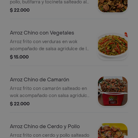
pollo, butifarra y tocineta salteado al
wok un toque de caribe, tamaño a
$ 22.000
elección
Arroz Chino con Vegetales
Arroz frito con verduras en wok
acompañado de salsa agridulce de la
casa, tamaño a elección.
$ 15.000
Arroz Chino de Camarón
Arroz frito con camarón salteado en
wok acompañado con salsa agridulce
de la casa, tamaño a elección.
$ 22.000
Arroz Chino de Cerdo y Pollo
Arroz frito con cerdo y pollo salteado