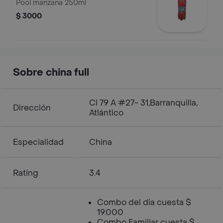
Pool manzana 250ml
$ 3000
Sobre china full
Cl 79 A #27- 31,Barranquilla,
Dirección
Atlántico
Especialidad
China
Rating
3.4
Combo del dia cuesta $
19.000
Combo Familiar cuesta $