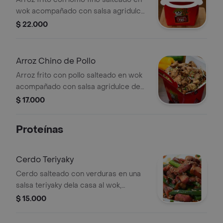
wok acompañado con salsa agridulce
de la casa, tamaño a elección.
$ 22.000
Arroz Chino de Pollo
Arroz frito con pollo salteado en wok
acompañado con salsa agridulce de
la casa, tamaño a elección.
$ 17.000
Proteínas
Cerdo Teriyaky
Cerdo salteado con verduras en una
salsa teriyaky dela casa al wok,
tamaño a elección.
$ 15.000