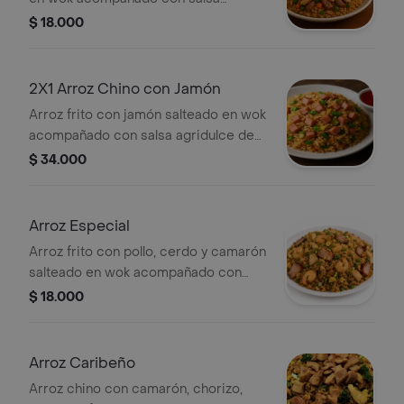
agridulce de la casa, tamaño a
$ 18.000
elección.
2X1 Arroz Chino con Jamón
Arroz frito con jamón salteado en wok
acompañado con salsa agridulce de
la casa, tamaño a elección.
$ 34.000
Arroz Especial
Arroz frito con pollo, cerdo y camarón
salteado en wok acompañado con
salsa agridulce de la casa, tamaño a
$ 18.000
elección.
Arroz Caribeño
Arroz chino con camarón, chorizo,