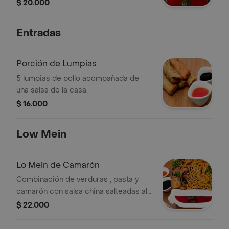
al wok, tamaño a elección.
$ 20.000
Entradas
Porción de Lumpias
5 lumpias de pollo acompañada de
una salsa de la casa.
$ 16.000
Low Mein
Lo Mein de Camarón
Combinación de verduras , pasta y
camarón con salsa china salteadas al
wok.
$ 22.000