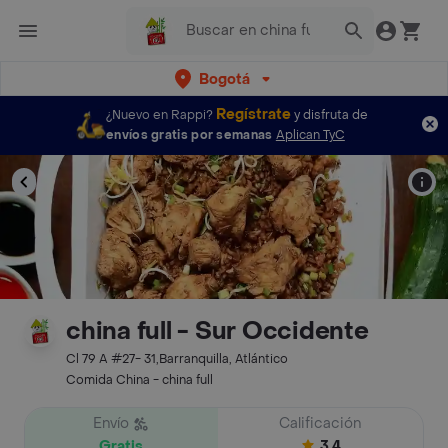
Bogotá
Regístrate
¿Nuevo en Rappi?
y disfruta de
envíos gratis por semanas
Aplican TyC
china full - Sur Occidente
Cl 79 A #27- 31,Barranquilla, Atlántico
Comida China - china full
Envío
Calificación
Gratis
3.4