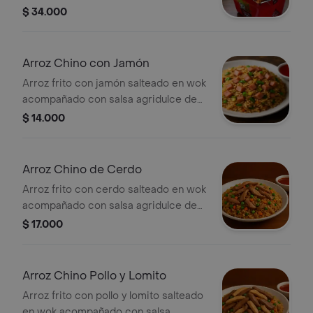
la casa, tamaño a elección.
$ 34.000
Arroz Chino con Jamón
Arroz frito con jamón salteado en wok
acompañado con salsa agridulce de
la casa, tamaño a elección.
$ 14.000
Arroz Chino de Cerdo
Arroz frito con cerdo salteado en wok
acompañado con salsa agridulce de
la casa, tamaño a elección.
$ 17.000
Arroz Chino Pollo y Lomito
Arroz frito con pollo y lomito salteado
en wok acompañado con salsa