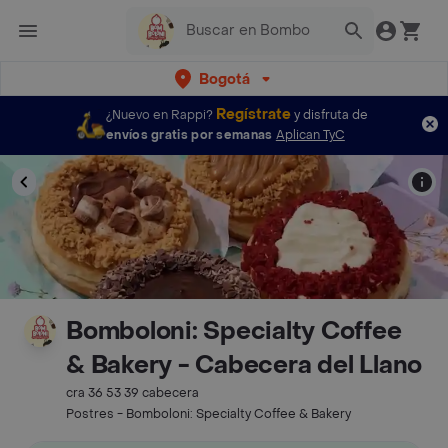
Bogotá
Regístrate
¿Nuevo en Rappi?
y disfruta de
envíos gratis por semanas
Aplican TyC
Bomboloni: Specialty Coffee
& Bakery - Cabecera del Llano
cra 36 53 39 cabecera
Postres - Bomboloni: Specialty Coffee & Bakery