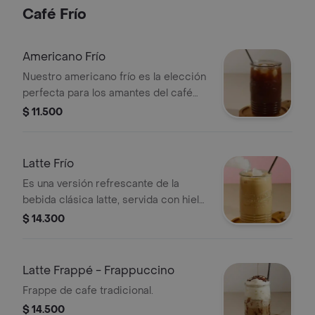
Café Frío
Americano Frío
Nuestro americano frío es la elección
perfecta para los amantes del café
que desean una bebida refrescante y
$ 11.500
llena de sabor. 2 shots de espresso
de nuestro cafe de especialidad
diluidos en agua y cubos de hielo.
Latte Frío
Es una versión refrescante de la
bebida clásica latte, servida con hielo
y leche fría, te la preparamos con
$ 14.300
espresso, leche y hielo, creando una
bebida de café suave y cremosa. es
una opción ideal para refrescarse en
Latte Frappé - Frappuccino
climas cálidos o para disfrutar de un
Frappe de cafe tradicional.
café suave en cualquier momento del
$ 14.500
año.