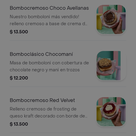
Bombocremoso Choco Avellanas
Nuestro bomboloni más vendido!
relleno cremoso a base de crema de
avellanas y chocolate adornado con
$ 13.500
un borde de crema de avellanas y
lluvia de chocolate rallado.
Bomboclásico Chocomaní
Masa de bomboloni con cobertura de
chocolate negro y mani en trozos
$ 12.200
Bombocremoso Red Velvet
Relleno cremoso de frosting de
queso kraft decorado con borde de
trozos de torta red velvet
$ 13.500