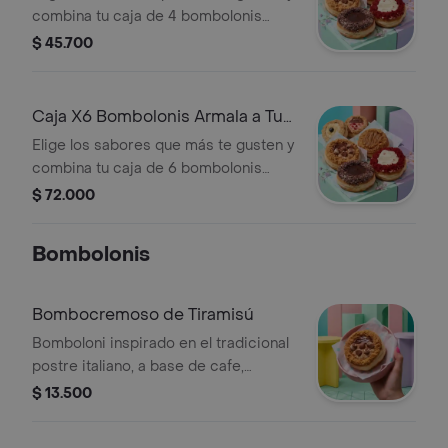
combina tu caja de 4 bombolonis
(donas artesanales) como prefieras.
$ 45.700
Caja X6 Bombolonis Armala a Tu
Gusto
Elige los sabores que más te gusten y
combina tu caja de 6 bombolonis
(donas artesanales) como prefieras
$ 72.000
Bombolonis
Bombocremoso de Tiramisú
Bomboloni inspirado en el tradicional
postre italiano, a base de cafe,
chocolate y queso crema, decorado
$ 13.500
con sirope hershey's, cocoa y
barquillo de choco-leche.