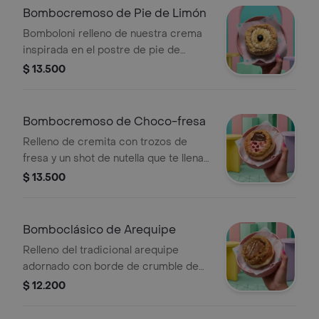
Bombocremoso de Pie de Limón
Bomboloni relleno de nuestra crema
inspirada en el postre de pie de
limón, adornado con topping de
$ 13.500
trozos de galletas ducales, arándano
fresco y ralladura de limón.
Bombocremoso de Choco-fresa
Relleno de cremita con trozos de
fresa y un shot de nutella que te llena
el alma! adornado con topping de
$ 13.500
reducción y trozos de fresas.
Bomboclásico de Arequipe
Relleno del tradicional arequipe
adornado con borde de crumble de
galleta.
$ 12.200