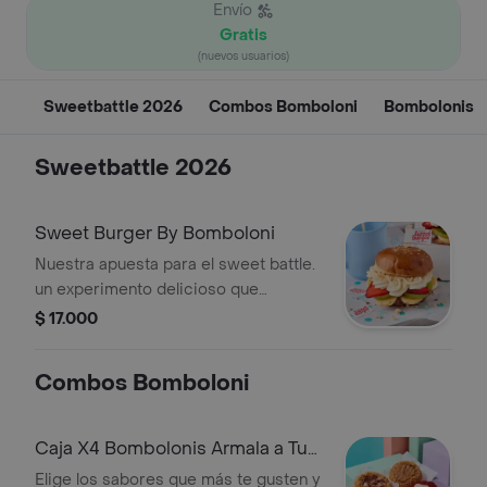
Envío
Gratis
(nuevos usuarios)
Sweetbattle 2026
Combos Bomboloni
Bombolonis
Sweetbattle 2026
Sweet Burger By Bomboloni
Nuestra apuesta para el sweet battle.
un experimento delicioso que
combina: masa artesanal súper
$ 17.000
suavecita con lluvia de ajonjolí. fresas,
kiwi y banano fresquitos. nutella +
Combos Bomboloni
frosting de queso crema. toque final
de crumble de marañones
garrapiñados. ¡pídela y vive tu propia
Caja X4 Bombolonis Armala a Tu
lluvia de hamburguesas!
Gusto
Elige los sabores que más te gusten y