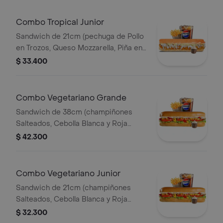
Combo Tropical Junior
Sandwich de 21cm (pechuga de Pollo
en Trozos, Queso Mozzarella, Piña en
Trozos y Salsa de Ajo) Papa Francesa
$ 33.400
140gr Pet400ml.
Combo Vegetariano Grande
Sandwich de 38cm (champiñones
Salteados, Cebolla Blanca y Roja
Salteadas, Lechuga,pimenton,maiz
$ 42.300
Tierno, Queso Mozzarella y Salsa de
Ajo) Papa Francesa 140gr Pet400ml.
Combo Vegetariano Junior
Sandwich de 21cm (champiñones
Salteados, Cebolla Blanca y Roja
Salteadas, Lechuga,pimenton,maiz
$ 32.300
Tierno, Queso Mozzarella y Salsa de