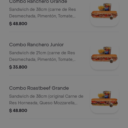
Combo Ranchero Grande
Sandwich de 38cm (carne de Res
Desmechada, Pimentón, Tomate,
Tocineta, Lechuga, Queso Mozzarella,
$ 48.800
Salsa BBQ y Salsa de Ajo) Papa
Francesa 140gr Pet400ml.
Combo Ranchero Junior
Sandwich de 21cm (carne de Res
Desmechada, Pimentón, Tomate,
Tocineta, Lechuga, Queso Mozzarella,
$ 35.800
Salsa BBQ y Salsa de Ajo) Papa
Francesa 140gr Pet400ml.
Combo Roastbeef Grande
Sandwich de 38cm (original Carne de
Res Horneada, Queso Mozzarella,
Tomate, Lechuga, Salsa BBQ y Salsa
$ 48.800
de Ajo) Papa Francesa 140gr
Pet400ml.