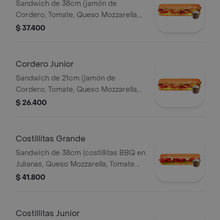
Sandwich de 38cm (jamón de
Cordero, Tomate, Queso Mozzarella,
Lechuga y Salsa de Ajo).
$ 37.400
Cordero Junior
Sandwich de 21cm (jamón de
Cordero, Tomate, Queso Mozzarella,
Lechuga y Salsa de Ajo).
$ 26.400
Costillitas Grande
Sandwich de 38cm (costillitas BBQ en
Julianas, Queso Mozzarella, Tomate.
Salsa Bbq, Lechuga y Salsa de Ajo.)
$ 41.800
Costillitas Junior