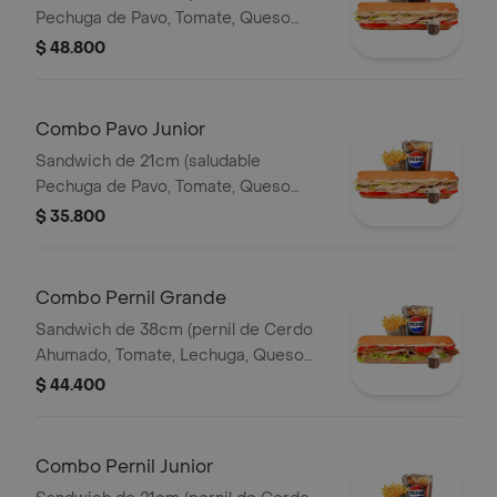
Pechuga de Pavo, Tomate, Queso
Mozzarella, Lechuga y Salsa de Ajo)
$ 48.800
Papa Francesa 140gr Pet400ml.
Combo Pavo Junior
Sandwich de 21cm (saludable
Pechuga de Pavo, Tomate, Queso
Mozzarella, Lechuga y Salsa de Ajo)
$ 35.800
Papa Francesa 140gr Pet400ml.
Combo Pernil Grande
Sandwich de 38cm (pernil de Cerdo
Ahumado, Tomate, Lechuga, Queso
Mozzarella y Salsa de Ajo) Papa
$ 44.400
Francesa 140gr Pet400ml.
Combo Pernil Junior