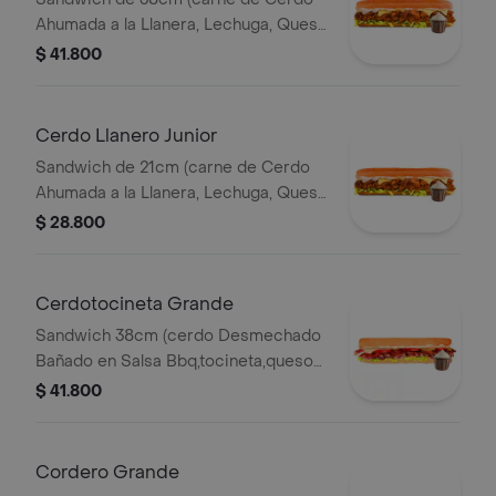
Ahumada a la Llanera, Lechuga, Queso
Mozzarella y Salsa de Ajo).
$ 41.800
Cerdo Llanero Junior
Sandwich de 21cm (carne de Cerdo
Ahumada a la Llanera, Lechuga, Queso
Mozzarella y Salsa de Ajo).
$ 28.800
Cerdotocineta Grande
Sandwich 38cm (cerdo Desmechado
Bañado en Salsa Bbq,tocineta,queso
Mozzarella,tomate,lechuga y Salsa de
$ 41.800
Ajo).
Cordero Grande