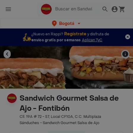
Bogotá
Regístrate
¿Nuevo en Rappi?
y disfruta de
envíos gratis por semanas
Aplican TyC
Sandwich Gourmet Salsa de
Ajo - Fontibón
Cll. 19A # 72 - 57, Local CF10A, C.C. Multiplaza
Sánduches - Sandwich Gourmet Salsa de Ajo