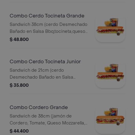
Combo Cerdo Tocineta Grande
Sandwich 38cm (cerdo Desmechado
Bañado en Salsa Bbq,tocineta,queso
Mozzarella,tomate,lechuga y Salsa de
$ 48.800
Ajo) Papa Francesa 140gr Pet400ml.
Combo Cerdo Tocineta Junior
Sandwich de 21cm (cerdo
Desmechado Bañado en Salsa
Bbq,tocineta,queso
$ 35.800
Mozzarella,tomate,lechuga y Salsa de
Ajo) Papa Francesa 140gr Pet400ml.
Combo Cordero Grande
Sandwich de 38cm (jamón de
Cordero, Tomate, Queso Mozzarella,
Lechuga y Salsa de Ajo) Papa
$ 44.400