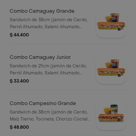
Combo Camaguey Grande
Sandwich de 38cm (jamón de Cerdo,
Pernil Ahumado, Salami Ahumado,
Tomate, Pepinillos Agridulces, Queso
$ 44.400
Mozzarella) Papa Francesa 140gr
Pet400ml.
Combo Camaguey Junior
Sandwich de 21cm (jamón de Cerdo,
Pernil Ahumado, Salami Ahumado,
Tomate, Pepinillos Agridulces, Queso
$ 33.400
Mozzarella) Papa Francesa 140gr
Pet400ml.
Combo Campesino Grande
Sandwich de 38cm (jamón de Cerdo,
Maíz Tierno, Tocineta, Chorizo Coctel,
Lechuga, Queso Mozzarella y Salsa de
$ 48.800
Ajo) Papa Francesa 140gr Pet400ml.