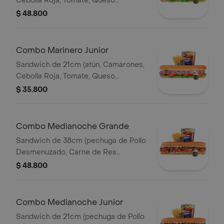
Cebolla Roja, Tomate, Queso
Mozzareila, Lechuga y Salsa de Ajo)
$ 48.800
Papa Francesa 140gr Pet400ml.
Combo Marinero Junior
Sandwich de 21cm (atún, Camarones,
Cebolla Roja, Tomate, Queso
Mozzareila, Lechuga y Salsa de Ajo)
$ 35.800
Papa Francesa 140gr Pet400ml.
Combo Medianoche Grande
Sandwich de 38cm (pechuga de Pollo
Desmenuzado, Carne de Res
Desmechada, Tomate, Lechuga,
$ 48.800
Queso Mozzarella, Salsa BBQ y Salsa
de Ajo) Papa Francesa 140gr
Pet400ml.
Combo Medianoche Junior
Sandwich de 21cm (pechuga de Pollo