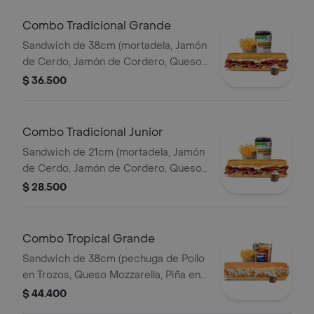
Combo Tradicional Grande
Sandwich de 38cm (mortadela, Jamón
de Cerdo, Jamón de Cordero, Queso
Mozzarella, Lechuga, y Salsa de Ajo)
$ 36.500
Papa Francesa 140gr Pet400ml.
Combo Tradicional Junior
Sandwich de 21cm (mortadela, Jamón
de Cerdo, Jamón de Cordero, Queso
Mozzarella, Lechuga, y Salsa de Ajo)
$ 28.500
Papa Francesa 140gr Pet400ml.
Combo Tropical Grande
Sandwich de 38cm (pechuga de Pollo
en Trozos, Queso Mozzarella, Piña en
Trozos y Salsa de Ajo) Papa Francesa
$ 44.400
140gr Pet400ml.