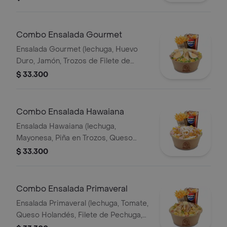
Papa Francesa 140gr Pet400ml.
Combo Ensalada Gourmet
Ensalada Gourmet (lechuga, Huevo
Duro, Jamón, Trozos de Filete de
Pechuga, Queso Holandés, Arvejas,
$ 33.300
Maíz Tierno, Salsa Showy y Queso
Parmesano) Papas 140gr Pet400ml.
Combo Ensalada Hawaiana
Ensalada Hawaiana (lechuga,
Mayonesa, Piña en Trozos, Queso
Holandés, Jamón y Pollo) Papas 140gr
$ 33.300
Pet 400ml.
Combo Ensalada Primaveral
Ensalada Primaveral (lechuga, Tomate,
Queso Holandés, Filete de Pechuga,
Crutones de Pan, Salsa Showy y