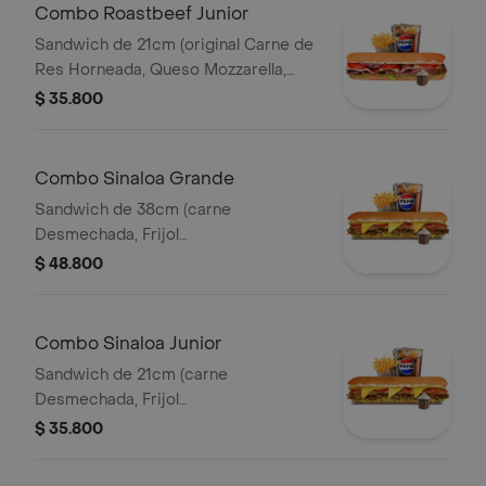
Combo Roastbeef Junior
Sandwich de 21cm (original Carne de
Res Horneada, Queso Mozzarella,
Tomate, Lechuga, Salsa BBQ y Salsa
$ 35.800
de Ajo) Papa Francesa 140gr
Pet400ml.
Combo Sinaloa Grande
Sandwich de 38cm (carne
Desmechada, Frijol
Refrito,guacamole,jalapeños,pico de
$ 48.800
Gallo,queso Amarillo,lechuga y Salsa
de Ajo) Papa Francesa 140gr
Pet400ml.
Combo Sinaloa Junior
Sandwich de 21cm (carne
Desmechada, Frijol
Refrito,guacamole,jalapeños,pico de
$ 35.800
Gallo,queso Amarillo,lechuga y Salsa
de Ajo) Papa Francesa 140gr