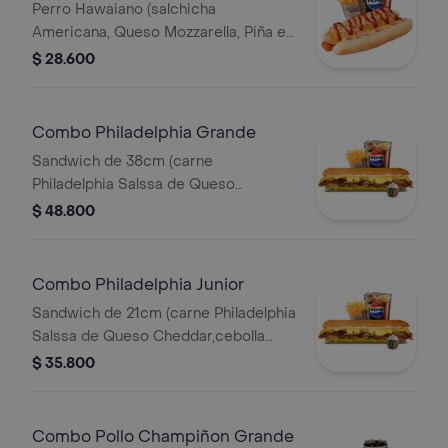
Perro Hawaiano (salchicha
Americana, Queso Mozzarella, Piña en
Trozos, Jamón, Papitas Chips
$ 28.600
Trituradas, Salsa Roja y Salsa Rosada)
Papas 140gr Pet 400ml.
Combo Philadelphia Grande
Sandwich de 38cm (carne
Philadelphia Salssa de Queso
Cheddar,cebolla Caramelizada,queso
$ 48.800
Amarillo,lechuga Fresca y Salsa de
Ajo) Papa Francesa 140gr Pet400ml.
Combo Philadelphia Junior
Sandwich de 21cm (carne Philadelphia
Salssa de Queso Cheddar,cebolla
Caramelizada,queso Amarillo,lechuga
$ 35.800
Fresca y Salsa de Ajo) Papa Francesa
140gr Pet400ml.
Combo Pollo Champiñon Grande