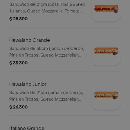
Sandwich de 21cm (costillitas BBQ en
Julianas, Queso Mozzarella, Tomate.
Salsa Bbq, Lechuga y Salsa de Ajo.)
$ 28.800
Hawaiano Grande
Sandwich de 38cm (jamón de Cerdo,
Piña en Trozos, Queso Mozzarella y
Mayonesa).
$ 35.300
Hawaiano Junior
Sandwich de 21cm (jamón de Cerdo,
Piña en Trozos, Queso Mozzarella y
Mayonesa).
$ 26.300
Italiano Grande