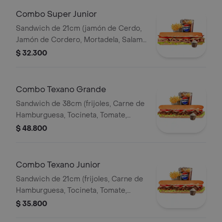
Combo Super Junior
Sandwich de 21cm (jamón de Cerdo,
Jamón de Cordero, Mortadela, Salami
Ahumado, Queso Mozzarella, Tomate,
$ 32.300
Lechuga y Salsa de Ajo) Papa
Francesa 140gr Pet400ml.
Combo Texano Grande
Sandwich de 38cm (frijoles, Carne de
Hamburguesa, Tocineta, Tomate,
Lechuga, Queso Mozzarella y Salsa de
$ 48.800
Ajo) Papa Francesa 140gr Pet400ml.
Combo Texano Junior
Sandwich de 21cm (frijoles, Carne de
Hamburguesa, Tocineta, Tomate,
Lechuga, Queso Mozzarella y Salsa de
$ 35.800
Ajo) Papa Francesa 140gr Pet400ml.