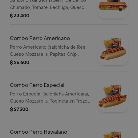
Sandwich de 21cm (pernil de Cerdo
Ahumado, Tomate, Lechuga, Queso
Mozzarella y Salsa de Ajo) Papa
$ 33.400
Francesa 140gr Pet400ml.
Combo Perro Americano
Perro Americano (salchicha de Res,
Queso Mozzarella, Papitas Chip
Trituradas, Cebolla, Salsa Roja, Salsa
$ 26.600
Rosada y Salsa de Piña) Papas 140gr
Pet 400ml.
Combo Perro Especial
Perro Especial (salchicha Americana,
Queso Mozzarella, Tocineta en Trozos,
Papitas Chips Trituradas, Salsa Roja y
$ 27.300
Salsa Rosada) Papas 140gr Pet
400ml.
Combo Perro Hawaiano