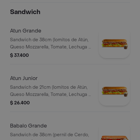
Ajo) Papa Francesa 140gr Pet400ml.
Sandwich
Atun Grande
Sandwich de 38cm (lomitos de Atún,
Queso Mozzarella, Tomate, Lechuga y
Mayonesa Real)
$ 37.400
Atun Junior
Sandwich de 21cm (lomitos de Atún,
Queso Mozzarella, Tomate, Lechuga y
Mayonesa Real)
$ 26.400
Babalo Grande
Sandwich de 38cm (pernil de Cerdo,