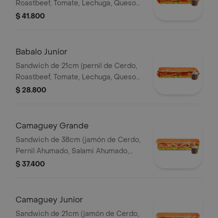
Roastbeef, Tomate, Lechuga, Queso
Mozzarella, Salsa BBQ y Salsa de Ajo)
$ 41.800
Babalo Junior
Sandwich de 21cm (pernil de Cerdo,
Roastbeef, Tomate, Lechuga, Queso
Mozzarella, Salsa BBQ y Salsa de Ajo).
$ 28.800
Camaguey Grande
Sandwich de 38cm (jamón de Cerdo,
Pernil Ahumado, Salami Ahumado,
Tomate, Pepinillos Agridulces, Queso
$ 37.400
Mozzarella).
Camaguey Junior
Sandwich de 21cm (jamón de Cerdo,