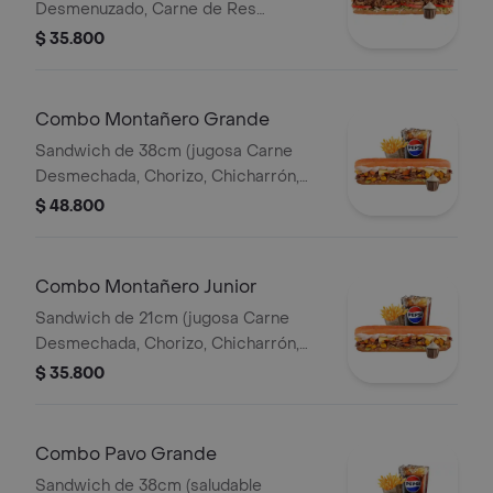
Desmenuzado, Carne de Res
Desmechada, Tomate, Lechuga,
$ 35.800
Queso Mozzarella, Salsa BBQ y Salsa
de Ajo) Papa Francesa 140gr
Pet400ml.
Combo Montañero Grande
Sandwich de 38cm (jugosa Carne
Desmechada, Chorizo, Chicharrón,
Lechuga, Queso Mozarella, Madurito y
$ 48.800
Salsa de Ajo) Papa Francesa 140gr
Pet400ml.
Combo Montañero Junior
Sandwich de 21cm (jugosa Carne
Desmechada, Chorizo, Chicharrón,
Lechuga, Queso Mozarella, Madurito y
$ 35.800
Salsa de Ajo) Papa Francesa 140gr
Pet400ml.
Combo Pavo Grande
Sandwich de 38cm (saludable