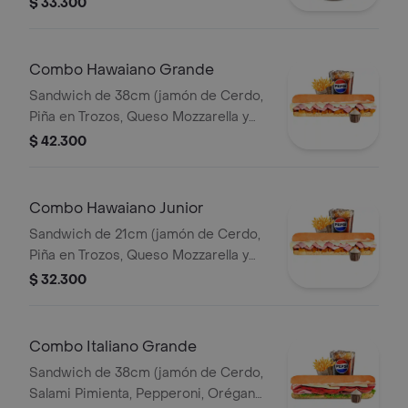
$ 33.300
Queso Parmesano) papas 140gr
Pet400ml.
Combo Hawaiano Grande
Sandwich de 38cm (jamón de Cerdo,
Piña en Trozos, Queso Mozzarella y
Mayonesa) Papa Francesa 140gr
$ 42.300
Pet400ml.
Combo Hawaiano Junior
Sandwich de 21cm (jamón de Cerdo,
Piña en Trozos, Queso Mozzarella y
Mayonesa) Papa Francesa 140gr
$ 32.300
Pet400ml.
Combo Italiano Grande
Sandwich de 38cm (jamón de Cerdo,
Salami Pimienta, Pepperoni, Orégano,