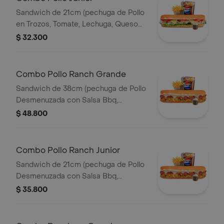
Sandwich de 21cm (pechuga de Pollo
en Trozos, Tomate, Lechuga, Queso
Mozzarella y Mayonesa) Papa
$ 32.300
Francesa 140gr Pet400ml.
Combo Pollo Ranch Grande
Sandwich de 38cm (pechuga de Pollo
Desmenuzada con Salsa Bbq,
Tocineta, Maiz Tierno, Lechuga,
$ 48.800
Queso Mozzarella y Salsa de Ajo)
Papa Francesa 140gr Pet400ml.
Combo Pollo Ranch Junior
Sandwich de 21cm (pechuga de Pollo
Desmenuzada con Salsa Bbq,
Tocineta, Maiz Tierno, Lechuga,
$ 35.800
Queso Mozzarella y Salsa de Ajo)
Papa Francesa 140gr Pet400ml.