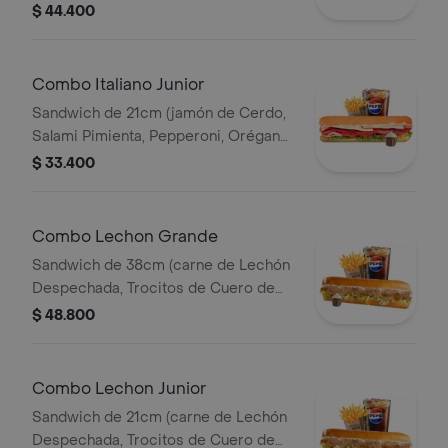
Queso Parmesano, Queso Mozzarella,
$ 44.400
Lechuga y Salsa de Ajo) Papa
Francesa 140gr Pet400ml.
Combo Italiano Junior
Sandwich de 21cm (jamón de Cerdo,
Salami Pimienta, Pepperoni, Orégano,
Queso Parmesano, Queso Mozzarella,
$ 33.400
Lechuga y Salsa de Ajo) Papa
Francesa 140gr Pet400ml.
Combo Lechon Grande
Sandwich de 38cm (carne de Lechón
Despechada, Trocitos de Cuero de
Lechón, Queso Mozzarella, Lechuga y
$ 48.800
Salsa de Ajo) Papa Francesa 140gr
Pet400ml.
Combo Lechon Junior
Sandwich de 21cm (carne de Lechón
Despechada, Trocitos de Cuero de