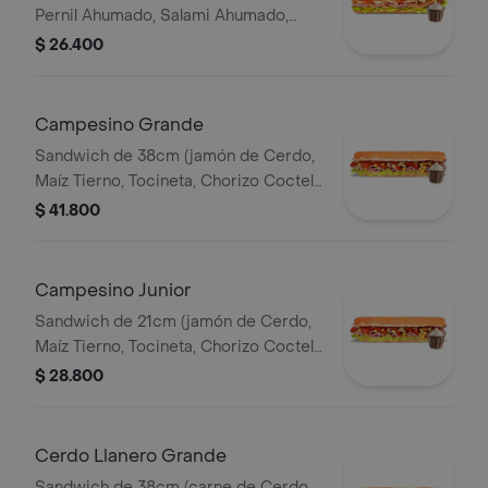
Pernil Ahumado, Salami Ahumado,
Tomate, Pepinillos Agridulces, Queso
$ 26.400
Mozzarella).
Campesino Grande
Sandwich de 38cm (jamón de Cerdo,
Maíz Tierno, Tocineta, Chorizo Coctel,
Lechuga, Queso Mozzarella y Salsa de
$ 41.800
Ajo).
Campesino Junior
Sandwich de 21cm (jamón de Cerdo,
Maíz Tierno, Tocineta, Chorizo Coctel,
Lechuga, Queso Mozzarella y Salsa de
$ 28.800
Ajo).
Cerdo Llanero Grande
Sandwich de 38cm (carne de Cerdo