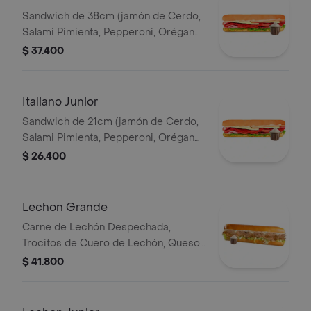
Sandwich de 38cm (jamón de Cerdo,
Salami Pimienta, Pepperoni, Orégano,
Queso Parmesano, Queso Mozzarella,
$ 37.400
Lechuga y Salsa de Ajo).
Italiano Junior
Sandwich de 21cm (jamón de Cerdo,
Salami Pimienta, Pepperoni, Orégano,
Queso Parmesano, Queso Mozzarella,
$ 26.400
Lechuga y Salsa de Ajo).
Lechon Grande
Carne de Lechón Despechada,
Trocitos de Cuero de Lechón, Queso
Mozzarella, Lechuga y Salsa de Ajo
$ 41.800