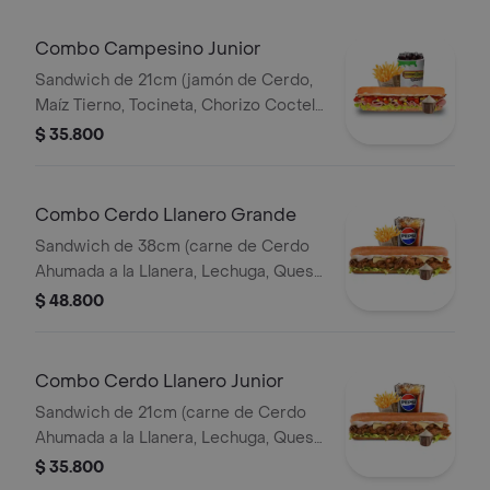
Combo Campesino Junior
Sandwich de 21cm (jamón de Cerdo,
Maíz Tierno, Tocineta, Chorizo Coctel,
Lechuga, Queso Mozzarella y Salsa de
$ 35.800
Ajo) Papa Francesa 140gr Pet400ml.
Combo Cerdo Llanero Grande
Sandwich de 38cm (carne de Cerdo
Ahumada a la Llanera, Lechuga, Queso
Mozzarella y Salsa de Ajo) Papa
$ 48.800
Francesa 140gr Pet400ml.
Combo Cerdo Llanero Junior
Sandwich de 21cm (carne de Cerdo
Ahumada a la Llanera, Lechuga, Queso
Mozzarella y Salsa de Ajo) Papa
$ 35.800
Francesa 140gr Pet400ml.