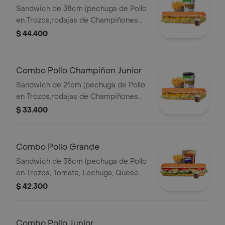
Sandwich de 38cm (pechuga de Pollo
en Trozos,rodajas de Champiñones
Salteados,lechuga,queso Amarillo y
$ 44.400
Salsa de Ajo) Papa Francesa 140gr
Pet400ml.
Combo Pollo Champiñon Junior
Sandwich de 21cm (pechuga de Pollo
en Trozos,rodajas de Champiñones
Salteados,lechuga,queso Amarillo y
$ 33.400
Salsa de Ajo) Papa Francesa 140gr
Pet400ml.
Combo Pollo Grande
Sandwich de 38cm (pechuga de Pollo
en Trozos, Tomate, Lechuga, Queso
Mozzarella y Mayonesa) Papa
$ 42.300
Francesa 140gr Pet400ml.
Combo Pollo Junior