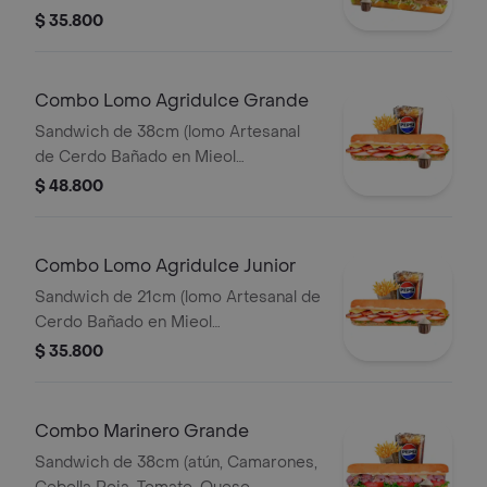
Lechón, Queso Mozzarella, Lechuga y
$ 35.800
Salsa de Ajo) Papa Francesa 140gr
Pet400ml.
Combo Lomo Agridulce Grande
Sandwich de 38cm (lomo Artesanal
de Cerdo Bañado en Mieol
Mostaza,queso
$ 48.800
Amarillo,tocineta,lechuga y Salsa de
Ajo) Papa Francesa 140gr Pet400ml.
Combo Lomo Agridulce Junior
Sandwich de 21cm (lomo Artesanal de
Cerdo Bañado en Mieol
Mostaza,queso
$ 35.800
Amarillo,tocineta,lechuga y Salsa de
Ajo) Papa Francesa 140gr Pet400ml.
Combo Marinero Grande
Sandwich de 38cm (atún, Camarones,