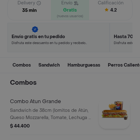
Delivery
Envío
Calificación
Gratis
4.2
35 min
(nuevos usuarios)
Envío gratis en tu pedido
Hasta 70% 
Disfruta este descuento en tu pedido y recíbelo
Disfruta este de
en minutos.
en minutos.
Combos
Sandwich
Hamburguesas
Perros Calien
Combos
Combo Atun Grande
Sandwich de 38cm (lomitos de Atún,
Queso Mozzarella, Tomate, Lechuga y
Mayonesa Real) Papa Francesa 140gr
$ 44.400
Pet400ml.