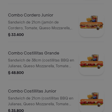
Francesa 140gr Pet400ml.
Combo Cordero Junior
Sandwich de 21cm (jamón de
Cordero, Tomate, Queso Mozzarella,
Lechuga y Salsa de Ajo) Papa
$ 33.400
Francesa 140gr Pet400ml.
Combo Costillitas Grande
Sandwich de 38cm (costillitas BBQ en
Julianas, Queso Mozzarella, Tomate.
Salsa Bbq, Lechuga y Salsa de Ajo)
$ 48.800
Papa Francesa 140gr Pet400ml.
Combo Costillitas Junior
Sandwich de 21cm (costillitas BBQ en
Julianas, Queso Mozzarella, Tomate.
Salsa Bbq, Lechuga y Salsa de Ajo)
$ 35.800