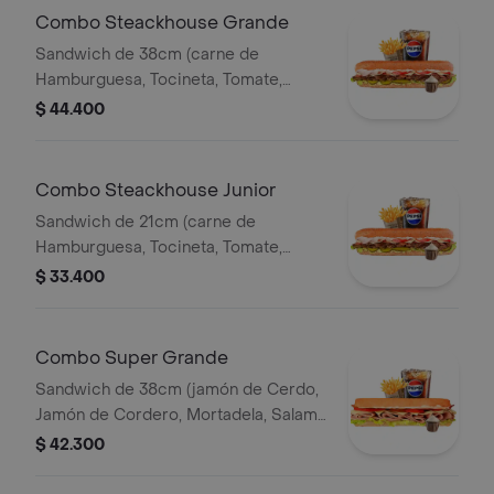
Pet400ml.
Combo Steackhouse Grande
Sandwich de 38cm (carne de
Hamburguesa, Tocineta, Tomate,
Lechuga, Pepinillos, Queso Mozzarella
$ 44.400
y Salsa de Ajo) Papa Francesa 140gr
Pet400ml.
Combo Steackhouse Junior
Sandwich de 21cm (carne de
Hamburguesa, Tocineta, Tomate,
Lechuga, Pepinillos, Queso Mozzarella
$ 33.400
y Salsa de Ajo) Papa Francesa 140gr
Pet400ml.
Combo Super Grande
Sandwich de 38cm (jamón de Cerdo,
Jamón de Cordero, Mortadela, Salami
Ahumado, Queso Mozzarella, Tomate,
$ 42.300
Lechuga y Salsa de Ajo) Papa
Francesa 140gr Pet400ml.