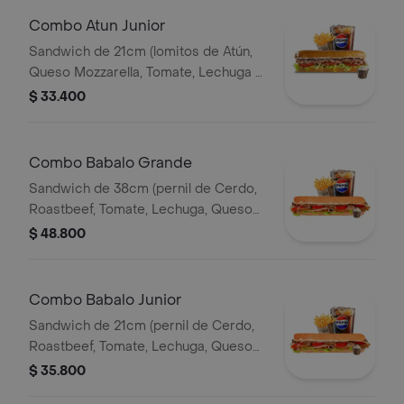
Combo Atun Junior
Sandwich de 21cm (lomitos de Atún,
Queso Mozzarella, Tomate, Lechuga y
Mayonesa Real) Papa Francesa 140gr
$ 33.400
Pet400ml.
Combo Babalo Grande
Sandwich de 38cm (pernil de Cerdo,
Roastbeef, Tomate, Lechuga, Queso
Mozzarella, Salsa BBQ y Salsa de Ajo)
$ 48.800
Papa Francesa 140gr Pet400ml.
Combo Babalo Junior
Sandwich de 21cm (pernil de Cerdo,
Roastbeef, Tomate, Lechuga, Queso
Mozzarella, Salsa BBQ y Salsa de Ajo)
$ 35.800
Papa Francesa 140gr Pet400ml.