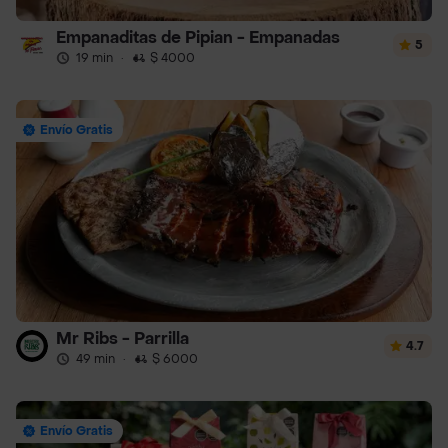
Empanaditas de Pipian - Empanadas
5
19 min
·
$ 4000
Envío Gratis
Mr Ribs - Parrilla
4.7
49 min
·
$ 6000
Envío Gratis