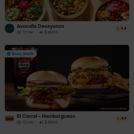
Avocalia Desayunos
4.4
12 min
·
$ 4000
Envío Gratis
El Corral - Hamburguesa
4.9
12 min
·
$ 4000