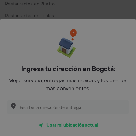
Restaurantes en Pitalito
Restaurantes en Ipiales
Restaurantes en San Andres
Restaurantes cerca de mi para pedir Comida a Domicilio -
Top Marcas y Cadenas de Restaurantes
Ingresa tu dirección en Bogotá:
Encuéntranos en estos países
Mejor servicio, entregas más rápidas y los precios
más convenientes!
App Store
Google play
AppGallery
Usar mi ubicación actual