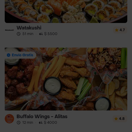
Watakushi
4.7
51 min
·
$ 5500
Envío Gratis
Buffalo Wings - Alitas
4.8
12 min
·
$ 4000