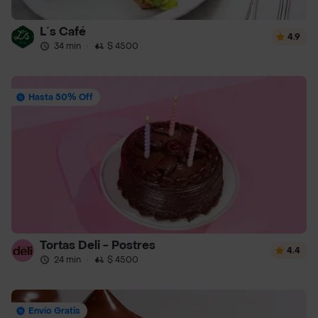
L´s Café
4.9
34 min
·
$ 4500
Hasta 50% Off
Tortas Deli - Postres
4.4
24 min
·
$ 4500
Envío Gratis