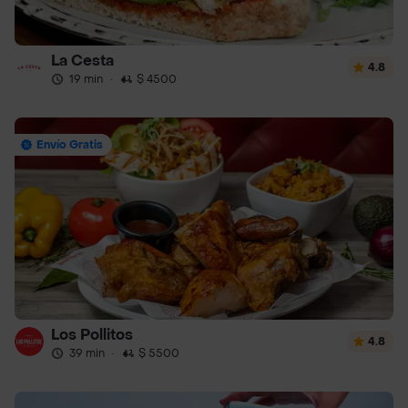
La Cesta
4.8
19 min
·
$ 4500
Envío Gratis
Los Pollitos
4.8
39 min
·
$ 5500