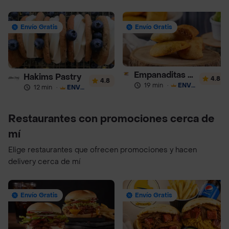
Envío Gratis
Envío Gratis
Empanaditas de Pipian - Empanadas
Hakims Pastry
4.8
4.8
19 min
·
ENVÍO GRATIS
12 min
·
ENVÍO GRATIS
Restaurantes con promociones cerca de
mí
Elige restaurantes que ofrecen promociones y hacen
delivery cerca de mí
Envío Gratis
Envío Gratis