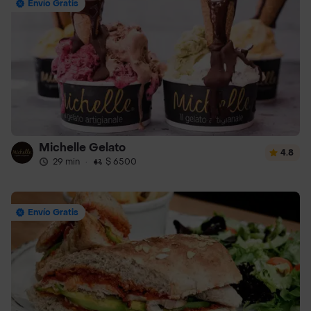
Envío Gratis
Michelle Gelato
4.8
29 min
·
$ 6500
Envío Gratis