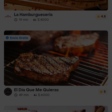
La Hamburgueseria
4.8
19 min
·
$ 4000
Envío Gratis
El Día Que Me Quieras
5
49 min
·
$ 6000