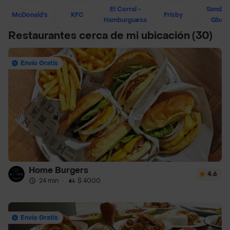
El Corral -
Sandwi
McDonald's
KFC
Frisby
Hamburguesa
Qban
Restaurantes cerca de mi ubicación
(30)
Envío Gratis
Home Burgers
4.6
24 min
·
$ 4000
Envío Gratis