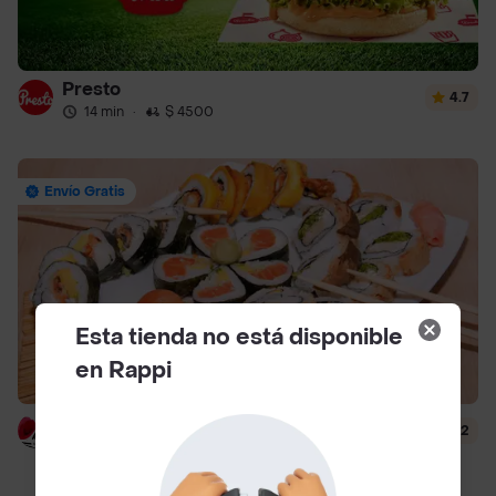
Presto
4.7
14 min
·
$ 4500
Envío Gratis
Esta tienda no está disponible
en Rappi
Hanashi Sushi
4.2
51 min
·
$ 6500