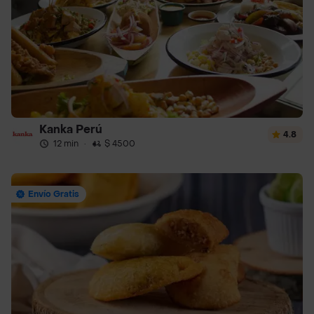
Kanka Perú
4.8
12 min
·
$ 4500
Envío Gratis