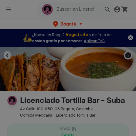
Bogotá
Regístrate
¿Nuevo en Rappi?
y disfruta de
envíos gratis por semanas
Aplican TyC
Licenciado Tortilla Bar - Suba
Av. Calle 100 #50-08 Bogota, Colombia
Comida Mexicana - Licenciado Tortilla Bar
Envío
Gratis