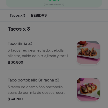
(nuevos usuarios)
Tacos x 3
BEBIDAS
Tacos x 3
Taco Birria x3
3 Tacos res desmechado, cebolla,
cilantro, caldo de birria,limón y tortilla
de maíz con costra + consome
$ 30.800
Taco portobello Sriracha x3
3 tacos de champiñón portobello
apanado con mix de quesos, sour
cream de sriracha, pico e gallo y
$ 34.900
tortilla de maíz con costra