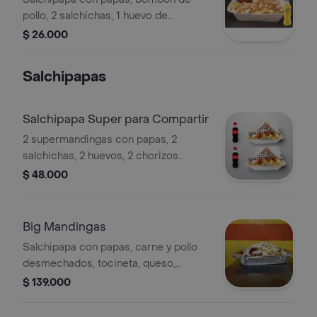
pollo, 2 salchichas, 1 huevo de
codorniz, 1 chorizo coctelero, arepa y
$ 26.000
salsas de la casa. + Gaseosa
Salchipapas
Salchipapa Super para Compartir
2 supermandingas con papas, 2
salchichas, 2 huevos, 2 chorizos
cocteleros y salsas de la casa + 2
$ 48.000
cocacolas de 250ml
Big Mandingas
Salchipapa con papas, carne y pollo
desmechados, tocineta, queso,
longaniza, salchicha, huevo, chorizo
$ 139.000
coctelero, chorizo de ternera y salsa.