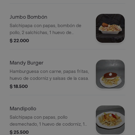
Jumbo Bombón
Salchipapa con papas, bombón de
pollo, 2 salchichas, 1 huevo de
codorniz, 1 chorizo coctelero, arepa y
$ 22.000
salsas de la casa.
Mandy Burger
Hamburguesa con carne, papas fritas,
huevo de codorniz y salsas de la casa.
$ 18.500
Mandipollo
Salchipapa con papas, pollo
desmechado, 1 huevo de codorniz, 1
salchicha y salsas de la casa.
$ 25.500