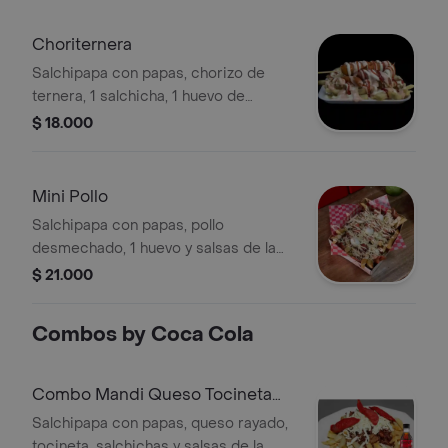
Choriternera
Salchipapa con papas, chorizo de
ternera, 1 salchicha, 1 huevo de
codorniz, salsas de la casa.
$ 18.000
Mini Pollo
Salchipapa con papas, pollo
desmechado, 1 huevo y salsas de la
casa.
$ 21.000
Combos by Coca Cola
Combo Mandi Queso Tocineta
+Cocacola S/az 250ML
Salchipapa con papas, queso rayado,
tocineta, salchichas y salsas de la