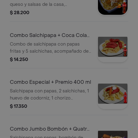
queso y salsas de la casa,
acompañado de Coca Cola Original
$ 28.200
400 ml.
Combo Salchipapa + Coca Cola
Original 250ML
Combo de salchipapa con papas
fritas y 5 salchichas, acompañado de
salsas de la casa y una Coca Cola
$ 14.250
Original de 250 ml.
Combo Especial + Premio 400 ml
Salchipapa con papas, 2 salchichas, 1
huevo de codorniz, 1 chorizo
coctelero, salsas de la casa. +
$ 17.350
Gaseosa
Combo Jumbo Bombón + Quatro
Original 400ML
Salchipapa con papas, bombón de