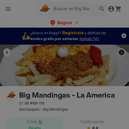
Bogotá
Regístrate
¿Nuevo en Rappi?
y disfruta de
envíos gratis por semanas
Aplican TyC
Big Mandingas - La America
Cl. 38 #88-118
Salchipapas - Big Mandingas
Envío
Calificación
Gratis
4.4