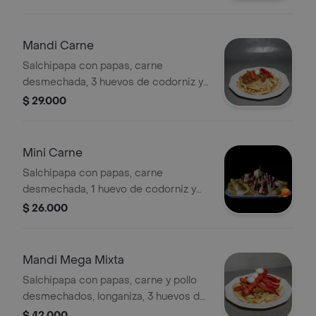
Mandi Carne
Salchipapa con papas, carne
desmechada, 3 huevos de codorniz y
salsas de la casa.
$ 29.000
Mini Carne
Salchipapa con papas, carne
desmechada, 1 huevo de codorniz y
salsas de la casa.
$ 26.000
Mandi Mega Mixta
Salchipapa con papas, carne y pollo
desmechados, longaniza, 3 huevos de
codorniz, 3 salchichas, 3 chorizos
$ 42.000