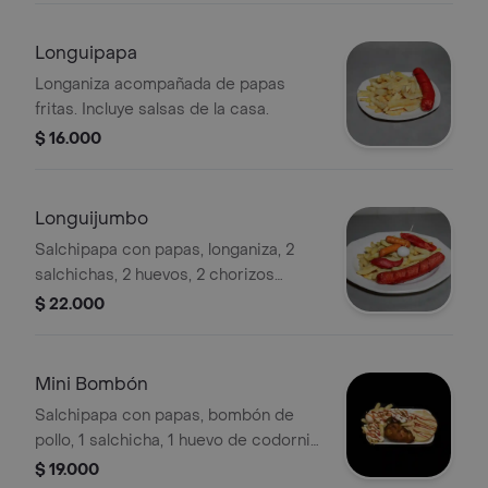
Longuipapa
Longaniza acompañada de papas
fritas. Incluye salsas de la casa.
$ 16.000
Longuijumbo
Salchipapa con papas, longaniza, 2
salchichas, 2 huevos, 2 chorizos
cocteleros y salsas de la casa.
$ 22.000
Mini Bombón
Salchipapa con papas, bombón de
pollo, 1 salchicha, 1 huevo de codorniz,
arepa y salsas de la casa.
$ 19.000