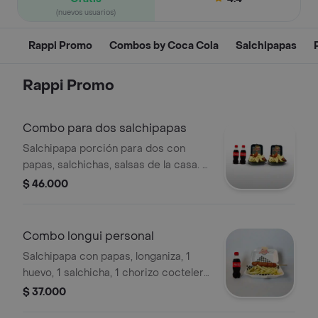
(nuevos usuarios)
Rappi Promo
Combos by Coca Cola
Salchipapas
Rappi Promo
Combo para dos salchipapas
Salchipapa porción para dos con
papas, salchichas, salsas de la casa. +
2 bebidas 250ml
$ 46.000
Combo longui personal
Salchipapa con papas, longaniza, 1
huevo, 1 salchicha, 1 chorizo coctelero
y salsas de la casa. + bebida 250ml
$ 37.000