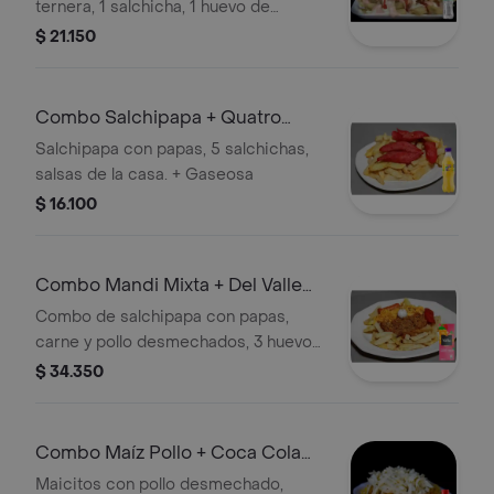
ternera, 1 salchicha, 1 huevo de
codorniz, salsas de la casa. +
$ 21.150
Gaseosa
Combo Salchipapa + Quatro
Original 400ML
Salchipapa con papas, 5 salchichas,
salsas de la casa. + Gaseosa
$ 16.100
Combo Mandi Mixta + Del Valle
Mango y Fresa 200 ml
Combo de salchipapa con papas,
carne y pollo desmechados, 3 huevos
y salsas de la casa. Incluye jugo Del
$ 34.350
Valle de mango y fresa de 200 ml.
Combo Maíz Pollo + Coca Cola
Original 400 ml
Maicitos con pollo desmechado,