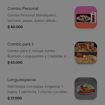
Combo Personal
Combo Personal: Mandiqueso,
tocineta, papas, queso rallado,
salchichas, salsas de la casa y Coca-
$ 40.000
Cola 400 ml.
Combo para 2
Combo para 2: incluye Jumbo
Bombón, Longuijumbo y 2 bebidas a
elección. Acompañado de papas
$ 43.000
fritas con salsas.
Longuiespecial
Salchipapa con papas, longaniza, 1
huevo, 1 salchicha, 1 chorizo coctelero
y salsas de la casa.
$ 21.000