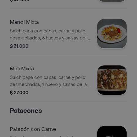
cocteleros y salsas de la casa.
Mandi Mixta
Salchipapa con papas, carne y pollo
desmechados, 3 huevos y salsas de la
casa.
$ 31.000
Mini Mixta
Salchipapa con papas, carne y pollo
desmechados, 1 huevo y salsas de la
casa.
$ 27.000
Patacones
Patacón con Carne