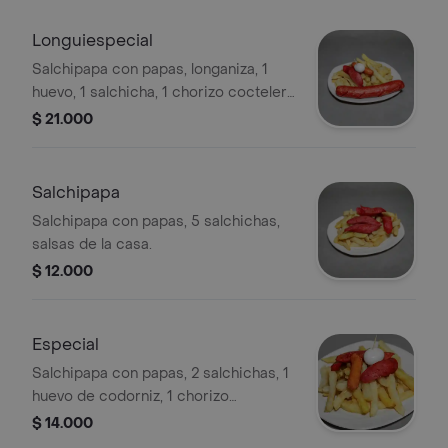
Longuiespecial
Salchipapa con papas, longaniza, 1
huevo, 1 salchicha, 1 chorizo coctelero
y salsas de la casa.
$ 21.000
Salchipapa
Salchipapa con papas, 5 salchichas,
salsas de la casa.
$ 12.000
Especial
Salchipapa con papas, 2 salchichas, 1
huevo de codorniz, 1 chorizo
coctelero, salsas de la casa.
$ 14.000