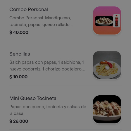
Combo Personal
Combo Personal: Mandiqueso,
tocineta, papas, queso rallado,
salchichas, salsas de la casa y Coca-
$ 40.000
Cola 400 ml.
Sencillas
Salchipapas con papas, 1 salchicha, 1
huevo codorniz, 1 chorizo coctelero,
salsas de la casa.
$ 10.000
Mini Queso Tocineta
Papas con queso, tocineta y salsas de
la casa.
$ 26.000