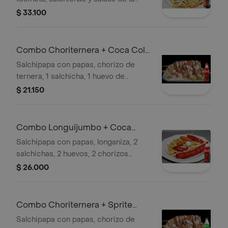
casa. + Gaseosa
$ 33.100
Combo Choriternera + Coca Cola
Original 400 ml
Salchipapa con papas, chorizo de
ternera, 1 salchicha, 1 huevo de
codorniz, salsas de la casa. +
$ 21.150
Gaseosa
Combo Longuijumbo + Coca
Cola Original 400 ml
Salchipapa con papas, longaniza, 2
salchichas, 2 huevos, 2 chorizos
cocteleros y salsas de la casa. +
$ 26.000
Gaseosa
Combo Choriternera + Sprite
Original 400ml
Salchipapa con papas, chorizo de