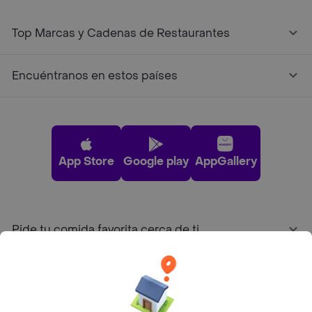
Top Marcas y Cadenas de Restaurantes
Encuéntranos en estos países
App Store
Google play
AppGallery
Pide tu comida favorita cerca de ti
Categorías