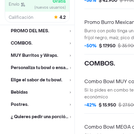
-56%
$ 42.900
$ 97.5
Gratis
Envío
(nuevos usuarios)
Calificación
4.2
Promo Burro Mexic
PROMO DEL MES.
Burro con pollo tinga u
frijol negro, maíz, pico d
COMBOS.
guacamole y arroz blanco
-50%
$ 17.950
$ 35.9
harina de trigo Acomp
MUY Burritos y Wraps.
nachos.*La bebida tien
COMBOS.
adicional.
Personaliza tu bowl o ensalada.
Elige el sabor de tu bowl.
Combo Bowl MUY con
Si lo pides en combo te
Bebidas
económico
Postres.
-42%
$ 15.950
$ 27.5
¿ Quieres pedir una porción ?
Combo Bowl MEGA co