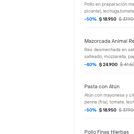
Pollo en preparación m
picante), lechuga,tomate
aguacate,nachos, arroz i
-50%
$ 18.950
$ 37.9
MUY.* La bebida tiene u
Mazorcada Animal 
Res desmechada en salsa
salteado, mozzarella, pa
MUY.
-40%
$ 24.900
$ 41.5
Pasta con Atún
Atún con mayonesa y cil
penne (fría), tomate, lec
guacamole. *La bebida 
-50%
$ 18.950
$ 37.9
adicional.
Pollo Finas Hierbas