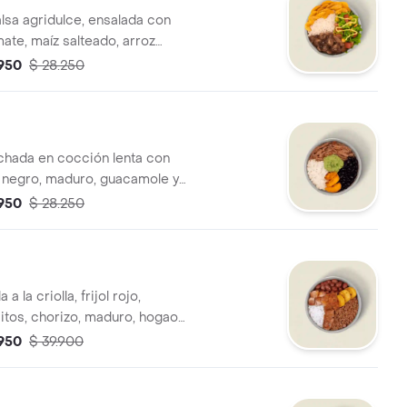
lsa agridulce, ensalada con
ate, maíz salteado, arroz
editas de plátano y salsa
.950
$ 28.250
bida tiene un costo adicional.
hada en cocción lenta con
ol negro, maduro, guacamole y
o. *La bebida tiene un costo
.950
$ 28.250
a la criolla, frijol rojo,
itos, chorizo, maduro, hogao y
o. *La bebida tiene un costo
.950
$ 39.900