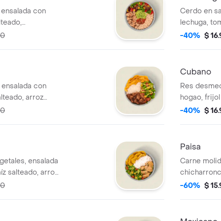
s, ensalada con
Cerdo en sa
lteado,
lechuga, tom
o salsa MUY y
blanco, mon
50
-40%
$ 16
da tiene un costo
MUY. *La be
Cubano
, ensalada con
Res desmec
lteado, arroz
hogao, frij
átano y salsa
arroz blanc
50
-40%
$ 16
n costo adicional.
adicional.
Paisa
getales, ensalada
Carne molida 
íz salteado, arroz
chicharronc
átano y salsa
arroz blanc
50
-60%
$ 15
n costo adicional.
adicional.