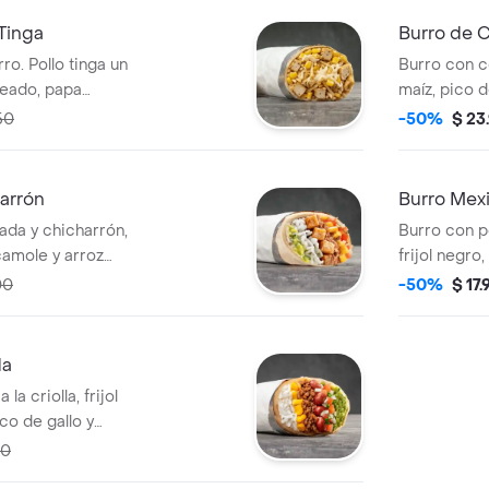
que elijas.
Tinga
Burro de C
o. Pollo tinga un
Burro con c
neado, papa
maíz, pico d
ella y salsa MUY
blanco en to
50
-50%
$ 23
rigo. *
Acompañado 
que elijas.
arrón
Burro Mex
da y chicharrón,
Burro con p
camole y arroz
frijol negro,
ina de trigo *
guacamole y 
00
-50%
$ 17
que elijas.
harina de t
que elijas.
da
a criolla, frijol
co de gallo y
de harina de trigo
50
a que elijas.