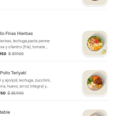
llo Finas Hierbas
hierbas, lechuga,pasta penne
 y cilantro (fría), tomate
arella, maíz, huevo y salsa
.950
$ 37.900
bida tiene un costo adicional.
Pollo Teriyaki
i y ajonjolí, lechuga, zucchini,
ria, huevo, arroz integral y
* La bebida tiene un costo
.950
$ 35.900
dable