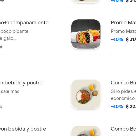
00
-40%
$ 34
moneditas d
ano+acompañamiento
Promo Maz
n poco picante,
Promo Mazo
e gallo,
-40%
$ 31
 en tortilla de
00
añado de
e un costo
 bebida y postre
Combo Bur
 sale más
Si lo pides
económico.
00
-40%
$ 22
n bebida y postre
Combo Bow