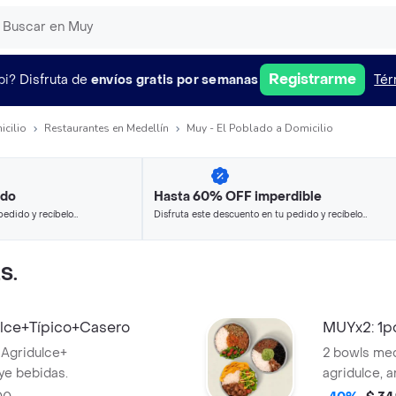
Registrarme
pi?
Disfruta de
envíos gratis por semanas
Tér
icilio
Restaurantes en Medellín
Muy - El Poblado a Domicilio
ido
Hasta 60% OFF imperdible
pedido y recíbelo
Disfruta este descuento en tu pedido y recíbelo
en minutos.
S.
ulce+Típico+Casero
MUYx2: 1po
 Agridulce+
2 bowls med
ye bebidas.
agridulce, 
lechuga y t