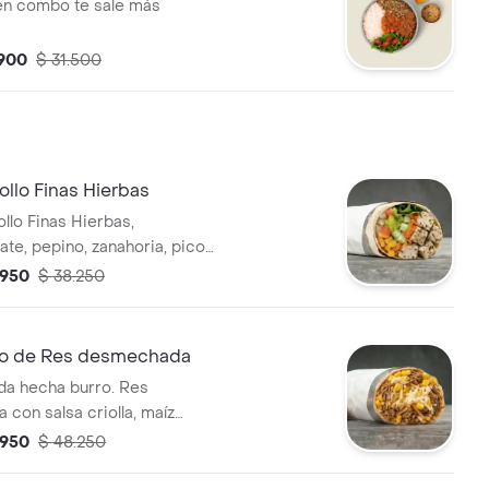
 en combo te sale más
.900
$ 31.500
llo Finas Hierbas
llo Finas Hierbas,
ate, pepino, zanahoria, pico
íz y guacamole en tortilla de
.950
$ 38.250
rigo. * Acompañado de la salsa
o de Res desmechada
da hecha burro. Res
con salsa criolla, maíz
apa fosforito, queso
.950
$ 48.250
 salsa MUY en tortilla de
rigo. * Acompañado de la salsa