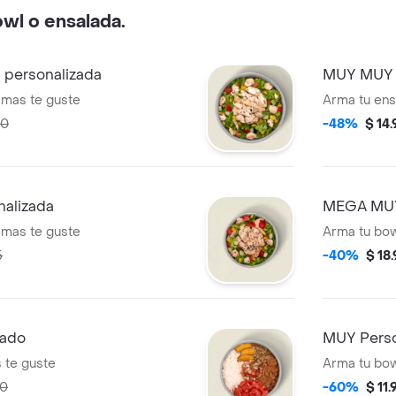
owl o ensalada.
personalizada
MUY MUY E
 mas te guste
Arma tu en
00
-48%
$ 14
alizada
MEGA MUY
 mas te guste
Arma tu bo
5
-40%
$ 18
zado
MUY Perso
 te guste
Arma tu bo
00
-60%
$ 11