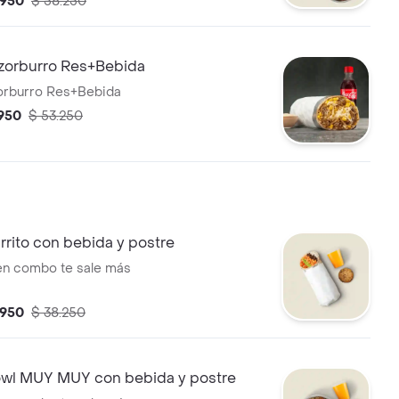
.950
$ 58.250
e plátano.
orburro Res+Bebida
rburro Res+Bebida
.950
$ 53.250
rito con bebida y postre
 en combo te sale más
.950
$ 38.250
l MUY MUY con bebida y postre