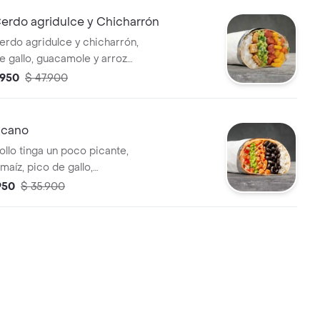
erdo agridulce y Chicharrón
erdo agridulce y chicharrón,
e gallo, guacamole y arroz
rtilla de harina de trigo *
.950
$ 47.900
de la salsa que elijas.
icano
ollo tinga un poco picante,
 maíz, pico de gallo,
arroz blanco en tortilla de
.950
$ 35.900
rigo * Acompañado de la salsa