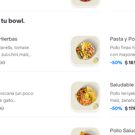
 tu bowl.
 Hierbas
Pasta y Po
zarella, tomate
Pollo finas 
 zucchini,maíz,
con mayonesa
a MUY. La bebida
cherry, mozz
000
-50%
$ 18
.
MUY. * La be
Saludable 
exicana (un poco
Pollo teriyak
 gallo,
maíz, zanaho
íz, lechuga y
salsa MUY, 
00
-50%
$ 17
iene un costo
adicional.
Pollo Salu