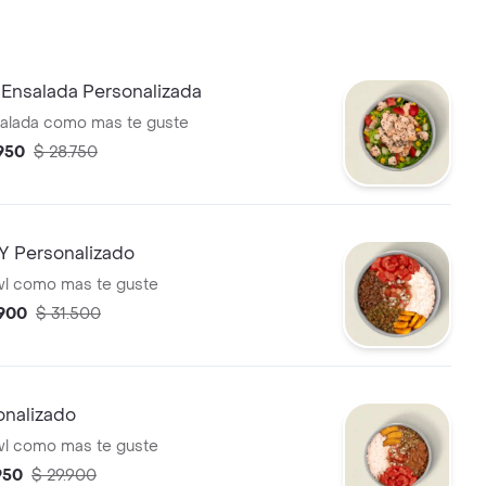
nsalada Personalizada
salada como mas te guste
.950
$ 28.750
 Personalizado
wl como mas te guste
.900
$ 31.500
nalizado
wl como mas te guste
.950
$ 29.900