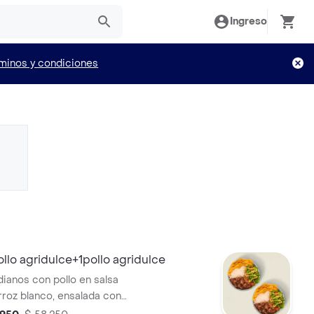
Ingreso
minos y condiciones
llo agridulce+1pollo agridulce
ianos con pollo en salsa
arroz blanco, ensalada con
omate, maíz, salsa MUY y