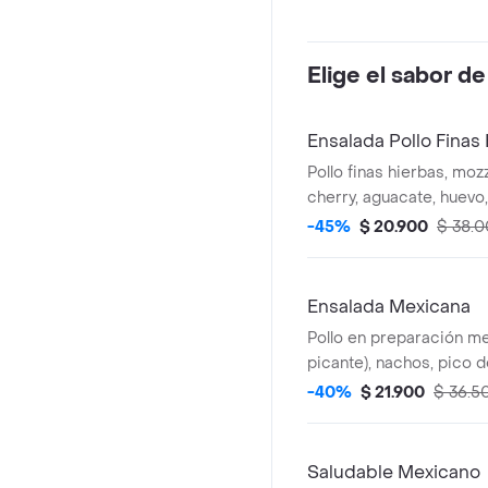
Elige el sabor de
Ensalada Pollo Finas
Pollo finas hierbas, moz
cherry, aguacate, huevo,
base de lechuga y sals
-45%
$ 20.900
$ 38.
tiene un costo adicional
Ensalada Mexicana
Pollo en preparación m
picante), nachos, pico de
guacamole,mozzarella,ma
-40%
$ 21.900
$ 36.5
salsa MUY. *La bebida t
adicional.
Saludable Mexicano