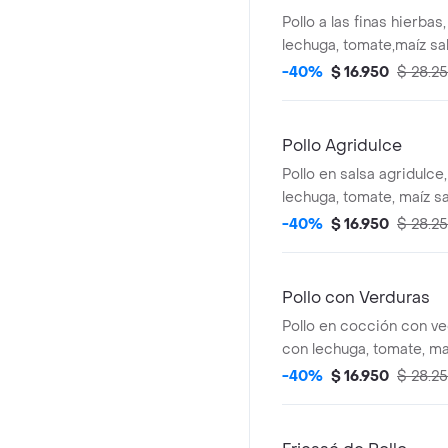
Pollo a las finas hierba
lechuga, tomate,maíz sa
guacamole, pico de gall
-40%
$ 16.950
$ 28.2
arroz integral. *La bebi
adicional.
Pollo Agridulce
Pollo en salsa agridulce
lechuga, tomate, maíz sa
blanco, moneditas de pl
-40%
$ 16.950
$ 28.2
MUY. *La bebida tiene u
Pollo con Verduras
Pollo en cocción con ve
con lechuga, tomate, ma
blanco, moneditas de pl
-40%
$ 16.950
$ 28.2
MUY. *La bebida tiene u