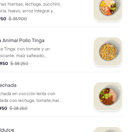
finas hierbas, lechuga, zucchini,
ria, huevo, arroz integral y
*La bebida tiene un costo
.950
$ 35.900
 Animal Pollo Tinga
sa Tinga: con tomate y un
icante, maíz salteado,
papa ripio y salsa MUY.
.950
$ 38.250
echada
hada en cocción lenta con
lada con lechuga, tomate,maíz
uacamole, pico de gallo salsa
.950
$ 28.250
integral. * La bebida tiene un
nal.
idulce