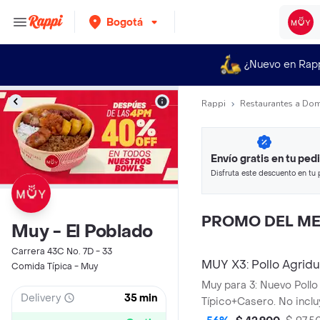
Bogotá
¿Nuevo en Rap
Rappi
Restaurantes a Dom
Envío gratis en tu ped
Disfruta este descuento en tu 
en minutos.
PROMO DEL ME
Muy - El Poblado
Carrera 43C No. 7D - 33
MUY X3: Pollo Agrid
Comida Típica - Muy
Muy para 3: Nuevo Pollo
Delivery
35 min
Típico+Casero. No inclu