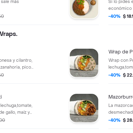
 sale más
Si lo pides
económico
50
-40%
$ 18
Wraps.
Wrap de Po
nesa y cilantro,
Wrap con Po
 zanahoria, pico
lechuga,tom
le en tortilla de
de gallo, ma
50
-40%
$ 22
pañado de la salsa
harina de t
que elijas.
i
Mazorburr
 lechuga,tomate,
La mazorca
de gallo, maíz y
desmechada 
harina de trigo. *
horneado, p
000
-40%
$ 28
que elijas.
mozzarella y
harina de t