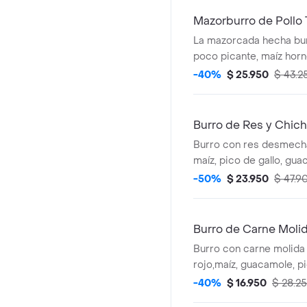
Mazorburro de Pollo 
La mazorcada hecha burr
poco picante, maíz hor
fosforito, queso mozzar
-40%
$ 25.950
$ 43.2
en tortilla de harina de t
Acompañado de la salsa 
Burro de Res y Chich
Burro con res desmecha
maíz, pico de gallo, gua
blanco en tortilla de har
-50%
$ 23.950
$ 47.9
Acompañado de la salsa 
Burro de Carne Moli
Burro con carne molida a l
rojo,maíz, guacamole, pi
arroz blanco en tortilla 
-40%
$ 16.950
$ 28.2
* Acompañado de la sals