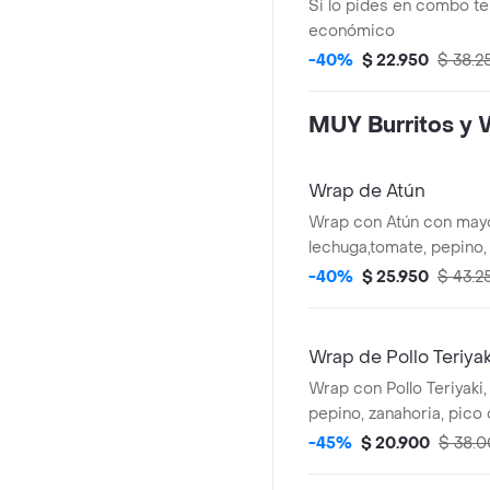
Si lo pides en combo te
económico
-40%
$ 22.950
$ 38.2
MUY Burritos y 
Wrap de Atún
Wrap con Atún con mayo
lechuga,tomate, pepino,
de gallo, maíz y guacamo
-40%
$ 25.950
$ 43.2
harina de trigo. * Acom
que elijas.
Wrap de Pollo Teriyak
Wrap con Pollo Teriyaki,
pepino, zanahoria, pico 
guacamole en tortilla de 
-45%
$ 20.900
$ 38.
Acompañado de la salsa 