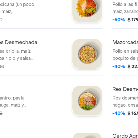
exicana (un poco
Pollo a las 
,maíz,
maíz, zanaho
ntegral y salsa
salsa MUY. 
00
-50%
$ 17
n costo adicional.
adicional.
Res Desmechada
Mazorcada
 criolla, maíz
Pollo en sal
pa ripio y salsa
poquito de p
mozzarella, 
00
-40%
$ 22
Res Desm
antro, pasta
Res desmec
huga, maíz y
hogao, ensa
tiene un costo
salteado, g
00
-40%
$ 16
MUY y arroz 
costo adicio
Cerdo Agr