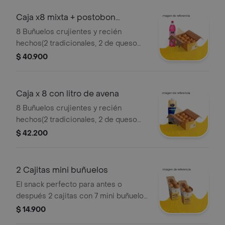
Caja x8 mixta + postobon
manzana 1.5l
8 Buñuelos crujientes y recién
hechos(2 tradicionales, 2 de queso
mozzarella y 4 rellenos a tu gusto) + 1l
$ 40.900
gaseosa manzana postobon. ¡un
match delicioso para compartir! .
Caja x 8 con litro de avena
8 Buñuelos crujientes y recién
hechos(2 tradicionales, 2 de queso
mozzarella y 4 rellenos a tu gusto) +
$ 42.200
litro de avena alpina. ¡un match
delicioso para compartir! .
2 Cajitas mini buñuelos
El snack perfecto para antes o
después 2 cajitas con 7 mini buñuelos
cada una + su topping a elección. pa
$ 14.900
que el antojo siempre tenga