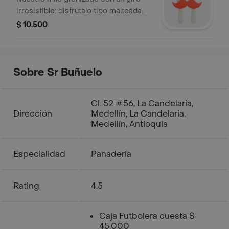
irresistible: disfrútalo tipo malteada
con salsa de arequipe o salsa de
$ 10.500
chocolate para hacerlo aún más
delicioso.
Sobre Sr Buñuelo
Cl. 52 #56, La Candelaria,
Dirección
Medellín, La Candelaria,
Medellín, Antioquia
Especialidad
Panadería
Rating
4.5
Caja Futbolera cuesta $
45.000