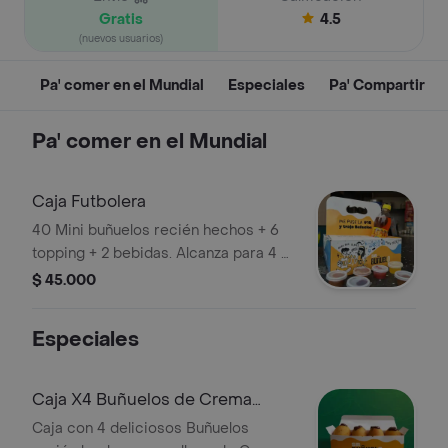
Gratis
4.5
(nuevos usuarios)
Pa' comer en el Mundial
Especiales
Pa' Compartir
Pa' comer en el Mundial
Caja Futbolera
40 Mini buñuelos recién hechos + 6
topping + 2 bebidas. Alcanza para 4 o
más
$ 45.000
Especiales
Caja X4 Buñuelos de Crema
Untable MILO
Caja con 4 deliciosos Buñuelos