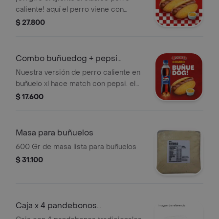
caliente! aquí el perro viene con
buñuelo xl . 2 buñuedogs con
$ 27.800
salchicha ranchera, salsa de piña y
añade queso mozzarella para hacerlo
irresistible
Combo buñuedog + pepsi
400ml
Nuestra versión de perro caliente en
buñuelo xl hace match con pepsi. el
combo pa que no te coja el antojo mal
$ 17.600
parqueado.
Masa para buñuelos
600 Gr de masa lista para buñuelos
$ 31.100
Caja x 4 pandebonos
tradicionales