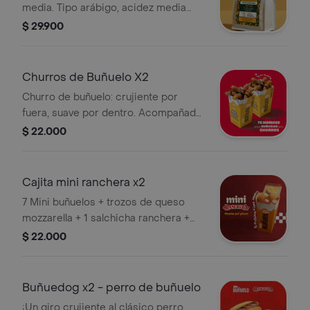
media. Tipo arábigo, acidez media
con notas de limón, panela y miel.
$ 29.900
Fragancia cítrica.
Churros de Buñuelo X2
Churro de buñuelo: crujiente por
fuera, suave por dentro. Acompañado
con topping de chantilly y bañado en
$ 22.000
arequipe o chocolate. Espolvoreado
con azúcar y canela
Cajita mini ranchera x2
7 Mini buñuelos + trozos de queso
mozzarella + 1 salchicha ranchera +
salsa de piña. inspirada en nuestro
$ 22.000
buñuedog, pero con todo para comer
a tu ritmo. una explosión entre dulce,
salado y crocante
Buñuedog x2 - perro de buñuelo
¡Un giro crujiente al clásico perro