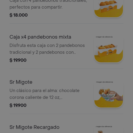
Caja con 4 pandebonos tradicionales,
perfectos para compartir.
$ 18.000
Caja x4 pandebonos mixta
Disfruta esta caja con 2 pandebonos
tradicional y 2 pandebonos con
relleno a elección
$ 19.900
Sr Migote
Un clásico para el alma: chocolate
corona caliente de 12 oz,
acompañado de 3 galletas ducales,
$ 19.900
cubos de queso mozzarella y 5 mini
buñuelos. disfrútalo todo junto o cada
cosa a tu manera
Sr Migote Recargado