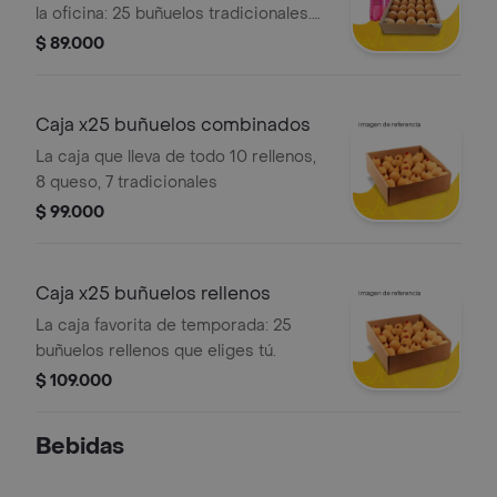
la oficina: 25 buñuelos tradicionales.
el clásico que nunca falla + 2 gaseosa
$ 89.000
manzana postobon 1.5l
Caja x25 buñuelos combinados
La caja que lleva de todo 10 rellenos,
8 queso, 7 tradicionales
$ 99.000
Caja x25 buñuelos rellenos
La caja favorita de temporada: 25
buñuelos rellenos que eliges tú.
$ 109.000
Bebidas