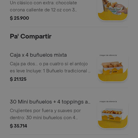
Un clásico con extra: chocolate
corona caliente de 12 oz con 3
ducales, cubos de queso mozzarella y
$ 25.900
5 mini buñuelos. más una cajita
adicional con 7 minis y el topping que
Pa' Compartir
más te guste.
Caja x 4 buñuelos mixta
Caja pa dos... o pa cuatro si el antojo
es leve Incluye: 1 Buñuelo tradicional y
eliges los otros 3 sabores
$ 21.125
30 Mini buñuelos + 4 toppings a
elección
Crujientes por fuera y suaves por
dentro: 30 mini buñuelos con 4
toppings a tu elección. la caja
$ 35.714
perfecta para compartir ¿o no?