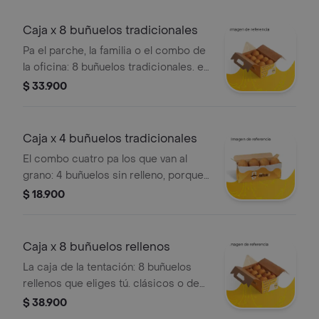
respuesta
Caja x 8 buñuelos tradicionales
Pa el parche, la familia o el combo de
la oficina: 8 buñuelos tradicionales. el
clásico que nunca falla.
$ 33.900
Caja x 4 buñuelos tradicionales
El combo cuatro pa los que van al
grano: 4 buñuelos sin relleno, porque
lo clásico nunca pasa de moda.
$ 18.900
Caja x 8 buñuelos rellenos
La caja de la tentación: 8 buñuelos
rellenos que eliges tú. clásicos o de
temporada. la excusa perfecta pa
$ 38.900
probarlos todos en una sola caja!