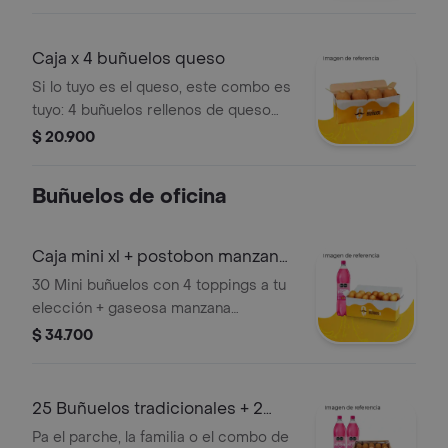
frescos, hechos a mano y perfectos
pa que el antojo estire.
Caja x 4 buñuelos queso
Si lo tuyo es el queso, este combo es
tuyo: 4 buñuelos rellenos de queso
mozzarella, crujientes por fuera,
$ 20.900
suaves por dentro ¡piensalo antes de
compartir!
Buñuelos de oficina
Caja mini xl + postobon manzana
1.5l
30 Mini buñuelos con 4 toppings a tu
elección + gaseosa manzana
postobon 1.5l la caja perfecta para
$ 34.700
compartir ¿o no?
25 Buñuelos tradicionales + 2
gaseosas
Pa el parche, la familia o el combo de