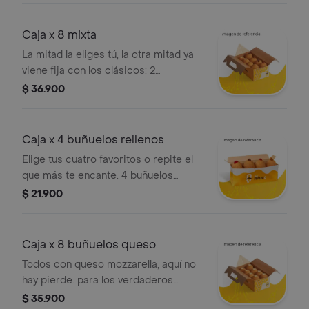
Caja x 8 mixta
La mitad la eliges tú, la otra mitad ya
viene fija con los clásicos: 2
tradicionales y 2 de queso mozzarella
$ 36.900
¡buñuelos que no fallan!
Caja x 4 buñuelos rellenos
Elige tus cuatro favoritos o repite el
que más te encante. 4 buñuelos
rellenos para calmar el antojo como
$ 21.900
tú quieras
Caja x 8 buñuelos queso
Todos con queso mozzarella, aquí no
hay pierde. para los verdaderos
amantes del queso: 8 buñuelos
$ 35.900