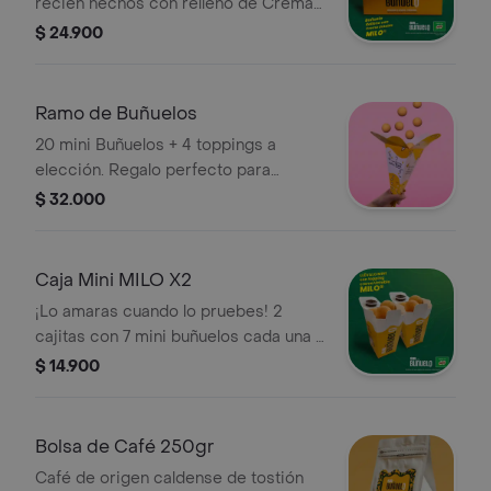
recién hechos con relleno de Crema
Untable MILO
$ 24.900
Ramo de Buñuelos
20 mini Buñuelos + 4 toppings a
elección. Regalo perfecto para
sorprender, conquistar y enamorar
$ 32.000
Caja Mini MILO X2
¡Lo amaras cuando lo pruebes! 2
cajitas con 7 mini buñuelos cada una +
topping de Crema Untable MILO. El
$ 14.900
sabor de siempre a otro nivel!
Bolsa de Café 250gr
Café de origen caldense de tostión