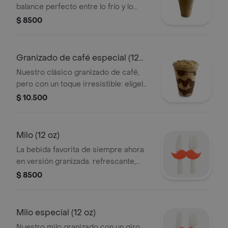
balance perfecto entre lo frío y lo
intenso del sabor a café. ideal para
$ 8500
disfrutar en cualquier momento del
día.
Granizado de café especial (12
oz)
Nuestro clásico granizado de café,
pero con un toque irresistible: elígelo
con salsa de arequipe o salsa de
$ 10.500
chocolate para hacerlo aún más
especial.
Milo (12 oz)
La bebida favorita de siempre ahora
en versión granizada. refrescante,
cremosa y con el inconfundible sabor
$ 8500
a milo que tanto nos encanta.
Milo especial (12 oz)
Nuestro milo granizado con un giro