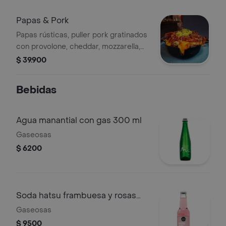
Papas & Pork
Papas rústicas, puller pork gratinados
con provolone, cheddar, mozzarella,
tocineta caramelizada, guacamole,
$ 39.900
cebollín y ajonjolí-
Bebidas
Agua manantial con gas 300 ml
Gaseosas
$ 6200
Soda hatsu frambuesa y rosas
300 ml
Gaseosas
$ 9500