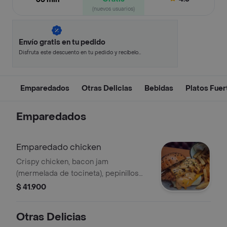
(nuevos usuarios)
Envío gratis en tu pedido
Disfruta este descuento en tu pedido y recíbelo
en minutos.
Emparedados
Otras Delicias
Bebidas
Platos Fuer
Emparedados
Emparedado chicken
Crispy chicken, bacon jam
(mermelada de tocineta), pepinillos
agridulces, cheddar, mozzarella, alioli
$ 41.900
de ajos rostizados, lechuga, tomate y
mayo chipotle.
Otras Delicias