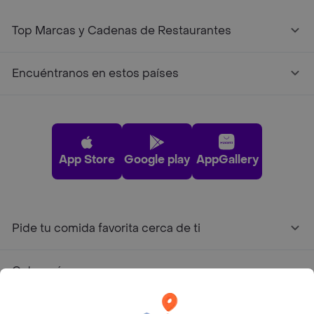
Top Marcas y Cadenas de Restaurantes
Encuéntranos en estos países
App Store
Google play
AppGallery
Pide tu comida favorita cerca de ti
Categorías
Únete a Rappi