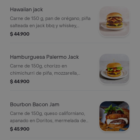
Hawaiian jack
Carne de 150 g, pan de orégano, piña
salteada en jack bbq y whiskey,
cebollitas crispy, mozzarella, cheddar,
$ 44.900
doble tocineta ahumada y
caramelizada, lechuga y tomate
Hamburguesa Palermo Jack
Carne de 150g, chorizo en
chimichurri de piña, mozzarella,
cebolla caramelizada, tocineta
$ 44.900
ahumada, lechuga romana, tomate y
acompañante a elegir.
Bourbon Bacon Jam
Carne de 150g, queso californiano,
apanado en Doritos, mermelada de
tocineta y Jack Honey, tártara de
$ 45.900
pepinillos, mozzarella y brotes.