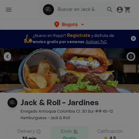
Bogotá
Regístrate
¿Nuevo en Rappi?
y disfruta de
envíos gratis por semanas
Aplican TyC
Jack & Roll - Jardines
Envigado Antioquia Colombia Cl. 30 Sur ## 45-12
Hamburguesa - Jack & Roll
Delivery
Envío
Calificación
Gratis
4.5
35 min