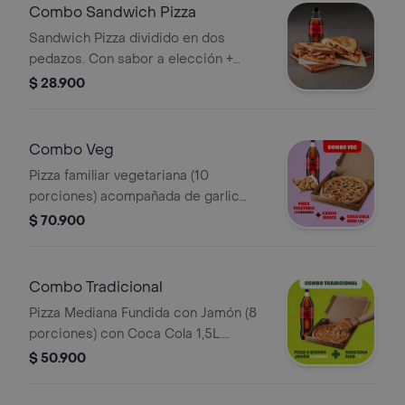
Combo Sandwich Pizza
Sandwich Pizza dividido en dos
pedazos. Con sabor a elección +
Bebida 400ml. No incluye salsa de
$ 28.900
ajo, llevala por $2.900 adicionales.
Combo Veg
Pizza familiar vegetariana (10
porciones) acompañada de garlic
knots y coca cola 1.5 litros. Incluye
$ 70.900
Salsa de Ajo, Sazonador Pimienta
Roja y Pepperoncini.
Combo Tradicional
Pizza Mediana Fundida con Jamón (8
porciones) con Coca Cola 1,5L.
Incluye Salsa de Ajo, Sazonador
$ 50.900
Pimienta Roja y Pepperoncini.