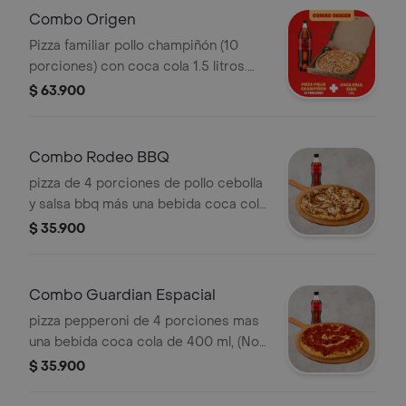
Combo Origen
Pizza familiar pollo champiñón (10
porciones) con coca cola 1.5 litros.
Incluye Salsa de Ajo, Sazonador
$ 63.900
Pimienta Roja y Pepperoncini.
Combo Rodeo BBQ
pizza de 4 porciones de pollo cebolla
y salsa bbq más una bebida coca cola
de 400 ml, (No incluye coleccionable
$ 35.900
para este canal). Incluye Salsa de Ajo,
Sazonador Pimienta Roja y
Pepperoncini.
Combo Guardian Espacial
pizza pepperoni de 4 porciones mas
una bebida coca cola de 400 ml, (No
incluye coleccionable para este
$ 35.900
canal). Incluye Salsa de Ajo,
Sazonador Pimienta Roja y