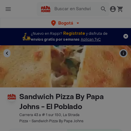
Bogotá
Regístrate
¿Nuevo en Rappi?
y disfruta de
envíos gratis por semanas
Aplican TyC
Sandwich Pizza By Papa
Johns - El Poblado
Carrera 43 a # 1 sur 150, La Strada
Pizza - Sandwich Pizza By Papa Johns