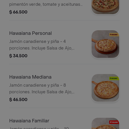
pimentón verde, tomate y aceitunas
negras. - 12 porciones. Incluye Salsa
$ 66.500
de Ajo, Sazonador Pimienta Roja y
Pepperoncini.
Hawaiana Personal
Jamón canadiense y piña - 4
porciones. Incluye Salsa de Ajo,
Sazonador Pimienta Roja y
$ 34.500
Pepperoncini.
Hawaiana Mediana
Jamón canadiense y piña - 8
porciones. Incluye Salsa de Ajo,
Sazonador Pimienta Roja y
$ 46.500
Pepperoncini.
Hawaiana Familiar