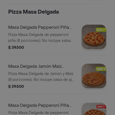
Pizza Masa Delgada
Masa Delgada Pepperoni Piña
Mediana
Pizza Masa Delgada de pepperoni
piña (8 porciones). No incluye salsa
de ajo, llevala por $2.900 adicionales.
$ 39.500
Masa Delgada Jamón Maíz
Mediana
Pizza Masa Delgada de Jamón y Maíz
(8 porciones). No incluye salsa de ajo,
llevala por $2.900 adicionales.
$ 39.500
Masa Delgada Pepperoni Piña
Familiar
Pizza Masa Delgada de pepperoni