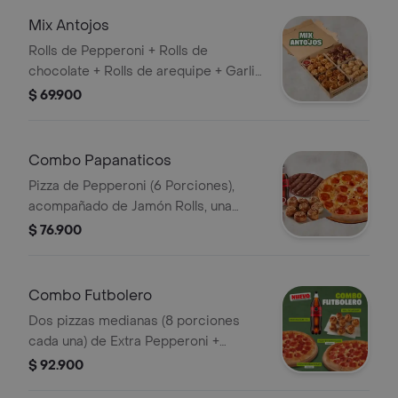
Mix Antojos
Rolls de Pepperoni + Rolls de
chocolate + Rolls de arequipe + Garlic
knots (8 de cada uno).
$ 69.900
Combo Papanaticos
Pizza de Pepperoni (6 Porciones),
acompañado de Jamón Rolls, una
pizza de chocolate, y 2 Coca Cola
$ 76.900
(400ML). Incluye Salsa de Ajo,
Sazonador Pimienta Roja y
Pepperoncini.
Combo Futbolero
Dos pizzas medianas (8 porciones
cada una) de Extra Pepperoni +
Arequipe Rolls + Gaseosa 1,5L. Incluye
$ 92.900
Salsa de Ajo, Sazonador Pimienta