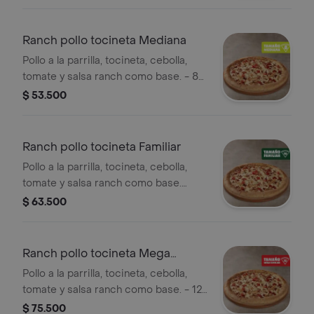
Sazonador Pimienta Roja y
Pepperoncini.
Ranch pollo tocineta Mediana
Pollo a la parrilla, tocineta, cebolla,
tomate y salsa ranch como base. - 8
porciones. Incluye Salsa de Ajo,
$ 53.500
Sazonador Pimienta Roja y
Pepperoncini.
Ranch pollo tocineta Familiar
Pollo a la parrilla, tocineta, cebolla,
tomate y salsa ranch como base.
Incluye Salsa de Ajo, Sazonador
$ 63.500
Pimienta Roja y Pepperoncini.
Ranch pollo tocineta Mega
Familiar
Pollo a la parrilla, tocineta, cebolla,
tomate y salsa ranch como base. - 12
porciones. Incluye Salsa de Ajo,
$ 75.500