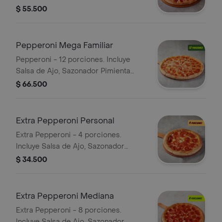
Roja y Pepperoncini.
$ 55.500
Pepperoni Mega Familiar
Pepperoni - 12 porciones. Incluye
Salsa de Ajo, Sazonador Pimienta
Roja y Pepperoncini.
$ 66.500
Extra Pepperoni Personal
Extra Pepperoni - 4 porciones.
Incluye Salsa de Ajo, Sazonador
Pimienta Roja y Pepperoncini.
$ 34.500
Extra Pepperoni Mediana
Extra Pepperoni - 8 porciones.
Incluye Salsa de Ajo, Sazonador