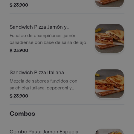
incluye salsa de ajo, llevala por $2.900
$ 23.900
adicionales.
Sandwich Pizza Jamón y
Champiñón
Fundido de champiñones, jamón
canadiense con base de salsa de ajo
de 3 espirales que le dan un toque
$ 23.900
perfecto! No incluye salsa de ajo,
llevala por $2.900 adicionales.
Sandwich Pizza Italiana
Mezcla de sabores fundidos con
salchicha italiana, pepperoni y
sazonador italiano. No incluye salsa
$ 23.900
de ajo, llevala por $2.900 adicionales.
Combos
Combo Pasta Jamon Especial