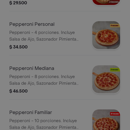
salsa pizza de Papa Johns con su
$ 29.500
sabor inconfundible. 8 porciones.
Incluye Salsa de Ajo, Sazonador
Pimienta Roja y Pepperoncini.
Pepperoni Personal
Pepperoni - 4 porciones. Incluye
Salsa de Ajo, Sazonador Pimienta
Roja y Pepperoncini.
$ 34.500
Pepperoni Mediana
Pepperoni - 8 porciones. Incluye
Salsa de Ajo, Sazonador Pimienta
Roja y Pepperoncini.
$ 46.500
Pepperoni Familiar
Pepperoni - 10 porciones. Incluye
Salsa de Ajo, Sazonador Pimienta