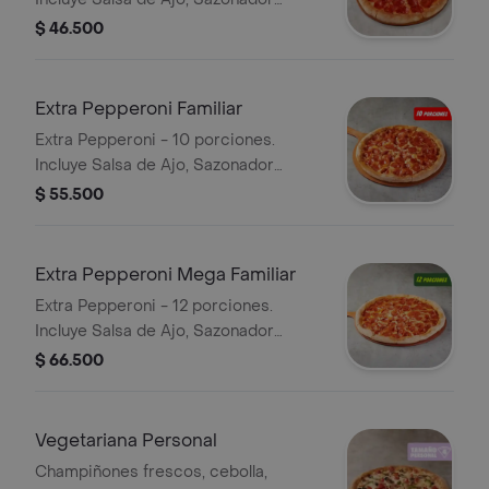
Pimienta Roja y Pepperoncini.
$ 46.500
Extra Pepperoni Familiar
Extra Pepperoni - 10 porciones.
Incluye Salsa de Ajo, Sazonador
Pimienta Roja y Pepperoncini.
$ 55.500
Extra Pepperoni Mega Familiar
Extra Pepperoni - 12 porciones.
Incluye Salsa de Ajo, Sazonador
Pimienta Roja y Pepperoncini.
$ 66.500
Vegetariana Personal
Champiñones frescos, cebolla,