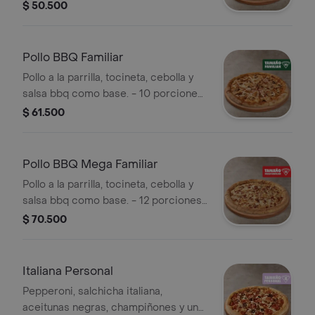
Incluye Salsa de Ajo, Sazonador
$ 50.500
Pimienta Roja y Pepperoncini.
Pollo BBQ Familiar
Pollo a la parrilla, tocineta, cebolla y
salsa bbq como base. - 10 porciones.
Incluye Salsa de Ajo, Sazonador
$ 61.500
Pimienta Roja y Pepperoncini.
Pollo BBQ Mega Familiar
Pollo a la parrilla, tocineta, cebolla y
salsa bbq como base. - 12 porciones.
Incluye Salsa de Ajo, Sazonador
$ 70.500
Pimienta Roja y Pepperoncini.
Italiana Personal
Pepperoni, salchicha italiana,
aceitunas negras, champiñones y un