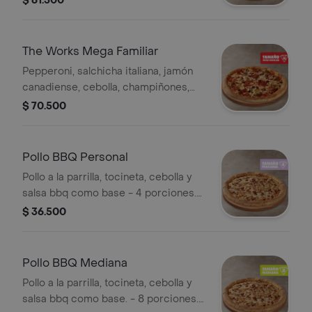
$ 61.500
10 porciones. Incluye Salsa de Ajo,
Sazonador Pimienta Roja y
Pepperoncini.
The Works Mega Familiar
Pepperoni, salchicha italiana, jamón
canadiense, cebolla, champiñones,
pimentón verde y aceitunas negras. -
$ 70.500
12 porciones. Incluye Salsa de Ajo,
Sazonador Pimienta Roja y
Pepperoncini.
Pollo BBQ Personal
Pollo a la parrilla, tocineta, cebolla y
salsa bbq como base - 4 porciones.
Incluye Salsa de Ajo, Sazonador
$ 36.500
Pimienta Roja y Pepperoncini.
Pollo BBQ Mediana
Pollo a la parrilla, tocineta, cebolla y
salsa bbq como base. - 8 porciones.