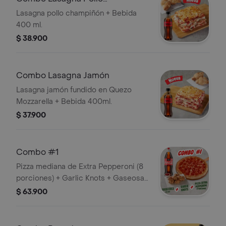
Champiñón
Lasagna pollo champiñón + Bebida
400 ml.
$ 38.900
Combo Lasagna Jamón
Lasagna jamón fundido en Quezo
Mozzarella + Bebida 400ml.
$ 37.900
Combo #1
Pizza mediana de Extra Pepperoni (8
porciones) + Garlic Knots + Gaseosa
1,5L. Incluye Salsa de Ajo, Sazonador
$ 63.900
Pimienta Roja y Pepperoncini.