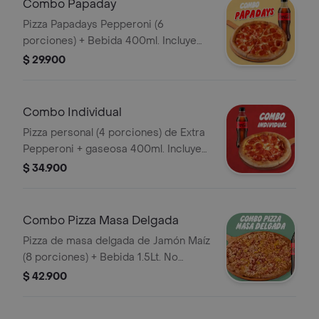
Combo Papaday
Pizza Papadays Pepperoni (6
porciones) + Bebida 400ml. Incluye
Salsa de Ajo, Sazonador Pimienta
$ 29.900
Roja y Pepperoncini.
Combo Individual
Pizza personal (4 porciones) de Extra
Pepperoni + gaseosa 400ml. Incluye
Salsa de Ajo, Sazonador Pimienta
$ 34.900
Roja y Pepperoncini.
Combo Pizza Masa Delgada
Pizza de masa delgada de Jamón Maíz
(8 porciones) + Bebida 1.5Lt. No
incluye salsa de ajo, llevala por $2.900
$ 42.900
adicionales.