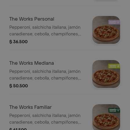
Sazonador Pimienta Roja y
Pepperoncini.
The Works Personal
Pepperoni, salchicha italiana, jamón
canadiense, cebolla, champiñones,
pimentón verde y aceitunas negras -
$ 36.500
4 porciones. Incluye Salsa de Ajo,
Sazonador Pimienta Roja y
Pepperoncini.
The Works Mediana
Pepperoni, salchicha italiana, jamón
canadiense, cebolla, champiñones,
pimentón verde y aceitunas negras. -
$ 50.500
8 porciones. Incluye Salsa de Ajo,
Sazonador Pimienta Roja y
Pepperoncini.
The Works Familiar
Pepperoni, salchicha italiana, jamón
canadiense, cebolla, champiñones,
pimentón verde y aceitunas negras. -