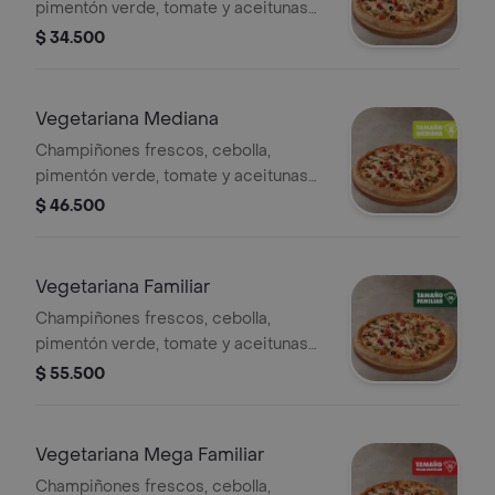
pimentón verde, tomate y aceitunas
negras - 4 porciones. Incluye Salsa
$ 34.500
de Ajo, Sazonador Pimienta Roja y
Pepperoncini.
Vegetariana Mediana
Champiñones frescos, cebolla,
pimentón verde, tomate y aceitunas
negras - 8 porciones. Incluye Salsa
$ 46.500
de Ajo, Sazonador Pimienta Roja y
Pepperoncini.
Vegetariana Familiar
Champiñones frescos, cebolla,
pimentón verde, tomate y aceitunas
negras. - 10 porciones. Incluye Salsa
$ 55.500
de Ajo, Sazonador Pimienta Roja y
Pepperoncini.
Vegetariana Mega Familiar
Champiñones frescos, cebolla,