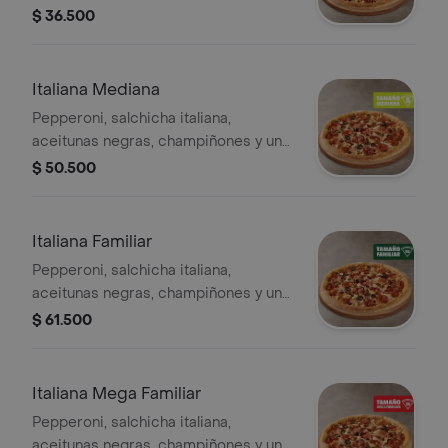
toque de orégano - 4 porciones.
$ 36.500
Incluye Salsa de Ajo, Sazonador
Pimienta Roja y Pepperoncini.
Italiana Mediana
Pepperoni, salchicha italiana,
aceitunas negras, champiñones y un
toque de orégano. - 8 porciones.
$ 50.500
Incluye Salsa de Ajo, Sazonador
Pimienta Roja y Pepperoncini.
Italiana Familiar
Pepperoni, salchicha italiana,
aceitunas negras, champiñones y un
toque de orégano. - 10 porciones.
$ 61.500
Incluye Salsa de Ajo, Sazonador
Pimienta Roja y Pepperoncini.
Italiana Mega Familiar
Pepperoni, salchicha italiana,
aceitunas negras, champiñones y un