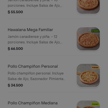
Jamón canadiense y piña. - 10
porciones. Incluye Salsa de Ajo,
Sazonador Pimienta Roja y
$ 55.500
Pepperoncini.
Hawaiana Mega Familiar
Jamón canadiense y piña. - 12
porciones. Incluye Salsa de Ajo,
Sazonador Pimienta Roja y
$ 66.500
Pepperoncini.
Pollo Champiñon Personal
Pollo champiñon personal. Incluye
Salsa de Ajo, Sazonador Pimienta
Roja y Pepperoncini.
$ 34.500
Pollo Champiñon Mediana