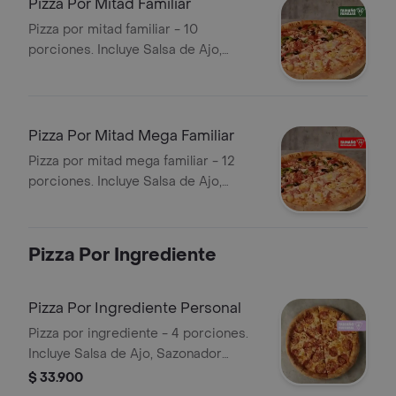
Pizza Por Mitad Familiar
Pizza por mitad familiar - 10
porciones. Incluye Salsa de Ajo,
Sazonador Pimienta Roja y
Pepperoncini.
Pizza Por Mitad Mega Familiar
Pizza por mitad mega familiar - 12
porciones. Incluye Salsa de Ajo,
Sazonador Pimienta Roja y
Pepperoncini.
Pizza Por Ingrediente
Pizza Por Ingrediente Personal
Pizza por ingrediente - 4 porciones.
Incluye Salsa de Ajo, Sazonador
Pimienta Roja y Pepperoncini.
$ 33.900