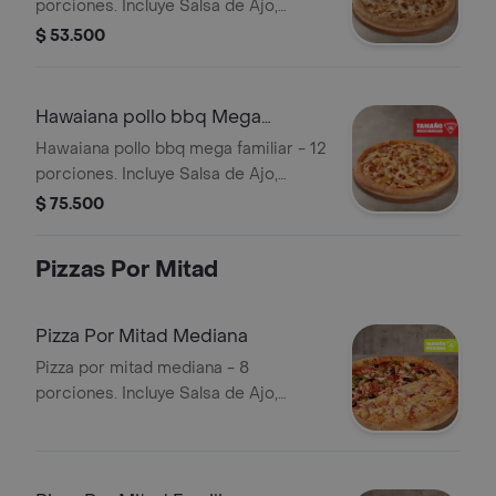
porciones. Incluye Salsa de Ajo,
Sazonador Pimienta Roja y
$ 53.500
Pepperoncini.
Hawaiana pollo bbq Mega
Familiar
Hawaiana pollo bbq mega familiar - 12
porciones. Incluye Salsa de Ajo,
Sazonador Pimienta Roja y
$ 75.500
Pepperoncini.
Pizzas Por Mitad
Pizza Por Mitad Mediana
Pizza por mitad mediana - 8
porciones. Incluye Salsa de Ajo,
Sazonador Pimienta Roja y
Pepperoncini.