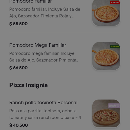
Pomodoro Familiar
Pomodoro familiar. Incluye Salsa de
Ajo, Sazonador Pimienta Roja y
Pepperoncini.
$ 55.500
Pomodoro Mega Familiar
Pomodoro mega familiar. Incluye
Salsa de Ajo, Sazonador Pimienta
Roja y Pepperoncini.
$ 66.500
Pizza Insignia
Ranch pollo tocineta Personal
Pollo a la parrilla, tocineta, cebolla,
tomate y salsa ranch como base - 4
porciones. Incluye Salsa de Ajo,
$ 40.500