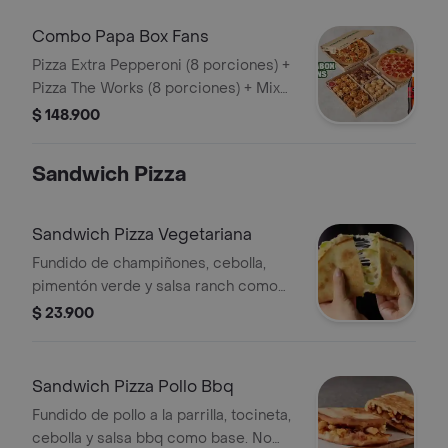
Roja y Pepperoncini.
Combo Papa Box Fans
Pizza Extra Pepperoni (8 porciones) +
Pizza The Works (8 porciones) + Mix
Antojos y acompañado de 2 Coca
$ 148.900
Cola (1.5 Lts). Incluye Salsa de Ajo,
Sazonador Pimienta Roja y
Sandwich Pizza
Pepperoncini.
Sandwich Pizza Vegetariana
Fundido de champiñones, cebolla,
pimentón verde y salsa ranch como
base. No incluye salsa de ajo, llevala
$ 23.900
por $2.900 adicionales.
Sandwich Pizza Pollo Bbq
Fundido de pollo a la parrilla, tocineta,
cebolla y salsa bbq como base. No