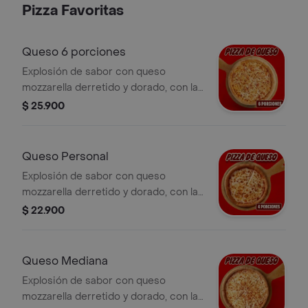
Pizza Favoritas
Pepperoncini.
Queso 6 porciones
Explosión de sabor con queso
mozzarella derretido y dorado, con la
salsa pizza de Papa Johns con su
$ 25.900
sabor inconfundible. Incluye Salsa de
Ajo, Sazonador Pimienta Roja y
Pepperoncini.
Queso Personal
Explosión de sabor con queso
mozzarella derretido y dorado, con la
salsa pizza de Papa Johns con su
$ 22.900
sabor inconfundible. 4 porciones.
Incluye Salsa de Ajo, Sazonador
Pimienta Roja y Pepperoncini.
Queso Mediana
Explosión de sabor con queso
mozzarella derretido y dorado, con la