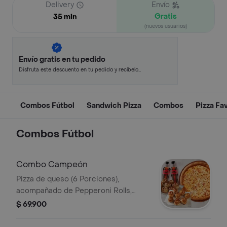
Delivery
Envío
Gratis
35 min
(nuevos usuarios)
Envío gratis en tu pedido
Disfruta este descuento en tu pedido y recíbelo
en minutos.
Combos Fútbol
Sandwich Pizza
Combos
Pizza Fa
Combos Fútbol
Combo Campeón
Pizza de queso (6 Porciones),
acompañado de Pepperoni Rolls,
arequipe rolls y 2 Coca Cola (400ML).
$ 69.900
Incluye Salsa de Ajo, Sazonador
Pimienta Roja y Pepperoncini.