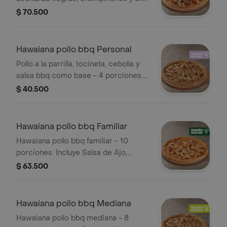
toque de orégano. - 12 porciones.
$ 70.500
Incluye Salsa de Ajo, Sazonador
Pimienta Roja y Pepperoncini.
Hawaiana pollo bbq Personal
Pollo a la parrilla, tocineta, cebolla y
salsa bbq como base - 4 porciones.
Incluye Salsa de Ajo, Sazonador
$ 40.500
Pimienta Roja y Pepperoncini.
Hawaiana pollo bbq Familiar
Hawaiana pollo bbq familiar - 10
porciones. Incluye Salsa de Ajo,
Sazonador Pimienta Roja y
$ 63.500
Pepperoncini.
Hawaiana pollo bbq Mediana
Hawaiana pollo bbq mediana - 8