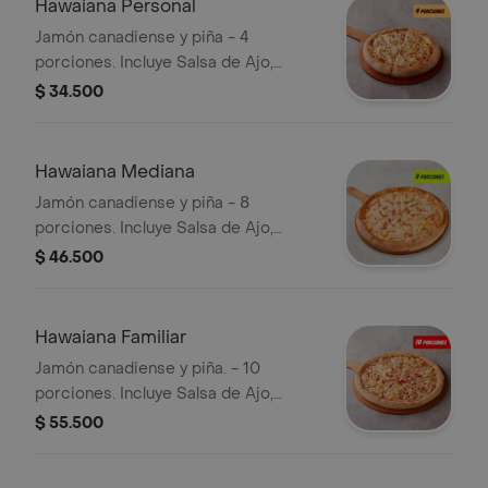
Hawaiana Personal
Jamón canadiense y piña - 4
porciones. Incluye Salsa de Ajo,
Sazonador Pimienta Roja y
$ 34.500
Pepperoncini.
Hawaiana Mediana
Jamón canadiense y piña - 8
porciones. Incluye Salsa de Ajo,
Sazonador Pimienta Roja y
$ 46.500
Pepperoncini.
Hawaiana Familiar
Jamón canadiense y piña. - 10
porciones. Incluye Salsa de Ajo,
Sazonador Pimienta Roja y
$ 55.500
Pepperoncini.