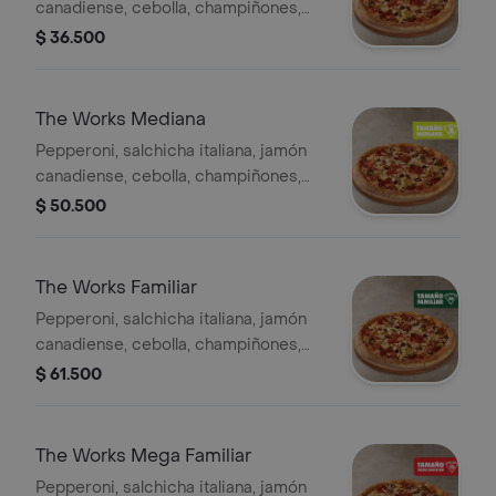
canadiense, cebolla, champiñones,
pimentón verde y aceitunas negras -
$ 36.500
4 porciones. Incluye Salsa de Ajo,
Sazonador Pimienta Roja y
Pepperoncini.
The Works Mediana
Pepperoni, salchicha italiana, jamón
canadiense, cebolla, champiñones,
pimentón verde y aceitunas negras. -
$ 50.500
8 porciones. Incluye Salsa de Ajo,
Sazonador Pimienta Roja y
Pepperoncini.
The Works Familiar
Pepperoni, salchicha italiana, jamón
canadiense, cebolla, champiñones,
pimentón verde y aceitunas negras. -
$ 61.500
10 porciones. Incluye Salsa de Ajo,
Sazonador Pimienta Roja y
Pepperoncini.
The Works Mega Familiar
Pepperoni, salchicha italiana, jamón