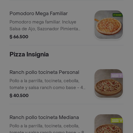
Pomodoro Mega Familiar
Pomodoro mega familiar. Incluye
Salsa de Ajo, Sazonador Pimienta
Roja y Pepperoncini.
$ 66.500
Pizza Insignia
Ranch pollo tocineta Personal
Pollo a la parrilla, tocineta, cebolla,
tomate y salsa ranch como base - 4
porciones. Incluye Salsa de Ajo,
$ 40.500
Sazonador Pimienta Roja y
Pepperoncini.
Ranch pollo tocineta Mediana
Pollo a la parrilla, tocineta, cebolla,
tomate y salsa ranch como base. - 8