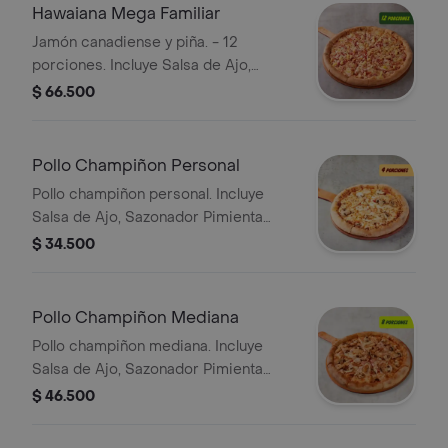
Hawaiana Mega Familiar
Jamón canadiense y piña. - 12
porciones. Incluye Salsa de Ajo,
Sazonador Pimienta Roja y
$ 66.500
Pepperoncini.
Pollo Champiñon Personal
Pollo champiñon personal. Incluye
Salsa de Ajo, Sazonador Pimienta
Roja y Pepperoncini.
$ 34.500
Pollo Champiñon Mediana
Pollo champiñon mediana. Incluye
Salsa de Ajo, Sazonador Pimienta
Roja y Pepperoncini.
$ 46.500