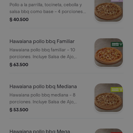
Pollo a la parrilla, tocineta, cebolla y
salsa bbq como base - 4 porciones.
Incluye Salsa de Ajo, Sazonador
$ 40.500
Pimienta Roja y Pepperoncini.
Hawaiana pollo bbq Familiar
Hawaiana pollo bbq familiar - 10
porciones. Incluye Salsa de Ajo,
Sazonador Pimienta Roja y
$ 63.500
Pepperoncini.
Hawaiana pollo bbq Mediana
Hawaiana pollo bbq mediana - 8
porciones. Incluye Salsa de Ajo,
Sazonador Pimienta Roja y
$ 53.500
Pepperoncini.
Hawaiana pollo bbq Mega