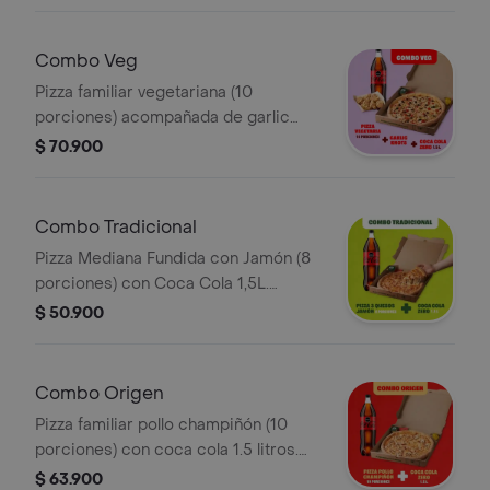
ajo, llevala por $2.900 adicionales.
Combo Veg
Pizza familiar vegetariana (10
porciones) acompañada de garlic
knots y coca cola 1.5 litros. Incluye
$ 70.900
Salsa de Ajo, Sazonador Pimienta
Roja y Pepperoncini.
Combo Tradicional
Pizza Mediana Fundida con Jamón (8
porciones) con Coca Cola 1,5L.
Incluye Salsa de Ajo, Sazonador
$ 50.900
Pimienta Roja y Pepperoncini.
Combo Origen
Pizza familiar pollo champiñón (10
porciones) con coca cola 1.5 litros.
Incluye Salsa de Ajo, Sazonador
$ 63.900