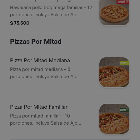
Familiar
Hawaiana pollo bbq mega familiar - 12
porciones. Incluye Salsa de Ajo,
Sazonador Pimienta Roja y
$ 75.500
Pepperoncini.
Pizzas Por Mitad
Pizza Por Mitad Mediana
Pizza por mitad mediana - 8
porciones. Incluye Salsa de Ajo,
Sazonador Pimienta Roja y
Pepperoncini.
Pizza Por Mitad Familiar
Pizza por mitad familiar - 10
porciones. Incluye Salsa de Ajo,
Sazonador Pimienta Roja y
Pepperoncini.