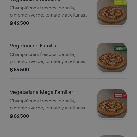
Champiñones frescos, cebolla,
pimentón verde, tomate y aceitunas
negras - 8 porciones. Incluye Salsa
$ 46.500
de Ajo, Sazonador Pimienta Roja y
Pepperoncini.
Vegetariana Familiar
Champiñones frescos, cebolla,
pimentón verde, tomate y aceitunas
negras. - 10 porciones. Incluye Salsa
$ 55.500
de Ajo, Sazonador Pimienta Roja y
Pepperoncini.
Vegetariana Mega Familiar
Champiñones frescos, cebolla,
pimentón verde, tomate y aceitunas
negras. - 12 porciones. Incluye Salsa
$ 66.500
de Ajo, Sazonador Pimienta Roja y
Pepperoncini.