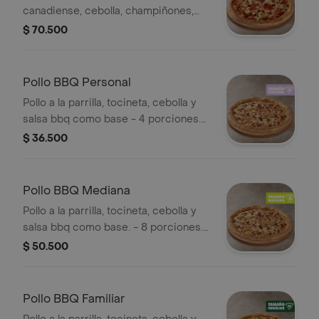
canadiense, cebolla, champiñones,
pimentón verde y aceitunas negras. -
$ 70.500
12 porciones. Incluye Salsa de Ajo,
Sazonador Pimienta Roja y
Pepperoncini.
Pollo BBQ Personal
Pollo a la parrilla, tocineta, cebolla y
salsa bbq como base - 4 porciones.
Incluye Salsa de Ajo, Sazonador
$ 36.500
Pimienta Roja y Pepperoncini.
Pollo BBQ Mediana
Pollo a la parrilla, tocineta, cebolla y
salsa bbq como base. - 8 porciones.
Incluye Salsa de Ajo, Sazonador
$ 50.500
Pimienta Roja y Pepperoncini.
Pollo BBQ Familiar