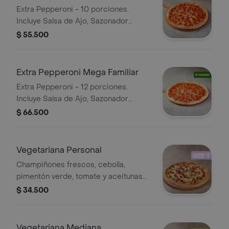
Extra Pepperoni - 10 porciones.
Incluye Salsa de Ajo, Sazonador
Pimienta Roja y Pepperoncini.
$ 55.500
Extra Pepperoni Mega Familiar
Extra Pepperoni - 12 porciones.
Incluye Salsa de Ajo, Sazonador
Pimienta Roja y Pepperoncini.
$ 66.500
Vegetariana Personal
Champiñones frescos, cebolla,
pimentón verde, tomate y aceitunas
negras - 4 porciones. Incluye Salsa
$ 34.500
de Ajo, Sazonador Pimienta Roja y
Pepperoncini.
Vegetariana Mediana