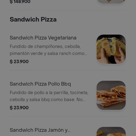
Antojos y acompañado de 2 Coca
$ 148.900
Cola (1.5 Lts). Incluye Salsa de Ajo,
Sazonador Pimienta Roja y
Sandwich Pizza
Pepperoncini.
Sandwich Pizza Vegetariana
Fundido de champiñones, cebolla,
pimentón verde y salsa ranch como
base. No incluye salsa de ajo, llevala
$ 23.900
por $2.900 adicionales.
Sandwich Pizza Pollo Bbq
Fundido de pollo a la parrilla, tocineta,
cebolla y salsa bbq como base. No
incluye salsa de ajo, llevala por $2.900
$ 23.900
adicionales.
Sandwich Pizza Jamón y