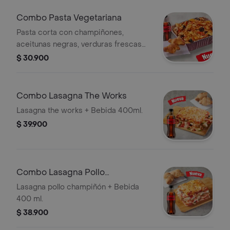
de pan recién horneados. Con una
bebida de coca cola de 400ml. No
Combo Pasta Vegetariana
incluye salsa de ajo, llevala por $2.900
Pasta corta con champiñones,
adicionales.
aceitunas negras, verduras frescas
(tomate, cebolla) y queso mozzarella .
$ 30.900
Con mezcla de salsa pizza, bechamel
y ajo, acompañada de dos knots de
pan recién horneados. Con una
Combo Lasagna The Works
bebida de coca cola de 400ml. No
Lasagna the works + Bebida 400ml.
incluye salsa de ajo, llevala por $2.900
$ 39.900
adicionales.
Combo Lasagna Pollo
Champiñón
Lasagna pollo champiñón + Bebida
400 ml.
$ 38.900