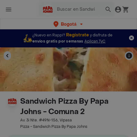
Bogotá
Regístrate
¿Nuevo en Rappi?
y disfruta de
envíos gratis por semanas
Aplican TyC
Sandwich Pizza By Papa
Johns - Comuna 2
Av. 3i Nte. #49N-156, Vipasa
Pizza - Sandwich Pizza By Papa Johns