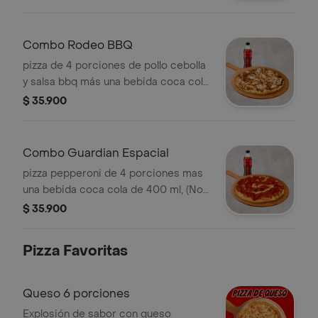
Pimienta Roja y Pepperoncini.
Combo Rodeo BBQ
pizza de 4 porciones de pollo cebolla
y salsa bbq más una bebida coca cola
de 400 ml, (No incluye coleccionable
$ 35.900
para este canal). Incluye Salsa de Ajo,
Sazonador Pimienta Roja y
Pepperoncini.
Combo Guardian Espacial
pizza pepperoni de 4 porciones mas
una bebida coca cola de 400 ml, (No
incluye coleccionable para este
$ 35.900
canal). Incluye Salsa de Ajo,
Sazonador Pimienta Roja y
Pizza Favoritas
Pepperoncini.
Queso 6 porciones
Explosión de sabor con queso