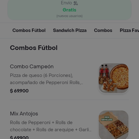
Envío
Gratis
(nuevos usuarios)
Combos Fútbol
Sandwich Pizza
Combos
Pizza Fa
Combos Fútbol
Combo Campeón
Pizza de queso (6 Porciones),
acompañado de Pepperoni Rolls,
arequipe rolls y 2 Coca Cola (400ML).
$ 69.900
Incluye Salsa de Ajo, Sazonador
Pimienta Roja y Pepperoncini.
Mix Antojos
Rolls de Pepperoni + Rolls de
chocolate + Rolls de arequipe + Garlic
knots (8 de cada uno).
$ 69.900