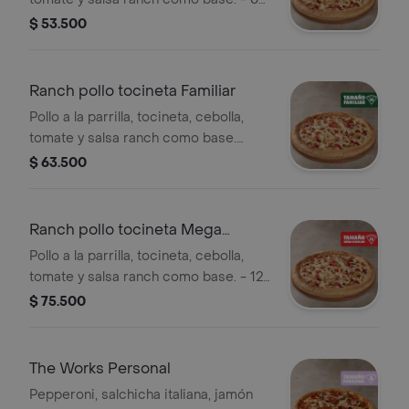
porciones. Incluye Salsa de Ajo,
$ 53.500
Sazonador Pimienta Roja y
Pepperoncini.
Ranch pollo tocineta Familiar
Pollo a la parrilla, tocineta, cebolla,
tomate y salsa ranch como base.
Incluye Salsa de Ajo, Sazonador
$ 63.500
Pimienta Roja y Pepperoncini.
Ranch pollo tocineta Mega
Familiar
Pollo a la parrilla, tocineta, cebolla,
tomate y salsa ranch como base. - 12
porciones. Incluye Salsa de Ajo,
$ 75.500
Sazonador Pimienta Roja y
Pepperoncini.
The Works Personal
Pepperoni, salchicha italiana, jamón