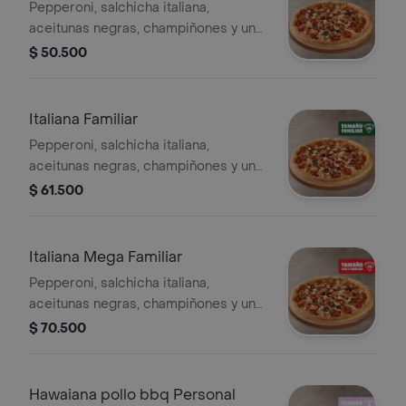
Pepperoni, salchicha italiana,
aceitunas negras, champiñones y un
toque de orégano. - 8 porciones.
$ 50.500
Incluye Salsa de Ajo, Sazonador
Pimienta Roja y Pepperoncini.
Italiana Familiar
Pepperoni, salchicha italiana,
aceitunas negras, champiñones y un
toque de orégano. - 10 porciones.
$ 61.500
Incluye Salsa de Ajo, Sazonador
Pimienta Roja y Pepperoncini.
Italiana Mega Familiar
Pepperoni, salchicha italiana,
aceitunas negras, champiñones y un
toque de orégano. - 12 porciones.
$ 70.500
Incluye Salsa de Ajo, Sazonador
Pimienta Roja y Pepperoncini.
Hawaiana pollo bbq Personal