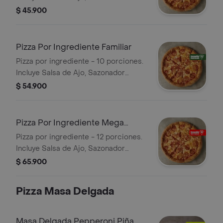
Pimienta Roja y Pepperoncini.
$ 45.900
Pizza Por Ingrediente Familiar
Pizza por ingrediente - 10 porciones.
Incluye Salsa de Ajo, Sazonador
Pimienta Roja y Pepperoncini.
$ 54.900
Pizza Por Ingrediente Mega
Familiar
Pizza por ingrediente - 12 porciones.
Incluye Salsa de Ajo, Sazonador
Pimienta Roja y Pepperoncini.
$ 65.900
Pizza Masa Delgada
Masa Delgada Pepperoni Piña