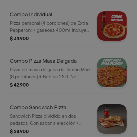
Combo Individual
Pizza personal (4 porciones) de Extra
Pepperoni + gaseosa 400ml. Incluye
Salsa de Ajo, Sazonador Pimienta
$ 34.900
Roja y Pepperoncini.
Combo Pizza Masa Delgada
Pizza de masa delgada de Jamón Maíz
(8 porciones) + Bebida 1.5Lt. No
incluye salsa de ajo, llevala por $2.900
$ 42.900
adicionales.
Combo Sandwich Pizza
Sandwich Pizza dividido en dos
pedazos. Con sabor a elección +
Bebida 400ml. No incluye salsa de
$ 28.900