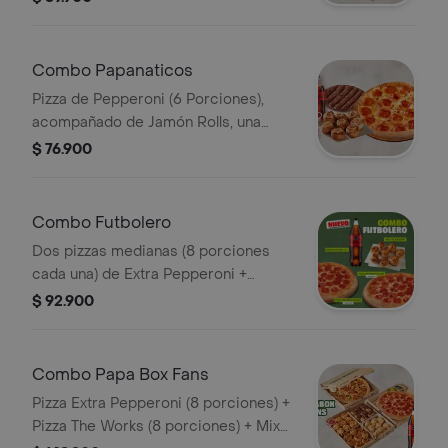
Combo Papanaticos
Pizza de Pepperoni (6 Porciones),
acompañado de Jamón Rolls, una
pizza de chocolate, y 2 Coca Cola
$ 76.900
(400ML). Incluye Salsa de Ajo,
Sazonador Pimienta Roja y
Pepperoncini.
Combo Futbolero
Dos pizzas medianas (8 porciones
cada una) de Extra Pepperoni +
Arequipe Rolls + Gaseosa 1,5L. Incluye
$ 92.900
Salsa de Ajo, Sazonador Pimienta
Roja y Pepperoncini.
Combo Papa Box Fans
Pizza Extra Pepperoni (8 porciones) +
Pizza The Works (8 porciones) + Mix