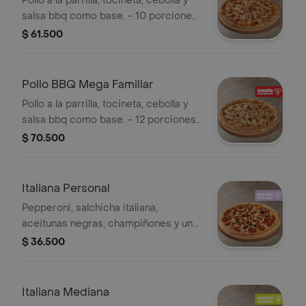
Pollo a la parrilla, tocineta, cebolla y
salsa bbq como base. - 10 porciones.
Incluye Salsa de Ajo, Sazonador
$ 61.500
Pimienta Roja y Pepperoncini.
Pollo BBQ Mega Familiar
Pollo a la parrilla, tocineta, cebolla y
salsa bbq como base. - 12 porciones.
Incluye Salsa de Ajo, Sazonador
$ 70.500
Pimienta Roja y Pepperoncini.
Italiana Personal
Pepperoni, salchicha italiana,
aceitunas negras, champiñones y un
toque de orégano - 4 porciones.
$ 36.500
Incluye Salsa de Ajo, Sazonador
Pimienta Roja y Pepperoncini.
Italiana Mediana