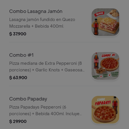
Combo Lasagna Jamón
Lasagna jamón fundido en Quezo
Mozzarella + Bebida 400ml.
$ 37.900
Combo #1
Pizza mediana de Extra Pepperoni (8
porciones) + Garlic Knots + Gaseosa
1,5L. Incluye Salsa de Ajo, Sazonador
$ 63.900
Pimienta Roja y Pepperoncini.
Combo Papaday
Pizza Papadays Pepperoni (6
porciones) + Bebida 400ml. Incluye
Salsa de Ajo, Sazonador Pimienta
$ 29.900
Roja y Pepperoncini.