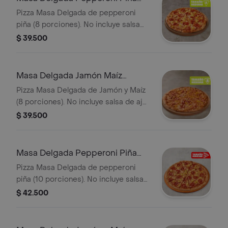
Mediana
Pizza Masa Delgada de pepperoni
piña (8 porciones). No incluye salsa
de ajo, llevala por $2.900 adicionales.
$ 39.500
Masa Delgada Jamón Maíz
Mediana
Pizza Masa Delgada de Jamón y Maíz
(8 porciones). No incluye salsa de ajo,
llevala por $2.900 adicionales.
$ 39.500
Masa Delgada Pepperoni Piña
Familiar
Pizza Masa Delgada de pepperoni
piña (10 porciones). No incluye salsa
de ajo, llevala por $2.900 adicionales.
$ 42.500