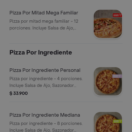
Pizza Por Mitad Mega Familiar
Pizza por mitad mega familiar - 12
porciones. Incluye Salsa de Ajo,
Sazonador Pimienta Roja y
Pepperoncini.
Pizza Por Ingrediente
Pizza Por Ingrediente Personal
Pizza por ingrediente - 4 porciones.
Incluye Salsa de Ajo, Sazonador
Pimienta Roja y Pepperoncini.
$ 33.900
Pizza Por Ingrediente Mediana
Pizza por ingrediente - 8 porciones.
Incluye Salsa de Ajo, Sazonador