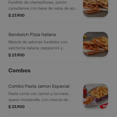
Champiñón
Fundido de champiñones, jamón
canadiense con base de salsa de ajo
de 3 espirales que le dan un toque
$ 23.900
perfecto! No incluye salsa de ajo,
llevala por $2.900 adicionales.
Sandwich Pizza Italiana
Mezcla de sabores fundidos con
salchicha italiana, pepperoni y
sazonador italiano. No incluye salsa
$ 23.900
de ajo, llevala por $2.900 adicionales.
Combos
Combo Pasta Jamon Especial
Pasta corta con Jamón y tocineta ,
queso mozzarella, con mezcla de
salsa de ajo y bechamel con
$ 33.900
especias. Acompañada de dos knots