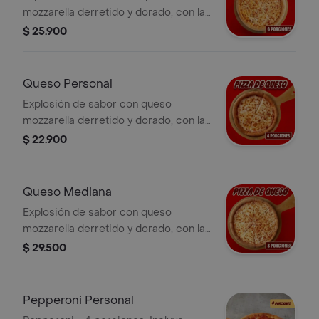
mozzarella derretido y dorado, con la
salsa pizza de Papa Johns con su
$ 25.900
sabor inconfundible. Incluye Salsa de
Ajo, Sazonador Pimienta Roja y
Pepperoncini.
Queso Personal
Explosión de sabor con queso
mozzarella derretido y dorado, con la
salsa pizza de Papa Johns con su
$ 22.900
sabor inconfundible. 4 porciones.
Incluye Salsa de Ajo, Sazonador
Pimienta Roja y Pepperoncini.
Queso Mediana
Explosión de sabor con queso
mozzarella derretido y dorado, con la
salsa pizza de Papa Johns con su
$ 29.500
sabor inconfundible. 8 porciones.
Incluye Salsa de Ajo, Sazonador
Pimienta Roja y Pepperoncini.
Pepperoni Personal