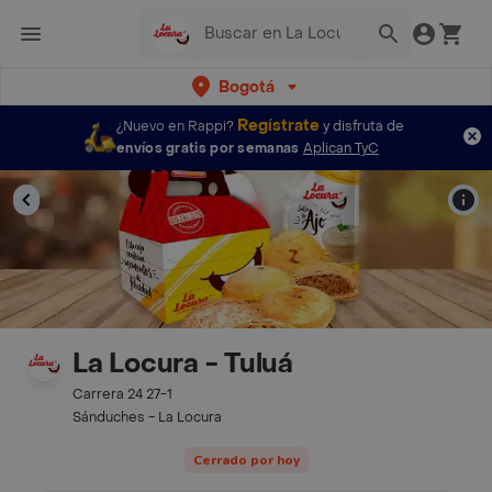
Bogotá
Regístrate
¿Nuevo en Rappi?
y disfruta de
envíos gratis por semanas
Aplican TyC
La Locura - Tuluá
Carrera 24 27-1
Sánduches - La Locura
Cerrado por hoy