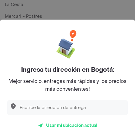
La Cesta
Mercari - Postres
Myriam Camhi Co
Magnifique
Empanaditas de Pipian - Empanadas
Desayunadero de la 42
Ingresa tu dirección en Bogotá:
Luisa Postres
Mejor servicio, entregas más rápidas y los precios
Sopitas y Frijoladas
más convenientes!
Subway
En los mas de 26 opiniones de clientes de Rappi fueron
Usar mi ubicación actual
realizadas pidiendo a domicilio de La Locura en Tulua y lo