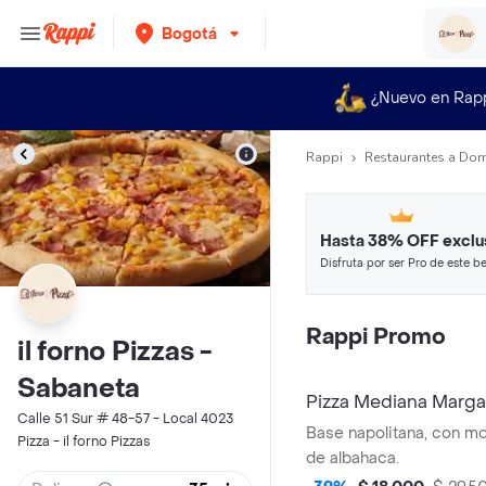
Bogotá
¿Nuevo en Rap
Rappi
Restaurantes a Dom
Hasta 38% OFF exclu
Disfruta por ser Pro de este be
restaurantes y tiendas más top
Rappi Promo
il forno Pizzas -
Sabaneta
Pizza Mediana Marga
Calle 51 Sur # 48-57 - Local 4023
Base napolitana, con mo
Pizza - il forno Pizzas
de albahaca.