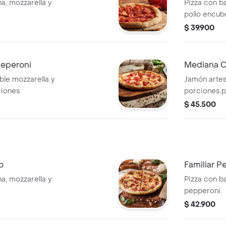
a, mozzarella y
Pizza con ba
pollo encub
$ 39.900
Peperoni
Mediana C
ble mozzarella y
Jamón artes
iones.
porciones.pi
mozzarella,
$ 45.500
o
Familiar P
a, mozzarella y
Pizza con ba
pepperoni.
$ 42.900