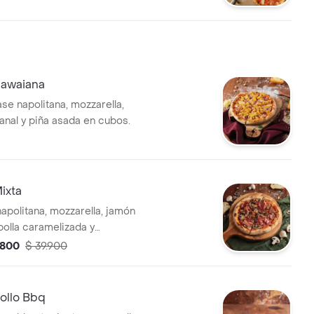
awaiana
se napolitana, mozzarella,
anal y piña asada en cubos.
ixta
apolitana, mozzarella, jamón
bolla caramelizada y
. 6 porciones.
.800
$ 39.900
ollo Bbq