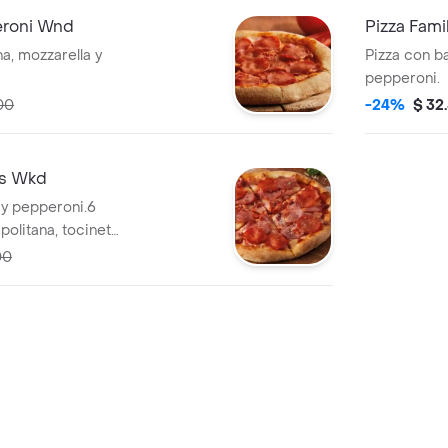
eroni Wnd
Pizza Fami
a, mozzarella y
Pizza con ba
pepperoni.
00
-24%
$ 32
es Wkd
 y pepperoni.6
olitana, tocineta,
00