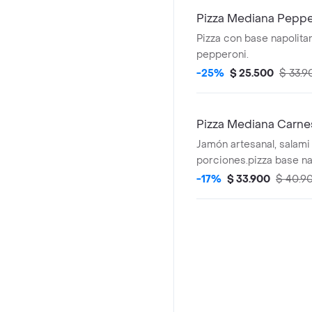
Pizza Mediana Pepp
Pizza con base napolitan
pepperoni.
-25%
$ 25.500
$ 33.9
Pizza Mediana Carn
Jamón artesanal, salami
porciones.pizza base nap
mozzarella,
-17%
$ 33.900
$ 40.9