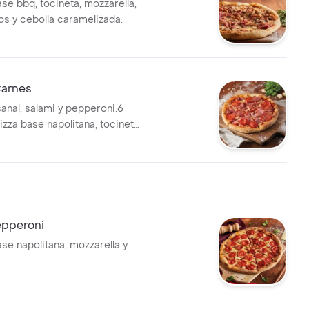
se bbq, tocineta, mozzarella,
os y cebolla caramelizada.
arnes
anal, salami y pepperoni.6
zza base napolitana, tocineta,
epperoni
se napolitana, mozzarella y