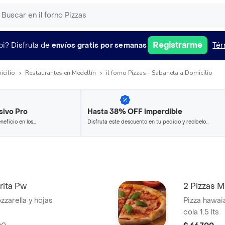
Registrarme
pi?
Disfruta de
envíos gratis por semanas
Tér
icilio
Restaurantes en Medellín
il forno Pizzas - Sabaneta a Domicilio
sivo Pro
Hasta 38% OFF imperdible
neficio en los
Disfruta este descuento en tu pedido y recíbelo
.
en minutos.
rita Pw
2 Pizzas M
zzarella y hojas
Pizza hawai
cola 1.5 lts