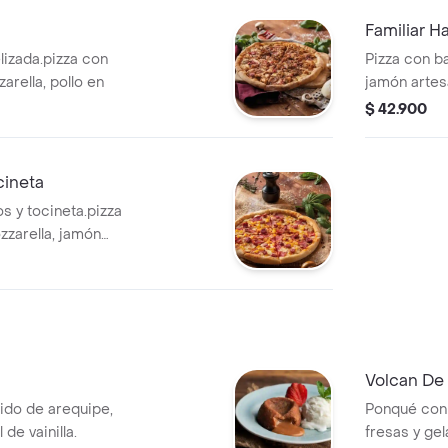
Familiar H
izada.pizza con
Pizza con ba
arella, pollo en
jamón artes
$ 42.900
cineta
s y tocineta.pizza
zzarella, jamón
Volcan De
ido de arequipe,
Ponqué con 
 de vainilla.
fresas y gel