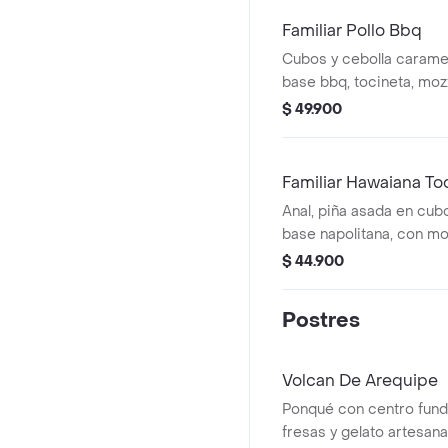
Familiar Pollo Bbq
Cubos y cebolla caramel
base bbq, tocineta, mozz
$ 49.900
Familiar Hawaiana To
Anal, piña asada en cubo
base napolitana, con mo
artes
$ 44.900
Postres
Volcan De Arequipe
Ponqué con centro fund
fresas y gelato artesanal