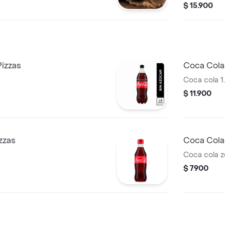
$ 15.900
Pizzas
Coca Cola 
Coca cola 1.
$ 11.900
zzas
Coca Cola
Coca cola z
$ 7900