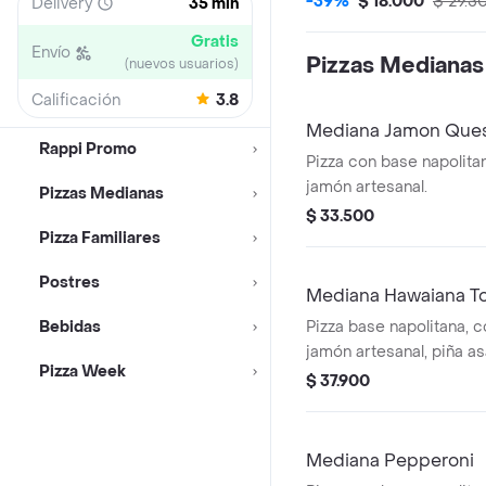
-39%
$ 18.000
$ 29.5
Delivery
35 min
Gratis
Envío
Pizzas Medianas
(nuevos usuarios)
Calificación
3.8
Mediana Jamon Que
Rappi Promo
Pizza con base napolitan
jamón artesanal.
Pizzas Medianas
$ 33.500
Pizza Familiares
Postres
Mediana Hawaiana To
Bebidas
Pizza base napolitana, c
jamón artesanal, piña a
Pizza Week
tocineta.
$ 37.900
Mediana Pepperoni