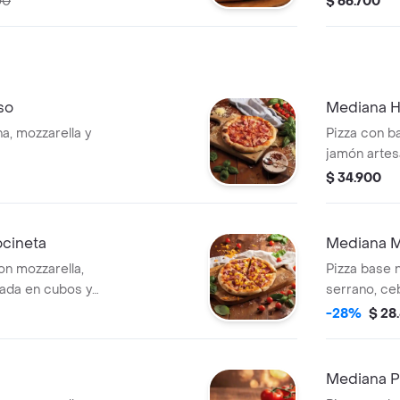
00
$ 66.700
so
Mediana H
a, mozzarella y
Pizza con ba
jamón artes
$ 34.900
cineta
Mediana M
on mozzarella,
Pizza base n
sada en cubos y
serrano, ce
champiñones
-28%
$ 28
Mediana P