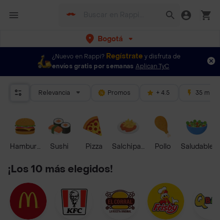
Bogotá
Regístrate
¿Nuevo en Rappi?
y disfruta de
envíos gratis por semanas
Aplican TyC
Relevancia
Promos
+ 4.5
35 mins
Hamburguesa
Sushi
Pizza
Salchipapas
Pollo
Saludable
¡Los 10 más elegidos!