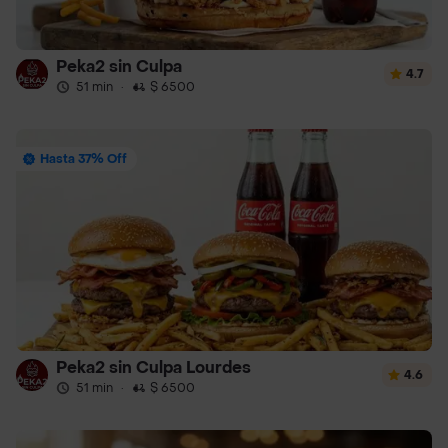
Peka2 sin Culpa
4.7
51 min
·
$ 6500
Hasta 37% Off
Peka2 sin Culpa Lourdes
4.6
51 min
·
$ 6500