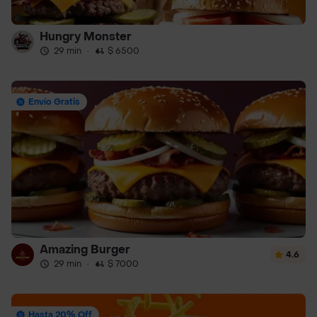
Hungry Monster
29 min
·
$ 6500
Envío Gratis
Amazing Burger
4.6
29 min
·
$ 7000
Hasta 20% Off