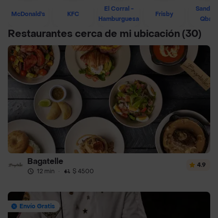
El Corral -
Sandwi
McDonald's
KFC
Frisby
Hamburguesa
Qban
Restaurantes cerca de mi ubicación
(30)
Bagatelle
4.9
12 min
·
$ 4500
Envío Gratis