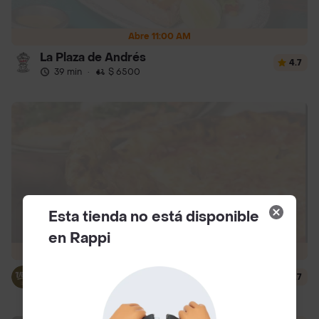
Abre 11:00 AM
La Plaza de Andrés
4.7
39 min
·
$ 6500
Esta tienda no está disponible
en Rappi
Abre 12:15 PM
Vitto
4.7
29 min
·
$ 6500