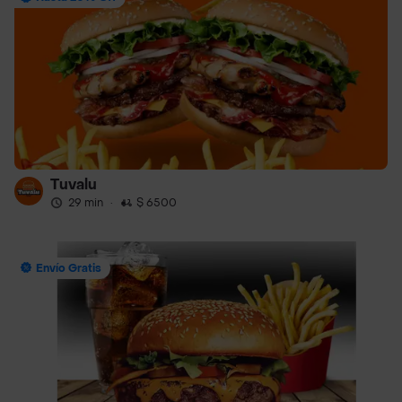
Tuvalu
29 min
·
$ 6500
Envío Gratis