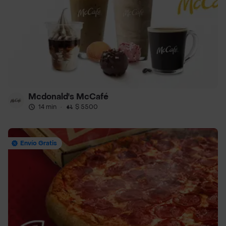
Mcdonald's McCafé
14 min
·
$ 5500
Envío Gratis