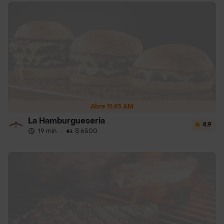
Abre 11:45 AM
La Hamburgueseria
4.9
19 min
·
$ 6500