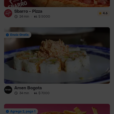
Sbarro - Pizza
4.6
24 min
·
$ 5000
Envío Gratis
Amen Bogota
34 min
·
$ 7000
Agrega 2, paga 1