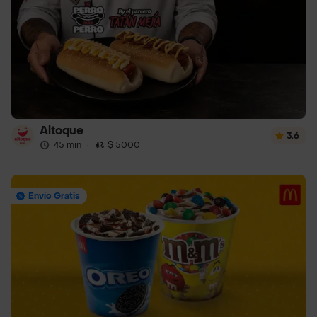
Altoque
3.6
45 min
·
$ 5000
Envío Gratis