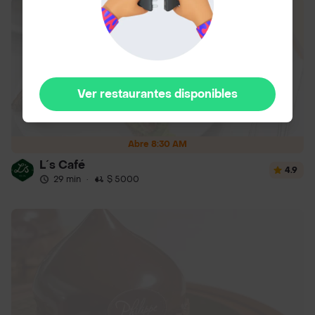
Ver restaurantes disponibles
Abre 8:30 AM
L´s Café
4.9
29 min
·
$ 5000