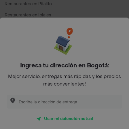
Restaurantes en Pitalito
Restaurantes en Ipiales
Restaurantes en San Andres
Restaurantes cerca de mi para pedir Comida a Domicilio -
Top Marcas y Cadenas de Restaurantes
Ingresa tu dirección en Bogotá:
Encuéntranos en estos países
Mejor servicio, entregas más rápidas y los precios
más convenientes!
App Store
Google play
AppGallery
Usar mi ubicación actual