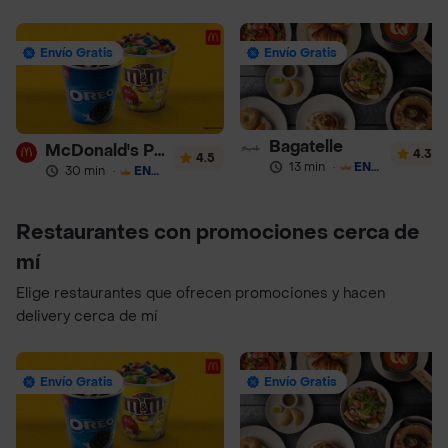
Envío Gratis
Envío Gratis
Bagatelle
McDonald's Postres
4.3
4.5
13 min
·
ENVÍO GRATIS
30 min
·
ENVÍO GRATIS
Restaurantes con promociones cerca de
mí
Elige restaurantes que ofrecen promociones y hacen
delivery cerca de mí
Envío Gratis
Envío Gratis