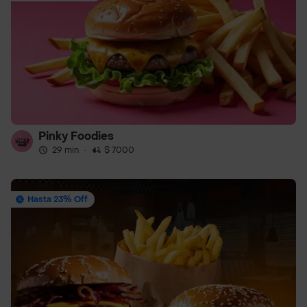
Pinky Foodies
29 min
·
$ 7000
Hasta 23% Off