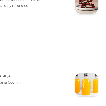
Red Velvet con chunks de
lanco y relleno de
.
aranja
nja (335 ml).