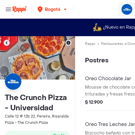
Bogotá
¿Nuevo en Rap
Rappi
Restaurantes a Dom
Postres
Oreo Chocolate Jar
Mousse de chocolate c
trituradas y fresas fres
The Crunch Pizza
$ 12.900
- Universidad
Calle 12 # 12b 22, Pereira, Risaralda
Pizza - The Crunch Pizza
Oreo Tres Leches Jar
Bizcocho bañado con tr