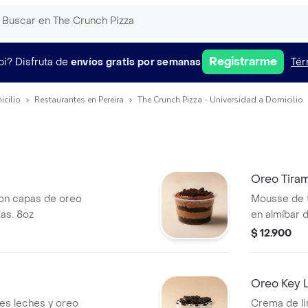
Registrarme
pi?
Disfruta de
envíos gratis por semanas
Tér
icilio
Restaurantes en Pereira
The Crunch Pizza - Universidad a Domicilio
Oreo Tiram
on capas de oreo
Mousse de 
cas. 8oz
en almíbar de
trituradas. 
$ 12.900
Oreo Key L
es leches y oreo
Crema de li