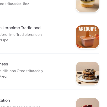
eo trituradas. 8oz
 Jeronimo Tradicional
Jeronimo Tradicional con
quipe.
ness
ainilla con Oreo triturada y
reo.
ation