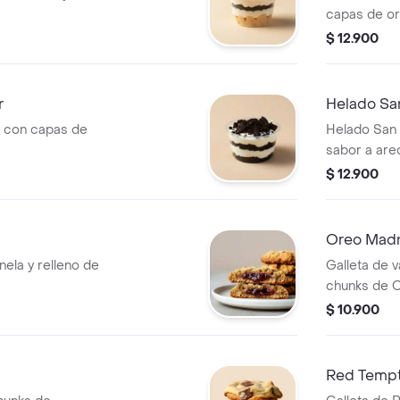
capas de or
$ 12.900
r
Helado San
 con capas de
Helado San 
sabor a are
$ 12.900
Oreo Mad
nela y relleno de
Galleta de v
chunks de O
$ 10.900
Red Tempt