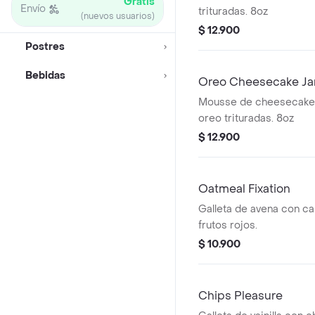
Gratis
Envío
trituradas. 8oz
(nuevos usuarios)
$ 12.900
Postres
Bebidas
Oreo Cheesecake Ja
Mousse de cheesecake
oreo trituradas. 8oz
$ 12.900
Oatmeal Fixation
Galleta de avena con ca
frutos rojos.
$ 10.900
Chips Pleasure