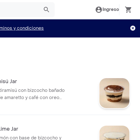
Ingreso
minos y condiciones
isú Jar
tiramisú con bizcocho bañado
 amaretto y café con oreo
8oz
ime Jar
món con base de bizcocho y