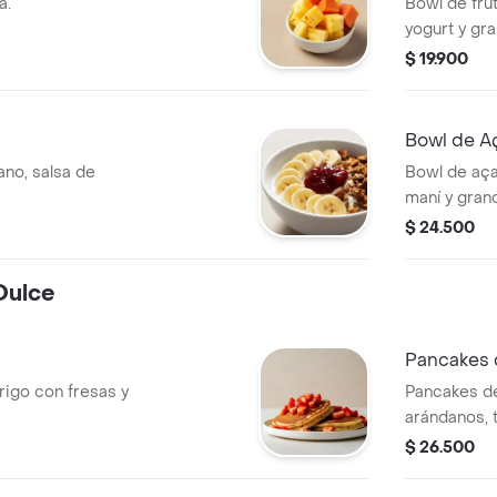
a.
Bowl de fru
yogurt y gra
$ 19.900
Bowl de A
no, salsa de
Bowl de aça
maní y grano
$ 24.500
Dulce
Pancakes 
rigo con fresas y
Pancakes de
arándanos, 
maple.
$ 26.500