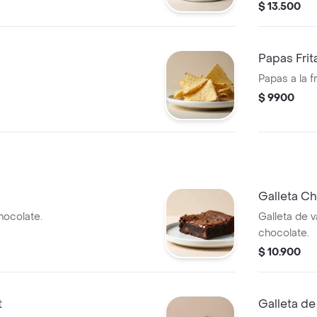
$ 13.500
Papas Frit
Papas a la 
$ 9900
Galleta C
ocolate.
Galleta de v
chocolate.
$ 10.900
t
Galleta d