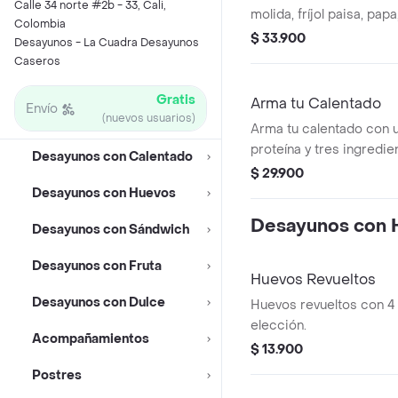
Calle 34 norte #2b - 33, Cali,
molida, fríjol paisa, pa
Colombia
cilantro.
$ 33.900
Desayunos - La Cuadra Desayunos
Caseros
Gratis
Arma tu Calentado
Envío
(nuevos usuarios)
Arma tu calentado con 
proteína y tres ingredie
Desayunos con Calentado
$ 29.900
Desayunos con Huevos
Desayunos con 
Desayunos con Sándwich
Desayunos con Fruta
Huevos Revueltos
Desayunos con Dulce
Huevos revueltos con 4 
elección.
Acompañamientos
$ 13.900
Postres