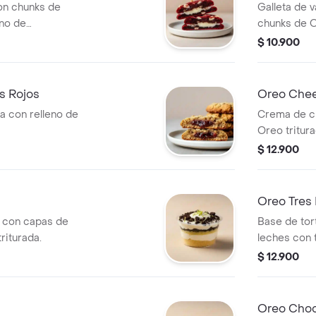
on chunks de
Galleta de v
eno de
chunks de O
$ 10.900
os Rojos
Oreo Chee
la con relleno de
Crema de c
Oreo tritura
$ 12.900
Oreo Tres 
la con capas de
Base de tort
riturada.
leches con 
$ 12.900
Oreo Choc