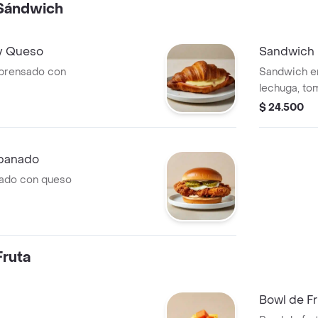
Sándwich
y Queso
Sandwich 
 prensado con
Sandwich en
lechuga, to
picante.
$ 24.500
Apanado
nado con queso
ruta
Bowl de Fr