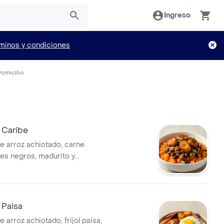
Ingreso
minos y condiciones
omicilio
 Caribe
e arroz achiotado, carne
oles negros, madurito y
 Paisa
 arroz achiotado, frijol paisa,