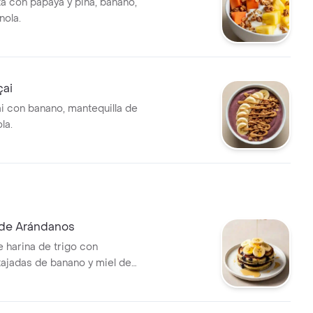
ta con papaya y piña, banano,
nola.
çai
i con banano, mantequilla de
la.
de Arándanos
 harina de trigo con
tajadas de banano y miel de