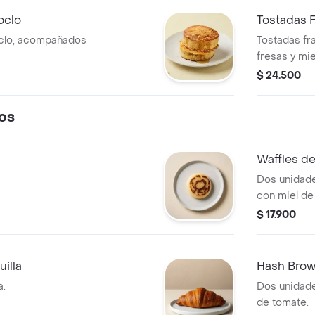
oclo
Tostadas 
oclo, acompañados
Tostadas fr
fresas y mie
$ 24.500
os
Waffles d
Dos unidade
con miel de
$ 17.900
illa
Hash Bro
a.
Dos unidad
de tomate.