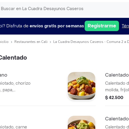
Registrarme
pi?
Disfruta de
envíos gratis por semanas
Tér
icilio
Restaurantes en Cali
La Cuadra Desayunos Caseros - Comuna 2 a D
Calentado
ano
Calentado
iotado, chorizo
Calentado d
, papa,
molida, fríj
cilantro.
$ 42.500
Calentado
hiotado, carne
Calentado de