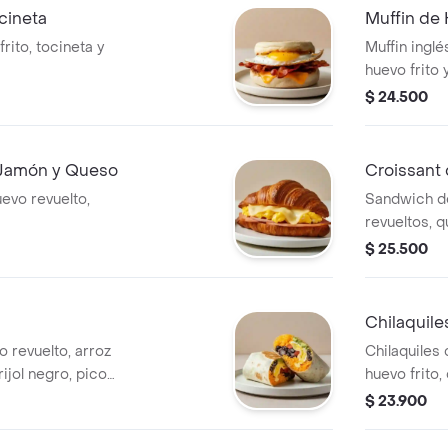
cineta
Muffin de
rito, tocineta y
Muffin ingl
huevo frito
$ 24.500
 Jamón y Queso
Croissant
uevo revuelto,
Sandwich d
revueltos, 
crocante.
$ 25.500
Chilaquile
o revuelto, arroz
Chilaquiles 
ijol negro, pico
huevo frito,
verde.
$ 23.900