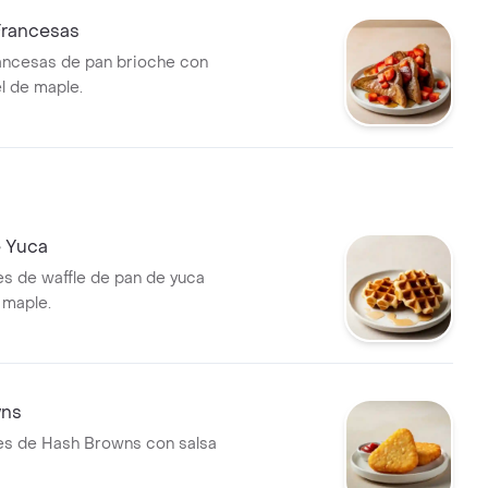
Francesas
ancesas de pan brioche con
l de maple.
e Yuca
s de waffle de pan de yuca
 maple.
wns
es de Hash Browns con salsa