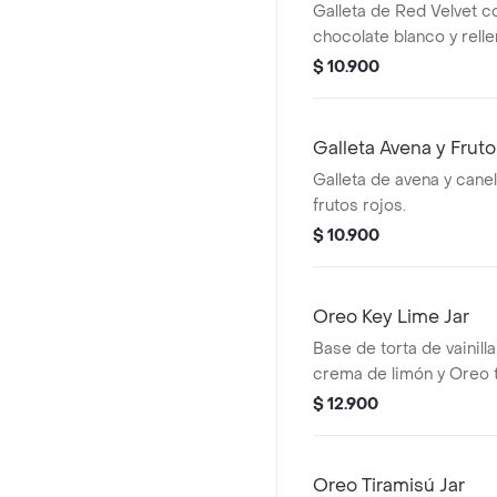
Galleta de Red Velvet c
chocolate blanco y rell
Cheesecake.
$ 10.900
Galleta Avena y Frut
Galleta de avena y cane
frutos rojos.
$ 10.900
Oreo Key Lime Jar
Base de torta de vainil
crema de limón y Oreo t
$ 12.900
Oreo Tiramisú Jar