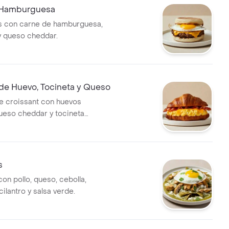
 Hamburguesa
és con carne de hamburguesa,
 y queso cheddar.
 de Huevo, Tocineta y Queso
e croissant con huevos
queso cheddar y tocineta
s
con pollo, queso, cebolla,
 cilantro y salsa verde.