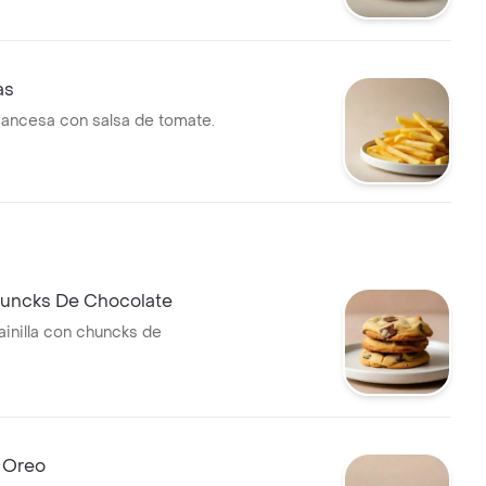
as
francesa con salsa de tomate.
huncks De Chocolate
ainilla con chuncks de
e Oreo