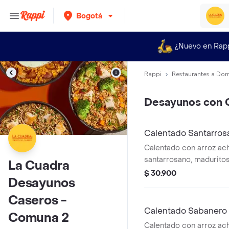
Bogotá
¿Nuevo en Rap
Rappi
Restaurantes a Dom
Desayunos con 
Calentado Santarros
Calentado con arroz ach
santarrosano, maduritos
La Cuadra
guacamole y cilantro.
$ 30.900
Desayunos
Caseros -
Calentado Sabanero
Comuna 2
Calentado con arroz ac