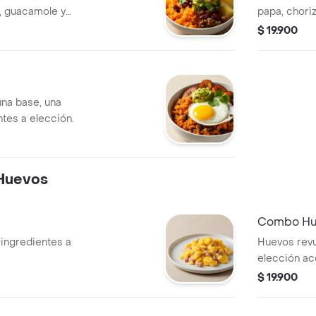
pa, guacamole y
papa, chori
huevo frito.
$ 19.900
una base, una
ntes a elección.
Huevos
Combo Hu
ingredientes a
Huevos revu
elección a
bebida.
$ 19.900