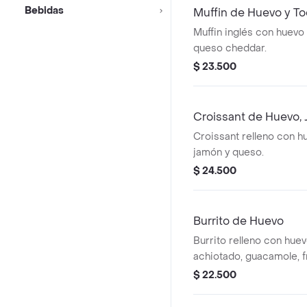
Bebidas
Muffin de Huevo y To
Muffin inglés con huevo f
queso cheddar.
$ 23.500
Croissant de Huevo,
Croissant relleno con h
jamón y queso.
$ 24.500
Burrito de Huevo
Burrito relleno con huev
achiotado, guacamole, fr
de gallo, queso y salsa 
$ 22.500