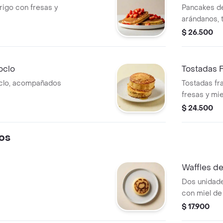
rigo con fresas y
Pancakes de
arándanos, 
maple.
$ 26.500
oclo
Tostadas 
oclo, acompañados
Tostadas fr
fresas y mie
$ 24.500
os
Waffles d
Dos unidade
con miel de
$ 17.900