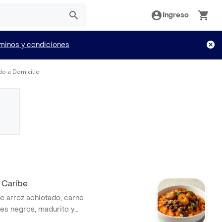
Ingreso
minos y condiciones
do a Domicilio
 Caribe
e arroz achiotado, carne
oles negros, madurito y