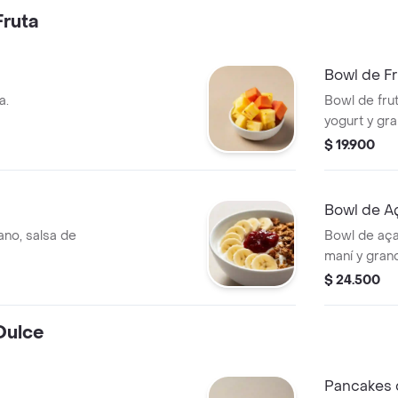
ruta
Bowl de Fr
a.
Bowl de fru
yogurt y gra
$ 19.900
Bowl de A
no, salsa de
Bowl de aça
maní y grano
$ 24.500
Dulce
Pancakes 