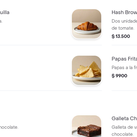
illa
Hash Bro
a.
Dos unidad
de tomate.
$ 13.500
Papas Frit
Papas a la 
$ 9900
Galleta C
ocolate.
Galleta de v
chocolate.