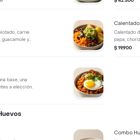
00
$ 42.500
Calentado
hiotado, carne
Calentado de
pa, guacamole y
papa, chori
huevo frito.
$ 19.900
una base, una
ntes a elección.
Huevos
Combo Hu