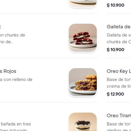
$ 10.900
t
Galleta d
on chunks de
Galleta de v
eno de
chunks de O
$ 10.900
os Rojos
Oreo Key L
la con relleno de
Base de tor
crema de li
$ 12.900
Oreo Tiram
a bañada en tres
Base de tort
reo triturada.
almíbar de 