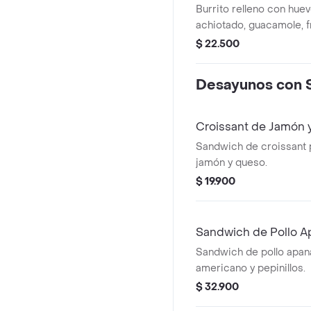
Burrito relleno con huev
achiotado, guacamole, fr
de gallo, queso y salsa 
$ 22.500
Desayunos con 
Croissant de Jamón 
Sandwich de croissant
jamón y queso.
$ 19.900
Sandwich de Pollo 
Sandwich de pollo apa
americano y pepinillos.
$ 32.900