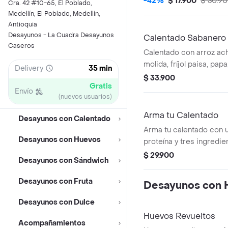
-42%
$ 17.900
$ 30.9
Cra. 42 #10-65, El Poblado,
Medellín, El Poblado, Medellín,
Antioquia
Desayunos - La Cuadra Desayunos
Calentado Sabanero
Caseros
Calentado con arroz ac
molida, fríjol paisa, pa
Delivery
35 min
cilantro.
$ 33.900
Gratis
Envío
(nuevos usuarios)
Arma tu Calentado
Desayunos con Calentado
Arma tu calentado con 
Desayunos con Huevos
proteína y tres ingredie
$ 29.900
Desayunos con Sándwich
Desayunos con Fruta
Desayunos con 
Desayunos con Dulce
Huevos Revueltos
Acompañamientos