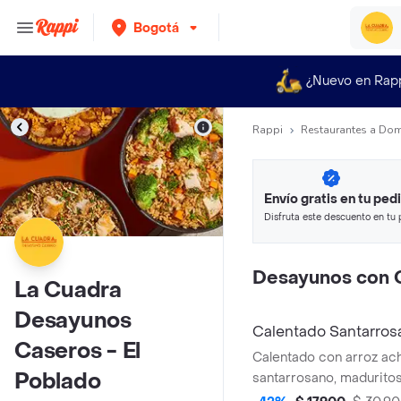
Bogotá
¿Nuevo en Rap
Rappi
Restaurantes a Dom
Envío gratis en tu ped
Disfruta este descuento en tu 
en minutos.
Desayunos con 
La Cuadra
Desayunos
Calentado Santarros
Caseros - El
Calentado con arroz ach
Poblado
santarrosano, maduritos
guacamole y cilantro.