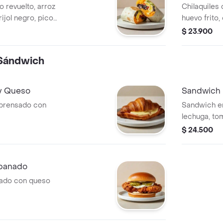
o revuelto, arroz
Chilaquiles 
ijol negro, pico
huevo frito,
verde.
$ 23.900
Sándwich
y Queso
Sandwich 
 prensado con
Sandwich en
lechuga, to
picante.
$ 24.500
Apanado
nado con queso