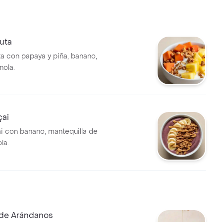
uta
ta con papaya y piña, banano,
nola.
çai
i con banano, mantequilla de
la.
de Arándanos