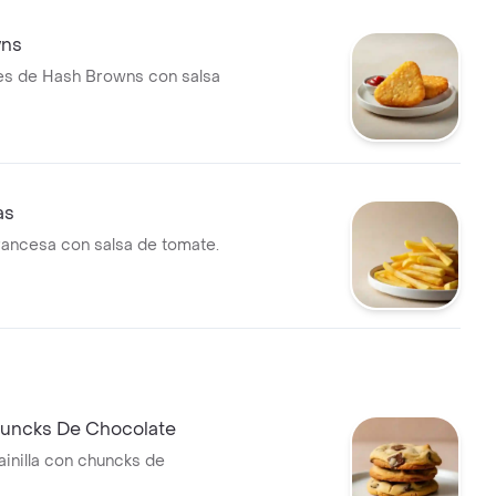
wns
es de Hash Browns con salsa
as
francesa con salsa de tomate.
huncks De Chocolate
ainilla con chuncks de