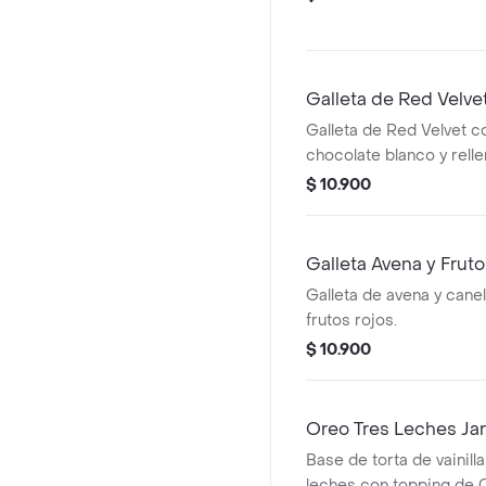
Galleta de Red Velve
Galleta de Red Velvet c
chocolate blanco y rell
Cheesecake.
$ 10.900
Galleta Avena y Frut
Galleta de avena y cane
frutos rojos.
$ 10.900
Oreo Tres Leches Jar
Base de torta de vainill
leches con topping de O