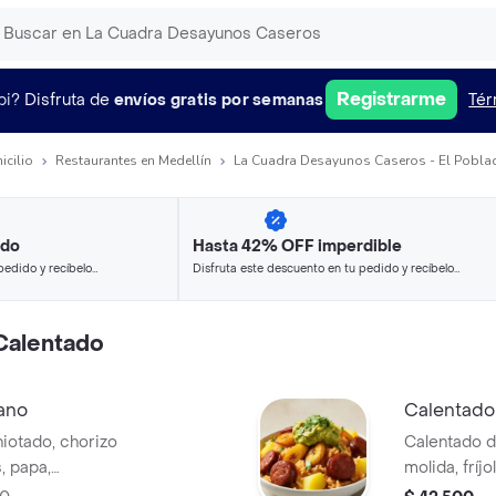
Registrarme
pi?
Disfruta de
envíos gratis por semanas
Tér
icilio
Restaurantes en Medellín
La Cuadra Desayunos Caseros - El Pobla
ido
Hasta 42% OFF imperdible
pedido y recíbelo
Disfruta este descuento en tu pedido y recíbelo
en minutos.
Calentado
ano
Calentado
iotado, chorizo
Calentado d
, papa,
molida, fríj
cilantro.