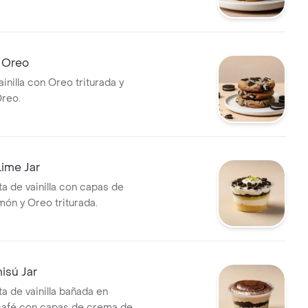
e Oreo
ainilla con Oreo triturada y
reo.
ime Jar
ta de vainilla con capas de
món y Oreo triturada.
isú Jar
a de vainilla bañada en
café con capas de crema de