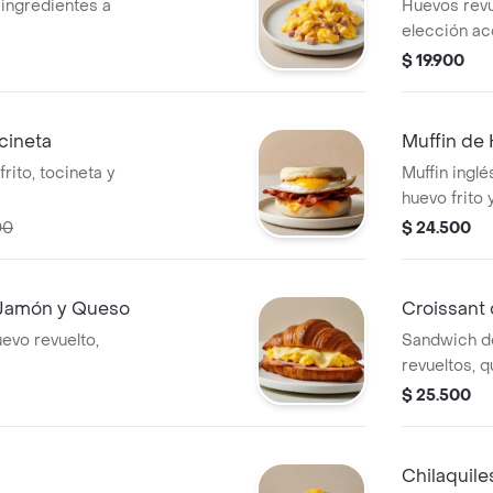
ingredientes a
Huevos revu
elección a
bebida.
$ 19.900
cineta
Muffin de
rito, tocineta y
Muffin ingl
huevo frito
00
$ 24.500
 Jamón y Queso
Croissant
uevo revuelto,
Sandwich d
revueltos, 
crocante.
$ 25.500
Chilaquile