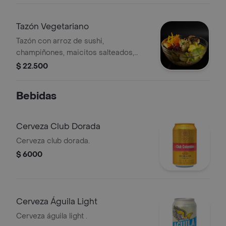
Tazón Vegetariano
Tazón con arroz de sushi,
champiñones, maicitos salteados,
brócoli al panko, mango, pepino
$ 22.500
fresco, aguacate y zanahoria.
Bebidas
Cerveza Club Dorada
Cerveza club dorada.
$ 6000
Cerveza Águila Light
Cerveza águila light .