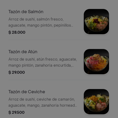
Tazón de Salmón
Arroz de sushi, salmón fresco,
aguacate, mango pintón, pepinillos
encurtidos y remolacha horneada.
$ 28.000
Tazón de Atún
Arroz de sushi, atún fresco, aguacate,
mango pintón, zanahoria encurtida,
aros de cebolla al panko.
$ 29.000
Tazón de Ceviche
Arroz de sushi, ceviche de camarón,
aguacate, mango, zanahoria horneada
y pepinillos encurtidos.
$ 29.500