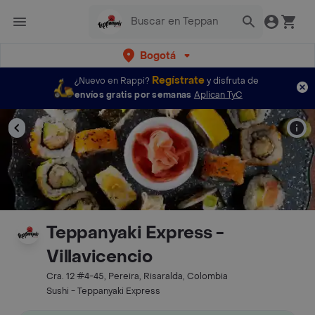
Bogotá
Regístrate
¿Nuevo en Rappi?
y disfruta de
envíos gratis por semanas
Aplican TyC
Teppanyaki Express -
Villavicencio
Cra. 12 #4-45, Pereira, Risaralda, Colombia
Sushi - Teppanyaki Express