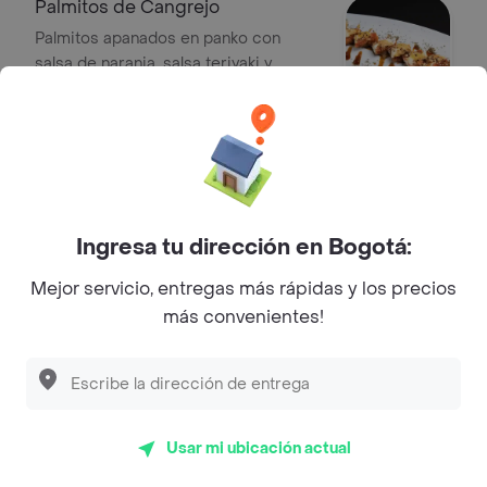
Palmitos de Cangrejo
Palmitos apanados en panko con
salsa de naranja, salsa teriyaki y
ajonjolí.
$ 20.000
Alitas de Pollo
5 Alitas de pollo marinadas en mix de
la casa.
Ingresa tu dirección en Bogotá:
$ 26.000
Mejor servicio, entregas más rápidas y los precios
más convenientes!
Langostinos de la Casa
Langostinos apanados al panko,
acompañados por verduras tempura.
$ 27.000
Usar mi ubicación actual