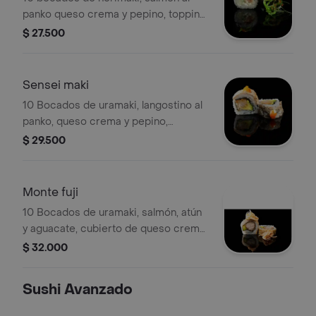
panko queso crema y pepino, topping
de wakame y masago.
$ 27.500
Sensei maki
10 Bocados de uramaki, langostino al
panko, queso crema y pepino,
cubierto de piel de salmón, topping
$ 29.500
de mayonesa japonesa y masago. .
Monte fuji
10 Bocados de uramaki, salmón, atún
y aguacate, cubierto de queso crema
y ensalada de kanikama, topping de
$ 32.000
ajonjolí blanco.
Sushi Avanzado