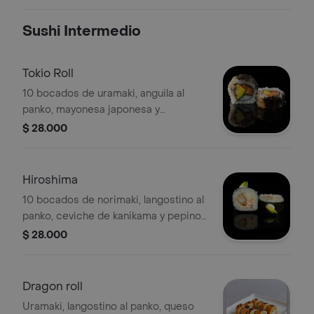
pollo + 1 coca-cola original 250 ml.
Sushi Intermedio
Tokio Roll
10 bocados de uramaki, anguila al
panko, mayonesa japonesa y
aguacate, envuelto en ajonjolí negro.
$ 28.000
Hiroshima
10 bocados de norimaki, langostino al
panko, ceviche de kanikama y pepino,
topping de chile dulce y aguacate.
$ 28.000
Dragon roll
Uramaki, langostino al panko, queso