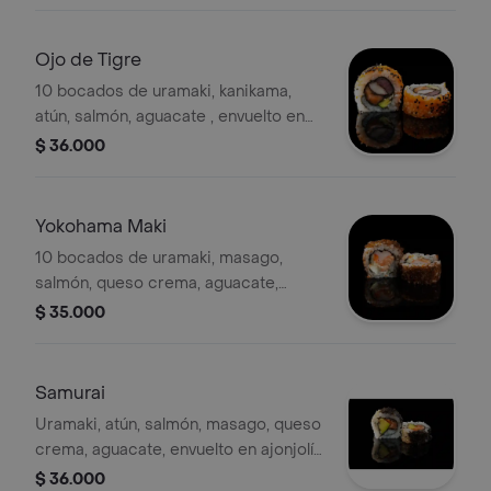
Ojo de Tigre
10 bocados de uramaki, kanikama,
atún, salmón, aguacate , envuelto en
masago y ajonjolí negro, topping de
$ 36.000
salsa dinamita.
Yokohama Maki
10 bocados de uramaki, masago,
salmón, queso crema, aguacate,
envuelto en tobiko., topping de salsa
$ 35.000
dinamita.
Samurai
Uramaki, atún, salmón, masago, queso
crema, aguacate, envuelto en ajonjolí
blanco, ajonjolí negro, tobiko.
$ 36.000