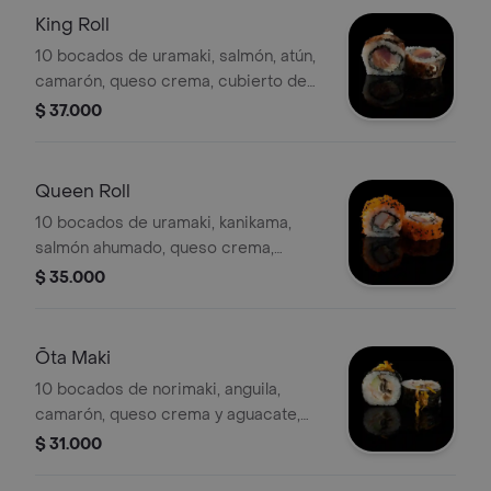
King Roll
10 bocados de uramaki, salmón, atún,
camarón, queso crema, cubierto de
anguila, topping de mayonesa y
$ 37.000
tobiko.
Queen Roll
10 bocados de uramaki, kanikama,
salmón ahumado, queso crema,
aguacate, envuelto en masago y
$ 35.000
ajonjolí negro.
Ōta Maki
10 bocados de norimaki, anguila,
camarón, queso crema y aguacate,
topping zanahoria horneada y salsa de
$ 31.000
maracuyá.