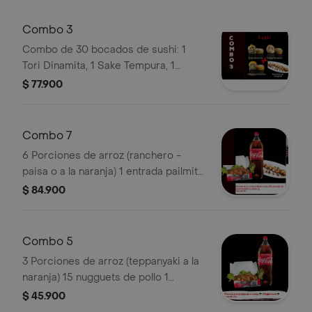
Combo 3
Combo de 30 bocados de sushi: 1
Tori Dinamita, 1 Sake Tempura, 1
Maduro Tentación y entrada de
$ 77.900
palmitos de cangrejo.
Combo 7
6 Porciones de arroz (ranchero -
paisa o a la naranja) 1 entrada pailmito
de cangrejo 1 coca cola 1.5l
$ 84.900
Combo 5
3 Porciones de arroz (teppanyaki a la
naranja) 15 nugguets de pollo 1
cocacola 1l
$ 45.900