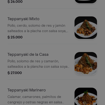
yakimeshi y papas a la francesa.
$ 26.000
Teppanyaki Mixto
Pollo, cerdo, solomo de res y jamón
salteados a la placha con salsa soya,
teriyaki, naranja, acompañados de
$ 25.000
arroz yakimeshi.
Teppanyaki de la Casa
Pollo, solomo de res y camarón,
salteados a la plancha con salsa soya,
teriyaki, brandy, sal y pimienta,
$ 27.000
acompañados de arroz yakimeshi.
Teppanyaki Marinero
Calamar, camarones, palmitos de
cangrejo y ostras negras en salsa