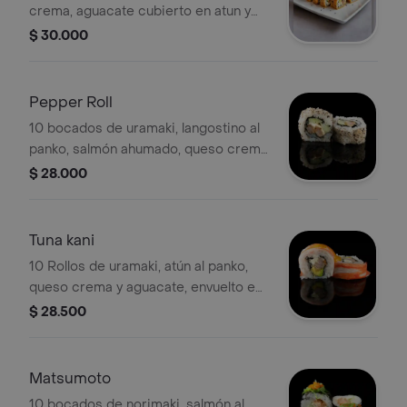
crema, aguacate cubierto en atun y
ajonjoli negro
$ 30.000
Pepper Roll
10 bocados de uramaki, langostino al
panko, salmón ahumado, queso crema
y pepino, envuelto en 3 pimientas.
$ 28.000
Tuna kani
10 Rollos de uramaki, atún al panko,
queso crema y aguacate, envuelto en
kanikama y salsa de maracuyá.
$ 28.500
Matsumoto
10 bocados de norimaki, salmón al