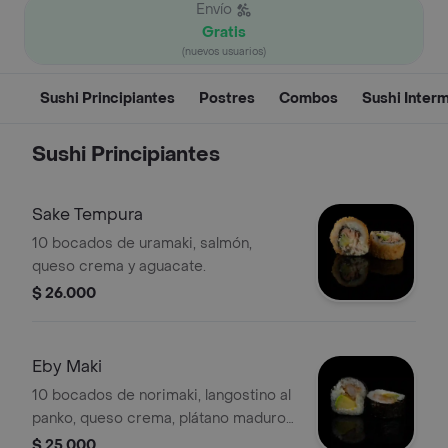
Envío
Gratis
(nuevos usuarios)
Sushi Principiantes
Postres
Combos
Sushi Inter
Sushi Principiantes
Sake Tempura
10 bocados de uramaki, salmón,
queso crema y aguacate.
$ 26.000
Eby Maki
10 bocados de norimaki, langostino al
panko, queso crema, plátano maduro
y aguacate.
$ 25.000