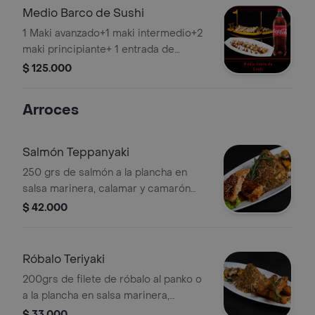
Medio Barco de Sushi
1 Maki avanzado+1 maki intermedio+2
maki principiante+ 1 entrada de
palmitos de cangrejo + 1 coca-cola
$ 125.000
original 1.5l.
Arroces
Salmón Teppanyaki
250 grs de salmón a la plancha en
salsa marinera, calamar y camarón
salteados con salsa soya, sal,
$ 42.000
pimienta y brandy, acompañado de
arroz yakimeshi, ensalada kyoto y
espárragos.
Róbalo Teriyaki
200grs de filete de róbalo al panko o
a la plancha en salsa marinera,
calamares y camarones, salteados
$ 33.000