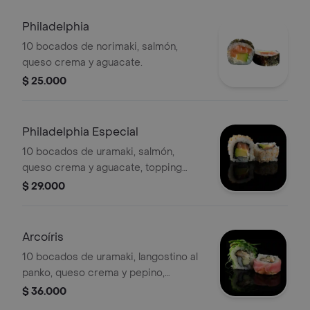
Philadelphia
10 bocados de norimaki, salmón,
queso crema y aguacate.
$ 25.000
Philadelphia Especial
10 bocados de uramaki, salmón,
queso crema y aguacate, topping
ensalada de kanikama y tobiko.
$ 29.000
Arcoíris
10 bocados de uramaki, langostino al
panko, queso crema y pepino,
cubierto de atún, salmón, anguila,
$ 36.000
wakame y masago.