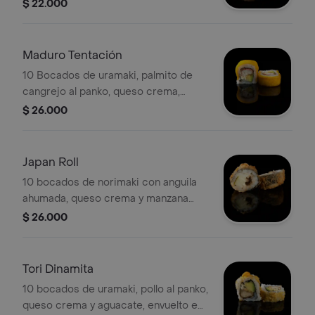
frutos secos.
$ 22.000
Maduro Tentación
10 Bocados de uramaki, palmito de
cangrejo al panko, queso crema,
aguacate, cubierto de queso
$ 26.000
mozzarella y envuelto en plátano
maduro.
Japan Roll
10 bocados de norimaki con anguila
ahumada, queso crema y manzana
verde.
$ 26.000
Tori Dinamita
10 bocados de uramaki, pollo al panko,
queso crema y aguacate, envuelto en