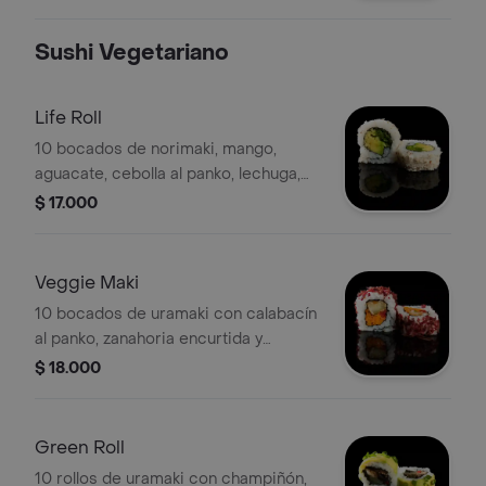
Sushi Vegetariano
Life Roll
10 bocados de norimaki, mango,
aguacate, cebolla al panko, lechuga,
ajonjolí negro, envuelto en frutos
$ 17.000
secos.
Veggie Maki
10 bocados de uramaki con calabacín
al panko, zanahoria encurtida y
pimentón rostizado, envueltos en
$ 18.000
remolacha.
Green Roll
10 rollos de uramaki con champiñón,