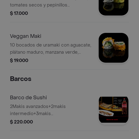
tomates secos y pepinillos
encurtidos, cubiertos de aguacate y
$ 17.000
decorados con cebollín.
Veggan Maki
10 bocados de uramaki con aguacate,
plátano maduro, manzana verde,
espárragos, pepino y wakame,
$ 19.000
envueltos en zanahoria.
Barcos
Barco de Sushi
2Makis avanzados+2makis
intermedio+3makis
principiantes+1entrada palmitos de
$ 220.000
cangrejo+1coca-cola 1.5l.