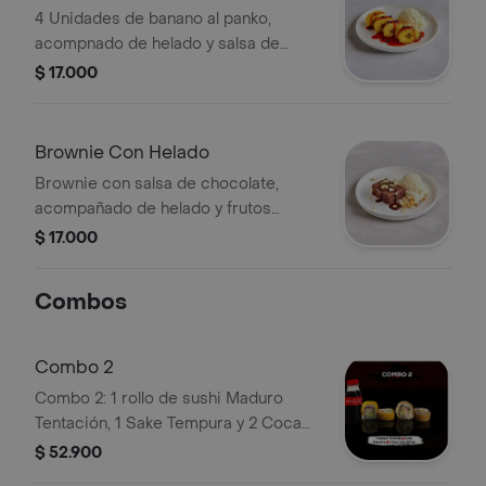
4 Unidades de banano al panko,
acompnado de helado y salsa de
fruta.
$ 17.000
Brownie Con Helado
Brownie con salsa de chocolate,
acompañado de helado y frutos
secos.
$ 17.000
Combos
Combo 2
Combo 2: 1 rollo de sushi Maduro
Tentación, 1 Sake Tempura y 2 Coca
Cola de 250 ml.
$ 52.900