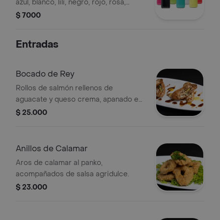
azul, blanco, lili, negro, rojo, rosa,
verde.
$ 7000
Entradas
Bocado de Rey
Rollos de salmón rellenos de
aguacate y queso crema, apanado en
panko.
$ 25.000
Anillos de Calamar
Aros de calamar al panko,
acompañados de salsa agridulce.
$ 23.000