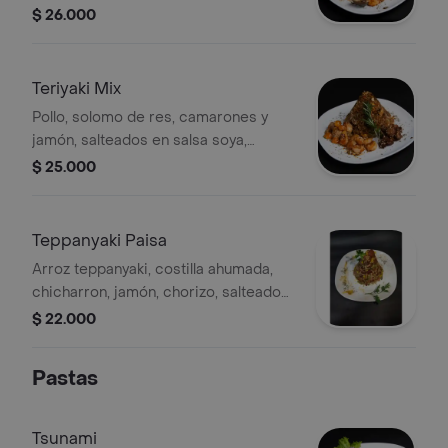
marinera, soya y brandy,
$ 26.000
acompañados de arroz yakimeshi.
Teriyaki Mix
Pollo, solomo de res, camarones y
jamón, salteados en salsa soya,
teriyaki, sal y pimienta, acompañados
$ 25.000
de arroz yakimeshi.
Teppanyaki Paisa
Arroz teppanyaki, costilla ahumada,
chicharron, jamón, chorizo, salteados
ala planchaen salasa de soya, plátano
$ 22.000
maduro, maicitos.
Pastas
Tsunami