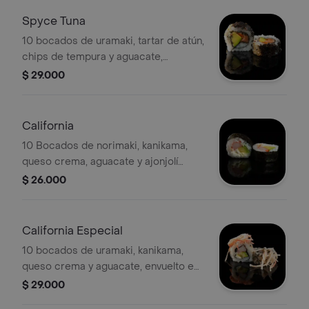
Spyce Tuna
10 bocados de uramaki, tartar de atún,
chips de tempura y aguacate,
cubierto de ajonjolí blanco y negro.
$ 29.000
California
10 Bocados de norimaki, kanikama,
queso crema, aguacate y ajonjolí
blanco.
$ 26.000
California Especial
10 bocados de uramaki, kanikama,
queso crema y aguacate, envuelto en
ajonjolí blanco, topping ensalada de
$ 29.000
palmitos y masago.