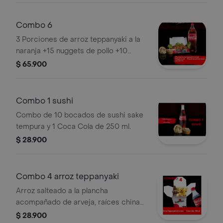
Combo 6
3 Porciones de arroz teppanyaki a la
naranja +15 nuggets de pollo +10
bocados de sushi-sake tempura +1
$ 65.900
coca cola 1.5 t.
Combo 1 sushi
Combo de 10 bocados de sushi sake
tempura y 1 Coca Cola de 250 ml.
$ 28.900
Combo 4 arroz teppanyaki
Arroz salteado a la plancha
acompañado de arveja, raíces chinas,
huevo, camarón, calamar, solomo y
$ 28.900