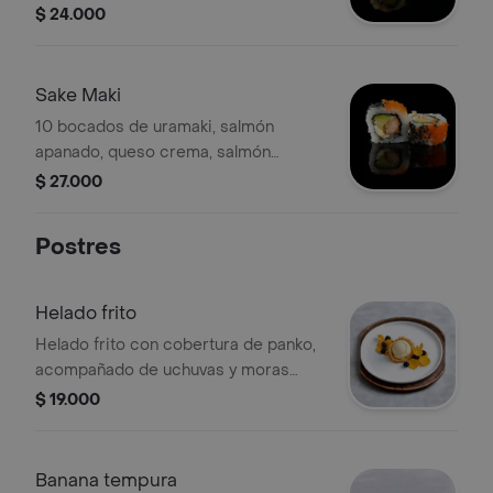
nachos.
$ 24.000
Sake Maki
10 bocados de uramaki, salmón
apanado, queso crema, salmón
ahumado y aguacate envuelto en
$ 27.000
ajonjolí negro y masago.
Postres
Helado frito
Helado frito con cobertura de panko,
acompañado de uchuvas y moras
caramelizadas.
$ 19.000
Banana tempura