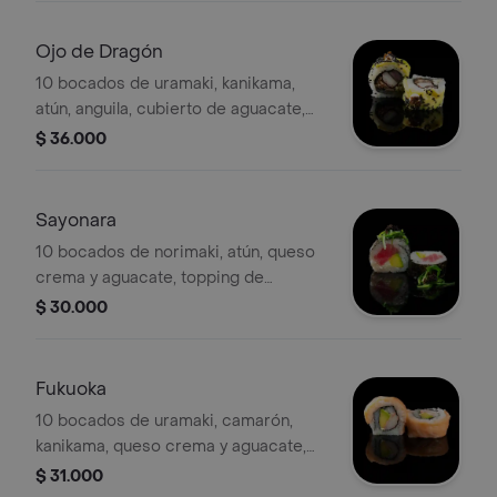
Ojo de Dragón
10 bocados de uramaki, kanikama,
atún, anguila, cubierto de aguacate,
ajonjolí negro, topping de mayonesa
$ 36.000
japonesa y tobiko.
Sayonara
10 bocados de norimaki, atún, queso
crema y aguacate, topping de
wakame y tobiko.
$ 30.000
Fukuoka
10 bocados de uramaki, camarón,
kanikama, queso crema y aguacate,
envuelto en salmón.
$ 31.000