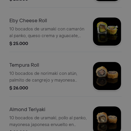
Eby Cheese Roll
10 bocados de uramaki con camarón
al panko, queso crema y aguacate,
cubiertos de aguacate y semillas de
$ 25.000
sésamo.
Tempura Roll
10 bocados de norimaki con atún,
palmito de cangrejo y mayonesa
japonesa, cubiertos de tempura.
$ 26.000
Almond Teriyaki
10 bocados de uramaki, pollo al panko,
mayonesa japonesa envuelto en