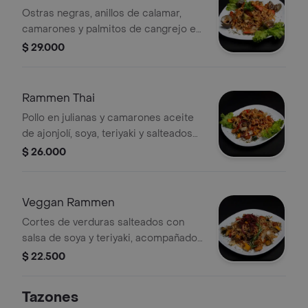
Ostras negras, anillos de calamar,
camarones y palmitos de cangrejo en
salsa marinera, salteados con
$ 29.000
verduras y pasta rammen.
Rammen Thai
Pollo en julianas y camarones aceite
de ajonjolí, soya, teriyaki y salteados
con verduras y pasta rammen.
$ 26.000
Veggan Rammen
Cortes de verduras salteados con
salsa de soya y teriyaki, acompañados
de pasta rammen.
$ 22.500
Tazones