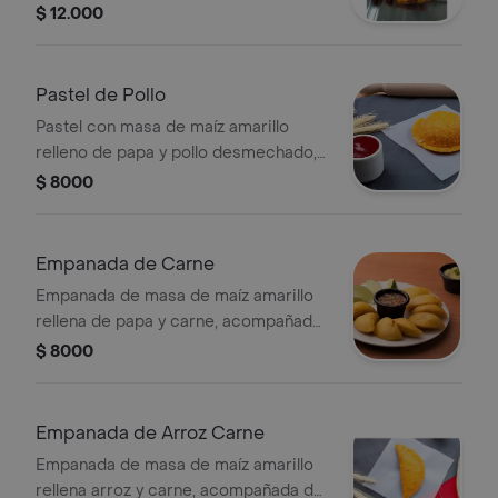
$ 12.000
Pastel de Pollo
Pastel con masa de maíz amarillo
relleno de papa y pollo desmechado,
acompañada de ají de la casa.
$ 8000
Empanada de Carne
Empanada de masa de maíz amarillo
rellena de papa y carne, acompañada
de ají de la casa.
$ 8000
Empanada de Arroz Carne
Empanada de masa de maíz amarillo
rellena arroz y carne, acompañada de