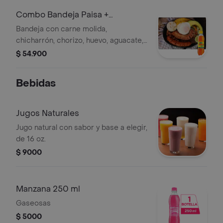
Combo Bandeja Paisa +
Colombiana 250 ml
Bandeja con carne molida,
chicharrón, chorizo, huevo, aguacate,
fríjoles, arroz, maduro, arepa +
$ 54.900
Ensalada lechuga/zanahoria +
Gaseosa
Bebidas
Jugos Naturales
Jugo natural con sabor y base a elegir,
de 16 oz.
$ 9000
Manzana 250 ml
Gaseosas
$ 5000