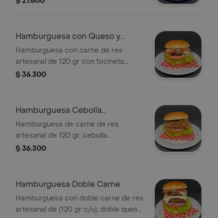
$ 27.600
elección.
Hamburguesa con Queso y
Tocineta
Hamburguesa con carne de res
artesanal de 120 gr con tocineta
ahumada, queso, tomate, lechuga y
$ 36.300
salsas a elección.
Hamburguesa Cebolla
Caramelizada
Hamburguesa de carne de res
artesanal de 120 gr, cebolla
grillé/caramelizada, queso y salsas a
$ 36.300
elección.
Hamburguesa Doble Carne
Hamburguesa con doble carne de res
artesanal de (120 gr c/u), doble queso,