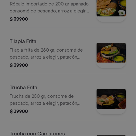
Róbalo importado de 200 gr apanado,
consomé de pescado, arroz a elegir,
patacón, ensalada de lechuga y
$ 39.900
zanahoria, acompañado de guarapo
de 12 oz.
Tilapia Frita
Tilapia frita de 250 gr, consomé de
pescado, arroz a elegir, patacón,
ensalada de lechuga y zanahoria,
$ 39.900
acompañado de guarapo 12 oz.
Trucha Frita
Trucha de 250 gr, consomé de
pescado, arroz a elegir, patacón,
ensalada de lechuga y zanahoria,
$ 39.900
acompañado de guarapo 12 oz.
Trucha con Camarones