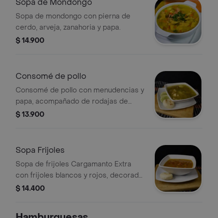
Sopa de Mondongo
Sopa de mondongo con pierna de
cerdo, arveja, zanahoria y papa.
$ 14.900
Consomé de pollo
Consomé de pollo con menudencias y
papa, acompañado de rodajas de
limón y arepa.
$ 13.900
Sopa Frijoles
Sopa de frijoles Cargamanto Extra
con frijoles blancos y rojos, decorada
con cilantro fresco.
$ 14.400
Hamburguesas