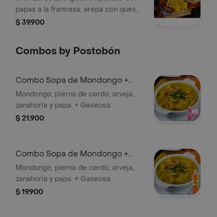
papas a la francesa, arepa con queso
mozarella, salsas de la casa, ensalada
$ 39.900
de lechuga y zanahoria.
Combos by Postobón
Combo Sopa de Mondongo +
Postobón Manzana 400 ml
Mondongo, pierna de cerdo, arveja,
zanahoria y papa. + Gaseosa
$ 21.900
Combo Sopa de Mondongo +
Colombiana 250 ml
Mondongo, pierna de cerdo, arveja,
zanahoria y papa. + Gaseosa
$ 19.900