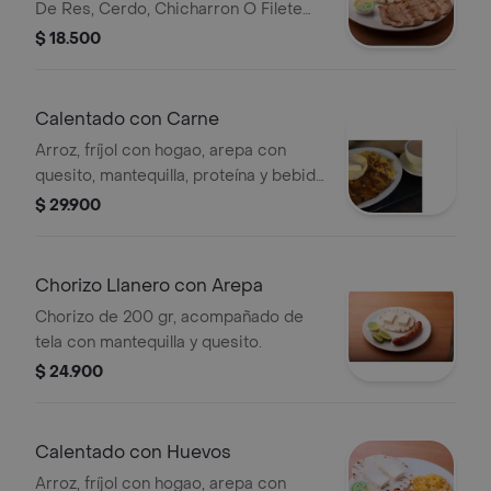
De Res, Cerdo, Chicharron O Filete
De Pechuga, Acompanado De Tela
$ 18.500
Con Mantequilla Y Quesito.
Calentado con Carne
Arroz, fríjol con hogao, arepa con
quesito, mantequilla, proteína y bebida
a elegir.
$ 29.900
Chorizo Llanero con Arepa
Chorizo de 200 gr, acompañado de
tela con mantequilla y quesito.
$ 24.900
Calentado con Huevos
Arroz, fríjol con hogao, arepa con