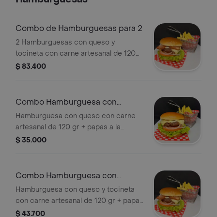
Combo de Hamburguesas para 2
2 Hamburguesas con queso y
tocineta con carne artesanal de 120
gr c/u, acompañadas de 2 papas
$ 83.400
pequeñas y 2 gaseosa personal.
Combo Hamburguesa con
Queso
Hamburguesa con queso con carne
artesanal de 120 gr + papas a la
francesa + bebida personal.
$ 35.000
Combo Hamburguesa con
Queso y Tocineta
Hamburguesa con queso y tocineta
con carne artesanal de 120 gr + papas
a la francesa + bebida personal.
$ 43.700