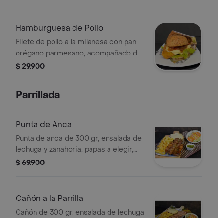
caramelizada, lechuga, tomate y
salsas de la casa.
Hamburguesa de Pollo
Filete de pollo a la milanesa con pan
orégano parmesano, acompañado de
queso mozzarella, tocineta, cebolla,
$ 29.900
lechuga, tomate y salsas de la casa.
Parrillada
Punta de Anca
Punta de anca de 300 gr, ensalada de
lechuga y zanahoria, papas a elegir,
arepa con queso mozzarella.
$ 69.900
Cañón a la Parrilla
Cañón de 300 gr, ensalada de lechuga