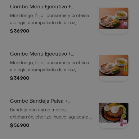
Combo Menú Ejecutivo +
Postobón Manzana 400 ml
Mondongo, fríjol, consomé y proteína
a elegir, acompañado de arroz,
ensalada de lechuga y zanahoria,
$ 36.900
arepa y sobremesa del día. + Gaseosa
Combo Menú Ejecutivo +
Colombiana 250 ml
Mondongo, fríjol, consomé y proteína
a elegir, acompañado de arroz,
ensalada de lechuga y zanahoria,
$ 34.900
arepa y sobremesa del día. + Gaseosa
Combo Bandeja Paisa +
Postobón Manzana 400 ml
Bandeja con carne molida,
chicharrón, chorizo, huevo, aguacate,
fríjoles, arroz, maduro, arepa +
$ 56.900
Ensalada lechuga/zanahoria +
Gaseosa.