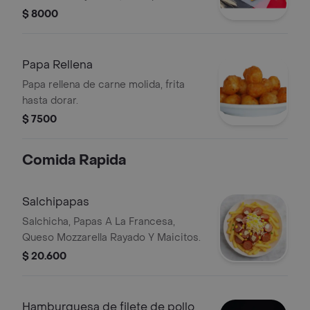
ají de la casa.
$ 8000
Papa Rellena
Papa rellena de carne molida, frita
hasta dorar.
$ 7500
Comida Rapida
Salchipapas
Salchicha, Papas A La Francesa,
Queso Mozzarella Rayado Y Maicitos.
$ 20.600
Hamburguesa de filete de pollo