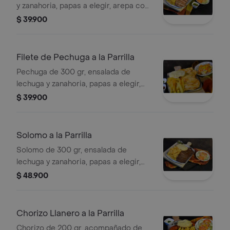
y zanahoria, papas a elegir, arepa con
queso mozzarella.
$ 39.900
Filete de Pechuga a la Parrilla
Pechuga de 300 gr, ensalada de
lechuga y zanahoria, papas a elegir,
arepa con queso mozzarella.
$ 39.900
Solomo a la Parrilla
Solomo de 300 gr, ensalada de
lechuga y zanahoria, papas a elegir,
arepa con queso mozzarella.
$ 48.900
Chorizo Llanero a la Parrilla
Chorizo de 200 gr, acompañado de