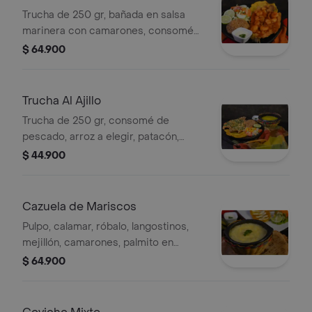
Trucha de 250 gr, bañada en salsa
marinera con camarones, consomé
de pescado, arroz a elegir, patacón y
$ 64.900
ensalada de lechuga y zanahoria.
Trucha Al Ajillo
Trucha de 250 gr, consomé de
pescado, arroz a elegir, patacón,
ensalada de lechuga y zanahoria,
$ 44.900
acompañado de guarapo 12 oz.
Cazuela de Mariscos
Pulpo, calamar, róbalo, langostinos,
mejillón, camarones, palmito en
crema marinera a base de crema de
$ 64.900
leche, patacón acompañada de arroz
a elegir, ensalada de lechuga y
zanahoria.