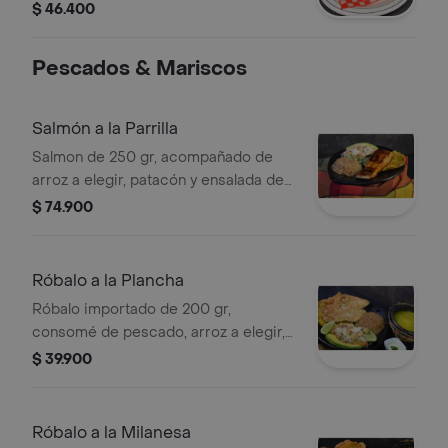
tocineta, cebolla, lechuga, tomate y
$ 46.400
salsas a elección.
Pescados & Mariscos
Salmón a la Parrilla
Salmon de 250 gr, acompañado de
arroz a elegir, patacón y ensalada de
lechuga y zanahoria.
$ 74.900
Róbalo a la Plancha
Róbalo importado de 200 gr,
consomé de pescado, arroz a elegir,
patacón, ensalada de lechuga y
$ 39.900
zanahoria, acompañado de guarapo 12
oz.
Róbalo a la Milanesa