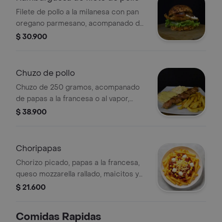
Filete de pollo a la milanesa con pan
oregano parmesano, acompanado de
queso mozzarella, tocineta, cebolla,
$ 30.900
lechuga, tomate y salsas d...
Chuzo de pollo
Chuzo de 250 gramos, acompanado
de papas a la francesa o al vapor,
arepa con queso mozarella, ensalada
$ 38.900
y salsas de la casa.
Choripapas
Chorizo picado, papas a la francesa,
queso mozzarella rallado, maicitos y
aderezo.
$ 21.600
Comidas Rapidas