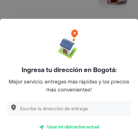
Colombiana 250 ml
Gaseosas
$ 5000
Ingresa tu dirección en Bogotá:
Postobón Manzana 400 ml
Gaseosas
Mejor servicio, entregas más rápidas y los precios
$ 7000
más convenientes!
Pepsi 400 ml
Gaseosas
Usar mi ubicación actual
$ 7000