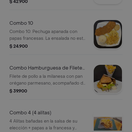
tocineta, cebolla caramelizada,
$ 42.900
lechuga, tomate y salsas de la casa +
papas a la francesa + gaseosa pet
400ml.
Combo 10
Combo 10: Pechuga apanada con
papas francesas. La ensalada no está
visible en la imagen.
$ 24.900
Combo Hamburguesa de Filete
de Pollo
Filete de pollo a la milanesa con pan
orégano parmesano, acompañado de
queso mozarella, tocineta, cebolla,
$ 39.900
lechuga, tomate y salsas de la casa +
papas a la francesa + gaseosa pet
400ml.
Combo 4 (4 alitas)
4 Alitas bañadas en la salsa de su
elección + papas a la francesa y