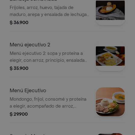
Fríjoles, arroz, huevo, tajada de
maduro, arepa y ensalada de lechuga
y zanahoria, proteína a elegir.
$ 36.900
Menú ejecutivo 2
Menú ejecutivo 2: sopa y proteína a
elegir, con arroz, principio, ensalada
del día, arepa y papas fritas.
$ 35.900
Menú Ejecutivo
Mondongo, fríjol, consomé y proteína
a elegir, acompañado de arroz,
ensalada de lechuga y zanahoria,
$ 29.900
arepa y sobremesa del día.