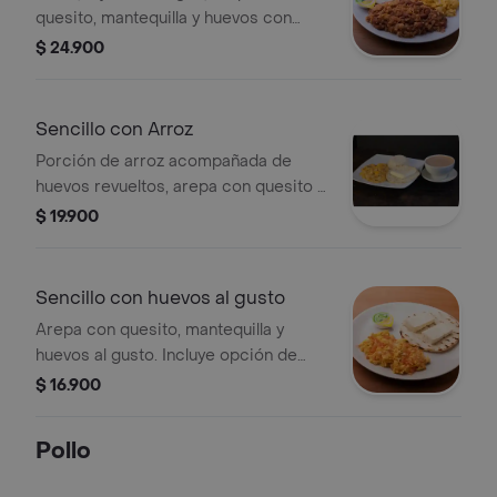
quesito, mantequilla y huevos con
presentación y bebida a elegir.
$ 24.900
Sencillo con Arroz
Porción de arroz acompañada de
huevos revueltos, arepa con quesito y
bebida a elegir.
$ 19.900
Sencillo con huevos al gusto
Arepa con quesito, mantequilla y
huevos al gusto. Incluye opción de
bebida.
$ 16.900
Pollo