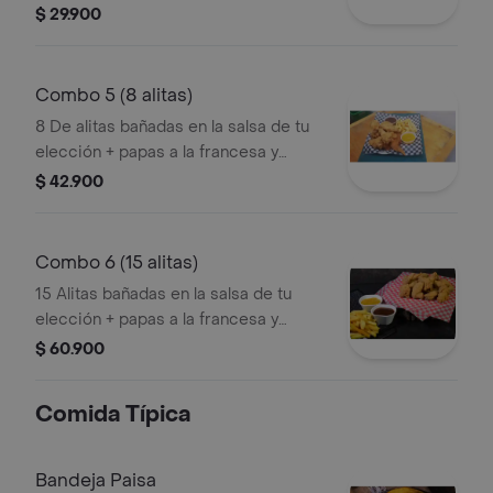
gaseosa 400ml.
$ 29.900
Combo 5 (8 alitas)
8 De alitas bañadas en la salsa de tu
elección + papas a la francesa y
gaseosa 400ml.
$ 42.900
Combo 6 (15 alitas)
15 Alitas bañadas en la salsa de tu
elección + papas a la francesa y
gaseosa 400ml.
$ 60.900
Comida Típica
Bandeja Paisa