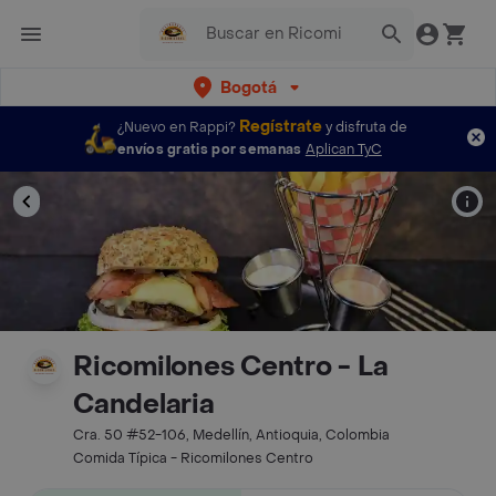
Bogotá
Regístrate
¿Nuevo en Rappi?
y disfruta de
envíos gratis por semanas
Aplican TyC
Ricomilones Centro - La
Candelaria
Cra. 50 #52-106, Medellín, Antioquia, Colombia
Comida Típica - Ricomilones Centro