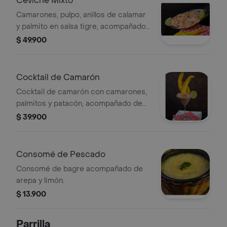
Ceviche Mixto
Camarones, pulpo, anillos de calamar
y palmito en salsa tigre, acompañado
de rodajas de limón.
$ 49.900
Cocktail de Camarón
Cocktail de camarón con camarones,
palmitos y patacón, acompañado de
salsa tigre y rodaja de limón.
$ 39.900
Consomé de Pescado
Consomé de bagre acompañado de
arepa y limón.
$ 13.900
Parrilla