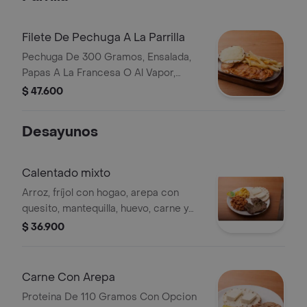
Filete De Pechuga A La Parrilla
Pechuga De 300 Gramos, Ensalada,
Papas A La Francesa O Al Vapor,
Arepa Con Queso Mozzarella Y Salsas
$ 47.600
De La Casa.
Desayunos
Calentado mixto
Arroz, fríjol con hogao, arepa con
quesito, mantequilla, huevo, carne y
bebida a elegir.
$ 36.900
Carne Con Arepa
Proteina De 110 Gramos Con Opcion