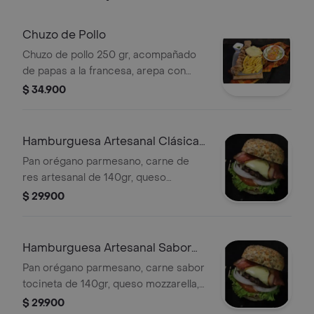
Chuzo de Pollo
Chuzo de pollo 250 gr, acompañado
de papas a la francesa, arepa con
queso mozarella, ensalada de lechuga
$ 34.900
y zanahoria y salsas de la casa.
Hamburguesa Artesanal Clásica
de Res
Pan orégano parmesano, carne de
res artesanal de 140gr, queso
mozzarella, tocineta, cebolla
$ 29.900
caramelizada, lechuga, tomate y
salsas de la casa.
Hamburguesa Artesanal Sabor
Tocineta
Pan orégano parmesano, carne sabor
tocineta de 140gr, queso mozzarella,
tocineta ahumada, cebolla
$ 29.900