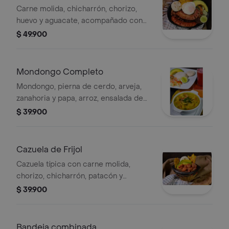
Carne molida, chicharrón, chorizo,
huevo y aguacate, acompañado con
fríjoles, arroz, tajada de maduro,
$ 49.900
arepa y ensalada de lechuga y
zanahoria.
Mondongo Completo
Mondongo, pierna de cerdo, arveja,
zanahoria y papa, arroz, ensalada de
lechuga y zanahoria, arepa y
$ 39.900
acompañamiento a elegir.
Cazuela de Frijol
Cazuela típica con carne molida,
chorizo, chicharrón, patacón y
aguacate, acompañado de fríjol, arepa
$ 39.900
y arroz.
Bandeja combinada