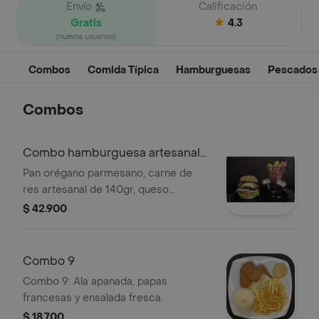
Envío
Calificación
Gratis
4.3
(nuevos usuarios)
Combos
Comida Típica
Hamburguesas
Pescados
Combos
Combo hamburguesa artesanal
de res
Pan orégano parmesano, carne de
res artesanal de 140gr, queso
mozzarella, tocineta, cebolla
$ 42.900
caramelizada, lechuga, tomate y
salsas de la casa + papas a la
francesa + gaseosa pet 400ml.
Combo 9
Combo 9: Ala apanada, papas
francesas y ensalada fresca.
$ 18.700