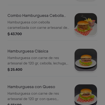
Combo Hamburguesa Cebolla
Caramelizada
Hamburguesa con cebolla
caramelizada con carne artesanal de
120 gr + papas a la francesa + bebida
$ 43.700
personal.
Hamburguesa Clásica
Hamburguesa con carne de res
artesanal de 120 gr, cebolla, lechuga,
tomate y salsas a elección.
$ 25.400
Hamburguesa con Queso
Hamburguesa con carne de res
artesanal de 120 gr con queso,
cebolla, lechuga, tomate y salsas a