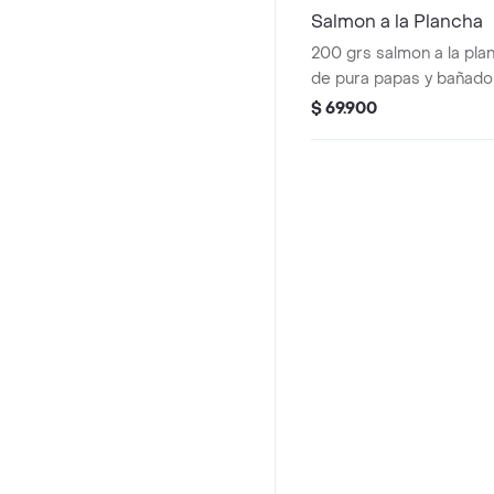
Salmon a la Plancha
200 grs salmon a la pl
de pura papas y bañado
limón.
$ 69.900