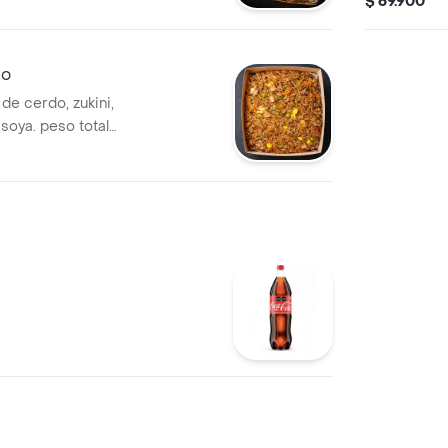
$ 69.900
e. peso total 1600
do
de cerdo, zukini,
 soya. peso total