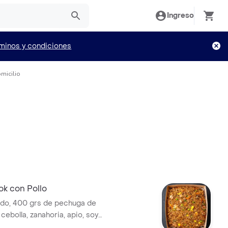
Ingreso
minos y condiciones
omicilio
ok con Pollo
ado, 400 grs de pechuga de
, cebolla, zanahoria, apio, soya.
1600grs