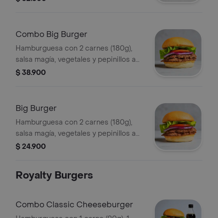
Combo Big Burger
Hamburguesa con 2 carnes (180g),
salsa magía, vegetales y pepinillos a
elección + papas + bebida.
$ 38.900
Big Burger
Hamburguesa con 2 carnes (180g),
salsa magía, vegetales y pepinillos a
elección.
$ 24.900
Royalty Burgers
Combo Classic Cheeseburger