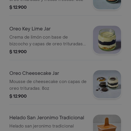
$ 12.900
Oreo Key Lime Jar
Crema de limón con base de
bizcocho y capas de oreo trituradas.
8oz
$ 12.900
Oreo Cheesecake Jar
Mousse de cheesecake con capas de
oreo trituradas. 8oz
$ 12.900
Helado San Jeronimo Tradicional
Helado san jeronimo tradicional