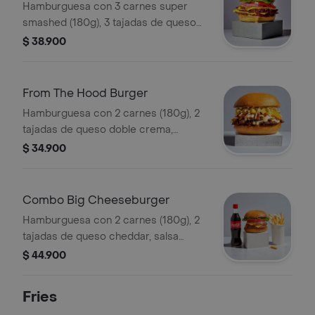
Hamburguesa con 3 carnes super
smashed (180g), 3 tajadas de queso
cheddar derretido y salsa bruger.
$ 38.900
vegetales y pepinillos a elección.
From The Hood Burger
Hamburguesa con 2 carnes (180g), 2
tajadas de queso doble crema,
tocineta crocante, piña, papitas
$ 34.900
fósforito y salsa barrio.
Combo Big Cheeseburger
Hamburguesa con 2 carnes (180g), 2
tajadas de queso cheddar, salsa
magía, vegetales y pepinillos a
$ 44.900
elección + papas + bebida.
Fries