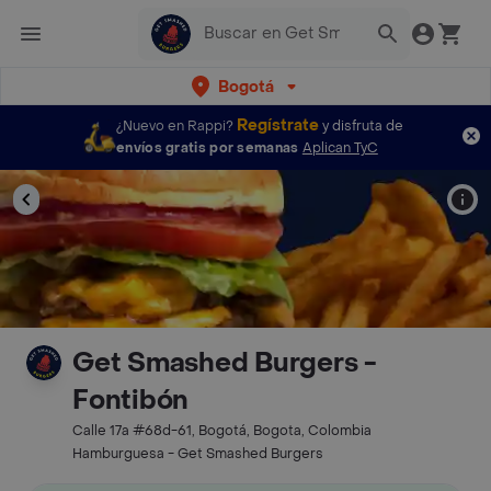
Bogotá
Regístrate
¿Nuevo en Rappi?
y disfruta de
envíos gratis por semanas
Aplican TyC
Get Smashed Burgers -
Fontibón
Calle 17a #68d-61, Bogotá, Bogota, Colombia
Hamburguesa - Get Smashed Burgers