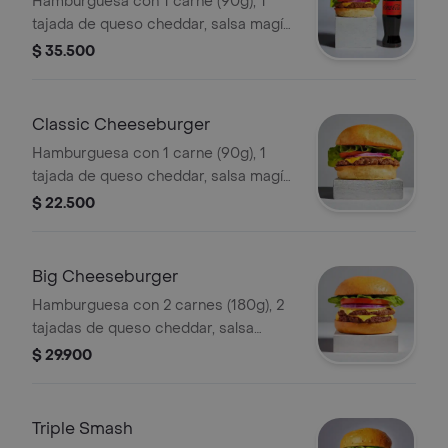
Hamburguesa con 1 carne (90g), 1
tajada de queso cheddar, salsa magía,
vegetales y pepinillos a elección +
$ 35.500
papas + bebida.
Classic Cheeseburger
Hamburguesa con 1 carne (90g), 1
tajada de queso cheddar, salsa magía,
vegetales y pepinillos a elección.
$ 22.500
Big Cheeseburger
Hamburguesa con 2 carnes (180g), 2
tajadas de queso cheddar, salsa
magía, vegetales y pepinillos a
$ 29.900
elección.
Triple Smash