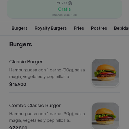
Envío
Gratis
(nuevos usuarios)
Burgers
Royalty Burgers
Fries
Postres
Bebida
Burgers
Classic Burger
Hamburguesa con 1 carne (90g), salsa
magía, vegetales y pepinillos a
elección.
$ 16.900
Combo Classic Burger
Hamburguesa con 1 carne (90g), salsa
magía, vegetales y pepinillos a
elección + papas + bebida.
$ 32.500