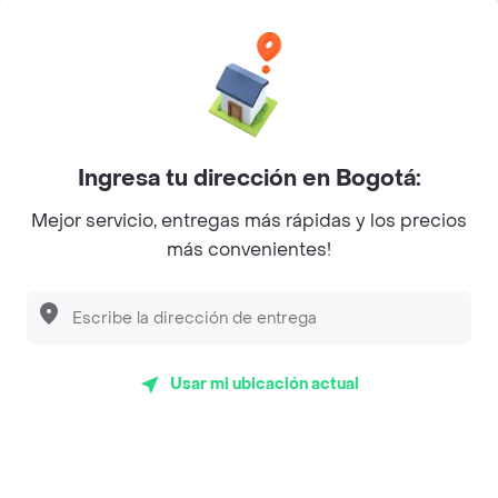
Categorías
Únete a Rappi
Ingresa tu dirección en Bogotá:
Sobre Rappi
Mejor servicio, entregas más rápidas y los precios
más convenientes!
Facebook
Twitter
Instagram
©
2026
Rappi Inc. All rights reserved.
Usar mi ubicación actual
Rappi S.A.S. --- NIT 900.843.898-9 --- Calle 63 # 16A-02
Bogotá D.C. --- notificacionesrappi@rappi.com