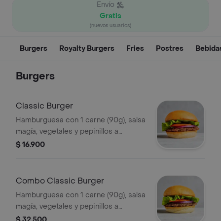
Envío
Gratis
(nuevos usuarios)
Burgers
Royalty Burgers
Fries
Postres
Bebida
Burgers
Classic Burger
Hamburguesa con 1 carne (90g), salsa
magía, vegetales y pepinillos a
elección.
$ 16.900
Combo Classic Burger
Hamburguesa con 1 carne (90g), salsa
magía, vegetales y pepinillos a
elección + papas + bebida.
$ 32.500