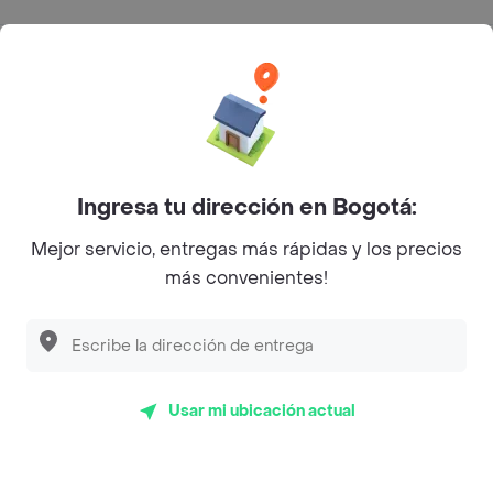
Categorías
Únete a Rappi
Sobre Rappi
Ingresa tu dirección en Bogotá:
Mejor servicio, entregas más rápidas y los precios
Facebook
Twitter
Instagram
más convenientes!
©
2026
Rappi Inc. All rights reserved.
Usar mi ubicación actual
Rappi S.A.S. --- NIT 900.843.898-9 --- Calle 63 # 16A-02
Bogotá D.C. --- notificacionesrappi@rappi.com