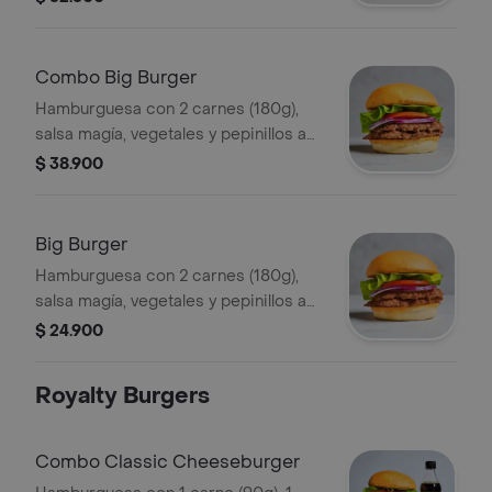
Combo Big Burger
Hamburguesa con 2 carnes (180g),
salsa magía, vegetales y pepinillos a
elección + papas + bebida.
$ 38.900
Big Burger
Hamburguesa con 2 carnes (180g),
salsa magía, vegetales y pepinillos a
elección.
$ 24.900
Royalty Burgers
Combo Classic Cheeseburger