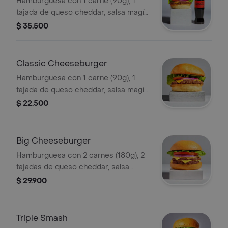
Hamburguesa con 1 carne (90g), 1
tajada de queso cheddar, salsa magía,
vegetales y pepinillos a elección +
$ 35.500
papas + bebida.
Classic Cheeseburger
Hamburguesa con 1 carne (90g), 1
tajada de queso cheddar, salsa magía,
vegetales y pepinillos a elección.
$ 22.500
Big Cheeseburger
Hamburguesa con 2 carnes (180g), 2
tajadas de queso cheddar, salsa
magía, vegetales y pepinillos a
$ 29.900
elección.
Triple Smash