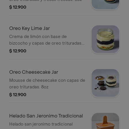
$ 12.900
Oreo Key Lime Jar
Crema de limón con base de
bizcocho y capas de oreo trituradas.
8oz
$ 12.900
Oreo Cheesecake Jar
Mousse de cheesecake con capas de
oreo trituradas. 8oz
$ 12.900
Helado San Jeronimo Tradicional
Helado san jeronimo tradicional