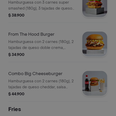
Hamburguesa con 3 carnes super
smashed (180g), 3 tajadas de queso
cheddar derretido y salsa bruger.
$ 38.900
vegetales y pepinillos a elección.
From The Hood Burger
Hamburguesa con 2 carnes (180g), 2
tajadas de queso doble crema,
tocineta crocante, piña, papitas
$ 34.900
fósforito y salsa barrio.
Combo Big Cheeseburger
Hamburguesa con 2 carnes (180g), 2
tajadas de queso cheddar, salsa
magía, vegetales y pepinillos a
$ 44.900
elección + papas + bebida.
Fries