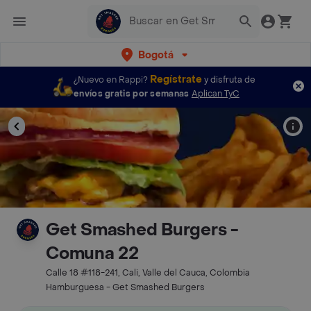
Bogotá
Regístrate
¿Nuevo en Rappi?
y disfruta de
envíos gratis por semanas
Aplican TyC
Get Smashed Burgers -
Comuna 22
Calle 18 #118-241, Cali, Valle del Cauca, Colombia
Hamburguesa - Get Smashed Burgers