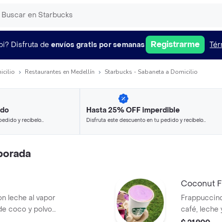
Registrarme
pi?
Disfruta de
envíos gratis por semanas
Tér
icilio
Restaurantes en Medellín
Starbucks - Sabaneta a Domicilio
ido
Hasta 25% OFF imperdible
pedido y recíbelo
Disfruta este descuento en tu pedido y recíbelo
en minutos.
porada
Coconut F
 leche al vapor
Frappuccin
de coco y polvo
café, leche
spuma
dulce con s