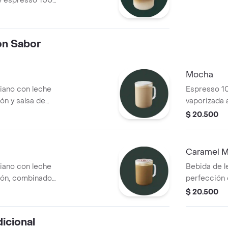
de espresso 100%
t de espresso
 un sabor más
on Sabor
Mocha
ano con leche
Espresso 1
ón y salsa de
vaporizada a
chocolate
$ 20.500
Caramel M
ano con leche
Bebida de l
ción, combinado
perfección c
 terminado con
marcada co
$ 20.500
y terminada
icional