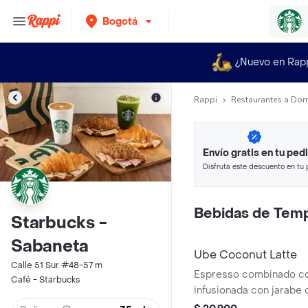
Bogotá
¿Nuevo en Rap
Rappi
Restaurantes a Dom
Envío gratis en tu ped
Disfruta este descuento en tu 
en minutos.
Bebidas de Tem
Starbucks -
Sabaneta
Ube Coconut Latte
Calle 51 Sur #48-57 m
Espresso combinado con
Café - Starbucks
infusionada con jarabe 
de Ube, creando una e