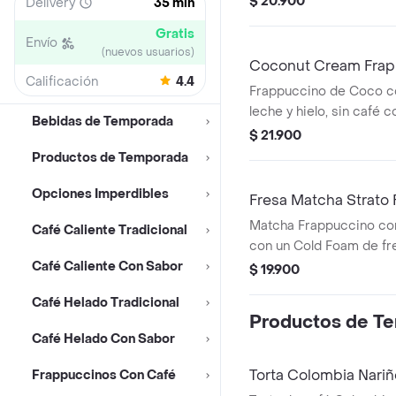
$ 20.900
Delivery
35 min
naturalmente morada y 
Gratis
Envío
(nuevos usuarios)
Coconut Cream Frap
Calificación
4.4
Foam
Frappuccino de Coco 
leche y hielo, sin café 
Bebidas de Temporada
dulce con sabor a Ube, 
$ 21.900
natural morado. Sabor 
Productos de Temporada
vainilla con un toque a n
Opciones Imperdibles
Fresa Matcha Strato
Matcha Frappuccino con
Café Caliente Tradicional
con un Cold Foam de fr
Café Caliente Con Sabor
$ 19.900
Café Helado Tradicional
Productos de T
Café Helado Con Sabor
Torta Colombia Nariñ
Frappuccinos Con Café