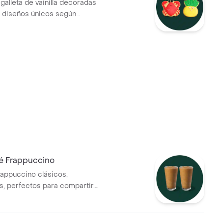
galleta de vainilla decoradas
 diseños únicos según
ad (Cangrejo o Piña). Dulces,
rfectas para acompañar
omento del día.
é Frappuccino
appuccino clásicos,
s, perfectos para compartir.
on hielo y leche de tu