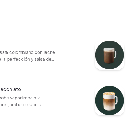
00% colombiano con leche
 la perfección y salsa de
acchiato
eche vaporizada a la
on jarabe de vainilla,
n espresso 100% colombiano
 con una rejilla de caramelo