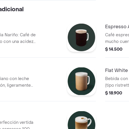
adicional
Espresso 
ia Nariño: Café de
Café espre
o con una acidez,
mucho cuer
 notas herbales y
caliente al
$ 14.500
Flat White
ano con leche
Bebida con 
ión, ligeramente
(tipo ristre
preparada c
$ 18.900
una consist
con un "pun
erfección vertida