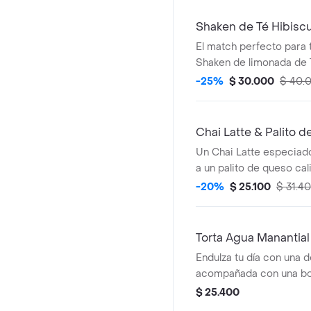
Shaken de Té Hibisc
El match perfecto para 
Shaken de limonada de 
Nube
-25%
$ 30.000
$ 40.
Chai Latte & Palito 
Un Chai Latte especiad
a un palito de queso cali
La combinación ideal en
-20%
$ 25.100
$ 31.4
sabor para cualquier mo
Torta Agua Manantial
Endulza tu día con una d
acompañada con una bot
manantial
$ 25.400