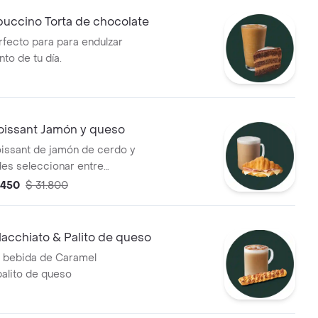
puccino Torta de chocolate
rfecto para para endulzar
o de tu día.
roissant Jamón y queso
roissant de jamón de cerdo y
es seleccionar entre
 mantequilla o cereal.
.450
$ 31.800
acchiato & Palito de queso
a bebida de Caramel
alito de queso