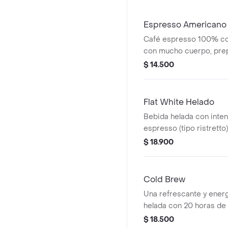
Espresso Americano
Café espresso 100% co
con mucho cuerpo, pre
filtrada y cubos de hielo
$ 14.500
Flat White Helado
Bebida helada con inte
espresso (tipo ristrett
colombiano, preparada 
$ 18.900
preferencia para lograr
cremosa y un toque de 
Cold Brew
Una refrescante y ener
helada con 20 horas de 
de su café 70% Colomb
$ 18.500