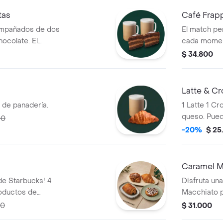
ocitos de galleta.
tas
Café Frap
ompañados de dos
El match pe
hocolate. El
cada moment
ompartir
$ 34.800
Latte & C
n de panadería.
1 Latte 1 C
queso. Pued
00
croissant de
-20%
$ 25
Caramel M
 de Starbucks! 4
Disfruta un
oductos de
Macchiato p
00
$ 31.000