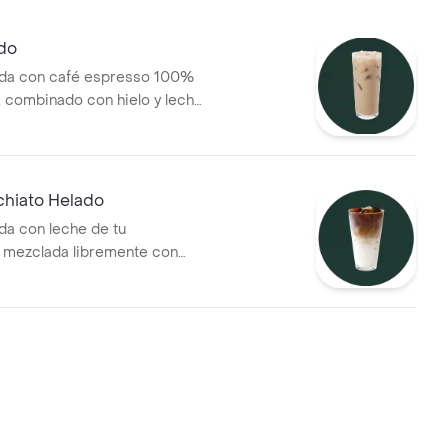
ado
ada con café espresso 100%
 combinado con hielo y leche
rencia
chiato Helado
da con leche de tu
 mezclada libremente con
spresso 100% colombiano,
 de espresso adicional para
sabor más intenso y