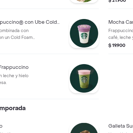
$ 21.900
aterciopelada.
natural mor
vainilla con
puccino® con Ube Cold
Mocha Car
combinada con
Frappuccin
con un Cold Foam
café, leche
un ingrediente
caramelo sa
$ 19.900
suave, como a
uez.
 Frappuccino
 leche y hielo
esa.
emporada
o
Galleta S