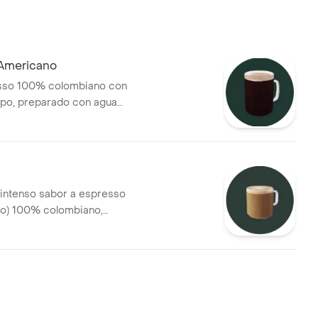
Americano
sso 100% colombiano con
po, preparado con agua
 verdadero estilo europeo
intenso sabor a espresso
tto) 100% colombiano,
on leche entera para lograr
encia cremosa y terminada
to de espuma"