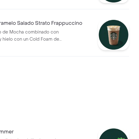
ado. Sabor suave, como a
 un toque a nuez.
amelo Salado Strato Frappuccino
o de Mocha combinado con
 y hielo con un Cold Foam de
lado.
ummer