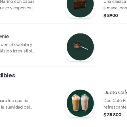
 Nariño con capas
Una clásica 
suave y esponjosa.
a mano, con
r.
disponibilid
$ 8900
suaves y pe
cualquier m
wnie
 con chocolate y
lásico irresistible
ibles
Dueto Caf
ara los que no
Dos Café Fr
 la suavidad del
refrescante
on café, leche y
Mezclados c
$ 35.800
emoso, o elige el
elección.
Cream, una mezcla