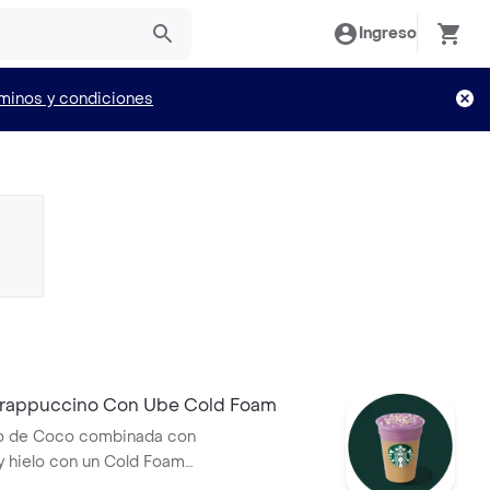
Ingreso
minos y condiciones
rappuccino Con Ube Cold Foam
o de Coco combinada con
 y hielo con un Cold Foam
abor a Ube, un ingrediente