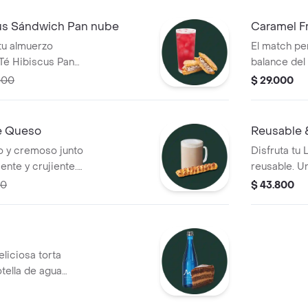
us Sándwich Pan nube
Caramel F
tu almuerzo
El match pe
Té Hibiscus Pan
balance del
una botella
000
$ 29.000
de Queso
Reusable 
o y cremoso junto
Disfruta tu 
ente y crujiente.
reusable. U
tre suavidad y
y cuidar el 
00
$ 43.800
mento del día.
disponibilid
eliciosa torta
ella de agua