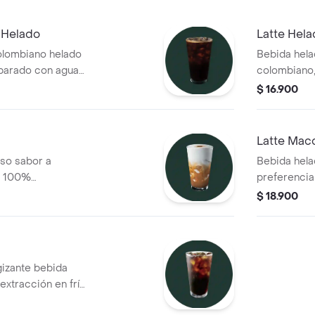
 Helado
Latte Hel
lombiano helado
Bebida hel
parado con agua
colombiano,
de tu prefe
$ 16.900
Latte Mac
nso sabor a
Bebida hela
o) 100%
preferencia
con leche de tu
shots de e
$ 18.900
 una consistencia
con un shot
hielo
obtener un 
acentuado
gizante bebida
extracción en frío
ia-Nariño y 30%