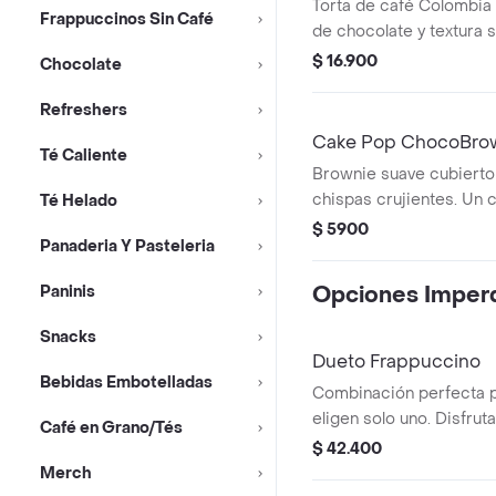
Torta de café Colombia
Frappuccinos Sin Café
de chocolate y textura 
Un clásico lleno de sabo
$ 16.900
Chocolate
Refreshers
Cake Pop ChocoBro
Té Caliente
Brownie suave cubierto
chispas crujientes. Un c
Té Helado
en cada bocado.
$ 5900
Panaderia Y Pasteleria
Paninis
Opciones Imperd
Snacks
Dueto Frappuccino
Bebidas Embotelladas
Combinación perfecta p
eligen solo uno. Disfruta
Café en Grano/Tés
Arequipe Frappuccino, c
$ 42.400
un toque de caramelo cr
Merch
irresistible Cookies & 