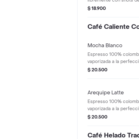
libremente con shots 
colombiano, con un sho
$ 18.900
adicional para obtener
intenso y acentuado
Café Caliente C
Mocha Blanco
Espresso 100% colombi
vaporizada a la perfecci
mocha blanco
$ 20.500
Arequipe Latte
Espresso 100% colombi
vaporizada a la perfec
con salsa de arequipe,
$ 20.500
espiral de caramelo
Café Helado Trad