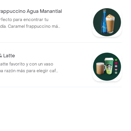
rappuccino Agua Manantial
rfecto para encontrar tu
 día. Caramel frappuccino más
 de agua manantial
& Latte
Latte favorito y con un vaso
na razón más para elegir café
planeta. (Color sujeto a
ad).