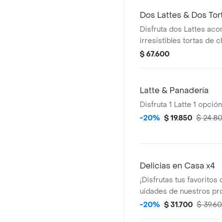
de chocolate blanco y tr
Dos Lattes & Dos Tor
Disfruta dos Lattes ac
irresistibles tortas de c
combo perfecto para c
$ 67.600
Latte & Panadería
Disfruta 1 Latte 1 opció
-20%
$ 19.850
$ 24.8
Delicias en Casa x4
¡Disfrutas tus favoritos
uidades de nuestros pr
panadería
-20%
$ 31.700
$ 39.6