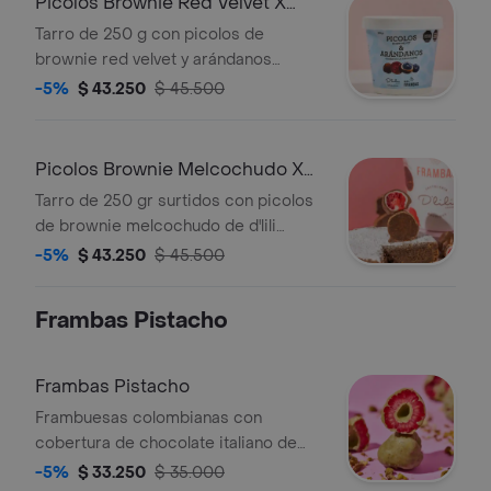
Picolos Brownie Red Velvet X
Blues
Tarro de 250 g con picolos de
brownie red velvet y arándanos
cubiertos de chocolate. Incluye
-5%
$ 43.250
$ 45.500
productos de D'lili Arango y Blues by
Frambas.
Picolos Brownie Melcochudo X
Frambas
Tarro de 250 gr surtidos con picolos
de brownie melcochudo de d'lili
arango y las famosas frambuesas con
-5%
$ 43.250
$ 45.500
doble cobertura de chocolate de
frambas. .
Frambas Pistacho
Frambas Pistacho
Frambuesas colombianas con
cobertura de chocolate italiano de
stracciatella de pistacho. 90 gramos
-5%
$ 33.250
$ 35.000