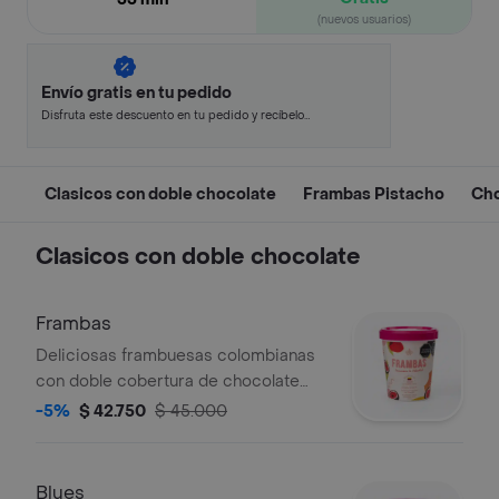
(nuevos usuarios)
Envío gratis en tu pedido
Disfruta este descuento en tu pedido y recíbelo
en minutos.
Clasicos con doble chocolate
Frambas Pistacho
Cho
Clasicos con doble chocolate
Frambas
Deliciosas frambuesas colombianas
con doble cobertura de chocolate
blanco y de leche. (tarro de 200g de
-5%
$ 42.750
$ 45.000
contenido).
Blues