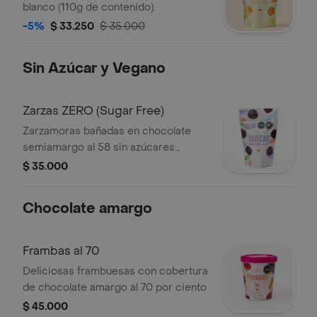
blanco (110g de contenido).
-5%
$ 33.250
$ 35.000
Sin Azúcar y Vegano
Zarzas ZERO (Sugar Free)
Zarzamoras bañadas en chocolate
semiamargo al 58 sin azúcares
añadidos, libre de gluten y apto para
$ 35.000
veganos
Chocolate amargo
Frambas al 70
Deliciosas frambuesas con cobertura
de chocolate amargo al 70 por ciento
$ 45.000