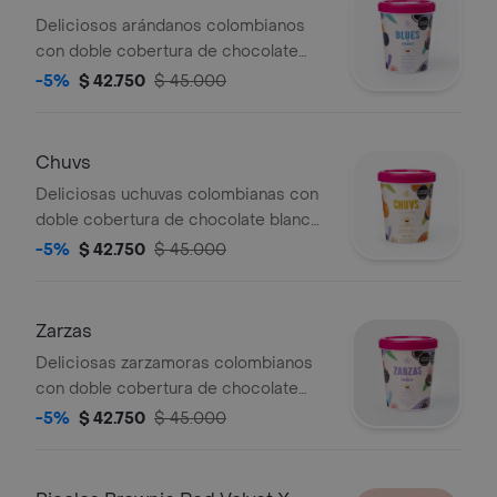
Deliciosos arándanos colombianos
con doble cobertura de chocolate
blanco y de leche. tarro de 200g de
-5%
$ 42.750
$ 45.000
contenido. .
Chuvs
Deliciosas uchuvas colombianas con
doble cobertura de chocolate blanco
y de leche. (200g de contenido).
-5%
$ 42.750
$ 45.000
Zarzas
Deliciosas zarzamoras colombianos
con doble cobertura de chocolate
blanco y de leche. tarro de 200g de
-5%
$ 42.750
$ 45.000
contenido.