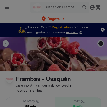
Bogotá
Regístrate
¿Nuevo en Rappi?
y disfruta de
envíos gratis por semanas
Aplican TyC
Frambas - Usaquén
Calle 140 #11-58 Puerta del Sol Local 31
Postres - Frambas
Delivery
Envío
Gratis
55 min