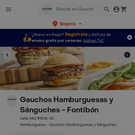
Bogotá
Regístrate
¿Nuevo en Rappi?
y disfruta de
envíos gratis por semanas
Aplican TyC
Gauchos Hamburguesas y
Sánguches - Fontibón
calle 24d #80b-35
Hamburguesa - Gauchos Hamburguesas y Sánguches