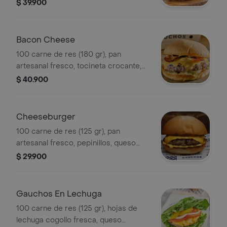
especial, queso americano, anillos de
$ 39.900
cebolla, tocineta crocante, lechuga
cogollo y salsa alioli de perejil . Se
sirve a término medio
Bacon Cheese
100 carne de res (180 gr), pan
artesanal fresco, tocineta crocante,
queso americano, pepinillos y salsa
$ 40.900
de la casa. Se sirve a término medio.
Cheeseburger
100 carne de res (125 gr), pan
artesanal fresco, pepinillos, queso
americano y salsa de la casa. Se sirve
$ 29.900
a termino medio.
Gauchos En Lechuga
100 carne de res (125 gr), hojas de
lechuga cogollo fresca, queso