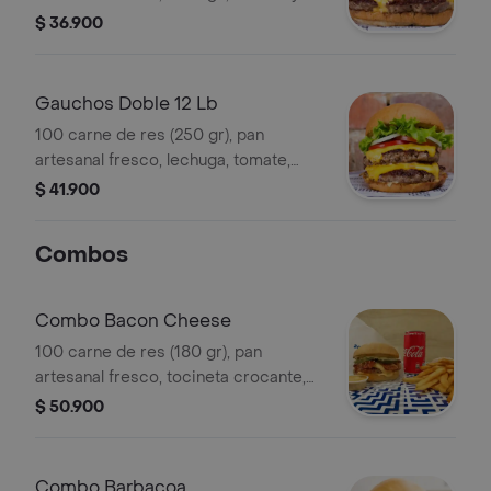
cebolla fresca. Se sirve a término
$ 36.900
medio SIN QUESO
Gauchos Doble 12 Lb
100 carne de res (250 gr), pan
artesanal fresco, lechuga, tomate,
cebolla. Se sirve a término medio SIN
$ 41.900
QUESO
Combos
Combo Bacon Cheese
100 carne de res (180 gr), pan
artesanal fresco, tocineta crocante,
queso americano, pepinillos y salsa
$ 50.900
de la casa + papas delgadas y bebida.
Combo Barbacoa