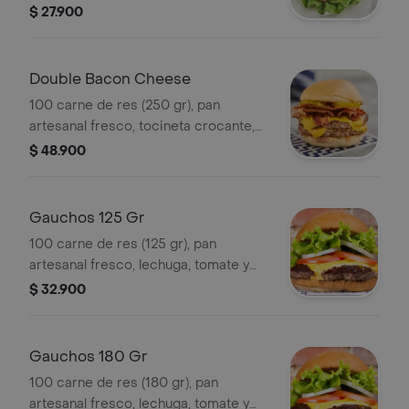
americano, tomate, cebolla, pepinillos
$ 27.900
y salsa de la casa aparte. Se sirve a
término medio.
Double Bacon Cheese
100 carne de res (250 gr), pan
artesanal fresco, tocineta crocante,
queso americano, pepinillos y salsa
$ 48.900
de la casa. Se sirve a término medio.
Gauchos 125 Gr
100 carne de res (125 gr), pan
artesanal fresco, lechuga, tomate y
cebolla fresca. Se sirve a término
$ 32.900
medio. SIN QUESO
Gauchos 180 Gr
100 carne de res (180 gr), pan
artesanal fresco, lechuga, tomate y