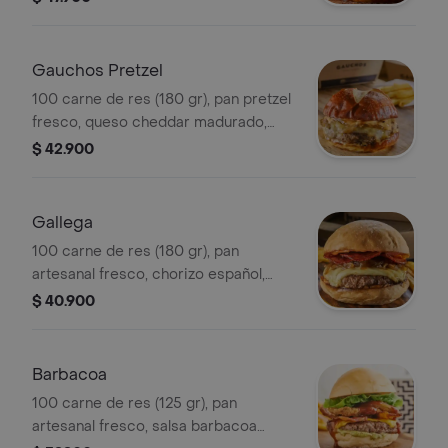
mayo-dijon trufada.
Gauchos Pretzel
100 carne de res (180 gr), pan pretzel
fresco, queso cheddar madurado,
cebolla caramelizada, salsa pretzel.
$ 42.900
Se sirve a termino medio.
Gallega
100 carne de res (180 gr), pan
artesanal fresco, chorizo español,
queso mozarella ahumado, salsa alioli
$ 40.900
picante y cebolla caramelizada. Se
sirve a término medio.
Barbacoa
100 carne de res (125 gr), pan
artesanal fresco, salsa barbacoa