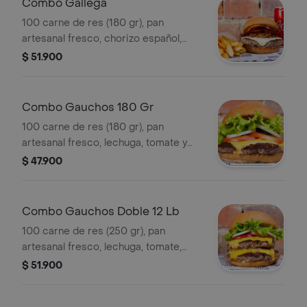
Combo Gallega
100 carne de res (180 gr), pan
artesanal fresco, chorizo español,
queso mozarella, salsa alioli picante y
$ 51.900
cebolla caramelizada + papas
delgadas y bebida.
Combo Gauchos 180 Gr
100 carne de res (180 gr), pan
artesanal fresco, lechuga, tomate y
cebolla fresca + papas delgadas y
$ 47.900
bebida. SIN QUESO
Combo Gauchos Doble 12 Lb
100 carne de res (250 gr), pan
artesanal fresco, lechuga, tomate,
cebolla + papas delgadas y bebida.
$ 51.900
SIN QUESO