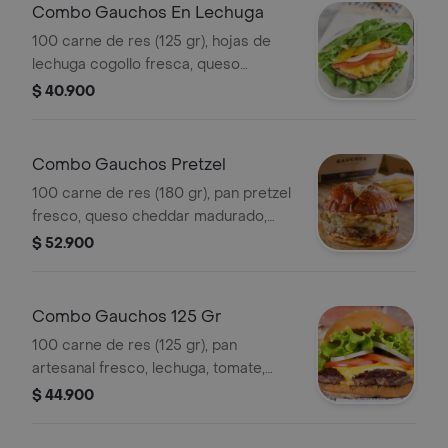
Combo Gauchos En Lechuga
100 carne de res (125 gr), hojas de
lechuga cogollo fresca, queso
americano, tomate, cebolla, pepinillos
$ 40.900
y salsa de la casa aparte + papas
delgadas y bebida.
Combo Gauchos Pretzel
100 carne de res (180 gr), pan pretzel
fresco, queso cheddar madurado,
cebolla caramelizada, salsa pretzel +
$ 52.900
papas delgadas y bebida.
Combo Gauchos 125 Gr
100 carne de res (125 gr), pan
artesanal fresco, lechuga, tomate,
cebolla + papas delgadas y bebida.
$ 44.900
SIN QUESO