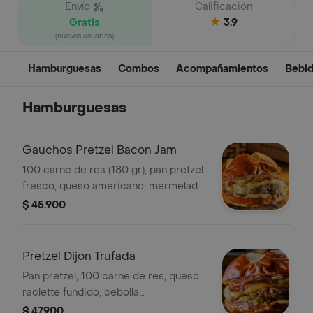
Envío
Calificación
Gratis
3.9
(nuevos usuarios)
Hamburguesas
Combos
Acompañamientos
Bebid
Hamburguesas
Gauchos Pretzel Bacon Jam
100 carne de res (180 gr), pan pretzel
fresco, queso americano, mermelada
bacon jam, pepinillos, salsa pretzel.
$ 45.900
Se sirve a termino medio
Pretzel Dijon Trufada
Pan pretzel, 100 carne de res, queso
raclette fundido, cebolla
caramelizada, tocineta, pepinillos y
$ 47.900