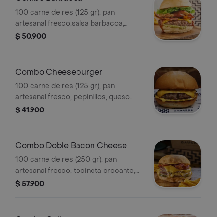
100 carne de res (125 gr), pan
artesanal fresco,salsa barbacoa,
anillos de cebolla, tocineta crocante,
$ 50.900
lechuga cogollo, salsa alioli de perejil
+ papas delgadas y bebida.
Combo Cheeseburger
100 carne de res (125 gr), pan
artesanal fresco, pepinillos, queso
americano y salsa de la casa + papas
$ 41.900
delgadas y bebida.
Combo Doble Bacon Cheese
100 carne de res (250 gr), pan
artesanal fresco, tocineta crocante,
queso americano, pepinillos y salsa
$ 57.900
de la casa + papas delgadas y bebida.