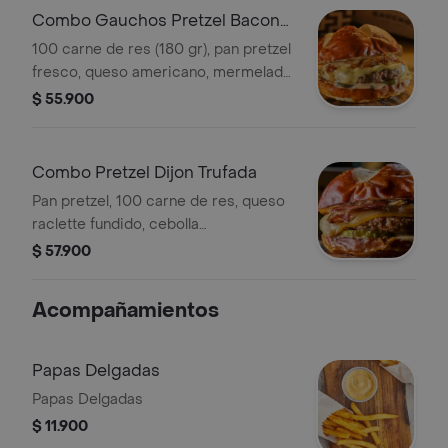
Combo Gauchos Pretzel Bacon
Jam
100 carne de res (180 gr), pan pretzel
fresco, queso americano, mermelada
bacon jam, pepinillos, salsa pretzel.
$ 55.900
Se sirve a termino medio. Con Papas
Delgadas y Bebida
Combo Pretzel Dijon Trufada
Pan pretzel, 100 carne de res, queso
raclette fundido, cebolla
caramelizada, tocineta, pepinillos y
$ 57.900
mayo-dijon trufada. Acompañado con
Papas y bebida a elección.
Acompañamientos
Papas Delgadas
Papas Delgadas
$ 11.900