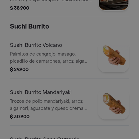
aguacate, anguila glaseada y mezcla
$ 38.900
tartar. Un contraste perfecto entre
cremoso, crujiente y umami.
Sushi Burrito
Sushi Burrito Volcano
Palmitos de cangrejo, masago,
picadillo de camarones, arroz, alga
nori, aguacate, mayonesa ligeramente
$ 29.900
picante, queso crema. Con salsa
Mayo Sriracha
Sushi Burrito Mandariyaki
Trozos de pollo mandariyaki, arroz,
alga nori, aguacate y queso crema.
Con salsa Mandariyaki
$ 30.900