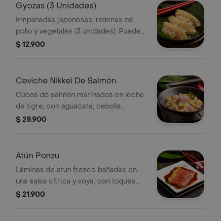
Gyozas (3 Unidades)
Empanadas japonesas, rellenas de
pollo y vegetales (3 unidades). Puedes
pedirlas fritas o a la plancha.
$ 12.900
Ceviche Nikkei De Salmón
Cubos de salmón marinados en leche
de tigre, con aguacate, cebolla
morada, quinua crocante y maíz
$ 28.900
tostado. Una entrada fresca,
balanceada y con sabor fusión.
Atún Ponzu
Láminas de atún fresco bañadas en
una salsa cítrica y soya, con toques
de ajonjolí, jengibre y togarashi. Una
$ 21.900
explosión de umami, frescura y
picante suave.