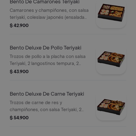
Bento De Camarones Teriyaki
Camarones y champiñones, con salsa
teriyaki, coleslaw japonés (ensalada
de repollo y zanahoria), 4 bocados de
$ 42.900
sushi California, arroz o pasta.
Bento Deluxe De Pollo Teriyaki
Trozos de pollo a la placha con salsa
Teriyaki, 2 langostinos tempura, 2
gyozas, coleslaw japonés, 4 bocados
$ 43.900
de sushi California y arroz o pasta.
Bento Deluxe De Carne Teriyaki
Trozos de carne de res y
champiñones, con salsa Teriyaki, 2
langostinos, 2 gyozas, coleslaw
$ 54.900
japonés, 4 bocados de sushi
California y arroz o pasta.