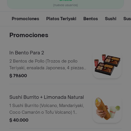
(nuevos usuarios)
Promociones
Platos Teriyaki
Bentos
Sushi
Sus
Promociones
In Bento Para 2
2 Bentos de Pollo (Trozos de pollo
Teriyaki, ensalada Japonesa, 4 piezas
de sushi California y arroz japonés,
$ 79.600
arroz blanco o pasta) + 2 gaseosas
Sushi Burrito + Limonada Natural
1 Sushi Burrito (Volcano, Mandariyaki,
Coco Camarón o Tofu Volcano) 1
Limonada Natural
$ 40.000