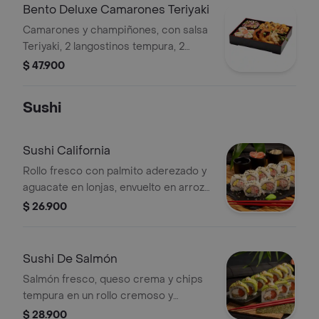
Bento Deluxe Camarones Teriyaki
Camarones y champiñones, con salsa
Teriyaki, 2 langostinos tempura, 2
gyozas, coleslaw japonés, 4 bocados
$ 47.900
de sushi California y arroz o pasta.
Sushi
Sushi California
Rollo fresco con palmito aderezado y
aguacate en lonjas, envuelto en arroz
sazonado y ajonjolí. Un clásico
$ 26.900
irresistible con sabor suave y
balanceado.
Sushi De Salmón
Salmón fresco, queso crema y chips
tempura en un rollo cremoso y
crujiente, con aguacate, mayonesa
$ 28.900