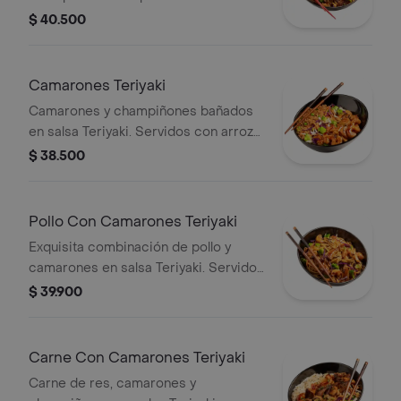
Teriyaki. Servidos con arroz o pasta y
$ 40.500
vegetales, brócoli, repollo y zanahoria.
Camarones Teriyaki
Camarones y champiñones bañados
en salsa Teriyaki. Servidos con arroz
blanco, japonés o pasta y vegetales,
$ 38.500
brócoli, repollo y zanahoria.
Pollo Con Camarones Teriyaki
Exquisita combinación de pollo y
camarones en salsa Teriyaki. Servidos
con arroz o pasta y vegetales, brócoli,
$ 39.900
repollo y zanahoria.
Carne Con Camarones Teriyaki
Carne de res, camarones y