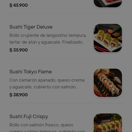
salsa acevichada con toques cítricos
$ 45.900
y picantes. Un bocado atrevido y lleno
de sabor.
Sushi Tiger Deluxe
Rollo crujiente de langostino tempura,
tartar de atún y aguacate. Finalizado
con salsa de anguila, quinoa crocante,
$ 35.900
togarashi y toque cítrico.
Sushi Tokyo Flame
Con camarón apanado, queso crema
y aguacate, cubierto con salmón
fresco, salsa anguila, mayonesa
$ 38.900
sriracha y cebolla puerro.
Ligeramente picante
Sushi Fuji Crispy
Rollo con salmón fresco, queso
crema y chips tempura, cubierto con