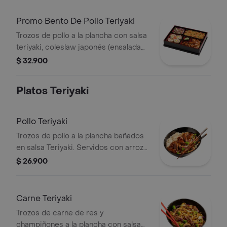
Promo Bento De Pollo Teriyaki
Trozos de pollo a la plancha con salsa
teriyaki, coleslaw japonés (ensalada
de repollo y zanahoria), 4 bocados de
$ 32.900
sushi California, arroz o pasta.
Platos Teriyaki
Pollo Teriyaki
Trozos de pollo a la plancha bañados
en salsa Teriyaki. Servidos con arroz
blanco, japonés o pasta y vegetales,
$ 26.900
brócoli, repollo y zanahoria.
Carne Teriyaki
Trozos de carne de res y
champiñones a la plancha con salsa