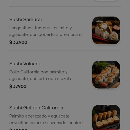
sriracha suave y un toque de limón.
Frescura con carácter.
Sushi Samurai
Langostinos tempura, palmito y
aguacate, con cobertura cremosa de
coco, cebolla puerro caramelizada, un
$ 33.900
toque de limón y ligeramente picante.
Sushi Volcano
Rollo California con palmito y
aguacate, cubierto con mezcla
cremosa de cangrejo y camarón,
$ 37.900
mayonesa siracha, cebollín fresco y
un toque de limón. Sabores intensos y
textura suave.
Sushi Golden California
Palmito aderezado y aguacate
envueltos en arroz sazonado, cubierto
con una capa crujiente de tempura y