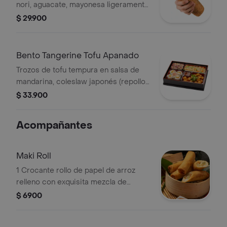
nori, aguacate, mayonesa ligeramente
picante y queso crema.
$ 29.900
Bento Tangerine Tofu Apanado
Trozos de tofu tempura en salsa de
mandarina, coleslaw japonés (repollo
y zanahoria), 4 bocados de sushi
$ 33.900
Green Soul y arroz blanco o japonés.
Acompañantes
Maki Roll
1 Crocante rollo de papel de arroz
relleno con exquisita mezcla de
vegetales y queso tofu.
$ 6900