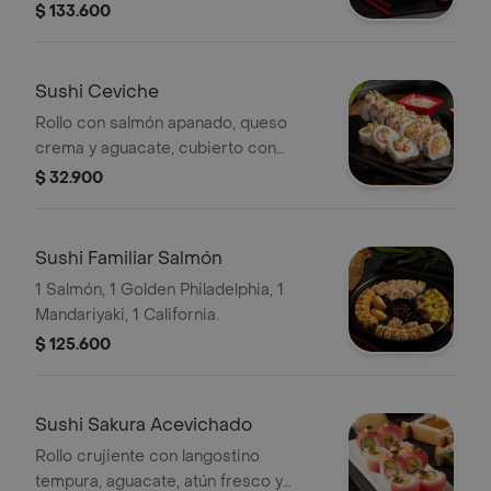
$ 133.600
Sushi Ceviche
Rollo con salmón apanado, queso
crema y aguacate, cubierto con
ceviche de salmón fresco, cebollín y
$ 32.900
un toque de limón. Ligero, cremoso y
lleno de contrastes.
Sushi Familiar Salmón
1 Salmón, 1 Golden Philadelphia, 1
Mandariyaki, 1 California.
$ 125.600
Sushi Sakura Acevichado
Rollo crujiente con langostino
tempura, aguacate, atún fresco y