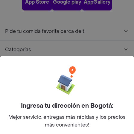
App Store
Google play
AppGallery
Pide tu comida favorita cerca de ti
Categorías
Únete a Rappi
Sobre Rappi
Facebook
Twitter
Instagram
Ingresa tu dirección en Bogotá:
Mejor servicio, entregas más rápidas y los precios
©
2026
Rappi Inc. All rights reserved.
más convenientes!