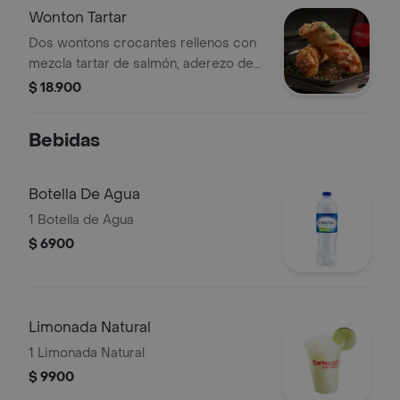
Wonton Tartar
Dos wontons crocantes rellenos con
mezcla tartar de salmón, aderezo de
cilantro, mayonesa sriracha, ajonjolí y
$ 18.900
cebollín. Una entrada fresca, cremosa
y con buen crunch.
Bebidas
Botella De Agua
1 Botella de Agua
$ 6900
Limonada Natural
1 Limonada Natural
$ 9900