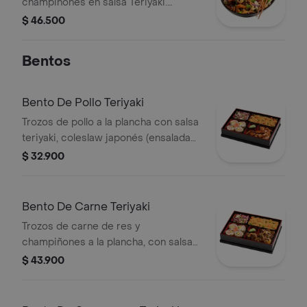
champiñones en salsa Teriyaki.
Servidos con arroz blanco, japonés o
$ 46.500
pasta y vegetales, brócoli, repollo y
zanahoria.
Bentos
Bento De Pollo Teriyaki
Trozos de pollo a la plancha con salsa
teriyaki, coleslaw japonés (ensalada
de repollo y zanahoria), 4 bocados de
$ 32.900
sushi California, arroz o pasta.
Bento De Carne Teriyaki
Trozos de carne de res y
champiñones a la plancha, con salsa
teriyaki, coleslaw japonés, 4 bocados
$ 43.900
de sushi California, arroz o pasta.