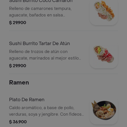
Sushi Burrito Coco Camarón
Relleno de camarones tempura,
aguacate, bañados en salsa
acevichada y crema de coco con un
$ 29.900
toque picante, cubierto de julianas de
cebolla crocante. Con salsa Coco
Camaron
Sushi Burrito Tartar De Atún
Relleno de trozos de atún con
aguacate, marinados al mejor estilo
japonés, aderezado con mayonesa
$ 29.900
siracha. Fresco y saludable. Con Salsa
Soya
Ramen
Plato De Ramen
Caldo aromático, a base de pollo,
verduras, soya y jengibre. Con fideos
japoneses, pollo, huevo, dos gyozas,
$ 36.900