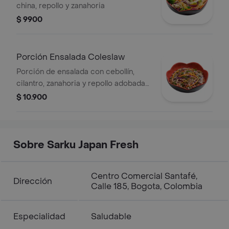
china, repollo y zanahoria
$ 9900
Porción Ensalada Coleslaw
Porción de ensalada con cebollín,
cilantro, zanahoria y repollo adobada
con salsa de la casa
$ 10.900
Sobre Sarku Japan Fresh
Centro Comercial Santafé,
Dirección
Calle 185, Bogota, Colombia
Especialidad
Saludable