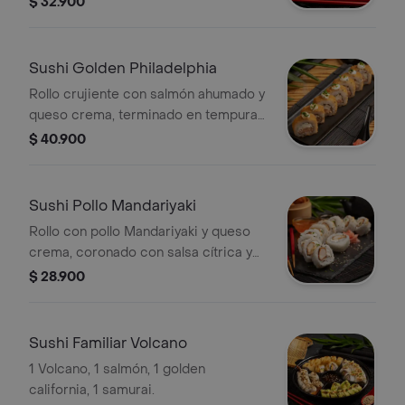
$ 32.900
panko.
Sushi Golden Philadelphia
Rollo crujiente con salmón ahumado y
queso crema, terminado en tempura y
bañado en anguila glaseada, con un
$ 40.900
toque de limón y cebollín. Suave,
ahumado y lleno de sabor.
Sushi Pollo Mandariyaki
Rollo con pollo Mandariyaki y queso
crema, coronado con salsa cítrica y
mayonesa sriracha suave. Un bocado
$ 28.900
jugoso, cremoso y lleno de frescura
oriental.
Sushi Familiar Volcano
1 Volcano, 1 salmón, 1 golden
california, 1 samurai.