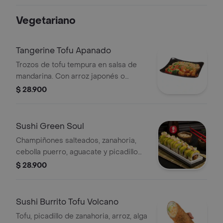
champiñones, alga nori y cebollin.
Vegetariano
Tangerine Tofu Apanado
Trozos de tofu tempura en salsa de
mandarina. Con arroz japonés o
blanco, vegetales (brócoli, repollo,
$ 28.900
zanahoria) y cilantro.
Sushi Green Soul
Champiñones salteados, zanahoria,
cebolla puerro, aguacate y picadillo
veggie con salsa tartar. Finalizado con
$ 28.900
togarashi, cebollín y ajonjolí.
Sushi Burrito Tofu Volcano
Tofu, picadillo de zanahoria, arroz, alga