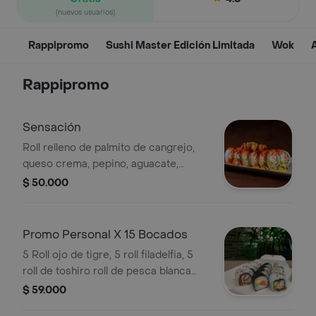
(nuevos usuarios)
Rappipromo
Sushi Master Edición Limitada
Wok
Rappipromo
Sensación
Roll relleno de palmito de cangrejo,
queso crema, pepino, aguacate,
coronado con masago, langostinos
$ 50.000
apanados y bañado con honey
mustard.
Promo Personal X 15 Bocados
5 Roll ojo de tigre, 5 roll filadelfia, 5
roll de toshiro roll de pesca blanca
apanada, queso crema, masago,
$ 59.000
aguacate.