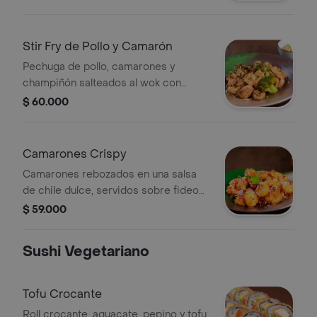
ajonjolí, sobre arroz yakimeshi.
Stir Fry de Pollo y Camarón
Pechuga de pollo, camarones y
champiñón salteados al wok con
pimentón, albahaca, raíces, brócoli,
$ 60.000
cebolla y salsa de ostras.
Camarones Crispy
Camarones rebozados en una salsa
de chile dulce, servidos sobre fideos
de arroz frito, acompañado de arroz
$ 59.000
yakimeshi.
Sushi Vegetariano
Tofu Crocante
Roll crocante, aguacate, pepino y tofu