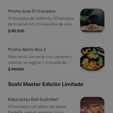
Promo love 30 bocados
10 Bocados de california, 10 bocados
de tropical roll y 10 bocados de coral
roll de langostino, aguacate, queso
$ 80.500
crema y ensalada coral, todo el roll
crocante.
Promo Bento Box 2
Plato mixto con arroz con camarón y
calamar, un eggroll, 1 croqueta de
salmón y 1 gyoza, pollo al limón y 5
$ 99.000
bocados de cualquier roll tradicional
a elegir.
Sushi Master Edición Limitada
Kokonattsu Roll Sushifest
10 bocados) roll relleno de queso
filadelfia, salmon apanado, coco