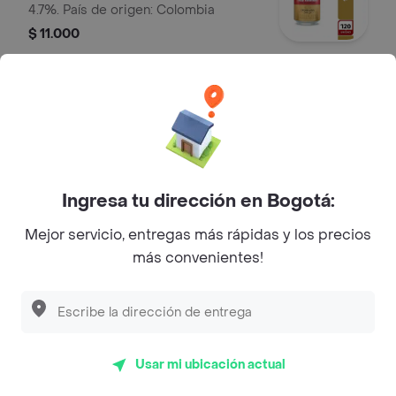
4.7%. País de origen: Colombia
$ 11.000
Coronita
Cervezas
$ 9000
Ingresa tu dirección en Bogotá:
Aguila Light 355 ml
Mejor servicio, entregas más rápidas y los precios
Cervezas
más convenientes!
$ 9000
Tsingtao 330 ml
Usar mi ubicación actual
Cervezas