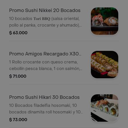
Promo Sushi Nikkei 20 Bocados
10 bocados 𝐓𝐨𝐫𝐢 𝐁𝐁𝐐 (salsa oriental,
pollo al panka, crocante y ahumado),
10 bocados ceviche roll con leche de
$ 63.000
tigre.
Promo Amigos Recargado X30
Bocados
1 Rollo crocante con queso crema,
cebollín pesca blanca, 1 con salmón,
pepino, queso crema, aguacate, 1 con
$ 71.000
pasta dinamita y mayonesa japonesa.
Promo Sushi Hikari 30 Bocados
10 Bocados filadelfia hosomaki, 10
bocados dinamita roll hosomaki y 10
bocados de criollo roll hosomaki.
$ 73.000