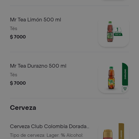
crema y ensalada coral, todo el roll
crocante.
Mr Tea Limón 500 ml
Tés
$ 7000
Mr Tea Durazno 500 ml
Tés
$ 7000
Cerveza
Cerveza Club Colombia Dorada
Lta 330ml
Tipo de cerveza: Lager. % Alcohol: