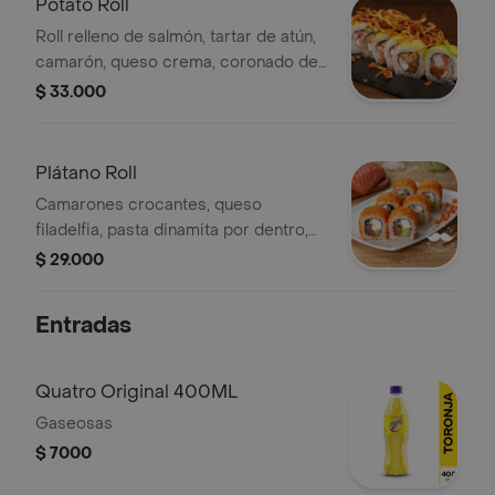
Potato Roll
Roll relleno de salmón, tartar de atún,
camarón, queso crema, coronado de
aguacate e hilos de papa.
$ 33.000
Plátano Roll
Camarones crocantes, queso
filadelfia, pasta dinamita por dentro,
por encima plátano maduro.
$ 29.000
Entradas
Quatro Original 400ML
Gaseosas
$ 7000