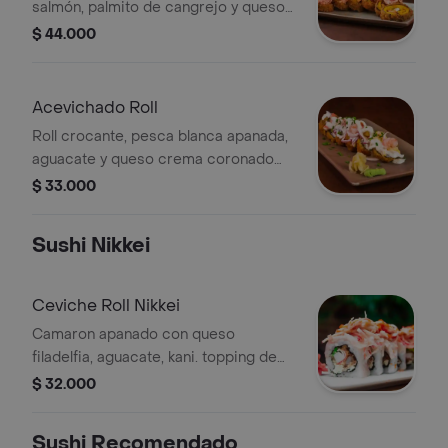
salmón, palmito de cangrejo y queso
crema coronado con pasta dinamita.
$ 44.000
Acevichado Roll
Roll crocante, pesca blanca apanada,
aguacate y queso crema coronado
con ceviche de camarón en salsa de
$ 33.000
tigre y maíz gigante.
Sushi Nikkei
Ceviche Roll Nikkei
Camaron apanado con queso
filadelfia, aguacate, kani. topping de
pesca blanca con palmito
$ 32.000
deshebrado y leche de tigre .
Sushi Recomendado