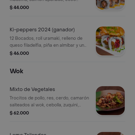
tostado. cubierto de camarones,
$ 44.000
salsa de coco, salsa acevichada de
maracuyá y virutas de coco.
Ki-peppers 2024 (ganador)
12 Bocados, roll uramaki, relleno de
queso filadelfia, piña en almíbar y un
delicioso kakiari, coronado con
$ 46.000
camarones al ajillo, salsa ki-peppers y
topping de ajonjolí.
Wok
Mixto de Vegetales
Trocitos de pollo, res, cerdo, camarón
salteados al wok, cebolla, zuquini,
zanahoria, brócoli, bock choi, apio,
$ 62.000
pimentón, salsa teriyaki y
arroz.yakimeshi.