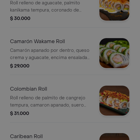
Roll relleno de aguacate, palmito
kanikama tempura, coronado de
pescado blanco bañado en leche de
$ 30.000
tigre de aji amarillo con topping de
camote.
Camarón Wakame Roll
Camarón apanado por dentro, queso
crema y aguacate, encima ensalada
de wakame.
$ 29.000
Colombian Roll
Roll relleno de palmito de cangrejo
tempura, camaron apanado, suero
costeño, con topping de aguacate y
$ 31.000
tiras de remolacha y arracacha.
Caribean Roll