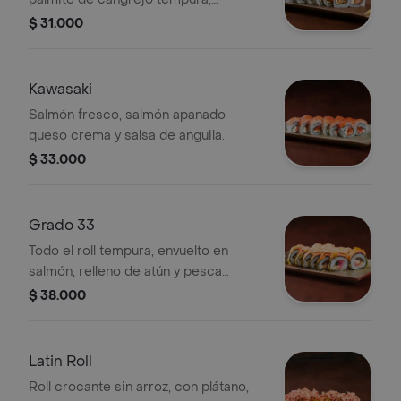
camarón apanado, queso crema,
$ 31.000
bañado con salsa de anguila.
Kawasaki
Salmón fresco, salmón apanado
queso crema y salsa de anguila.
$ 33.000
Grado 33
Todo el roll tempura, envuelto en
salmón, relleno de atún y pesca
blanca, coronado con pasta vulcano.
$ 38.000
Latin Roll
Roll crocante sin arroz, con plátano,