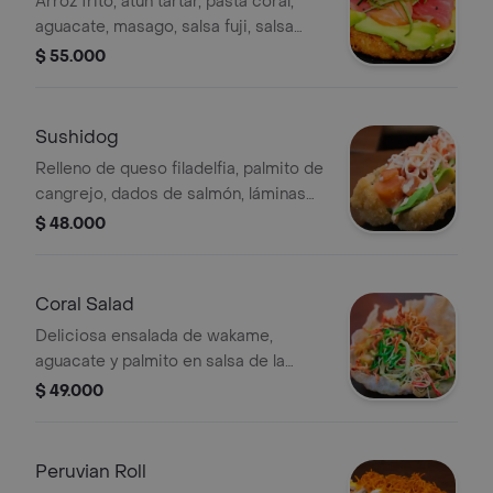
Arroz frito, atún tartar, pasta coral,
aguacate, masago, salsa fuji, salsa
dinamita y palmito kani frito.
$ 55.000
Sushidog
Relleno de queso filadelfia, palmito de
cangrejo, dados de salmón, láminas
de aguacate, bañado en salsa fuji.
$ 48.000
Coral Salad
Deliciosa ensalada de wakame,
aguacate y palmito en salsa de la
casa, coronada con camarón.
$ 49.000
Peruvian Roll