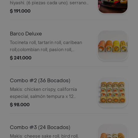
hiyashi. (6 piezas cada uno). serrano
roll, tartar roll y kawasaki x 12
$ 191.000
bocados.
Barco Deluxe
Tocineta roll, tartarin roll, caribean
roll,colombian roll, pasion roll,
acevichado. (12 piezas cada uno).
$ 241.000
Combo #2 (36 Bocados)
Makis: chicken crispy, california
especial, salmón tempura x 12
bocados.
$ 98.000
Combo #3 (24 Bocados)
Makis: cheese sake roll, bird roll,