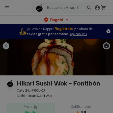
Bogotá
Regístrate
¿Nuevo en Rappi?
y disfruta de
envíos gratis por semanas
Aplican TyC
Hikari Sushi Wok - Fontibón
Calle 24c #80b-27
Sushi - Hikari Sushi Wok
Envío
Calificación
Gratis
4.8