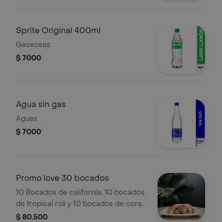
Sprite Original 400ml
Gaseosas
$ 7000
Agua sin gas
Aguas
$ 7000
Promo love 30 bocados
10 Bocados de california, 10 bocados
de tropical roll y 10 bocados de coral
roll de langostino, aguacate, queso
$ 80.500