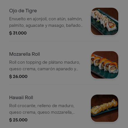
Ojo de Tigre
Envuelto en ajonjolí, con atún, salmón,
palmito, aguacate y masago, bañado
en salsa dinamita con cantidad a
$ 31.000
elegir.
Mozarella Roll
Roll con topping de plátano maduro,
queso crema, camarón apanado y
queso mozzarella.
$ 26.000
Hawaii Roll
Roll crocante, relleno de maduro,
queso crema, queso mozzarella,
jamón y piña, bañado en salsa de
$ 25.000
maracuyá.