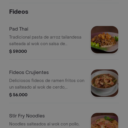
Fideos
Pad Thai
Tradicional pasta de arroz tailandesa
salteada al wok con salsa de
tamarindo, nam-pla y tortilla de huevo
$ 59.000
con un ligero toque picante.
Fideos Crujientes
Deliciosos fideos de ramen fritos con
un salteado al wok de cerdo,
camarón, calamar y champiñones con
$ 56.000
zanahoria, cebolla, colchina y brócoli.
Stir Fry Noodles
Noodles salteados al wok con pollo,