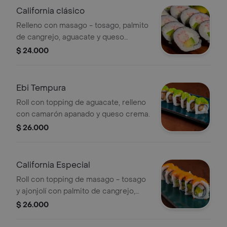
California clásico
Relleno con masago - tosago, palmito
de cangrejo, aguacate y queso
crema.
$ 24.000
Ebi Tempura
Roll con topping de aguacate, relleno
con camarón apanado y queso crema.
$ 26.000
California Especial
Roll con topping de masago - tosago
y ajonjolí con palmito de cangrejo,
aguacate, queso crema y pepino por
$ 26.000
dentro.