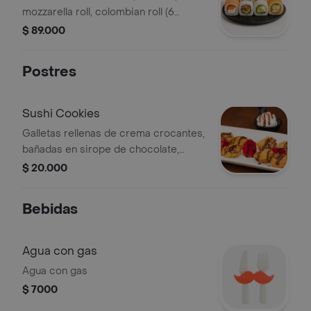
mozzarella roll, colombian roll (6
piezas cada uno).
$ 89.000
Postres
Sushi Cookies
Galletas rellenas de crema crocantes,
bañadas en sirope de chocolate,
acompañadas con bola de helado
$ 20.000
vainilla mora.
Bebidas
Agua con gas
Agua con gas
$ 7000