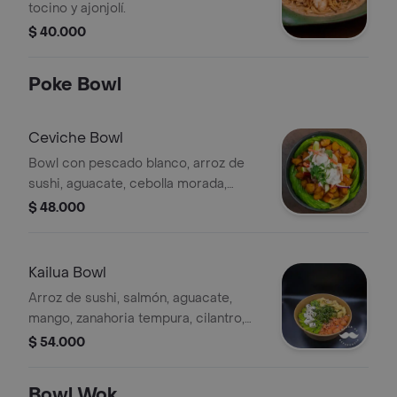
tocino y ajonjolí.
$ 40.000
Poke Bowl
Ceviche Bowl
Bowl con pescado blanco, arroz de
sushi, aguacate, cebolla morada,
pimentón, cilantro, platanitos y leche
$ 48.000
de tigre.
Kailua Bowl
Arroz de sushi, salmón, aguacate,
mango, zanahoria tempura, cilantro,
jalapeño, siracha mayo.
$ 54.000
Bowl Wok