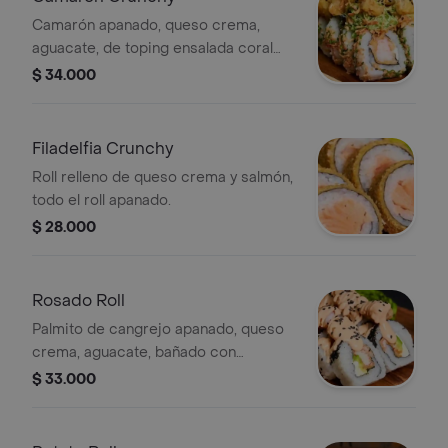
Camarón apanado, queso crema,
aguacate, de toping ensalada coral
crunchy con camarones.
$ 34.000
Filadelfia Crunchy
Roll relleno de queso crema y salmón,
todo el roll apanado.
$ 28.000
Rosado Roll
Palmito de cangrejo apanado, queso
crema, aguacate, bañado con
camarones en salsa rosada.
$ 33.000