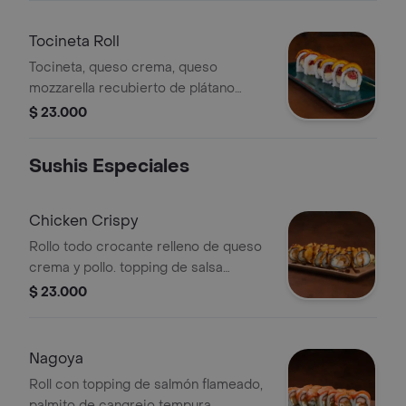
Tocineta Roll
Tocineta, queso crema, queso
mozzarella recubierto de plátano
maduro, bañado en salsa fuji.
$ 23.000
Sushis Especiales
Chicken Crispy
Rollo todo crocante relleno de queso
crema y pollo. topping de salsa
teriyaki.
$ 23.000
Nagoya
Roll con topping de salmón flameado,
palmito de cangrejo tempura,