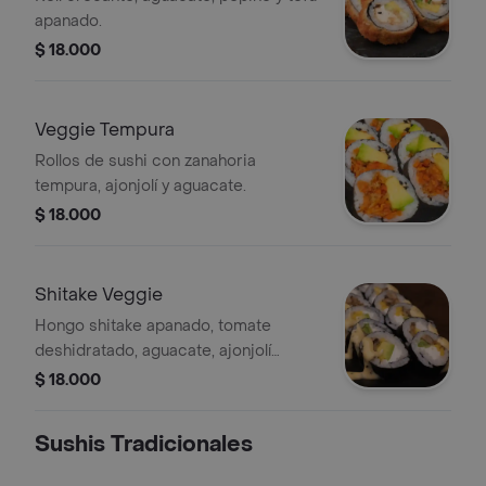
apanado.
$ 18.000
Veggie Tempura
Rollos de sushi con zanahoria
tempura, ajonjolí y aguacate.
$ 18.000
Shitake Veggie
Hongo shitake apanado, tomate
deshidratado, aguacate, ajonjolí
queso crema, mango y salsa de
$ 18.000
maracuyá.
Sushis Tradicionales