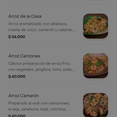
Arroz de la Casa
Arroz aromatizado con albahaca,
crema de coco, camarón y calamar,
con vegetales frescos de temporada.
$ 56.000
Arroz Cantones
Clásica preparación de arroz frito,
con vegetales, jengibre, lomo, pollo,
camarón y cerdo.
$ 60.000
Arroz Camarón
Preparado al wok con camarones,
arveja, zanahoria, maíz, colchina,
cebolla y cebollín, al estilo japonés
$ 60.000