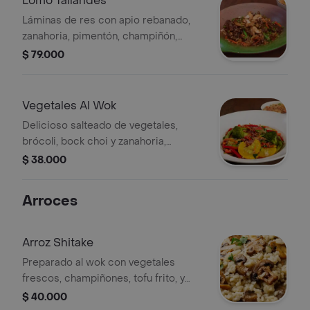
Lomo Tailandes
Láminas de res con apio rebanado,
zanahoria, pimentón, champiñón,
habichuela y cebollín con un tono
$ 79.000
picante y ligeramente dulce.
acompañado con arroz.
Vegetales Al Wok
Delicioso salteado de vegetales,
brócoli, bock choi y zanahoria,
cebolla, zuquini, champiñón, pimentón
$ 38.000
en una deliciosa salsa tipo chop suey.
Arroces
Arroz Shitake
Preparado al wok con vegetales
frescos, champiñones, tofu frito, y
hongos shitake, maíz y huevo, salteado
$ 40.000