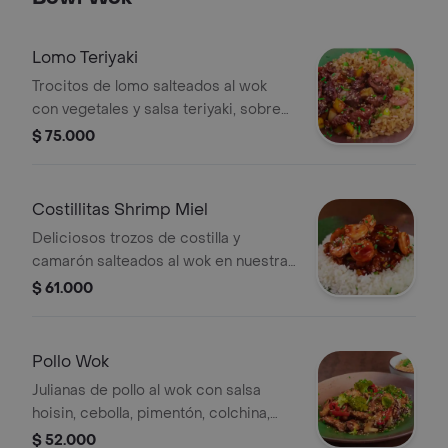
Lomo Teriyaki
Trocitos de lomo salteados al wok
con vegetales y salsa teriyaki, sobre
arroz yakimeshi.
$ 75.000
Costillitas Shrimp Miel
Deliciosos trozos de costilla y
camarón salteados al wok en nuestra
salsa bbq oriental y miel, sobre arroz
$ 61.000
yakimeshi.
Pollo Wok
Julianas de pollo al wok con salsa
hoisin, cebolla, pimentón, colchina,
champiñón, brócoli, raíces chinas y
$ 52.000