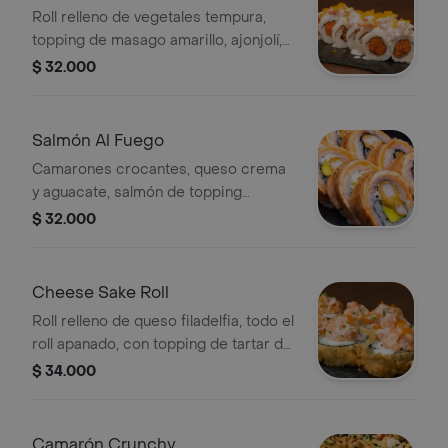
Roll relleno de vegetales tempura,
topping de masago amarillo, ajonjolí,
con topping de camarones en salsa
$ 32.000
marinera.
Salmón Al Fuego
Camarones crocantes, queso crema
y aguacate, salmón de topping
flameado.
$ 32.000
Cheese Sake Roll
Roll relleno de queso filadelfia, todo el
roll apanado, con topping de tartar de
salmón.
$ 34.000
Camarón Crunchy