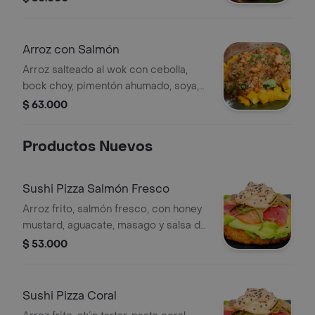
con salsa de soya y crema de coco.
Arroz con Salmón
Arroz salteado al wok con cebolla,
bock choy, pimentón ahumado, soya,
perejil y trocitos de salmón, coronado
$ 63.000
con fideos de mango.
Productos Nuevos
Sushi Pizza Salmón Fresco
Arroz frito, salmón fresco, con honey
mustard, aguacate, masago y salsa de
anguila.
$ 53.000
Sushi Pizza Coral