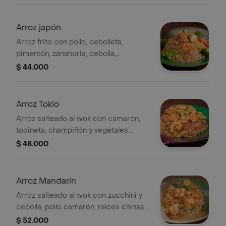
en brandy y salsa de soya.
Arroz japón
Arroz frito con pollo, cebolleta,
pimentón, zanahoria, cebolla,
pimienta, soya y jengibre.
$ 44.000
Arroz Tokio
Arroz salteado al wok con camarón,
tocineta, champiñón y vegetales
frescos de temporada.
$ 48.000
Arroz Mandarín
Arroz salteado al wok con zucchini y
cebolla, pollo camarón, raíces chinas
y un ligero picante.
$ 52.000