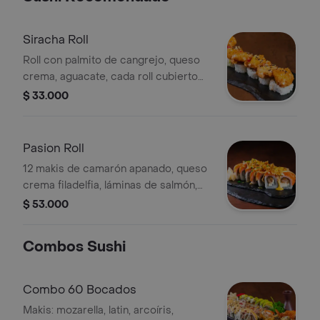
Siracha Roll
Roll con palmito de cangrejo, queso
crema, aguacate, cada roll cubierto
con un camarón apanado y bañado en
$ 33.000
mayonesa de siracha.
Pasion Roll
12 makis de camarón apanado, queso
crema filadelfia, láminas de salmón,
salsa de maracuyá y philo vermicelli.
$ 53.000
Combos Sushi
Combo 60 Bocados
Makis: mozarella, latin, arcoíris,