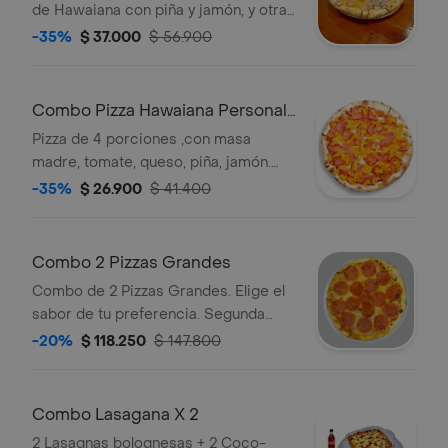
de Hawaiana con piña y jamón, y otra
de pollo con champiñones.
-35%
$ 37.000
$ 56.900
Combo Pizza Hawaiana Personal
+ Bebida
Pizza de 4 porciones ,con masa
madre, tomate, queso, piña, jamón.
Acompaña de una bebida 250 ml
-35%
$ 26.900
$ 41.400
Combo 2 Pizzas Grandes
Combo de 2 Pizzas Grandes. Elige el
sabor de tu preferencia. Segunda
pizza con 50% de descuento.
-20%
$ 118.250
$ 147.800
Combo Lasagana X 2
2 Lasagnas bolognesas + 2 Coco-