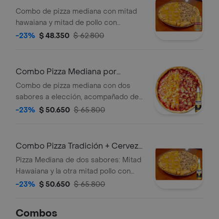
col. Dorada Lta 330ml
Combo de pizza mediana con mitad
hawaiana y mitad de pollo con
champiñones, acompañado de una
-23%
$ 48.350
$ 62.800
Club Colombia Dorada lata 330ml.
Combo Pizza Mediana por
Mitades + Corona Bot. 355ml
Combo de pizza mediana con dos
sabores a elección, acompañado de
una cerveza Corona de 355 ml.
-23%
$ 50.650
$ 65.800
Combo Pizza Tradición + Cerveza
Corona Bot. 355ml
Pizza Mediana de dos sabores: Mitad
Hawaiana y la otra mitad pollo con
champiñones. + Tipo de cerveza:
-23%
$ 50.650
$ 65.800
Lager.País de Origen: México%
Alcohol: 4,5%
Combos