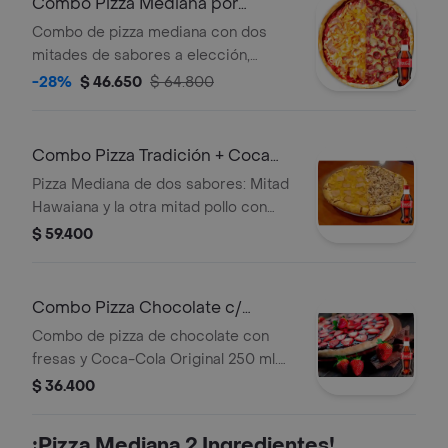
Combo Pizza Mediana por
Mitades +Cocacola Orig 250ML
Combo de pizza mediana con dos
mitades de sabores a elección,
acompañado de una Coca-Cola
-28%
$ 46.650
$ 64.800
Original de 250 ml.
Combo Pizza Tradición + Coca
Cola Original 250ML
Pizza Mediana de dos sabores: Mitad
Hawaiana y la otra mitad pollo con
champiñones. + Gaseosa
$ 59.400
Combo Pizza Chocolate c/
Fresas +Cocacola Orig 250ML
Combo de pizza de chocolate con
fresas y Coca-Cola Original 250 ml.
Incluye masa madre, nutella, fresas y
$ 36.400
azúcar pulverizada.
¡Pizza Mediana 2 Ingredientes!