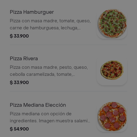
Pizza Hamburguer
Pizza con masa madre, tomate, queso,
carne de hamburguesa, lechuga,
cebolla, salsas.
$ 33.900
Pizza Rivera
Pizza con masa madre, pesto, queso,
cebolla caramelizada, tomate,
aceitunas.
$ 33.900
Pizza Mediana Elección
Pizza mediana con opción de
ingredientes. Imagen muestra salami,
champiñones y pimientos.
$ 54.900