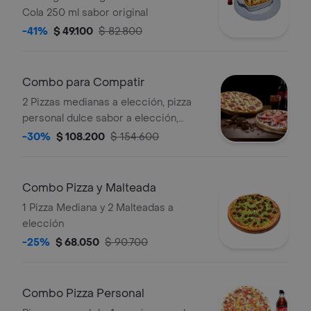
Cola 250 ml sabor original
-41%
$ 49.100
$ 82.800
Combo para Compatir
2 Pizzas medianas a elección, pizza
personal dulce sabor a elección,
Coca-Cola Sabor Original 1.5 L.
-30%
$ 108.200
$ 154.600
Combo Pizza y Malteada
1 Pizza Mediana y 2 Malteadas a
elección
-25%
$ 68.050
$ 90.700
Combo Pizza Personal