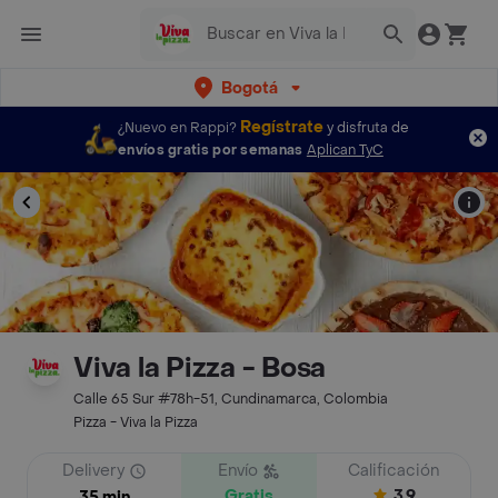
Bogotá
Regístrate
¿Nuevo en Rappi?
y disfruta de
envíos gratis por semanas
Aplican TyC
Viva la Pizza - Bosa
Calle 65 Sur #78h-51, Cundinamarca, Colombia
Pizza - Viva la Pizza
Delivery
Envío
Calificación
Gratis
3.9
35 min