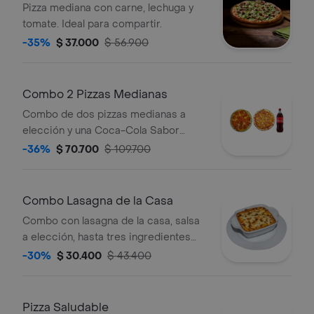
Pizza mediana con carne, lechuga y
tomate. Ideal para compartir.
-35%
$ 37.000
$ 56.900
Combo 2 Pizzas Medianas
Combo de dos pizzas medianas a
elección y una Coca-Cola Sabor
Original de 1.5 L.
-36%
$ 70.700
$ 109.700
Combo Lasagna de la Casa
Combo con lasagna de la casa, salsa
a elección, hasta tres ingredientes
adicionales, pan de ajo y bebida.
-30%
$ 30.400
$ 43.400
Pizza Saludable