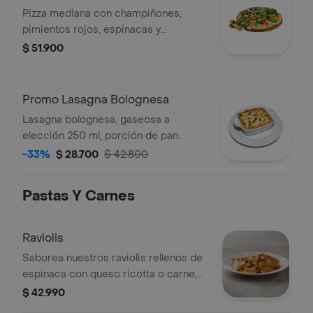
Pizza mediana con champiñones,
pimientos rojos, espinacas y
aceitunas. Sabor a elección.
$ 51.900
Promo Lasagna Bolognesa
Lasagna bolognesa, gaseosa a
elección 250 ml, porción de pan.
-33%
$ 28.700
$ 42.800
Pastas Y Carnes
Raviolis
Saborea nuestros raviolis rellenos de
espinaca con queso ricotta o carne,
una opción perfecta para los amantes
$ 42.990
de la pasta.