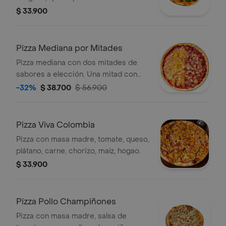
$ 33.900
Pizza Mediana por Mitades
Pizza mediana con dos mitades de
sabores a elección. Una mitad con
jamón y queso, y la otra con
-32%
$ 38.700
$ 56.900
pepperoni y queso.
Pizza Viva Colombia
Pizza con masa madre, tomate, queso,
plátano, carne, chorizo, maíz, hogao.
$ 33.900
Pizza Pollo Champiñones
Pizza con masa madre, salsa de