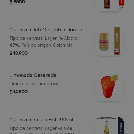
$ 9500
Cerveza Club Colombia Dorada
Lta 330ml
Tipo de cerveza: Lager. % Alcohol:
4.7%. País de origen: Colombia
$ 10.900
Limonada Cerezada
Limonada sabor cereza.
$ 14.500
Cerveza Corona Bot. 355ml
Tipo de cerveza: Lager.País de