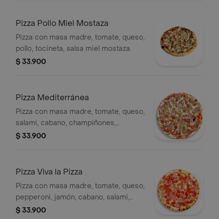
Pizza Pollo Miel Mostaza
Pizza con masa madre, tomate, queso,
pollo, tocineta, salsa miel mostaza.
$ 33.900
Pizza Mediterránea
Pizza con masa madre, tomate, queso,
salami, cabano, champiñones,
aceitunas.
$ 33.900
Pizza Viva la Pizza
Pizza con masa madre, tomate, queso,
pepperoni, jamón, cabano, salami,
pollo, pimentón, cebolla.
$ 33.900