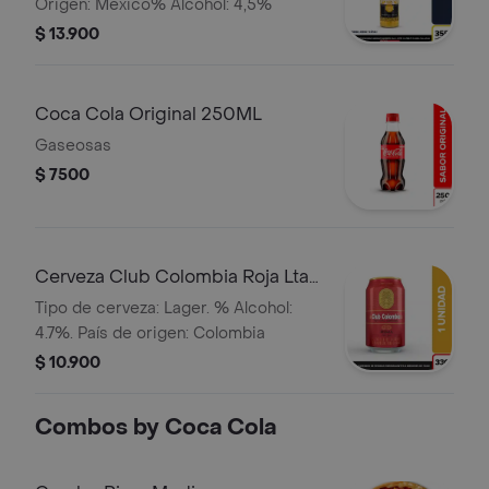
Origen: México% Alcohol: 4,5%
$ 13.900
Coca Cola Original 250ML
Gaseosas
$ 7500
Cerveza Club Colombia Roja Lta
330ml
Tipo de cerveza: Lager. % Alcohol:
4.7%. País de origen: Colombia
$ 10.900
Combos by Coca Cola