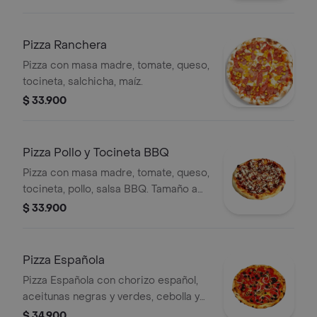
Pizza Ranchera
Pizza con masa madre, tomate, queso,
tocineta, salchicha, maíz.
$ 33.900
Pizza Pollo y Tocineta BBQ
Pizza con masa madre, tomate, queso,
tocineta, pollo, salsa BBQ. Tamaño a
elección
$ 33.900
Pizza Española
Pizza Española con chorizo español,
aceitunas negras y verdes, cebolla y
pimientos. Tamaño personal.
$ 34.900