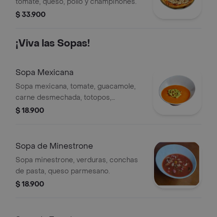
tomate, queso, pollo y champiñones.
$ 33.900
¡Viva las Sopas!
Sopa Mexicana
Sopa mexicana, tomate, guacamole,
carne desmechada, totopos,
jalapeños.
$ 18.900
Sopa de Minestrone
Sopa minestrone, verduras, conchas
de pasta, queso parmesano.
$ 18.900