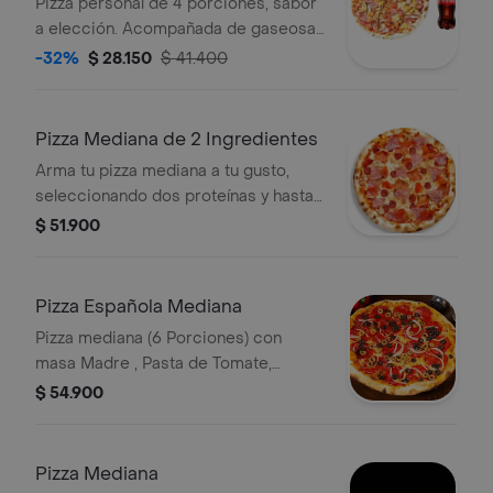
Pizza personal de 4 porciones, sabor
a elección. Acompañada de gaseosa
a elección 250ml.
-32%
$ 28.150
$ 41.400
Pizza Mediana de 2 Ingredientes
Arma tu pizza mediana a tu gusto,
seleccionando dos proteínas y hasta
5 ingredientes adicionales sin costo.
$ 51.900
Pizza Española Mediana
Pizza mediana (6 Porciones) con
masa Madre , Pasta de Tomate,
queso, Chorizo Español, Cebolla
$ 54.900
Cabezona, Aceitunas Negras,
Aceitunas Verdes.
Pizza Mediana