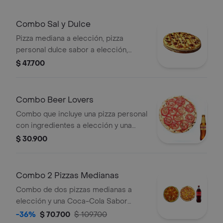
Combo Sal y Dulce
Pizza mediana a elección, pizza
personal dulce sabor a elección,
Coca-Cola Sabor Original 1.5 L.
$ 47.700
Combo Beer Lovers
Combo que incluye una pizza personal
con ingredientes a elección y una
cerveza a elección.
$ 30.900
Combo 2 Pizzas Medianas
Combo de dos pizzas medianas a
elección y una Coca-Cola Sabor
Original de 1.5 L.
-36%
$ 70.700
$ 109.700