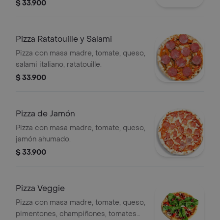
zanahoria.
$ 33.900
Pizza Ratatouille y Salami
Pizza con masa madre, tomate, queso,
salami italiano, ratatouille.
$ 33.900
Pizza de Jamón
Pizza con masa madre, tomate, queso,
jamón ahumado.
$ 33.900
Pizza Veggie
Pizza con masa madre, tomate, queso,
pimentones, champiñones, tomates