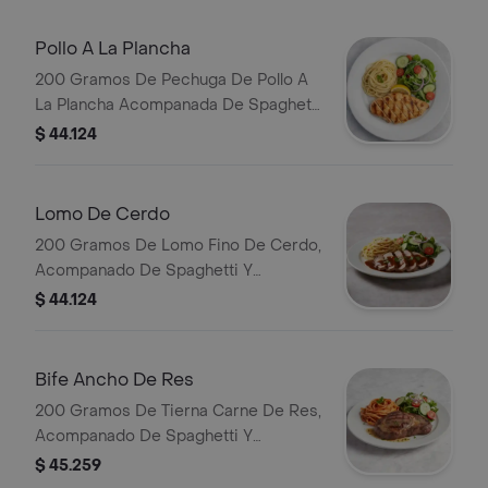
Pollo A La Plancha
200 Gramos De Pechuga De Pollo A
La Plancha Acompanada De Spaghetti
Y Ensalada De La Casa.
$ 44.124
Lomo De Cerdo
200 Gramos De Lomo Fino De Cerdo,
Acompanado De Spaghetti Y
Ensalada De La Casa.
$ 44.124
Bife Ancho De Res
200 Gramos De Tierna Carne De Res,
Acompanado De Spaghetti Y
Ensalada De La Casa
$ 45.259