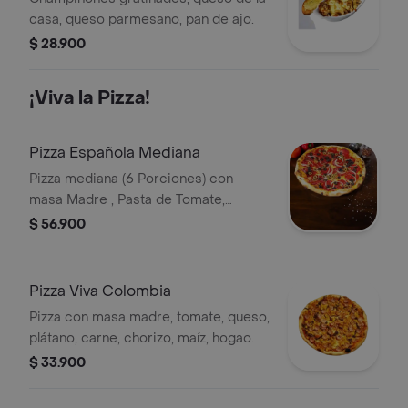
casa, queso parmesano, pan de ajo.
$ 28.900
¡Viva la Pizza!
Pizza Española Mediana
Pizza mediana (6 Porciones) con
masa Madre , Pasta de Tomate,
queso, Chorizo Español, Cebolla
$ 56.900
Cabezona, Aceitunas Negras,
Aceitunas Verdes.
Pizza Viva Colombia
Pizza con masa madre, tomate, queso,
plátano, carne, chorizo, maíz, hogao.
$ 33.900