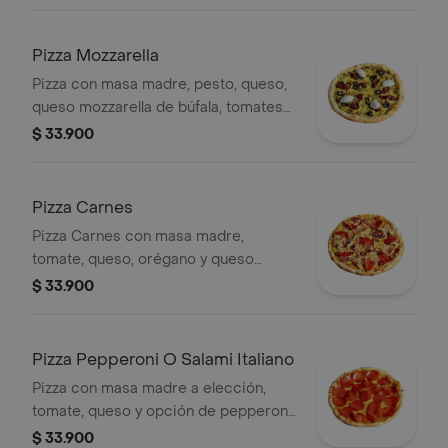
Pizza Mozzarella
Pizza con masa madre, pesto, queso,
queso mozzarella de búfala, tomates
secos, aceitunas negras, aceitunas
$ 33.900
verdes.
Pizza Carnes
Pizza Carnes con masa madre,
tomate, queso, orégano y queso
parmesano. Incluye variedad de
$ 33.900
carnes como pepperoni, jamón y
salchicha.
Pizza Pepperoni O Salami Italiano
Pizza con masa madre a elección,
tomate, queso y opción de pepperoni
o salami italiano.
$ 33.900