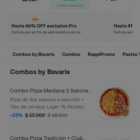
(nuevos usuarios)
Hasta 46% OFF exclusivo Pro
Hasta 41% 
Disfruta por ser Pro de este beneficio en los
Disfruta este de
restaurantes y tiendas más top.
en minutos.
Combos by Bavaria
Combos
RappiPromo
Pastas 
Combos by Bavaria
Combo Pizza Mediana 2 Sabores
+ Club Colombiana Dorada
Pizza de dos sabores a elección +
330ml
Tipo de cerveza: Lager. % Alcohol:
4.7%. País de origen: Colombia
-23%
$ 53.000
$ 68.800
Combo Pizza Tradición + Club