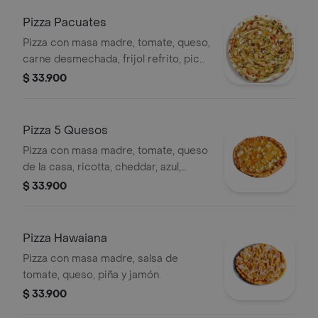
Pizza Pacuates
Pizza con masa madre, tomate, queso,
carne desmechada, frijol refrito, pico
de gallo, guacamole, totopos,
$ 33.900
jalapeños.
Pizza 5 Quesos
Pizza con masa madre, tomate, queso
de la casa, ricotta, cheddar, azul,
parmesano. Tamaño a elección
$ 33.900
Pizza Hawaiana
Pizza con masa madre, salsa de
tomate, queso, piña y jamón.
$ 33.900