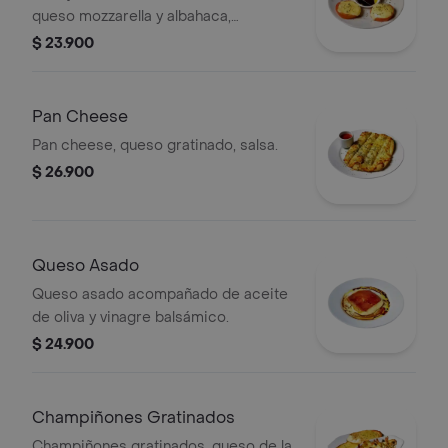
queso mozzarella y albahaca,
acompañadas de una salsa de aceite
$ 23.900
y balsámico.
Pan Cheese
Pan cheese, queso gratinado, salsa.
$ 26.900
Queso Asado
Queso asado acompañado de aceite
de oliva y vinagre balsámico.
$ 24.900
Champiñones Gratinados
Champiñones gratinados, queso de la