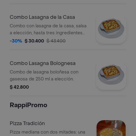
Combo Lasagna de la Casa
Combo con lasagna de la casa, salsa
a elección, hasta tres ingredientes
adicionales, pan de ajo y bebida.
-30%
$ 30.400
$ 43.400
Combo Lasagna Bolognesa
Combo de lasagna boloñesa con
gaseosa de 250 ml a elección.
$ 42.800
RappiPromo
Pizza Tradición
Pizza mediana con dos mitades: una