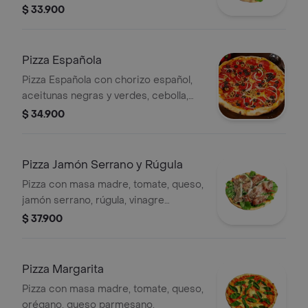
secos, rúgula.
$ 33.900
Pizza Española
Pizza Española con chorizo español,
aceitunas negras y verdes, cebolla,
tamaño personal.
$ 34.900
Pizza Jamón Serrano y Rúgula
Pizza con masa madre, tomate, queso,
jamón serrano, rúgula, vinagre
balsámico, queso parmesano. Tamaño
$ 37.900
a elección
Pizza Margarita
Pizza con masa madre, tomate, queso,
orégano, queso parmesano.