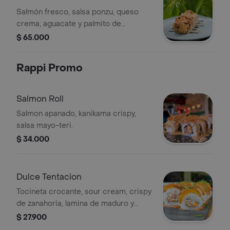
Salmón fresco, salsa ponzu, queso
crema, aguacate y palmito de
cangrejo, arroz de sushi tempura para
$ 65.000
un crunch brutal. Coronado con salsa
dinamita, teriyaki
Rappi Promo
Salmon Roll
Salmon apanado, kanikama crispy,
salsa mayo-teri.
$ 34.000
Dulce Tentacion
Tocineta crocante, sour cream, crispy
de zanahoria, lamina de maduro y
nuestra jalea de guayaba
$ 27.900