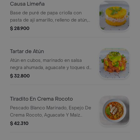
Causa Limeña
Base de puré de papa criolla con
pasta de ají amarillo, relleno de atún,
cebolla, tomate, aguacate, huevo
$ 28.900
cocido y cilantro.
Tartar de Atún
Atún en cubos, marinado en salsa
negra ahumada, aguacate y toques de
cilantro.
$ 32.800
Tiradito En Crema Rocoto
Pescado Blanco Marinado, Espejo De
Crema Rocoto, Aguacate Y Maiz
Desgranado, Pimenton En Cabello De
$ 42.310
Angel.