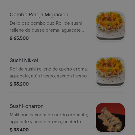
Combo Pareja Migración
Delicioso combo duo Roll de sushi
relleno de queso crema, aguacate,
atún fresco, salmón fresco y topping
$ 65.500
de crispy de zanahoria, 10 bocados,
además también trae otro rollo de
sushi relleno de aguacate, mayonesa
Sushi Nikkei
japonesa, langostino en tempura,
Roll de sushi relleno de queso crema,
topping de láminas de pescado, salsa
aguacate, atún fresco, salmón fresco
ceviche y madurito, 10 bocados,
y topping de crispy de zanahoria, 10
$ 33.200
incluye 2 Te Hatsu.
bocados.
Sushi-charron
Maki con panceta de cerdo crocante,
aguacate y queso crema, cubierto
con salsa de chalaca y ceviche,
$ 33.400