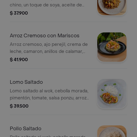
chino, un toque de soya, aceite de
ajonjolí, acompañado de ensalada
$ 37.900
fresca de pollo a la plancha,
camarones,cebolla morada, tomate
cherry, cilantro y salsa sweet chilli un
Arroz Cremoso con Mariscos
poco picante
Arroz cremoso, ajo perejil, crema de
leche, camaron, anillos de calamar,
palmito kanikama, cebolla morada,
$ 41.900
tomate chonto salteado con salsa de
aji amarillo
Lomo Saltado
Lomo saltado al wok, cebolla morada,
pimentón, tomate, salsa ponzu, arroz
blanco y papas fritas.
$ 39.500
Pollo Saltado