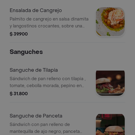
Ensalada de Cangrejo
Palmito de cangrejo en salsa dinamita
y langostinos crocantes, sobre una
cama de crema de aguacate.
$ 39.900
Sanguches
Sanguche de Tilapia
Sándwich de pan relleno con tilapia ,
tomate, cebolla morada, pepino en
rodajas, salsa de ceviche ,salsa de la
$ 31.800
casa, sal y pimienta.
Sanguche de Panceta
Sándwich con pan relleno de
mantequilla de ajo negro, panceta