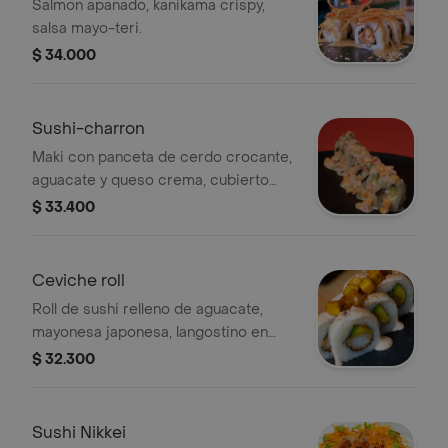
Salmon apanado, kanikama crispy,
salsa mayo-teri.
$ 34.000
Sushi-charron
Maki con panceta de cerdo crocante,
aguacate y queso crema, cubierto
con salsa de chalaca y ceviche,
$ 33.400
terminado con quinoa crocante.
Ceviche roll
Roll de sushi relleno de aguacate,
mayonesa japonesa, langostino en
tempura, topping de láminas de
$ 32.300
pescado, salsa ceviche y madurito, 10
bocados.
Sushi Nikkei