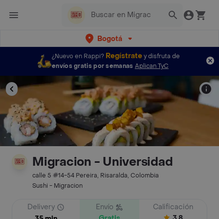
Bogotá
Regístrate
¿Nuevo en Rappi?
y disfruta de
envíos gratis por semanas
Aplican TyC
Migracion - Universidad
calle 5 #14-54 Pereira, Risaralda, Colombia
Sushi - Migracion
Delivery
Envío
Calificación
Gratis
3.8
35 min