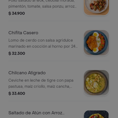
Pollo saltado al wok, cebolla morada,
pimentón, tomate, salsa ponzu, arroz
basmatic y papas fritas.
$ 34.900
Chifita Casero
Lomo de cerdo con salsa agridulce
marinado en cocción al horno por 24
hrs, base de arroz blanco, ensalada
$ 32.300
de pepino, ají amarillo en aceite de
ajonjolí y huevo cocido.
Chilcano Atigrado
Ceviche en leche de tigre con papa
pastusa, maíz criollo, maíz cancha,
cebollín, salsa de ají amarillo y
$ 33.400
pescado blanco.
Saltado de Atún con Arroz