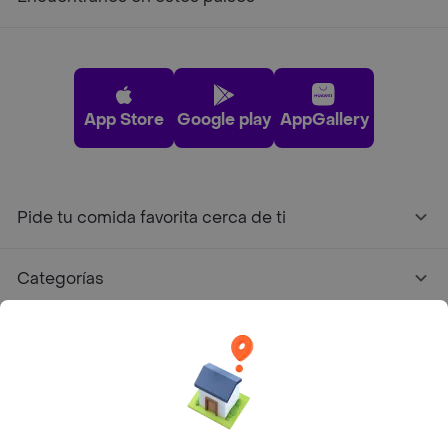
App Store
Google play
AppGallery
Pide tu comida favorita cerca de ti
Categorías
Únete a Rappi
Sobre Rappi