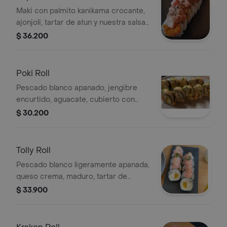
Maki con palmito kanikama crocante,
ajonjoli, tartar de atun y nuestra salsa
spicy (mayonesa japonesa, sriracha,
$ 36.200
aceite de ajonjoli y miel de abeja,
cebollin ).
Poki Roll
Pescado blanco apanado, jengibre
encurtido, aguacate, cubierto con
salsa ahumada.
$ 30.200
Tolly Roll
Pescado blanco ligeramente apanada,
queso crema, maduro, tartar de
rabano encurtido y jengibre
$ 33.900
terminado con maiz crocante