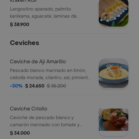
Kraken Roll
Langostino apanado, palmito
kanikama, aguacate, laminas de
salmón, bañado con chutney de mago
$ 38.900
terminado con crispy de papa
Ceviches
Ceviche de Ají Amarillo
Pescado blanco marinado en limón,
cebolla morada, cilantro, sal, pimienta,
salsa de ají amarillo de base y quinoa
-30%
$ 24.650
$ 35.200
crocante.
Ceviche Criollo
Ceviche de pescado blanco y
camarón marinado con tomate y
cebolla morada. Acompañado de
$ 34.000