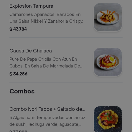
Explosion Tempura
Camarones Apanados, Banados En
Una Salsa Nikkei Y Zanahoria Crispy.
$ 43.784
Causa De Chalaca
Pure De Papa Criolla Con Atun En
Cubos, En Salsa De Mermelada De
Ajies Ahumados, Huevo Cocido, Salsa
$ 34.256
De Chalaca Y Ceviche, Crispy De
Remolacha.
Combos
Combo Nori Tacos + Saltado de
Atún con Arroz Cremoso
3 Algas noris tempurizadas con arroz
de sushi, lechuga verde, aguacate,
camarón, coco y ají amarillo + Atun