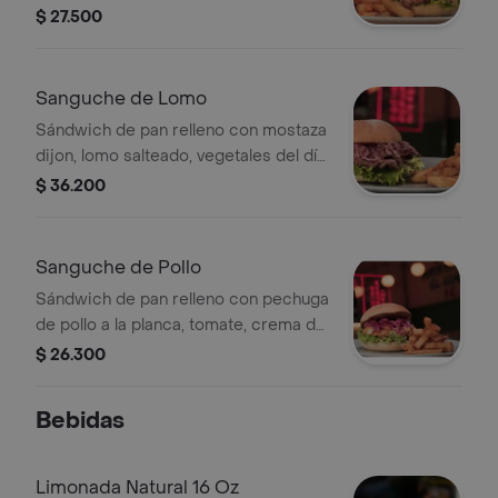
marinada, salsa de la casa, ají amarillo,
$ 27.500
pico de gallo a base de tomate,
cebolla morada, maíz tierno y cilantro.
Sanguche de Lomo
Sándwich de pan relleno con mostaza
dijon, lomo salteado, vegetales del día,
cebolla caramelizada y rúgula.
$ 36.200
Sanguche de Pollo
Sándwich de pan relleno con pechuga
de pollo a la planca, tomate, crema de
aguacate, cebolla morada, mayo
$ 26.300
sweet chilli y salsa de aji amarillo ( no
es picante ) acompañado de papa .
Bebidas
Limonada Natural 16 Oz