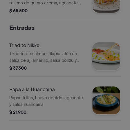
relleno de queso crema, aguacate,
atún fresco, salmón fresco y topping
$ 65.500
de crispy de zanahoria, 10 bocados,
además también trae otro rollo de
Entradas
sushi relleno de aguacate, mayonesa
japonesa, langostino en tempura,
topping de láminas de pescado, salsa
Triadito Nikkei
ceviche y madurito, 10 bocados,
Tiradito de salmón, tilapia, atún en
incluye 2 Te Hatsu.
salsa de ají amarillo, salsa ponzu y
crema de rocoto.
$ 37.300
Papa a la Huancaína
Papas fritas, huevo cocido, aguacate
y salsa huancaína.
$ 21.900