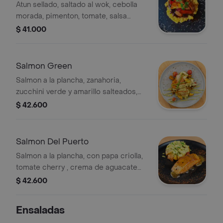
Cremoso
Atun sellado, saltado al wok, cebolla
morada, pimenton, tomate, salsa
ponzu, acompañado con arroz
$ 41.000
cremoso con salsa de aji amarillo,
parmesano, quinoa crocante .
Salmon Green
Salmon a la plancha, zanahoria,
zucchini verde y amarillo salteados,
papa criolla, tomate cherry,
$ 42.600
acompañado con alioli de cilantro
Salmon Del Puerto
Salmon a la plancha, con papa criolla,
tomate cherry , crema de aguacate
acompañado con salsa de maracuya
$ 42.600
Ensaladas