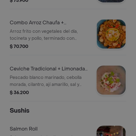
$ 73.900
sellado, saltado al wok, cebolla
morada, pimenton, tomate, salsa
ponzu, acompañado con arroz
Combo Arroz Chaufa +
cremoso con salsa de aji amarillo,
Sushicharron
Arroz frito con vegetales del día,
parmesano, quinoa crocante .
tocineta y pollo, terminado con
camarón. + Maki, panceta de cerdo
$ 70.700
crocante, aguacate, queso crema,
bañanado en nuestra salsa de chalaca
y ceviche, terminado con quinoa
Ceviche Tradicional + Limonada
crocante .
Natural 16 Oz
Pescado blanco marinado, cebolla
morada, cilantro, ají amarillo, sal y
pimienta. + Limonada natural de la
$ 36.200
casa.
Sushis
Salmon Roll