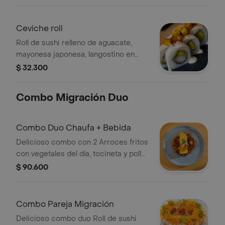
terminado con quinoa crocante.
Ceviche roll
Roll de sushi relleno de aguacate,
mayonesa japonesa, langostino en
tempura, topping de láminas de
$ 32.300
pescado, salsa ceviche y madurito, 10
bocados.
Combo Migración Duo
Combo Duo Chaufa + Bebida
Delicioso combo con 2 Arroces fritos
con vegetales del día, tocineta y pollo,
terminado con camarón, además de
$ 90.600
que incluye 2 bebidas de Té Hatsu.
Combo Pareja Migración
Delicioso combo duo Roll de sushi