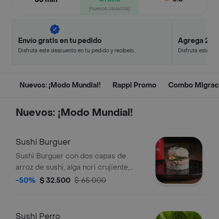
(nuevos usuarios)
Envío gratis en tu pedido
Agrega 2, p
Disfruta este descuento en tu pedido y recíbelo
Disfruta este de
en minutos.
en minutos.
Nuevos: ¡Modo Mundial!
Rappi Promo
Combo Migrac
Nuevos: ¡Modo Mundial!
Sushi Burguer
Sushi Burguer con dos capas de
arroz de sushi, alga nori crujiente,
salmón fresco, queso crema, limón,
-50%
$ 32.500
$ 65.000
aguacate, pepino y salsa dinamita.
Sushi Perro