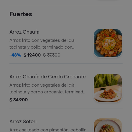
Fuertes
Arroz Chaufa
Arroz frito con vegetales del día,
tocineta y pollo, terminado con
camarón.
-48%
$ 19.400
$ 37.300
Arroz Chaufa de Cerdo Crocante
Arroz frito con vegetales del día,
tocineta y cerdo crocante, terminado
con salsa teriyaki
$ 34.900
Arroz Sotori
Arroz salteado con pimentón, cebollin