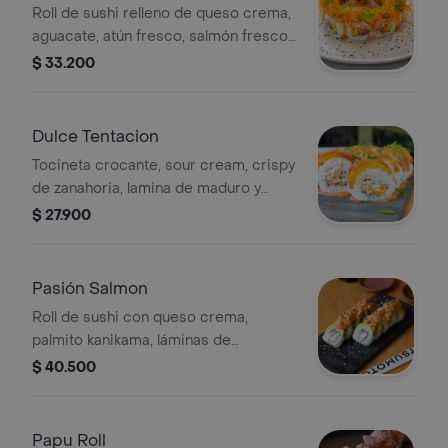
Roll de sushi relleno de queso crema,
aguacate, atún fresco, salmón fresco
y topping de crispy de zanahoria, 10
$ 33.200
bocados.
Dulce Tentacion
Tocineta crocante, sour cream, crispy
de zanahoria, lamina de maduro y
nuestra jalea de guayaba
$ 27.900
Pasión Salmon
Roll de sushi con queso crema,
palmito kanikama, láminas de
aguacate y tartar de salmón en
$ 40.500
mayonesa de maracuyá.
Papu Roll