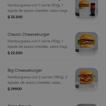
Hamburguesa con 1 carne (90g), 1
tajada de queso cheddar, salsa magía,
vegetales y pepinillos a elección +
$ 35.500
papas + bebida.
Classic Cheeseburger
Hamburguesa con 1 carne (90g), 1
tajada de queso cheddar, salsa magía,
vegetales y pepinillos a elección.
$ 22.500
Big Cheeseburger
Hamburguesa con 2 carnes (180g), 2
tajadas de queso cheddar, salsa
magía, vegetales y pepinillos a
$ 29.900
elección.