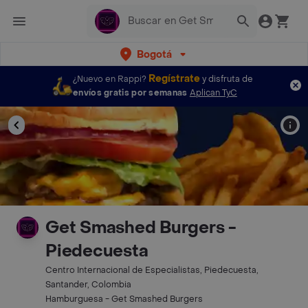
Bogotá
Regístrate
¿Nuevo en Rappi?
y disfruta de
envíos gratis por semanas
Aplican TyC
Get Smashed Burgers -
Piedecuesta
Centro Internacional de Especialistas, Piedecuesta,
Santander, Colombia
Hamburguesa - Get Smashed Burgers