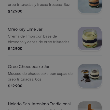
oreo trituradas y fresas frescas. 8oz
$ 12.900
Oreo Key Lime Jar
Crema de limón con base de
bizcocho y capas de oreo trituradas.
8oz
$ 12.900
Oreo Cheesecake Jar
Mousse de cheesecake con capas de
oreo trituradas. 8oz
$ 12.900
Helado San Jeronimo Tradicional