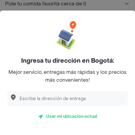
Pide tu comida favorita cerca de ti
Categorías
Únete a Rappi
Sobre Rappi
Ingresa tu dirección en Bogotá:
Mejor servicio, entregas más rápidas y los precios
Facebook
Twitter
Instagram
más convenientes!
©
2026
Rappi Inc. All rights reserved.
Usar mi ubicación actual
Rappi S.A.S. --- NIT 900.843.898-9 --- Calle 63 # 16A-02
Bogotá D.C. --- notificacionesrappi@rappi.com