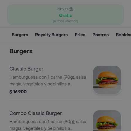
Envío
Gratis
(nuevos usuarios)
Burgers
Royalty Burgers
Fries
Postres
Bebida
Burgers
Classic Burger
Hamburguesa con 1 carne (90g), salsa
magía, vegetales y pepinillos a
elección.
$ 16.900
Combo Classic Burger
Hamburguesa con 1 carne (90g), salsa
magía, vegetales y pepinillos a