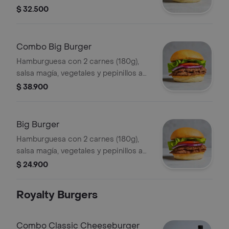
elección + papas + bebida.
$ 32.500
Combo Big Burger
Hamburguesa con 2 carnes (180g),
salsa magía, vegetales y pepinillos a
elección + papas + bebida.
$ 38.900
Big Burger
Hamburguesa con 2 carnes (180g),
salsa magía, vegetales y pepinillos a
elección.
$ 24.900
Royalty Burgers
Combo Classic Cheeseburger