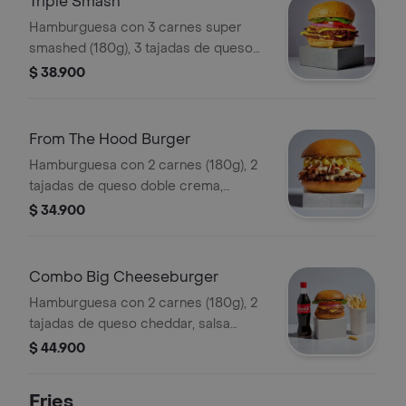
Triple Smash
Hamburguesa con 3 carnes super
smashed (180g), 3 tajadas de queso
cheddar derretido y salsa bruger.
$ 38.900
vegetales y pepinillos a elección.
From The Hood Burger
Hamburguesa con 2 carnes (180g), 2
tajadas de queso doble crema,
tocineta crocante, piña, papitas
$ 34.900
fósforito y salsa barrio.
Combo Big Cheeseburger
Hamburguesa con 2 carnes (180g), 2
tajadas de queso cheddar, salsa
magía, vegetales y pepinillos a
$ 44.900
elección + papas + bebida.
Fries