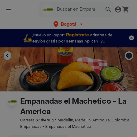
Bogotá
Regístrate
¿Nuevo en Rappi?
y disfruta de
envíos gratis por semanas
Aplican TyC
Empanadas el Machetico - La
America
Carrera 87 #47a-27, Medellín, Medellin, Antioquia, Colombia
Empanadas - Empanadas el Machetico