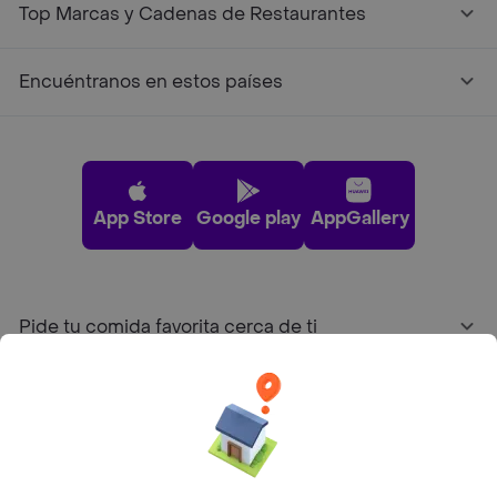
Top Marcas y Cadenas de Restaurantes
Encuéntranos en estos países
App Store
Google play
AppGallery
Pide tu comida favorita cerca de ti
Categorías
Únete a Rappi