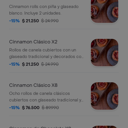
Cinnamon rolls con piña y glaseado
blanco. Incluye 2 unidades.
-15%
$ 21.250
$ 24.990
Cinnamon Clásico X2
Rollos de canela cubiertos con un
glaseado tradicional y decorados con
frambuesas.
-15%
$ 21.250
$ 24.990
Cinnamon Clásico X8
Ocho rollos de canela clásicos
cubiertos con glaseado tradicional y
frambuesas.
-15%
$ 76.500
$ 89.990