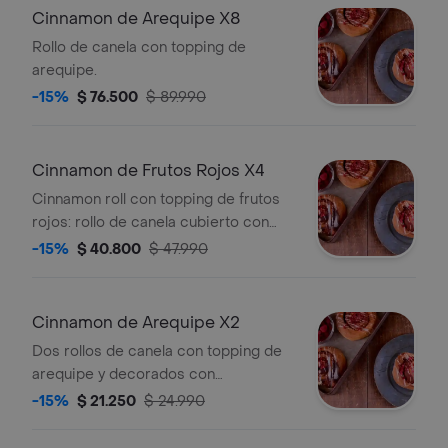
Cinnamon de Arequipe X8
Rollo de canela con topping de
arequipe.
-15%
$ 76.500
$ 89.990
Cinnamon de Frutos Rojos X4
Cinnamon roll con topping de frutos
rojos: rollo de canela cubierto con
glaseado y frutos rojos.
-15%
$ 40.800
$ 47.990
Cinnamon de Arequipe X2
Dos rollos de canela con topping de
arequipe y decorados con
frambuesas frescas.
-15%
$ 21.250
$ 24.990