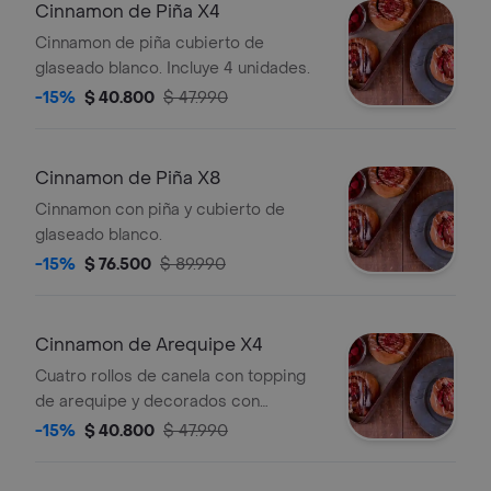
Cinnamon de Piña X4
Cinnamon de piña cubierto de
glaseado blanco. Incluye 4 unidades.
-15%
$ 40.800
$ 47.990
Cinnamon de Piña X8
Cinnamon con piña y cubierto de
glaseado blanco.
-15%
$ 76.500
$ 89.990
Cinnamon de Arequipe X4
Cuatro rollos de canela con topping
de arequipe y decorados con
frambuesas frescas.
-15%
$ 40.800
$ 47.990