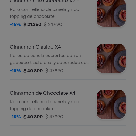
Cinnamon de Chocolate X2 -
Rollo con relleno de canela y rico
topping de chocolate.
-15%
$ 21.250
$ 24.990
Cinnamon Clásico X4
Rollos de canela cubiertos con un
glaseado tradicional y decorados con
frambuesas.
-15%
$ 40.800
$ 47.990
Cinnamon de Chocolate X4
Rollo con relleno de canela y rico
topping de chocolate.
-15%
$ 40.800
$ 47.990