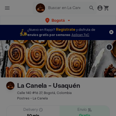
Bogotá
Regístrate
¿Nuevo en Rappi?
y disfruta de
envíos gratis por semanas
Aplican TyC
La Canela - Usaquén
Calle 140 #16 27, Bogotá, Colombia
Postres - La Canela
Delivery
Envío
Gratis
50 min