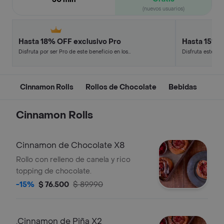
(nuevos usuarios)
Hasta 18% OFF exclusivo Pro
Hasta 15% 
Disfruta por ser Pro de este beneficio en los
Disfruta este de
restaurantes y tiendas más top.
en minutos.
Cinnamon Rolls
Rollos de Chocolate
Bebidas
Cinnamon Rolls
Cinnamon de Chocolate X8
Rollo con relleno de canela y rico
topping de chocolate.
-15%
$ 76.500
$ 89.990
.Cinnamon de Piña X2