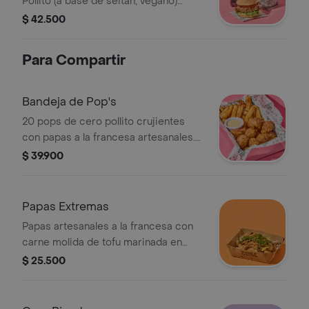
Pollito (a base de seitán, vegano)
apanado, orellanas apanadas,
$ 42.500
ensalada coleslaw, lechuga, salsa
búfalo picante de la casa y salsa
Para Compartir
veganesa blanca + acompañamiento +
bebida
Bandeja de Pop's
20 pops de cero pollito crujientes
con papas a la francesa artesanales.
Elige 2 salsas.
$ 39.900
Papas Extremas
Papas artesanales a la francesa con
carne molida de tofu marinada en
teriyaki, servidas con queso de maní,
$ 25.500
chimichurri y cebolla crispy