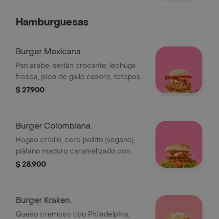
Hamburguesas
Burger Mexicana.
Pan árabe, seitán crocante, lechuga
fresca, pico de gallo casero, totopos
crujientes, guacamole cremoso,
$ 27.900
veganesa y mayo sriracha para el
toque picantico.
Burger Colombiana.
Hogao criollo, cero pollito (vegano),
plátano maduro caramelizado con
canela, veganesa de cilantro,
$ 28.900
chicharrón de yuca
Burger Kraken.
Queso cremoso tipo Philadelphia,