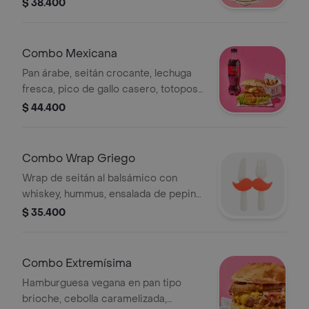
cheddar, tocineta vegana, queso
$ 38.400
mozzarella vegano, cebolla crispy y
salsa bbq + acompañamiento +
bebida
Combo Mexicana
Pan árabe, seitán crocante, lechuga
fresca, pico de gallo casero, totopos
crujientes, guacamole cremoso,
$ 44.400
veganesa y mayo sriracha para el
toque picantico.
Combo Wrap Griego
Wrap de seitán al balsámico con
whiskey, hummus, ensalada de pepino,
tomate, cebolla morada, hierbabuena
$ 35.400
y lechuga. + papas + bebida
Combo Extremísima
Hamburguesa vegana en pan tipo
brioche, cebolla caramelizada,