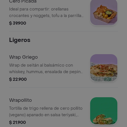
Cero Picada
Ideal para compartir: orellanas
crocantes y noggets, tofu a la parrilla,
papas criollas doradas y plátano
$ 39.900
asado. Acompañado con guacamole
fresco y limón para elevar cada
Ligeros
bocado.
Wrap Griego
Wrap de seitán al balsámico con
whiskey, hummus, ensalada de pepino,
tomate, cebolla morada, hierbabuena
$ 22.900
y lechuga.
Wrapollito
Tortilla de trigo rellena de cero pollito
(vegano) apanado en salsa teriyaki,
pico de gallo, guacamole, lechuga y
$ 21.900