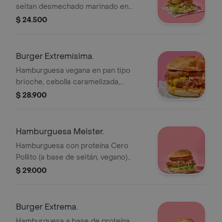
seitan desmechado marinado en
reducción de balsámico y whisky, mix
$ 24.500
de lechuga, pepinillo y cebolla
encurtida
Burger Extremísima.
Hamburguesa vegana en pan tipo
brioche, cebolla caramelizada,
proteína cero pollito, aros de cebolla,
$ 28.900
tocineta de soya, salsa tipo cheddar y
salsa de pimentón ahumado
Hamburguesa Meister.
Hamburguesa con proteína Cero
Pollito (a base de seitán, vegano)
apanado, orellanas apanadas,
$ 29.000
ensalada coleslaw, lechuga, salsa
búfalo picante de la casa y salsa
veganesa blanca.
Burger Extrema.
Hamburguesa a base de proteína