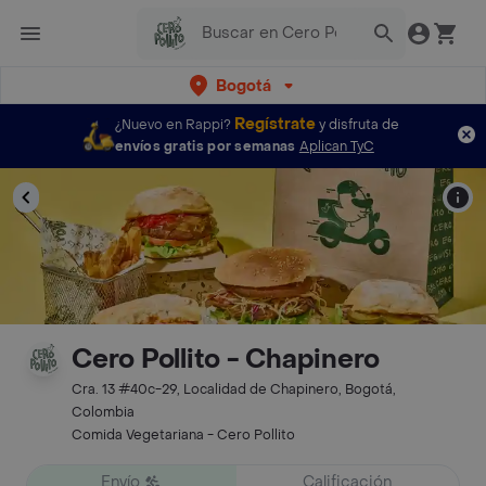
Bogotá
Regístrate
¿Nuevo en Rappi?
y disfruta de
envíos gratis por semanas
Aplican TyC
Cero Pollito - Chapinero
Cra. 13 #40c-29, Localidad de Chapinero, Bogotá,
Colombia
Comida Vegetariana - Cero Pollito
Envío
Calificación