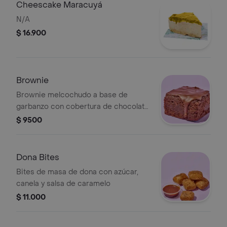
Cheescake Maracuyá
N/A
$ 16.900
Brownie
Brownie melcochudo a base de
garbanzo con cobertura de chocolate
semi amargo
$ 9500
Dona Bites
Bites de masa de dona con azúcar,
canela y salsa de caramelo
$ 11.000