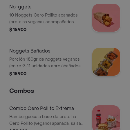
No-ggets
10 Noggets Cero Pollito apanados
(proteína vegana), acompañados
aparte de salsa a elección.
$ 15.900
Noggets Bañados
Porción 180gr de noggets veganos
(entre 9-11 unidades aprox)bañados
en salsa BBQ, Miel-Mostaza o Búfalo
$ 15.900
Picante (MUY picante)
Combos
Combo Cero Pollito Extrema
Hamburguesa a base de proteína
Cero Pollito (vegano) apanada, salsa