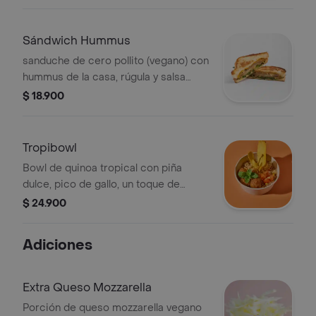
salsa veganesa (ajo y perejil).
Sándwich Hummus
sanduche de cero pollito (vegano) con
hummus de la casa, rúgula y salsa
rosada con pepinillos
$ 18.900
Tropibowl
Bowl de quinoa tropical con piña
dulce, pico de gallo, un toque de
aceite de ajonjolí, chips de plátano y
$ 24.900
Cero Pollito (proteína vegana) a la
naranja.
Adiciones
Extra Queso Mozzarella
Porción de queso mozzarella vegano