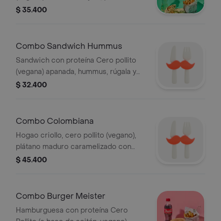
gallo, aguacate, lechuga, salsa
$ 35.400
veganesa de ajo y perejil +
acompañamiento + bebida
Combo Sandwich Hummus
Sandwich con proteína Cero pollito
(vegana) apanada, hummus, rúgala y
salsa rosada con pepinillos +
$ 32.400
acompañamiento + bebida
Combo Colombiana
Hogao criollo, cero pollito (vegano),
plátano maduro caramelizado con
canela, veganesa de cilantro,
$ 45.400
chicharrón de yuca
Combo Burger Meister
Hamburguesa con proteína Cero