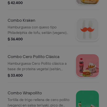
proteína cero pollito, aros de cebolla,
$ 42.400
tocineta de soya, salsa tipo cheddar y
salsa de pimentón ahumado + papas +
bebida
Combo Kraken
Hamburguesa con queso tipo
Philadelphia de tofu, seitán (vegano)
desmechado marinado en reducción
$ 36.400
de balsámico y whisky, mix de
lechuga, pepinillo y cebolla encurtida
+ acompañamientos + bebida
Combo Cero Pollito Clásica
Hamburguesa Cero Pollito clásica a
base de proteína vegetal (seitán,
vegano) mermelada de pimentón,
$ 33.400
cebolla caramelizada, lechuga, BBQ y
mostaza + acompañamiento + bebida
Combo Wrapollito
Tortilla de trigo rellena de cero pollito
(vegano) en salsa teriyaki, pico de