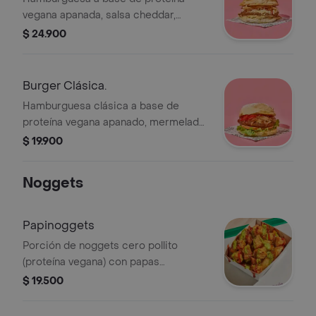
vegana apanada, salsa cheddar,
tocineta vegana, queso mozzarella
$ 24.900
vegano, cebolla crispy y salsa bbq.
Burger Clásica.
Hamburguesa clásica a base de
proteína vegana apanado, mermelada
de pimentón, cebolla caramelizada,
$ 19.900
lechuga, tomate, salsa veganesa a
base de ajo y perejil y bbq.
Noggets
Papinoggets
Porción de noggets cero pollito
(proteína vegana) con papas
artesanales a la francesa, salsa
$ 19.500
veganesa (ajo y perejil) y bbq.