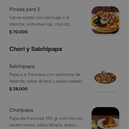
Picada para 2
Carne asada con pechuga a la
plancha, sobrebarriga, chorizo,
chicharrón y papa la francesa 150 gr,
$ 70.000
para 2 personas.
Chori y Salchipapa
Salchipapa
Papa a la francesa con salchicha de
fazenda, salsa tártara y queso salado.
$ 28.000
Choripapa
Papa ala francesa 150 gr con chorizo
santarrosano, salsa tártara, queso