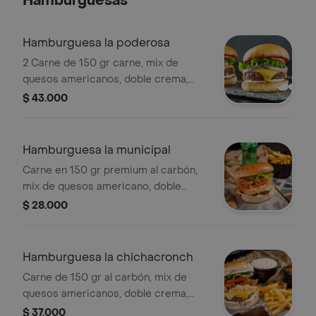
Hamburguesas
Hamburguesa la poderosa
2 Carne de 150 gr carne, mix de
quesos americanos, doble crema,
chorizo, tocineta ahumada, salsa
$ 43.000
tártara, piña, vegetales, cebolla,
lechuga y tomate, papas a la francesa
en 150 gr.
Hamburguesa la municipal
Carne en 150 gr premium al carbón,
mix de quesos americano, doble
crema, tocineta ahumada, vegetales
$ 28.000
en cebolla, tomate y lechuga, papas a
la francesa en 150 gr.
Hamburguesa la chichacronch
Carne de 150 gr al carbón, mix de
quesos americanos, doble crema,
chicharrón, ensalada de repollo, salsa
$ 37.000