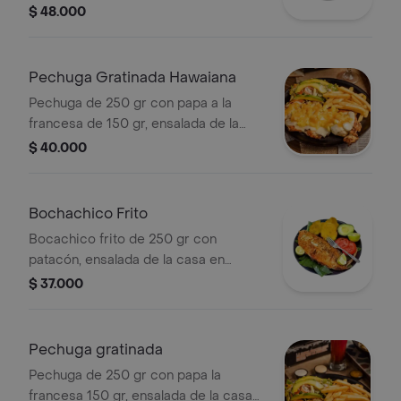
maíz pelao, ensalada de la casa en
$ 48.000
aguacate, zanahoria, mango y lechuga.
Pechuga Gratinada Hawaiana
Pechuga de 250 gr con papa a la
francesa de 150 gr, ensalada de la
casa en lechuga, zanahoria, mango y
$ 40.000
aguacate.
Bochachico Frito
Bocachico frito de 250 gr con
patacón, ensalada de la casa en
mango, lechuga, zanahoria y aguacate.
$ 37.000
Pechuga gratinada
Pechuga de 250 gr con papa la
francesa 150 gr, ensalada de la casa