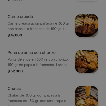
Carne oreada
Carne oreada acompañada de 300 gr
con papa a la francesa de 150 gr, 1
arepa de maíz pelao, ensalada de la
$ 47.000
casa en aguacate, zanahoria, lechuga
y mango.
Puna de anca con chorizo
Punta de anca en 300 gr con chorizo,
150 gr de papa a la francesa, 1 arepa
de maíz pelao, ensalada de la casa en
$ 52.000
mango, zanahoria, lechuga y aguacate.
Chatas
Chatas de 300 gr con papas a la
francesa de 150 gr, con una arepa de