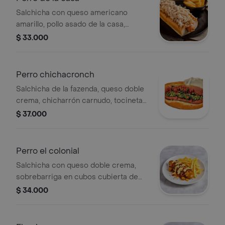
Salchicha con queso americano
amarillo, pollo asado de la casa,
tocineta ahumada, tártara, salsa de
$ 33.000
piña, papa picada de perro de queso
salado, papas a la francesa en 150 gr.
Perro chichacronch
Salchicha de la fazenda, queso doble
crema, chicharrón carnudo, tocineta
ahumada, ensalada de repollo, tártara,
$ 37.000
papa picada de perro de queso
salado, papas a la francesa en 150 gr.
Perro el colonial
Salchicha con queso doble crema,
sobrebarriga en cubos cubierta de
hogao, tocineta ahumada, salsa
$ 34.000
tártara y papa picada de perro de
queso salado, papas a la francesa de
150 gr.