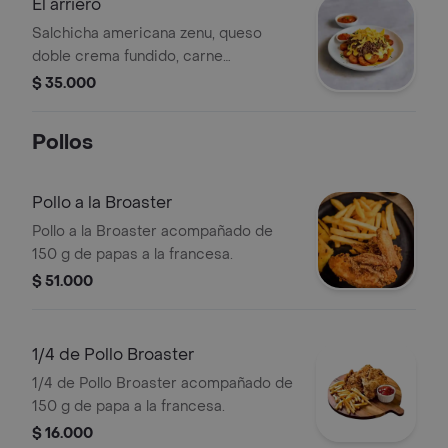
El arriero
Salchicha americana zenu, queso
doble crema fundido, carne
desmechada cubierta con hogao,
$ 35.000
tocineta crispy, salsa tartara y salsa
animal
Pollos
Pollo a la Broaster
Pollo a la Broaster acompañado de
150 g de papas a la francesa.
$ 51.000
1/4 de Pollo Broaster
1/4 de Pollo Broaster acompañado de
150 g de papa a la francesa.
$ 16.000