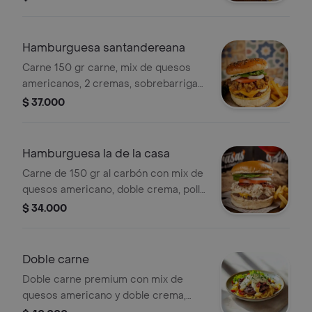
de piña, tártara, cebolla, tomate y
lechuga, papas a la francesa en 150
gr.
Hamburguesa santandereana
Carne 150 gr carne, mix de quesos
americanos, 2 cremas, sobrebarriga
en hogao, arepa de maíz, tártara, salsa
$ 37.000
de piña, vegetales en cebolla, tomate,
lechuga, papas a la francesa en 150
gr.
Hamburguesa la de la casa
Carne de 150 gr al carbón con mix de
quesos americano, doble crema, pollo
asado, tártara, salsa de piña,
$ 34.000
vegetales en cebolla, lechuga y
tomate, papas a la francesa en 150 gr.
Doble carne
Doble carne premium con mix de
quesos americano y doble crema,
tocineta ahumada, salsa tártara y