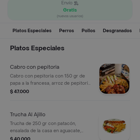
Envío
Gratis
(nuevos usuarios)
Platos Especiales
Perros
Pollos
Desgranados
Platos Especiales
Cabro con pepitoria
Cabro con pepitoria con 150 gr de
papa a la francesa, arroz de pepitoria,
1 arepa santandereana, ensalada de la
$ 47.000
casa en lechuga, zanahoria, aguacate
y mango.
Trucha Al Ajillo
Trucha de 250 gr con patacón,
ensalada de la casa en aguacate,
lechuga, mango y zanahoria.
$ 40.000