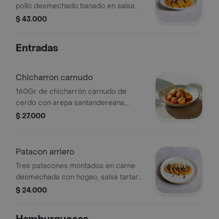
pollo desmechado banado en salsa
tartara, carne desmechada cubierta
$ 43.000
de hogao, tocineta crispy, salsa
tartara, salsa animal, queso costeno y
Entradas
queso doble crema fundido.
Chicharron carnudo
160Gr de chicharrón carnudo de
cerdo con arepa santandereana,
croquetas de yuca y limón.
$ 27.000
Patacon arriero
Tres patacones montados en carne
desmechada con hogao, salsa tartara
y queso costeno
$ 24.000