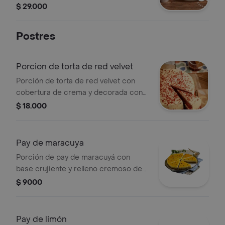
salado y papa picada.
$ 29.000
Postres
Porcion de torta de red velvet
Porción de torta de red velvet con
cobertura de crema y decorada con
migas de torta.
$ 18.000
Pay de maracuya
Porción de pay de maracuyá con
base crujiente y relleno cremoso de
maracuyá.
$ 9000
Pay de limón