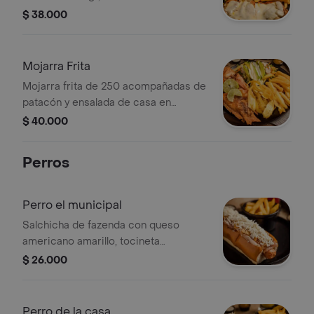
en lechuga, mango, zanahoria y
$ 38.000
aguacate.
Mojarra Frita
Mojarra frita de 250 acompañadas de
patacón y ensalada de casa en
lechuga, zanahoria, mango y aguacate.
$ 40.000
Perros
Perro el municipal
Salchicha de fazenda con queso
americano amarillo, tocineta
ahumada, salsa de piña, tártara y papa
$ 26.000
picada de perro de queso salado,
papas a la francesa en 150 gr.
Perro de la casa