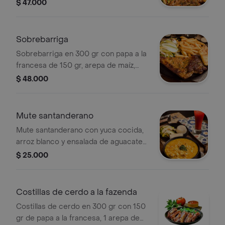
maíz pelao, ensalada de la casa en
$ 47.000
mango en lechuga, zanahoria y
aguacate.
Sobrebarriga
Sobrebarriga en 300 gr con papa a la
francesa de 150 gr, arepa de maíz,
ensalada de la casa en aguacate,
$ 48.000
mango, lechuga, zanahoria.
Mute santanderano
Mute santanderano con yuca cocida,
arroz blanco y ensalada de aguacate
de la casa. disponible solo los
$ 25.000
domingos
Costillas de cerdo a la fazenda
Costillas de cerdo en 300 gr con 150
gr de papa a la francesa, 1 arepa de