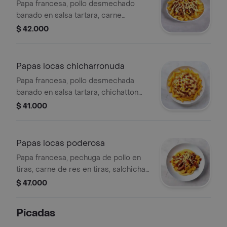
Papa francesa, pollo desmechado
banado en salsa tartara, carne
desmechada cubierta de hogao,
$ 42.000
tocineta crispy, maiz dulce, salsa
tartara, salsa animal, queso costeno y
queso doble crema fundido.
Papas locas chicharronuda
Papa francesa, pollo desmechada
banado en salsa tartara, chichatton
carnudo la facenda maiz dulce,
$ 41.000
mezcla crocantes, queso costeno y
tocineta crispy
Papas locas poderosa
Papa francesa, pechuga de pollo en
tiras, carne de res en tiras, salchicha
americana, tocineta crispy, maiz
$ 47.000
dulce, salsa tartara, salsa animal,
queso costeno y queso doble crema
Picadas
fundido.