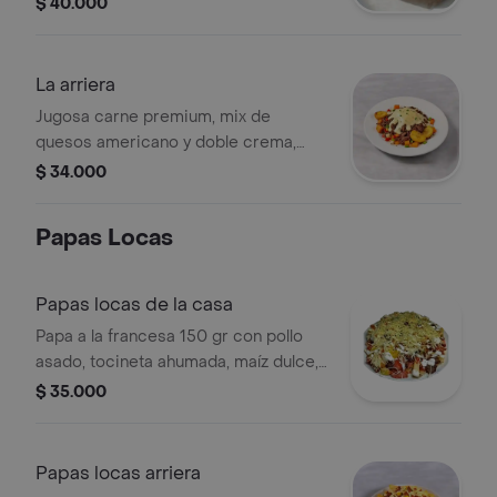
$ 40.000
vegetales frescos.
La arriera
Jugosa carne premium, mix de
quesos americano y doble crema,
carne desmechada cubierta de
$ 34.000
hogao, maduro y vegetales
Papas Locas
Papas locas de la casa
Papa a la francesa 150 gr con pollo
asado, tocineta ahumada, maíz dulce,
salsa tártara y papa picada de perro
$ 35.000
queso salado.
Papas locas arriera