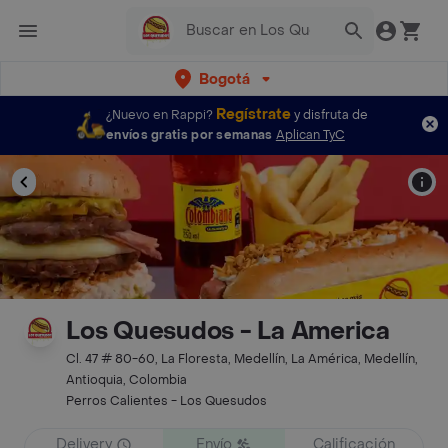
Bogotá
Regístrate
¿Nuevo en Rappi?
y disfruta de
envíos gratis por semanas
Aplican TyC
Los Quesudos - La America
Cl. 47 # 80-60, La Floresta, Medellín, La América, Medellín,
Antioquia, Colombia
Perros Calientes - Los Quesudos
Delivery
Envío
Calificación