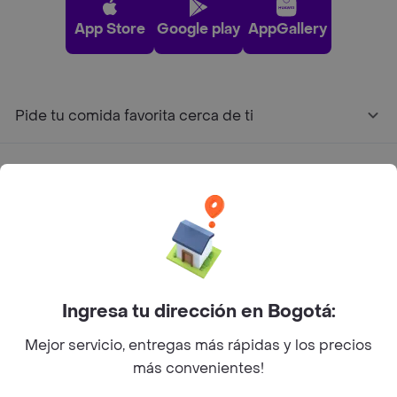
App Store
Google play
AppGallery
Pide tu comida favorita cerca de ti
Categorías
Únete a Rappi
Sobre Rappi
Ingresa tu dirección en Bogotá:
Facebook
Twitter
Instagram
Mejor servicio, entregas más rápidas y los precios
más convenientes!
©
2026
Rappi Inc. All rights reserved.