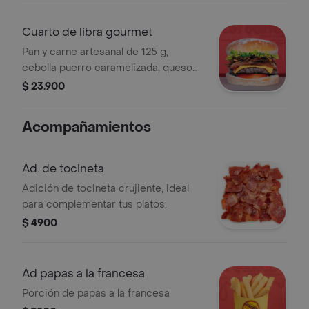
Cuarto de libra gourmet
Pan y carne artesanal de 125 g,
cebolla puerro caramelizada, queso
cheddar, tocineta, tomate, lechuga y
$ 23.900
salsa de ajo. podrás adicionarle salsa
guacamole, de tocineta o tártara.
Acompañamientos
Ad. de tocineta
Adición de tocineta crujiente, ideal
para complementar tus platos.
$ 4900
Ad papas a la francesa
Porción de papas a la francesa