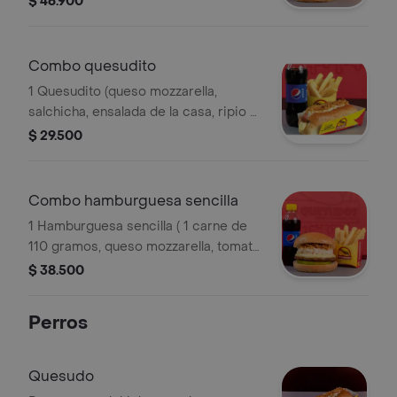
$ 46.900
acompañado de papas a la francesa y
gaseosa 250 ml.
Combo quesudito
1 Quesudito (queso mozzarella,
salchicha, ensalada de la casa, ripio y
salsas). acompañado de papas a la
$ 29.500
francesa y gaseosa 250 ml.
Combo hamburguesa sencilla
1 Hamburguesa sencilla ( 1 carne de
110 gramos, queso mozzarella, tomate
y salsas). acompañado de papas a la
$ 38.500
francesa y gaseosa 250 ml.
Perros
Quesudo