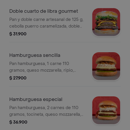
Doble cuarto de libra gourmet
Pan y doble carne artesanal de 125 g,
cebolla puerro caramelizada, doble
queso cheddar, tocineta, tomate.
$ 31.900
lechuga y salsa de ajo. podrás
adicionarle salsa guacamole, de
tocineta o tártara.
Hamburguesa sencilla
Pan hamburguesa, 1 carne 110
gramos, queso mozzarella, ripio,
ensalada de la casa, tomate y
$ 27.900
guarniciones al gusto. .
Hamburguesa especial
Pan hamburguesa, 2 carnes de 110
gramos, tocineta, queso mozzarella,
ripio, ensalada de la casa, tomate y
$ 36.900
guarniciones al gusto. .