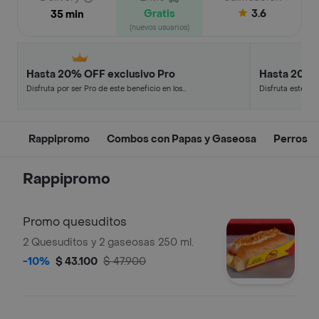
Gratis
3.6
35 min
(nuevos usuarios)
Hasta 20% OFF exclusivo Pro
Hasta 20% 
Disfruta por ser Pro de este beneficio en los
Disfruta este de
restaurantes y tiendas más top.
en minutos.
Rappipromo
Combos con Papas y Gaseosa
Perros
Rappipromo
Promo quesuditos
2 Quesuditos y 2 gaseosas 250 ml.
-10%
$ 43.100
$ 47.900