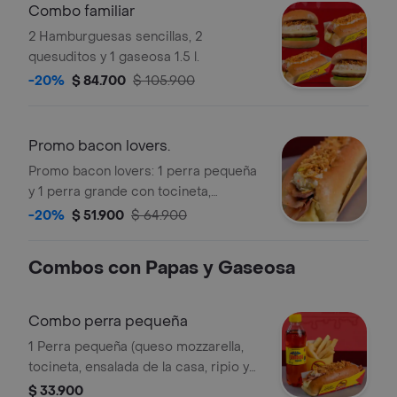
Combo familiar
2 Hamburguesas sencillas, 2
quesuditos y 1 gaseosa 1.5 l.
-20%
$ 84.700
$ 105.900
Promo bacon lovers.
Promo bacon lovers: 1 perra pequeña
y 1 perra grande con tocineta,
ensalada y papas trituradas.
-20%
$ 51.900
$ 64.900
Combos con Papas y Gaseosa
Combo perra pequeña
1 Perra pequeña (queso mozzarella,
tocineta, ensalada de la casa, ripio y
salsas). acompañado de papas a la
$ 33.900