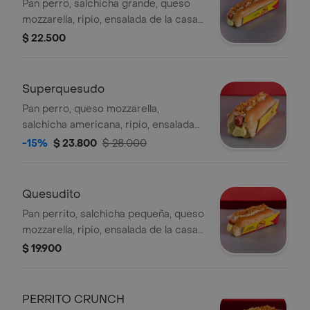
Pan perro, salchicha grande, queso
mozzarella, ripio, ensalada de la casa
y guarniciones al gusto. .
$ 22.500
Superquesudo
Pan perro, queso mozzarella,
salchicha americana, ripio, ensalada
de la casa y guarniciones al gusto. .
-15%
$ 23.800
$ 28.000
Quesudito
Pan perrito, salchicha pequeña, queso
mozzarella, ripio, ensalada de la casa
y guarniciones al gusto.
$ 19.900
PERRITO CRUNCH