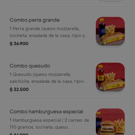
francesa y gaseosa 250 ml.
Combo perra grande
1 Perra grande (queso mozzarella,
tocineta, ensalada de la casa, ripio y
salsas). acompañado de papas a la
$ 36.900
francesa y gaseosa 250 ml.
Combo quesudo
1 Quesudo (queso mozzarella,
salchicha, ensalada de la casa, ripio y
salsas). acompañado de papas a la
$ 32.500
francesa y gaseosa 250 ml.
Combo hamburguesa especial
1 Hamburguesa especial ( 2 carnes de
110 gramos, tocineta, queso
mozzarella, tomate y salsas).