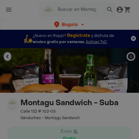
Bogotá
Regístrate
¿Nuevo en Rappi?
y disfruta de
envíos gratis por semanas
Aplican TyC
Montagu Sandwich - Suba
Calle 132 # 102-05
Sánduches - Montagu Sandwich
Envío
Gratis