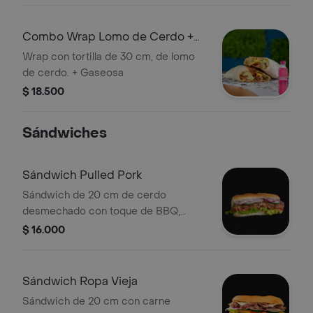
Combo Wrap Lomo de Cerdo +
Manzana 250 ml
Wrap con tortilla de 30 cm, de lomo
de cerdo. + Gaseosa
$ 18.500
Sándwiches
Sándwich Pulled Pork
Sándwich de 20 cm de cerdo
desmechado con toque de BBQ,
lechuga, tomate y cebolla morada.
$ 16.000
Sándwich Ropa Vieja
Sándwich de 20 cm con carne