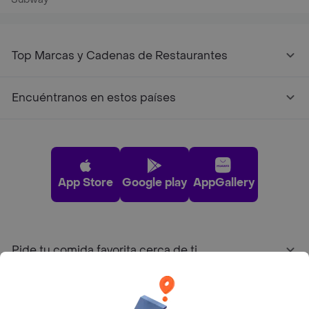
Top Marcas y Cadenas de Restaurantes
Encuéntranos en estos países
App Store
Google play
AppGallery
Pide tu comida favorita cerca de ti
Categorías