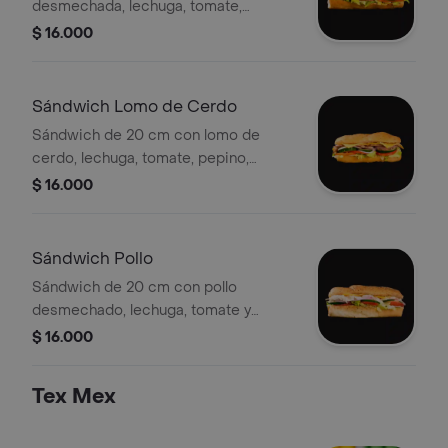
desmechada, lechuga, tomate,
cebolla, pepino y queso.
$ 16.000
Sándwich Lomo de Cerdo
Sándwich de 20 cm con lomo de
cerdo, lechuga, tomate, pepino,
cebolla y queso en pan especiado.
$ 16.000
Sándwich Pollo
Sándwich de 20 cm con pollo
desmechado, lechuga, tomate y
pepino.
$ 16.000
Tex Mex