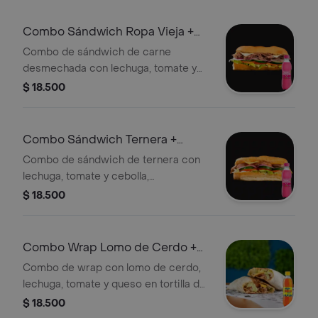
Combo Sándwich Ropa Vieja +
Manzana 250 ml
Combo de sándwich de carne
desmechada con lechuga, tomate y
cebolla, acompañado de Manzana
$ 18.500
Postobón 250 ml.
Combo Sándwich Ternera +
Manzana 250 ml
Combo de sándwich de ternera con
lechuga, tomate y cebolla,
acompañado de una Manzana
$ 18.500
Postobón de 250 ml.
Combo Wrap Lomo de Cerdo +
Colombiana 250 ml
Combo de wrap con lomo de cerdo,
lechuga, tomate y queso en tortilla de
30 cm, acompañado de una
$ 18.500
Colombiana de 250 ml.