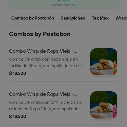
(nuevos usuarios)
Combos by Postobón
Sándwiches
Tex Mex
Wrap
Combos by Postobón
Combo Wrap de Ropa Vieja +
Colombiana 250 ml
Combo de wrap con Ropa Vieja en
tortilla de 30 cm, acompañado de una
Colombiana de 250 ml.
$ 18.500
Combo Wrap de Ropa Vieja +
Manzana 250 ml
Combo de wrap con tortilla de 30 cm
relleno de Ropa Vieja, acompañado
de una Manzana Postobón de 250 ml.
$ 18.500