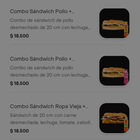
Combo Sándwich Pollo +
Colombiana 250 ml
Combo de sándwich de pollo
desmechado de 20 cm con lechuga,
tomate y pepino, acompañado de una
$ 18.500
Colombiana de 250 ml.
Combo Sándwich Pollo +
Manzana 250 ml
Combo de sándwich de pollo
desmechado de 20 cm con lechuga,
tomate y pepino, acompañado de una
$ 18.500
bebida de manzana de 250 ml.
Combo Sándwich Ropa Vieja +
Colombiana 250 ml
Sándwich de 20 cm con carne
desmechada, lechuga, tomate, cebolla
y queso. Incluye Colombiana de 250
$ 18.500
ml.