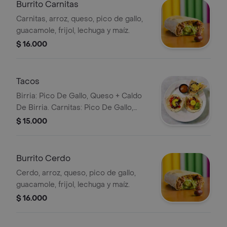
Burrito Carnitas
Carnitas, arroz, queso, pico de gallo,
guacamole, frijol, lechuga y maíz.
$ 16.000
Tacos
Birria: Pico De Gallo, Queso + Caldo
De Birria. Carnitas: Pico De Gallo,
Queso Y Pina. Pollo: Pico De Gallo,
$ 15.000
Queso Y Guacamole
Burrito Cerdo
Cerdo, arroz, queso, pico de gallo,
guacamole, frijol, lechuga y maíz.
$ 16.000