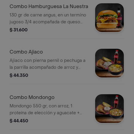
Combo Hamburguesa La Nuestra
130 gr de carne angus, en un termino
jugoso 3/4 acompañada de queso
cheddar, lechuga y tocineta picada,
$ 31.600
con papas y bebida
Combo Ajiaco
Ajiaco con pierna pernil o pechuga a
la parrilla acompañado de arroz y
aguacate. + cocacola
$ 44.350
Combo Mondongo
Mondongo 550 gr, con arroz, 1
proteína de elección y aguacate +
coca-cola
$ 44.450