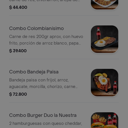
pincho, tajada de plátano y huevo frito
$ 44.400
+ bebida
Combo Colombianísimo
Carne de res 200gr aprox, con huevo
frito, porción de arroz blanco, papa
francesa y chimichurri. + bebida
$ 39.400
elección
Combo Bandeja Paisa
Bandeja paisa con frijol, arroz,
aguacate, morcilla, chorizo, carne
molida, huevo, chicharrón porcion y
$ 72.800
arepa de pincho + bebida elección
Combo Burger Duo la Nuestra
2 hamburguesas con queso cheddar,