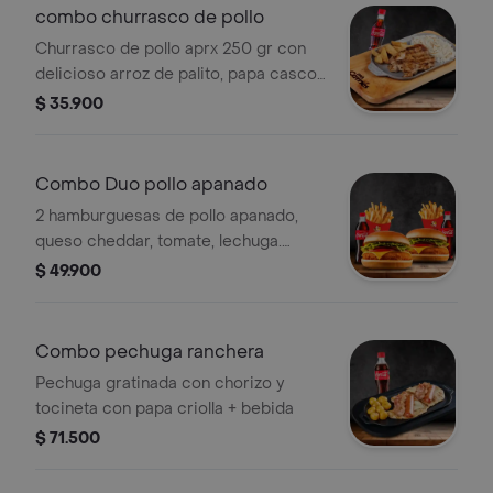
combo churrasco de pollo
Churrasco de pollo aprx 250 gr con
delicioso arroz de palito, papa casco
y bebida.
$ 35.900
Combo Duo pollo apanado
2 hamburguesas de pollo apanado,
queso cheddar, tomate, lechuga.
ambos combos con papas y bebida
$ 49.900
Combo pechuga ranchera
Pechuga gratinada con chorizo y
tocineta con papa criolla + bebida
$ 71.500