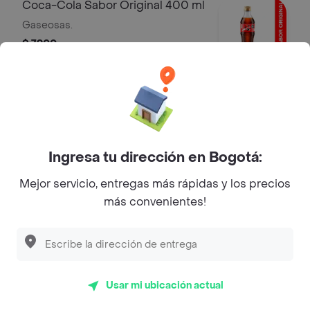
Coca-Cola Sabor Original 400 ml
Gaseosas.
$ 7900
Coca Cola Sin Azúcar 400 ml
Gaseosas
$ 7900
Ingresa tu dirección en Bogotá:
Mejor servicio, entregas más rápidas y los precios
más convenientes!
Manantial con Gas 600 ml
Aguas
$ 9900
Usar mi ubicación actual