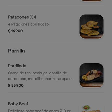
Patacones X 4
4 Patacones con hogao.
$ 16.900
Parrilla
Parrillada
Carne de res, pechuga, costilla de
cerdo bbq, morcilla, chorizo, arepa de
queso, papa criolla, guacamole.
$ 55.900
Baby Beef
Delicioso baby beef de aprox 310 gr,