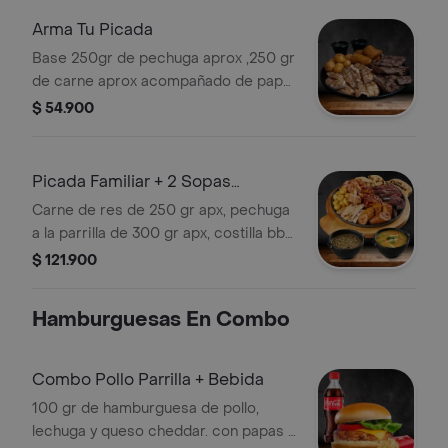
Arma Tu Picada
Base 250gr de pechuga aprox ,250 gr
de carne aprox acompañado de papa
criolla y plátano maduro
$ 54.900
Picada Familiar + 2 Sopas
Personales
Carne de res de 250 gr apx, pechuga
a la parrilla de 300 gr apx, costilla bbq
80 gr apx , chicharrón 100gr apx,
$ 121.900
chorizo, morcilla, arepa de queso,
plátano y papa criolla; . escoja dos
Hamburguesas En Combo
sopas personales de ajiaco 380 gr o
lentejas 380 gr.
Combo Pollo Parrilla + Bebida
100 gr de hamburguesa de pollo,
lechuga y queso cheddar. con papas y