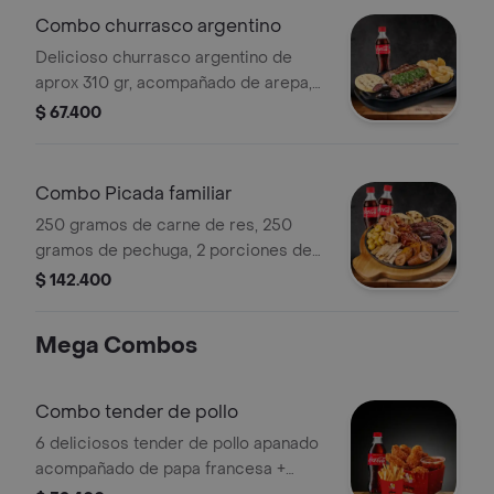
Combo churrasco argentino
Delicioso churrasco argentino de
aprox 310 gr, acompañado de arepa,
papa casco crujiente y un toque de
$ 67.400
chimichurri + bebida
Combo Picada familiar
250 gramos de carne de res, 250
gramos de pechuga, 2 porciones de
costilla bbq, chicharrón, chorizo,
$ 142.400
morcilla, arepa de queso, plátano y
papa criolla + 2 bebida a elección
Mega Combos
Combo tender de pollo
6 deliciosos tender de pollo apanado
acompañado de papa francesa +