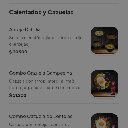
Calentados y Cazuelas
Antojo Del Dia
Sopa a elección (ajiaco, verdura, frijol
o lentejas)
$ 20.900
Combo Cazuela Campesina
Cazuela con arroz , morcilla, maíz
tierno , aguacate , carne desmechada
, plátano maduro y huevo + bebida
$ 51.200
Combo Cazuela de Lentejas
Cazuela con lentejas con arroz,