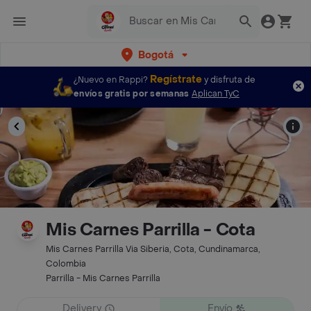
Bogotá
Regístrate
¿Nuevo en Rappi?
y disfruta de
envíos gratis por semanas
Aplican TyC
Mis Carnes Parrilla - Cota
Mis Carnes Parrilla Via Siberia, Cota, Cundinamarca,
Colombia
Parrilla - Mis Carnes Parrilla
Delivery
Envío