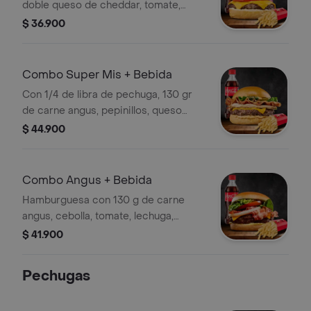
doble queso de cheddar, tomate,
cebolla, papas y bebida
$ 36.900
Combo Super Mis + Bebida
Con 1/4 de libra de pechuga, 130 gr
de carne angus, pepinillos, queso
cheddar, tocinera, lechuga. con papas
$ 44.900
y bebida
Combo Angus + Bebida
Hamburguesa con 130 g de carne
angus, cebolla, tomate, lechuga,
queso cheddar, tocineta, salsas,
$ 41.900
papas y bebida
Pechugas