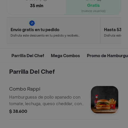
Gratis
35 min
(nuevos usuarios)
Envío gratis en tu pedido
Hasta 53% 
Disfruta este descuento en tu pedido y recíbelo
Disfruta este de
en minutos.
en minutos.
Parrilla Del Chef
Mega Combos
Promo de Hamburgu
Parrilla Del Chef
Combo Rappi
Hamburguesa de pollo apanado con
tomate, lechuga, queso cheddar, con
papas y bebida.
$ 38.600