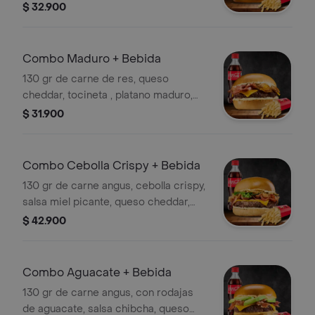
bebida
$ 32.900
Combo Maduro + Bebida
130 gr de carne de res, queso
cheddar, tocineta , platano maduro,
papas, salsa de la casa y bebida.
$ 31.900
Combo Cebolla Crispy + Bebida
130 gr de carne angus, cebolla crispy,
salsa miel picante, queso cheddar,
lechuga, tocineta y salsa de la casa
$ 42.900
con papas y bebida.
Combo Aguacate + Bebida
130 gr de carne angus, con rodajas
de aguacate, salsa chibcha, queso