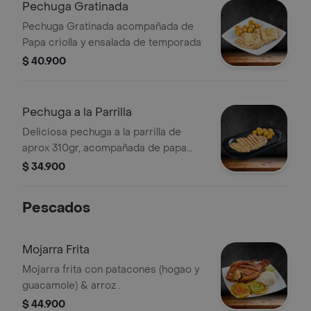
Pechuga Gratinada
Pechuga Gratinada acompañada de
Papa criolla y ensalada de temporada
$ 40.900
Pechuga a la Parrilla
Deliciosa pechuga a la parrilla de
aprox 310gr, acompañada de papa
criolla.
$ 34.900
Pescados
Mojarra Frita
Mojarra frita con patacones (hogao y
guacamole) & arroz .
$ 44.900