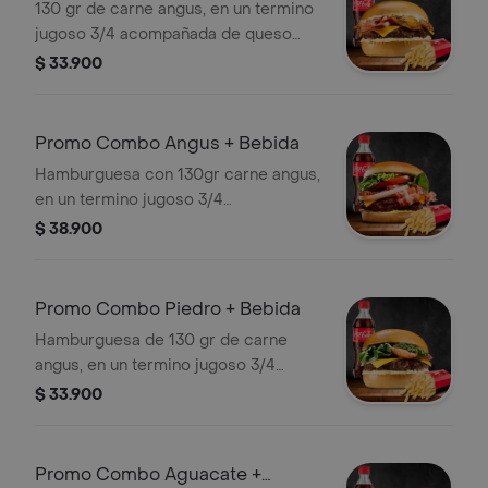
130 gr de carne angus, en un termino
jugoso 3/4 acompañada de queso
cheddar, tocineta , platano maduro,
$ 33.900
papas, salsa de la casa y bebida
elección
Promo Combo Angus + Bebida
Hamburguesa con 130gr carne angus,
en un termino jugoso 3/4
acompañada de cebolla, tomate,
$ 38.900
lechuga, queso cheddar, tocineta,
salsas, papas y bebida elección
Promo Combo Piedro + Bebida
Hamburguesa de 130 gr de carne
angus, en un termino jugoso 3/4
acompañada queso mozzarella,
$ 33.900
lechuga, chorizo chimichurri con
papas y bebida elección
Promo Combo Aguacate +