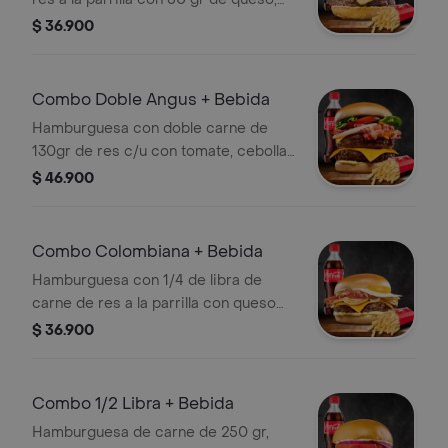
tomate, lechuga, guarnición a
$ 36.900
elección y bebida
Combo Doble Angus + Bebida
Hamburguesa con doble carne de
130gr de res c/u con tomate, cebolla,
lechuga, queso cheddar, salsa, papas
$ 46.900
y bebida
Combo Colombiana + Bebida
Hamburguesa con 1/4 de libra de
carne de res a la parrilla con queso
mozzarella, huevo frito, tocineta y
$ 36.900
cebolla grille con guarnición a
elección y bebida
Combo 1/2 Libra + Bebida
Hamburguesa de carne de 250 gr,