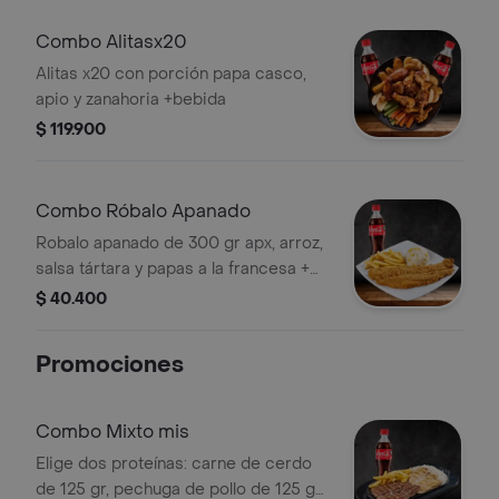
Combo Alitasx20
Alitas x20 con porción papa casco,
apio y zanahoria +bebida
$ 119.900
Combo Róbalo Apanado
Robalo apanado de 300 gr apx, arroz,
salsa tártara y papas a la francesa +
bebida a elección
$ 40.400
Promociones
Combo Mixto mis
Elige dos proteínas: carne de cerdo
de 125 gr, pechuga de pollo de 125 gr