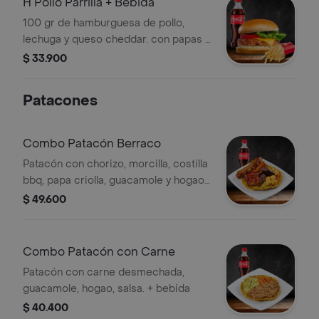
H Pollo Parrilla + Bebida
100 gr de hamburguesa de pollo,
lechuga y queso cheddar. con papas y
bebida
$ 33.900
Patacones
Combo Patacón Berraco
Patacón con chorizo, morcilla, costilla
bbq, papa criolla, guacamole y hogao
+ bebida
$ 49.600
Combo Patacón con Carne
Patacón con carne desmechada,
guacamole, hogao, salsa. + bebida
$ 40.400