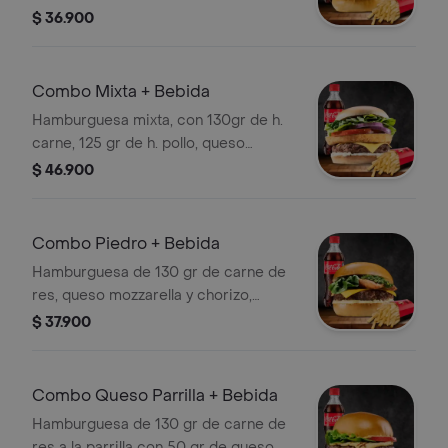
cheddar, tocineta crocante, papas y
$ 36.900
bebida.
Combo Mixta + Bebida
Hamburguesa mixta, con 130gr de h.
carne, 125 gr de h. pollo, queso
cheddar, tomate, lechuga, cebolla con
$ 46.900
papas y bebida
Combo Piedro + Bebida
Hamburguesa de 130 gr de carne de
res, queso mozzarella y chorizo,
salsas, bebida, chimichurri y
$ 37.900
guarnición a elección.
Combo Queso Parrilla + Bebida
Hamburguesa de 130 gr de carne de
res a la parrilla con 50 gr de queso,