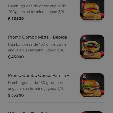
Hamburguesa de carne angus de
200gr, en un termino jugoso 3/4
acompañada de doble queso de
$ 33.900
cheddar, tomate, cebolla, papas y
bebida elección
Promo Combo Mixta + Bebida
Hamburguesa de 130 gr de carne
angus en un termino jugoso 3/4
acompañada y 1 porción de pollo
$ 43.900
apanado, queso cheddar, tomate,
lechuga, cebolla, papas y bebida
elección
Promo Combo Queso Parrilla +
Bebida
Hamburguesa de 130 gr de carne
angus en un termino jugoso 3/4
acompañada con 50 gr de queso a la
$ 33.900
parrilla, tomate, lechuga, papas y
bebida a elección