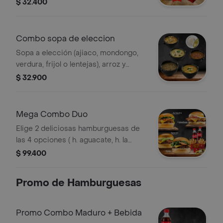
bebida
$ 32.400
Combo sopa de eleccion
Sopa a elección (ajiaco, mondongo,
verdura, frijol o lentejas), arroz y
aguacate.
$ 32.900
Mega Combo Duo
Elige 2 deliciosas hamburguesas de
las 4 opciones ( h. aguacate, h. la
nuestra, h. colombiana y h. piedro) en
$ 99.400
un termino jugoso 3/4 acompañadas
de 2 porciones de papas, 2 bebidas, 6
Promo de Hamburguesas
tender de pollo y 1 paquete de trufas.
Promo Combo Maduro + Bebida