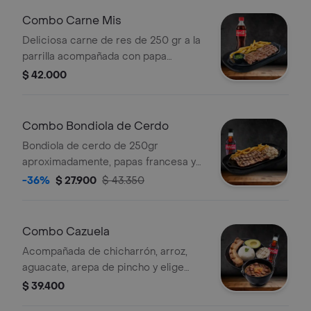
Combo Carne Mis
Deliciosa carne de res de 250 gr a la
parrilla acompañada con papa
francesa + bebida
$ 42.000
Combo Bondiola de Cerdo
Bondiola de cerdo de 250gr
aproximadamente, papas francesa y
porción de arroz con fideos. + bebida
-36%
$ 27.900
$ 43.350
Combo Cazuela
Acompañada de chicharrón, arroz,
aguacate, arepa de pincho y elige
sopa de elección + bebida
$ 39.400