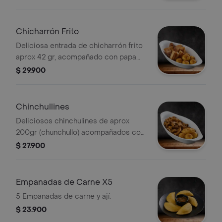
Chicharrón Frito
Deliciosa entrada de chicharrón frito
aprox 42 gr, acompañado con papa
criolla.
$ 29.900
Chinchullines
Deliciosos chinchulines de aprox
200gr (chunchullo) acompañados con
papa criolla.
$ 27.900
Empanadas de Carne X5
5 Empanadas de carne y ají.
$ 23.900