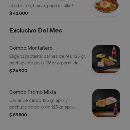
chicharron, huevo, papa criolla +
bebida
$ 42.000
Exclusivo Del Mes
Combo Montañero
Elige tu proteína: carnes de res 125 gr,
pechuga de pollo 125gr o pernil de
cerdo 125gr acompañada de patacón
$ 36.900
con hogao, arroz, aguacate, con
deliciosa sopa + bebida
Combo Promo Mixta
Carne de cerdo 125 gr aprx y
pechuga de pollo de 125 gr aprx,
acompañadas de papas fritas y una
$ 59.800
porción de arroz blanco + bebida