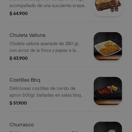
acompañado de una suculenta arepa
recién hecha, papas francesa, y
$ 64.900
ensalada de temporada.
Chuleta Valluna
Chuleta valluna apanada de 280 gr,
con arroz de la finca y papas a la
francesa
$ 43.900
Costillas Bbq
Deliciosas costillas de cerdo de
aprox 500gr, bañadas en salsa bbq
con papas en casco crujientes.
$ 51.900
Churrasco