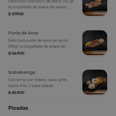
Delicioso churrasco de aprox 310 gr,
acompañado de arepa de queso,
papa salada y ensalada de temporada.
$ 47.900
Punta de Anca
Deliciosa punta de anca de aprox
310gr acompañada de arepa de
queso, chorizo, papas criollas
$ 56.900
crujientes y ensalada de temporada.
Sobrebarriga
Con arroz con fideos, salsa grille,
huevo frito, 1 papa salada.
$ 45.900
Picadas