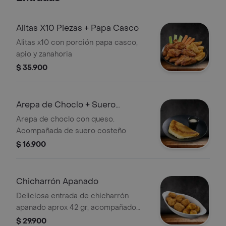
Alitas X10 Piezas + Papa Casco
Alitas x10 con porción papa casco,
apio y zanahoria
$ 35.900
Arepa de Choclo + Suero
Costeño
Arepa de choclo con queso.
Acompañada de suero costeño
$ 16.900
Chicharrón Apanado
Deliciosa entrada de chicharrón
apanado aprox 42 gr, acompañado
con papa criolla.
$ 29.900