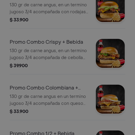
Bebida
130 gr de carne angus, en un termino
jugoso 3/4 acompañada con rodajas
de aguacate, salsa chibcha, queso
$ 33.900
cheddar, tocineta crocante, papas y
bebida elección
Promo Combo Crispy + Bebida
130 gr de carne angus, en un termino
jugoso 3/4 acompañada de cebolla
crispy, salsa miel picante, queso
$ 39.900
cheddar, lechuga, tocineta y salsa de
la casa con papas y bebida elección
Promo Combo Colombiana +
Bebida
130 gr de carne angus en un termino
jugoso 3/4 acompañada con queso
cheddar, huevo frito, tocineta y
$ 33.900
cebolla grille con papas y bebida
elección
Promo Combo 1/2 + Bebida