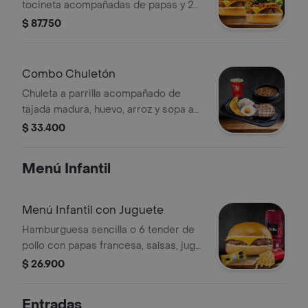
tocineta acompañadas de papas y 2
bebida
$ 87.750
Combo Chuletón
Chuleta a parrilla acompañado de
tajada madura, huevo, arroz y sopa a
elección. + limonada
$ 33.400
Menú Infantil
Menú Infantil con Juguete
Hamburguesa sencilla o 6 tender de
pollo con papas francesa, salsas, jugo
del valle 200 ml y juguete de
$ 26.900
temporada
Entradas