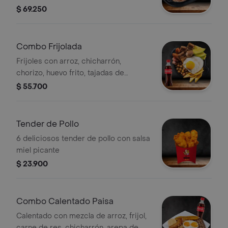
o carne de res de 125 gr,
$ 69.250
acompañadas de papas fritas y una
porción de arroz blanco. + bebida
Combo Frijolada
Frijoles con arroz, chicharrón,
chorizo, huevo frito, tajadas de
plátano y aguacate + bebida
$ 55.700
Tender de Pollo
6 deliciosos tender de pollo con salsa
miel picante
$ 23.900
Combo Calentado Paisa
Calentado con mezcla de arroz, frijol,
carne de res, chicharrón, arepa de