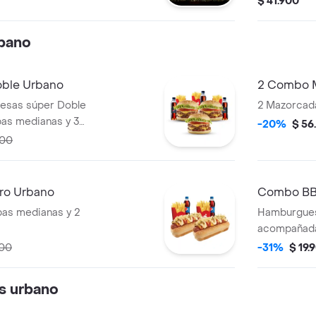
$ 41.900
 mostaza. Anillos
ahumada co
chuga crespa, pan
de cebolla,
bano
brioche.
ble Urbano
2 Combo 
esas súper Doble
2 Mazorcad
pas medianas y 3
-20%
$ 56
700
ro Urbano
Combo BB
pas medianas y 2
Hamburguesa
acompañada
bebida pet 
800
-31%
$ 19.
as urbano