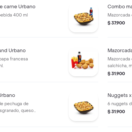
e carne Urbano
Combo maz
bebida 400 ml
Mazorcada d
$ 37.900
und Urbano
Mazorcada
 papa francesa
Mazorcada c
l.
salchicha, 
mozzarella,
$ 31.900
aderezo che
Urbano
Nuggets x
de pechuga de
6 nuggets d
desgranado, queso
$ 31.900
sa y papa fósforo,
 presto.