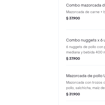
Combo mazorcada d
Mazorcada de carne + 
$ 37.900
Combo nuggets x 6 
6 nuggets de pollo con
mediana y bebida 400 m
$ 37.900
Mazorcada de pollo 
Mazorcada con trozos 
pollo, salchicha, maíz 
mozzarella, papa france
$ 31.900
aderezo cheddar y salsa