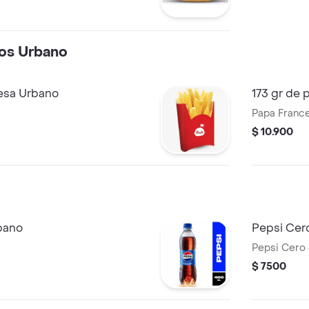
orción de
o cheddar y salsa
os Urbano
cesa Urbano
173 gr de 
r
Papa France
$ 10.900
bano
Pepsi Cer
Pepsi Cero
$ 7500