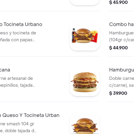
copa de salsa
tomate, dob
$ 45.900
grillé, tomat
papas media
bebida 400
 Tocineta Urbano
Combo ha
so y tocineta de
Hamburgues
añada con papas
(104gr c/ca
de 400 ml
tomate, lech
$ 44.900
tomate, 1 p
400.
cana
Hamburgu
ne artesanal de
Doble carne
epinillos, tajada
c/carne), sa
dar, tocineta en
cheddar, ceb
$ 39.900
y tocineta.
Queso Y Tocineta Urban
ne smash 104 gr
e, doble tajada de