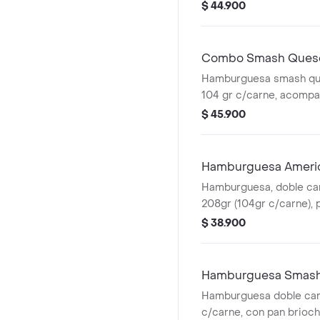
con papas medianas, 1 
$ 44.900
presto y bebida 400 ml.
Combo Smash Queso
Hamburguesa smash que
104 gr c/carne, acomp
medianas y bebida pet 
$ 45.900
Hamburguesa Ameri
Hamburguesa, doble car
208gr (104gr c/carne), p
cheddar y aderezo ched
$ 38.900
tiras y mostaza
Hamburguesa Smash 
Hamburguesa doble car
c/carne, con pan brioch