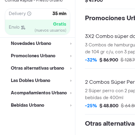
$ 47.900
Comida Rápida - Presto Urbano
ahumada combinada con
de cebolla, tomate y le
Delivery
35 min
Promociones Ur
brioche.
Gratis
Envío
(nuevos usuarios)
3X2 Combo súper do
Novedades Urbano
3 Combos de hamburgu
de 104 gr c/u, con 3 pa
Promociones Urbano
bebidas de 400 ml.
-32%
$ 86.900
$ 128.
Otras alternativas urbano
Las Dobles Urbano
2 Combos Súper Per
2 Súper perro con 2 pa
Acompañamientos Urbano
bebidas de 400ml
Bebidas Urbano
-25%
$ 48.800
$ 64.
Otras alternativ