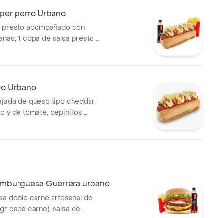
er perro Urbano
r presto acompañado con
nas, 1 copa de salsa presto y
400 ml
ro Urbano
tajada de queso tipo cheddar,
o y de tomate, pepinillos,
apa perro
mburguesa Guerrera urbano
a doble carne artesanal de
gr cada carne), salsa de