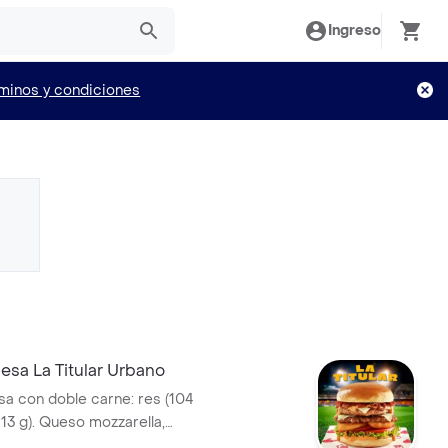
Ingreso
minos y condiciones
sa La Titular Urbano
 con doble carne: res (104
113 g). Queso mozzarella,
alsa Master de Bary: mayonesa