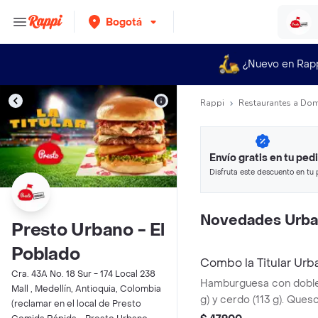
Bogotá
¿Nuevo en Rap
Rappi
Restaurantes a Dom
Envío gratis en tu ped
Disfruta este descuento en tu 
en minutos.
Novedades Urb
Presto Urbano - El
Poblado
Combo la Titular Urb
Cra. 43A No. 18 Sur - 174 Local 238
Hamburguesa con doble 
Mall , Medellín, Antioquia, Colombia
g) y cerdo (113 g). Ques
(reclamar en el local de Presto
tocineta, salsa Master 