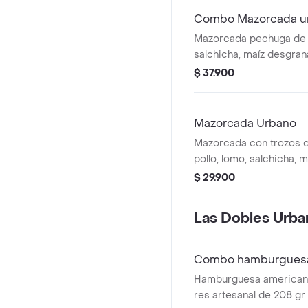
Combo Mazorcada u
Mazorcada pechuga de p
salchicha, maíz desgra
mozzarella, papa frances
$ 37.900
aderezo cheddar, salsa
400 ml.
Mazorcada Urbano
Mazorcada con trozos 
pollo, lomo, salchicha, 
queso mozzarella, papa
$ 29.900
fósforo, aderezo chedda
Las Dobles Urba
Combo hamburguesa
Hamburguesa americana
res artesanal de 208 gr 