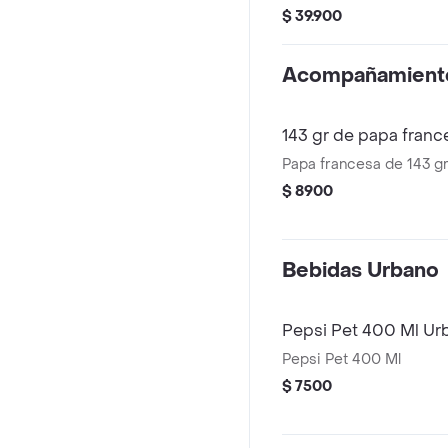
queso cheddar, doble p
$ 39.900
tocineta, salsa de ques
bbq.
Acompañamient
143 gr de papa fran
Papa francesa de 143 g
$ 8900
Bebidas Urbano
Pepsi Pet 400 Ml Ur
Pepsi Pet 400 Ml
$ 7500