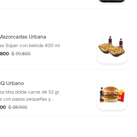
mbinada con mostaza. Anillos
 tomate y lechuga crespa, pan
Mazorcadas Urbana
as Súper con bebida 400 ml
.800
$ 70.800
Q Urbano
 bbq doble carne de 52 gr,
 con papas pequeñas y
de 400 ml.
900
$ 28.900