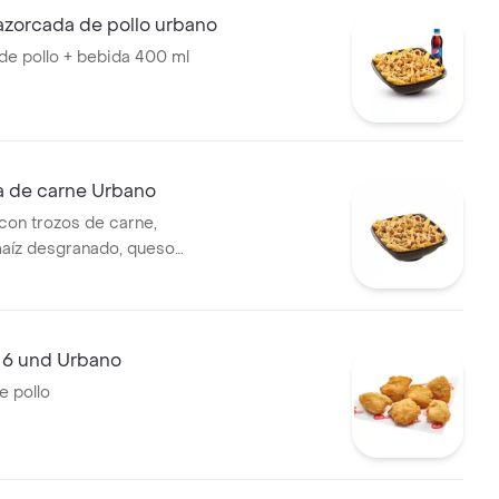
orcada de pollo urbano
e pollo + bebida 400 ml
 de carne Urbano
on trozos de carne,
maíz desgranado, queso
 papa francesa y papa fósforo,
ddar y salsa presto.
 6 und Urbano
e pollo