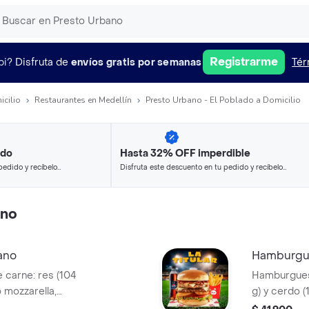
Registrarme
pi?
Disfruta de
envíos gratis por semanas
Tér
icilio
Restaurantes en Medellín
Presto Urbano - El Poblado a Domicilio
ido
Hasta 32% OFF imperdible
pedido y recíbelo
Disfruta este descuento en tu pedido y recíbelo
en minutos.
ano
ano
Hamburgue
carne: res (104
Hamburguesa
o mozzarella,
g) y cerdo (
de Bary: mayonesa
tocineta, s