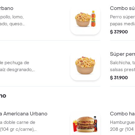
rbano
Combo súp
ollo, lomo,
Perro súpe
nado, queso
papas media
a y fósforo,
bebida de 
$ 37.900
 presto, gaseosa
Súper per
de pechuga de
Salchicha, 
maíz desgranado,
salsas prest
 francesa y papa
cebolla y p
$ 31.900
r y salsa presto.
no
 Americana Urbano
Combo ha
 doble carne de
Hamburgues
(104 gr c/carne),
208 gr (104 