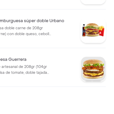
le tajada cheddar, cebolla
e, huevo frito y tocineta,
na, 1 copa de salsa presto y
 ml
mburguesa súper doble Urbano
a doble carne de 208gr
rne) con doble queso, cebolla,
uga, salsa presto y de
apas medianas, 1 gaseosa
esa Guerrera
 artesanal de 208gr (104gr
lsa de tomate, doble tajada
olla grillé, tomate, huevo frito