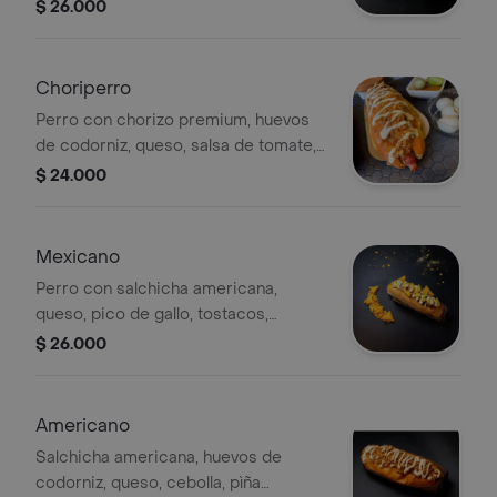
caramelizada, maíz tierno, tocineta y
$ 26.000
queso al grill.
Choriperro
Perro con chorizo premium, huevos
de codorniz, queso, salsa de tomate,
mostaza, salsa de la casa y papas
$ 24.000
chips.
Mexicano
Perro con salchicha americana,
queso, pico de gallo, tostacos,
guacamole y sour cream.
$ 26.000
Americano
Salchicha americana, huevos de
codorniz, queso, cebolla, pìña