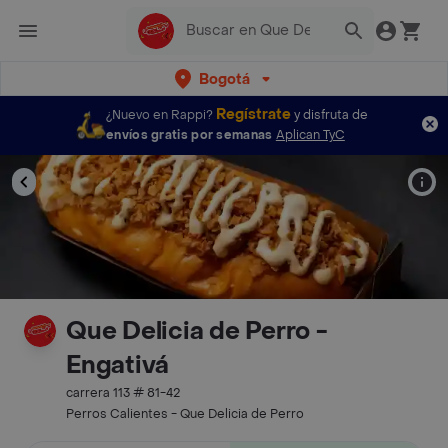
Bogotá
Regístrate
¿Nuevo en Rappi?
y disfruta de
envíos gratis por semanas
Aplican TyC
Que Delicia de Perro -
Engativá
carrera 113 # 81-42
Perros Calientes - Que Delicia de Perro