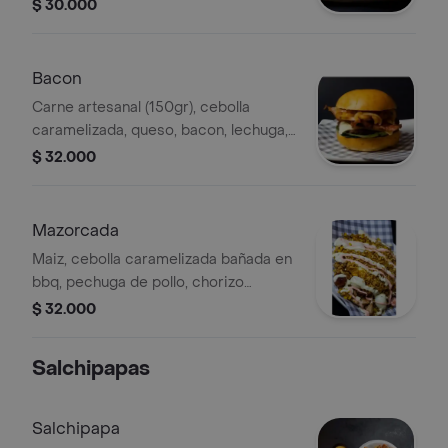
salsa crema leña.
$ 30.000
Bacon
Carne artesanal (150gr), cebolla
caramelizada, queso, bacon, lechuga,
tomate, salsa crema leña.
$ 32.000
Mazorcada
Maiz, cebolla caramelizada bañada en
bbq, pechuga de pollo, chorizo
premium, huevos de cordorniz, queso,
$ 32.000
papa chips, salsa de la casa y rosada.
Salchipapas
Salchipapa