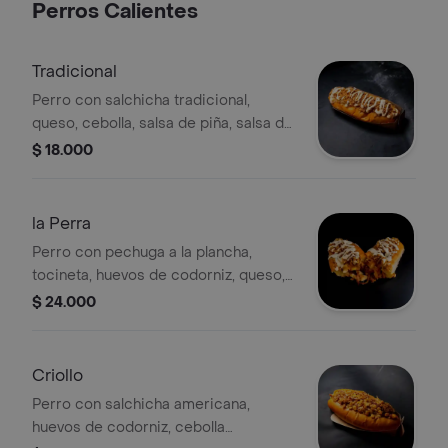
Perros Calientes
Tradicional
Perro con salchicha tradicional,
queso, cebolla, salsa de piña, salsa de
tomate, mostaza, salsa de la casa y
$ 18.000
papas chips.
la Perra
Perro con pechuga a la plancha,
tocineta, huevos de codorniz, queso,
cebolla, salsa de tomate, mostaza,
$ 24.000
salsa de la casa y papas chips.
Criollo
Perro con salchicha americana,
huevos de codorniz, cebolla