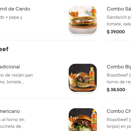
nil de Cerdo
do + papa y
Sándwich po
tomate, sals
de la casa,
$ 39.000
y bebida a e
eef
dicional
Combo Big
no de res)en pan
Roastbeef (
no, tomate,
horno de re
stard, papas a la
queso ameri
$ 38.500
ida a elección.
cerdo horne
lechuga, sa
francesa me
mericano
Combo Ch
 al horno en
Roastbeef (
tocineta de
lonjas) en 