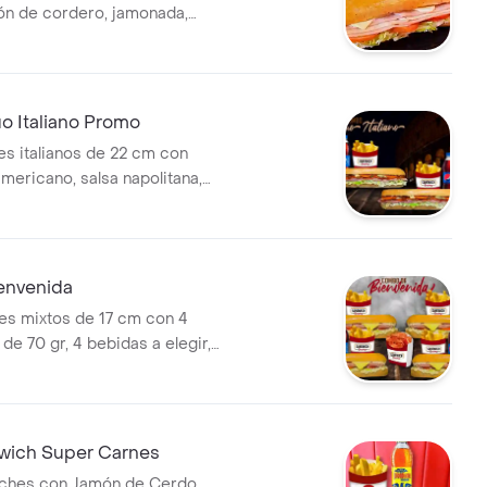
n de cordero, jamonada,
ate, salsa de ajo de la casa y
lección.
 Italiano Promo
s italianos de 22 cm con
mericano, salsa napolitana,
rdo, queso, salsa de ajo, 2
e papas fritas de 70 gr y 2
legir de 250 ml.
envenida
s mixtos de 17 cm con 4
 de 70 gr, 4 bebidas a elegir,
icharrones para compartir
sonal.
dwich Super Carnes
ches con Jamón de Cerdo,