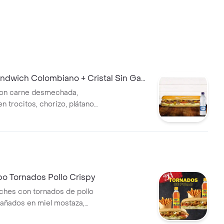
dwich Colombiano + Cristal Sin Gas
on carne desmechada,
n trocitos, chorizo, plátano
huga, tomate, queso
 salsa de ajo de la casa. +
bo Tornados Pollo Crispy
hes con tornados de pollo
añados en miel mostaza,
rella, tomate, lechuga, salsa