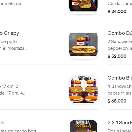
tocineta de
Cerdo, Jamó
anal, queso
lechuga, tom
$ 24.000
uga, salsa sweet
gaseosa a e
ncesa medianas y
o Crispy
Combo Dúo
de pollo
2 Sándwiche
iel mostaza,
pepperoni a
e, lechuga, salsa
jamón de ce
$ 52.000
 a la francesa
porciones d
ección de 400 ml.
bebidas a e
Combo Bi
 17 cm, 2
4 Sándwiche
e, 17 cm, 4
papas fritas
as 70 gr y 4
400 ml y ch
$ 65.000
 .
porción per
la
2 X 1 Sán
itas de cerdo bbq
Dos sándwi