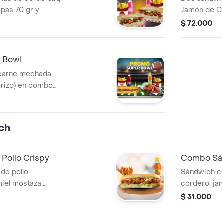
apas 70 gr y
Jamón de Co
l.
Queso mozza
$ 72.000
de ajo de la
medianas y 
 Bowl
carne mechada,
orizo) en combo
litas bbq
 papas y gaseosa
ch
Pollo Crispy
Combo Sán
de pollo
Sándwich c
iel mostaza,
cordero, ja
e, lechuga, salsa
lechuga, tom
$ 31.000
 a la francesa
papas a la 
cción.
elección.