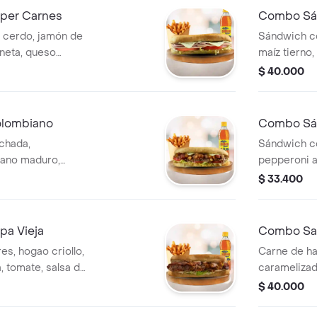
per Carnes
Combo Sán
 cerdo, jamón de
Sándwich con
neta, queso
maíz tierno,
uga, salsa de ajo
salsa bbq, l
$ 40.000
francesa medianas
casa, papas
bebida a el
lombiano
Combo Sá
chada,
Sándwich c
átano maduro,
pepperoni a
mozzarella, salsa
mozzarella, 
$ 33.400
 a la francesa
casa, papas 
cción.
a elección.
a Vieja
Combo Sa
s, hogao criollo,
Carne de ha
, tomate, salsa de
caramelizada
la francesa x 140
salsa de aj
$ 40.000
francés a la
x 140 g + b