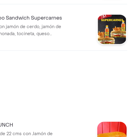
 casa, 2 papas a la francesa
2 bebidas a elección.
bo Sandwich Supercarnes
on jamón de cerdo, jamón de
monada, tocineta, queso
tomate, lechuga, salsa de ajo
 papas a la francesa medianas
lección.
UNCH
 de 22 cms con Jamón de