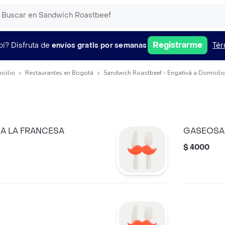
Registrarme
pi?
Disfruta de
envíos gratis por semanas
Tér
icilio
Restaurantes en Bogotá
Sandwich Roastbeef - Engativá a Domicili
 A LA FRANCESA
GASEOSA
$ 4000