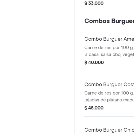
panceta horneada artes
$ 33.000
americano, tomate, lech
mustard, papas a la fra
Combos Burgue
bebida a elección.
Combo Burguer Ame
Carne de res por 100 g, 
la casa, salsa bbq, vege
pan brioche artesanal +
$ 40.000
+ papa a la francesa 14
Combo Burguer Cos
Carne de res por 100 g,
tajadas de plátano madu
costeño, chorizo, queso
$ 45.000
y salsa de la casa, papas
140 g, bebida a elección
Combo Burguer Chic