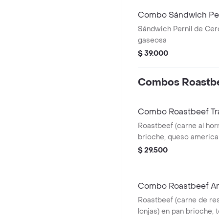
Combo Sándwich Per
Sándwich Pernil de Cer
gaseosa
$ 39.000
Combos Roastb
Combo Roastbeef Tra
Roastbeef (carne al hor
brioche, queso america
lechuga, salsa sweet mu
$ 29.500
francesa medianas y beb
Combo Roastbeef A
Roastbeef (carne de res
lonjas) en pan brioche, 