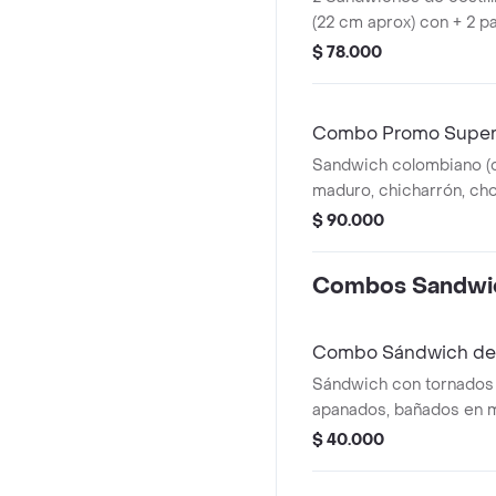
(22 cm aprox) con + 2 p
bebida a elección 250 m
$ 78.000
Combo Promo Super
Sandwich colombiano (
maduro, chicharrón, ch
con papas y gaseosa + a
$ 90.000
apanadas en combo con
Combos Sandwi
Combo Sándwich de 
Sándwich con tornados 
apanados, bañados en m
queso mozzarella, tomat
$ 40.000
de ajo de la casa, papas
medianas y bebida a ele