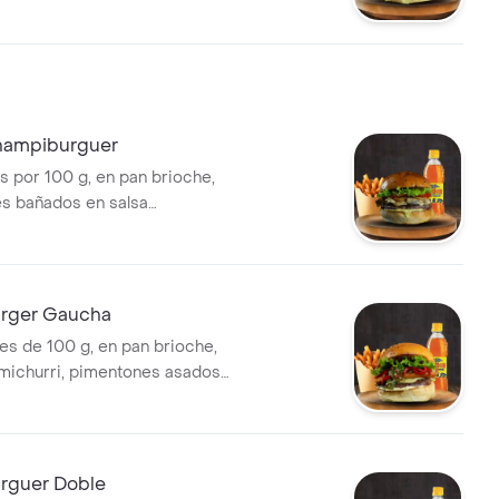
ados en salsa de la casa,
cano, lechuga y salsa sweet
pas a la francesa medianas,
ección.
ampiburguer
s por 100 g, en pan brioche,
s bañados en salsa
ueso fundido, tomate,
lsa de la casa.
rger Gaucha
es de 100 g, en pan brioche,
imichurri, pimentones asados
 queso, tomate, lechuga y salsa
papas a la francesa x 140 g,
ección
rguer Doble