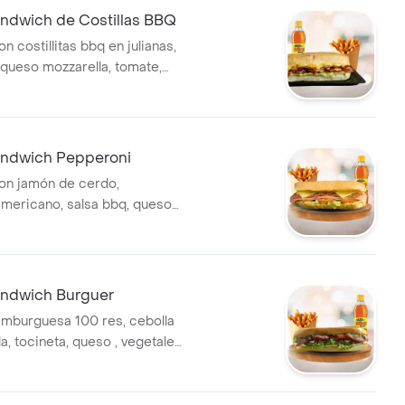
dwich de Costillas BBQ
 costillitas bbq en julianas,
 queso mozzarella, tomate,
echuga, salsa de ajo de la
 a la francesa medianas y
ección.
ndwich Pepperoni
on jamón de cerdo,
mericano, salsa bbq, queso
lechuga y salsa de ajo de la
a la francesa x 140 g y bebida
ndwich Burguer
mburguesa 100 res, cebolla
, tocineta, queso , vegetales,
o todo en un delicioso pan
 plancha + papas a la francesa
ebida a elección