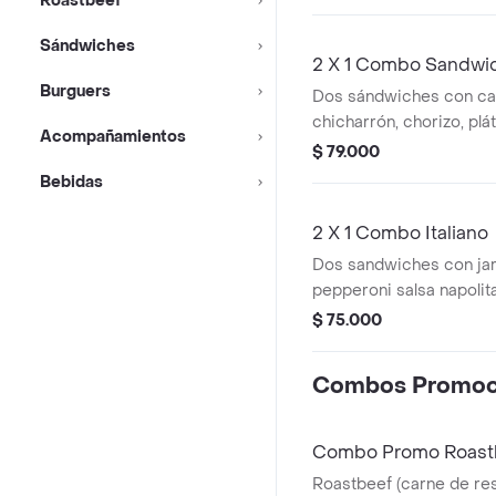
Roastbeef
papas a la francesa medianas
a elección.
Sándwiches
2 X 1 Combo Sandwi
Burguers
Dos sándwiches con c
chicharrón, chorizo, pl
Acompañamientos
lechuga, tomate, queso 
$ 79.000
de ajo de la casa, 2 pap
Bebidas
medianas y 2 bebidas a 
2 X 1 Combo Italiano
Dos sandwiches con ja
pepperoni salsa napolit
queso mozzarella, salsa 
$ 75.000
francesa medianas + be
Combos Promoc
Combo Promo Roast
Roastbeef (carne de res