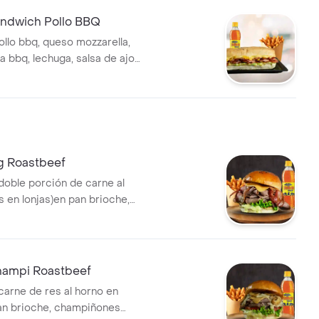
Combo Sándwich Pollo BBQ
llo bbq, queso mozzarella,
a bbq, lechuga, salsa de ajo
 papas a la francesa medianas
lección.
 Roastbeef
doble porción de carne al
s en lonjas)en pan brioche,
cano, tocineta de panceta de
ada artesanal, tomate,
lsa sweet mustard, papas a la
dianas y bebida a elección.
ampi Roastbeef
carne de res al horno en
pan brioche, champiñones