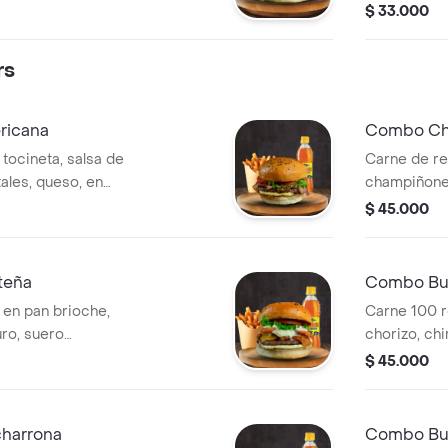
anal, queso
dorados bañ
$ 33.000
uga y salsa sweet
queso ameri
ncesa medianas y
mustard, pa
rs
bebida a el
ricana
Combo Ch
tocineta, salsa de
Carne de re
tales, queso, en
champiñone
 bebida a elección
bechamel, q
$ 45.000
0 g
lechuga y sa
teña
Combo Bu
 en pan brioche,
Carne 100 r
ro, suero
chorizo, ch
, tomate, lechuga
en julianas,
$ 45.000
 a la francesa x
de la casa, 
.
bebida a el
harrona
Combo Bu