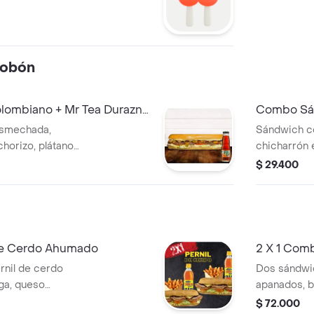
tobón
ombiano + Mr Tea Durazno
Combo Sán
500 ml
esmechada,
Sándwich c
chorizo, plátano
chicharrón e
e, queso
maduro, lec
$ 29.400
o de la casa. + Tés
mozzarella y
Agua
 de Cerdo Ahumado
2 X 1 Com
nil de cerdo
Dos sándwic
ga, queso
apanados, b
de la casa, 2
queso mozza
$ 72.000