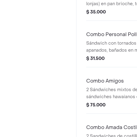
lonjas) en pan brioche, 
panceta horneada artes
$ 35.000
americano, tomate, lech
mustard, papas a la fra
bebida a elección.
Combo Personal Poll
Sándwich con tornados 
apanados, bañados en m
queso mozzarella, tomat
$ 31.500
de ajo de la casa, papas
medianas y bebida a el
Combo Amigos
2 Sándwiches mixtos de
sándwiches hawaianos d
porciones de papas frit
$ 75.000
bebidas a elegir 250 ml.
Combo Amada Costil
2 Sandwiches de costill