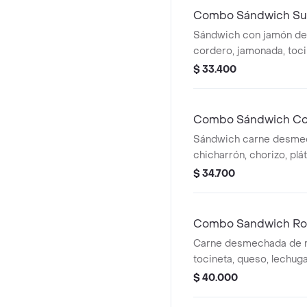
Combo Sándwich Su
Sándwich con jamón de
cordero, jamonada, toci
mozzarella, tomate, lech
$ 33.400
de la casa, papas a la 
y bebida a elección.
Combo Sándwich Co
Sándwich carne desme
chicharrón, chorizo, pl
lechuga, tomate, queso 
$ 34.700
de ajo de la casa, papas
medianas y bebida a ele
Combo Sandwich Rop
Carne desmechada de re
tocineta, queso, lechuga
ajo de la casa, papas a 
$ 40.000
g, bebida a elección