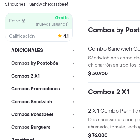
Sánduches - Sandwich Roastbeef
Gratis
Envío
(nuevos usuarios)
Combos by Pos
Calificación
4.1
Combo Sándwich Col
ADICIONALES
300 ml
Sándwich con carne d
Combos by Postobón
chicharrón en trocitos, 
maduro, lechuga, tomat
$ 30.900
Combos 2 X1
mozzarella y salsa de aj
Combos Promociones
Combos 2 X1
Combos Sandwich
2 X 1 Combo Pernil
Combos Roastbeef
Dos sándwiches con per
ahumado, tomate, lechu
Combos Burguers
mozzarella, salsa de ajo 
$ 76.000