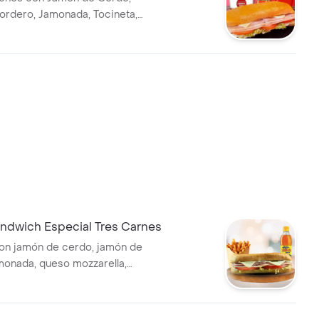
rdero, Jamonada, Tocineta,
rella, tomate, lechuga, salsa
 casa, papas a la francesa
gaseosa a elección.
dwich Especial Tres Carnes
on jamón de cerdo, jamón de
monada, queso mozzarella,
ate, salsa de ajo de la casa,
francesa medianas y bebida a